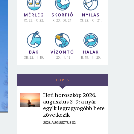
MÉRLEG
SKORPIÓ
NYILAS
IX. 23. - X. 22.
X. 23. - XI. 21.
XI. 22. - XII. 21.
BAK
VÍZÖNTŐ
HALAK
XII. 22. - I. 19.
I. 20. - II. 18.
II. 19. - III. 20.
TOP 5
Heti horoszkóp 2026.
augusztus 3-9: a nyár
egyik legragyogóbb hete
következik
2026. AUGUSZTUS 02.