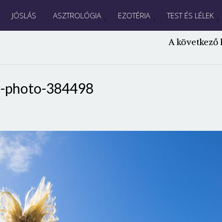
JÓSLÁS
ASZTROLÓGIA
EZOTÉRIA
TEST ÉS LÉLEK
A következő 
s-photo-384498