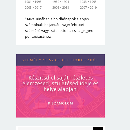
1981
1993
1982
1994
1983
1995
2005
2017
2006
2018
2007
2019
*Mivel Kínában a holdhónapok alapján
számolnak, ha januári, vagy februári
születésű vagy, kattints ide a csillagjegyed
pontosításához.
SZEMÉLYRE SZABOTT HOROSZKÓP
Készítsd el saját részletes
elemzésed, születésed ideje és
helye alapján!
KISZÁMOLOM