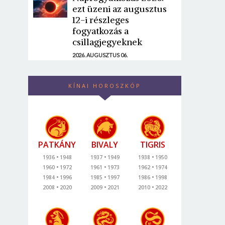
ezt üzeni az augusztus
12-i részleges
fogyatkozás a
csillagjegyeknek
2026. AUGUSZTUS 06.
KÍNAI HOROSZKÓP
PATKÁNY
BIVALY
TIGRIS
1936
1948
1937
1949
1938
1950
1960
1972
1961
1973
1962
1974
1984
1996
1985
1997
1986
1998
2008
2020
2009
2021
2010
2022