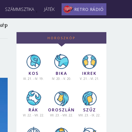
SZÁMMISZTIKA
JÁTÉK
RETRO RÁDIÓ
kép
HOROSZKÓP
KOS
BIKA
IKREK
III. 21. - IV. 19.
IV. 20. - V. 20.
V. 21. - VI. 21.
RÁK
OROSZLÁN
SZŰZ
VI. 22. - VII. 22.
VII. 23. - VIII. 22.
VIII. 23. - IX. 22.