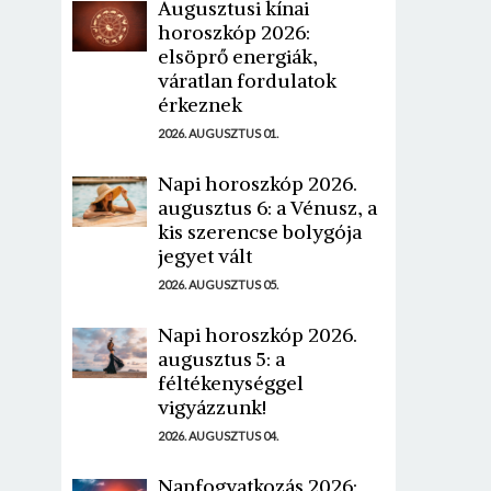
Augusztusi kínai
horoszkóp 2026:
elsöprő energiák,
váratlan fordulatok
érkeznek
2026. AUGUSZTUS 01.
Napi horoszkóp 2026.
augusztus 6: a Vénusz, a
kis szerencse bolygója
jegyet vált
2026. AUGUSZTUS 05.
Napi horoszkóp 2026.
augusztus 5: a
féltékenységgel
vigyázzunk!
2026. AUGUSZTUS 04.
Napfogyatkozás 2026: