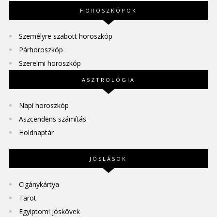
HOROSZKÓPOK
Személyre szabott horoszkóp
Párhoroszkóp
Szerelmi horoszkóp
ASZTROLÓGIA
Napi horoszkóp
Aszcendens számítás
Holdnaptár
JÓSLÁSOK
Cigánykártya
Tarot
Egyiptomi jóskövek