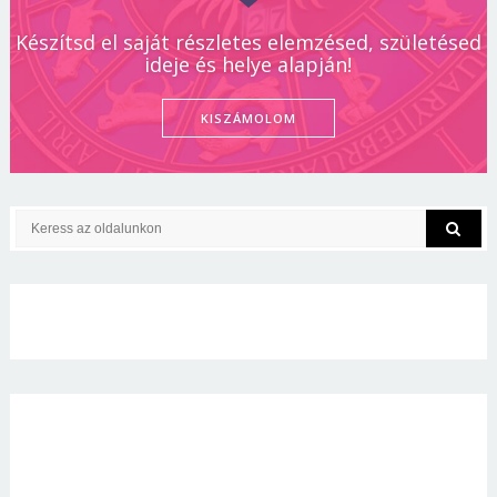
Készítsd el saját részletes elemzésed, születésed
ideje és helye alapján!
KISZÁMOLOM