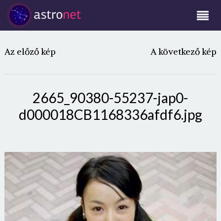
Az előző kép
A következő kép
2665_90380-55237-jap0-
d000018CB1168336afdf6.jpg