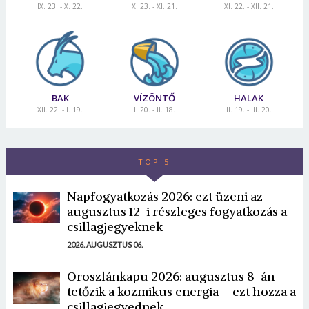
IX. 23. - X. 22.
X. 23. - XI. 21.
XI. 22. - XII. 21.
BAK
VÍZÖNTŐ
HALAK
XII. 22. - I. 19.
I. 20. - II. 18.
II. 19. - III. 20.
TOP 5
Napfogyatkozás 2026: ezt üzeni az
augusztus 12-i részleges fogyatkozás a
csillagjegyeknek
2026. AUGUSZTUS 06.
Oroszlánkapu 2026: augusztus 8-án
tetőzik a kozmikus energia – ezt hozza a
csillagjegyednek