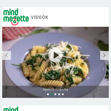
VIDEÓK
Spenótos tészta