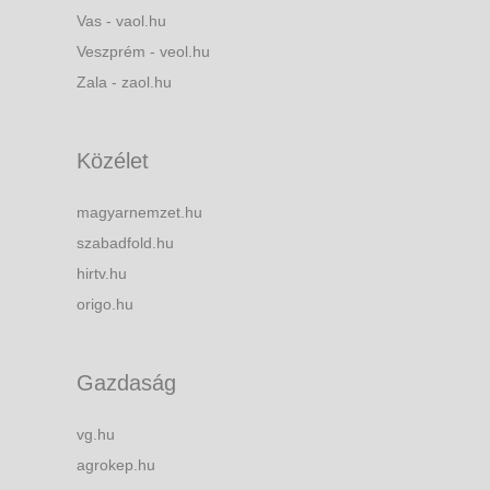
Vas - vaol.hu
Veszprém - veol.hu
Zala - zaol.hu
Közélet
magyarnemzet.hu
szabadfold.hu
hirtv.hu
origo.hu
Gazdaság
vg.hu
agrokep.hu