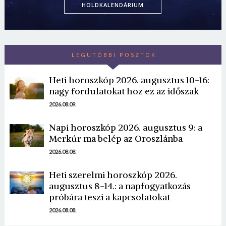
HOLDKALENDÁRIUM
LEGUTÓBBI POSZTOK
Heti horoszkóp 2026. augusztus 10-16:
nagy fordulatokat hoz ez az időszak
Borsonline bejelentkezés
2026.08.09.
Napi horoszkóp 2026. augusztus 9: a
E-mail cím vagy felhasználónév
Merkúr ma belép az Oroszlánba
2026.08.08.
Jelszó
Heti szerelmi horoszkóp 2026.
augusztus 8-14.: a napfogyatkozás
próbára teszi a kapcsolatokat
2026.08.08.
Mégse
Bejelentkezés