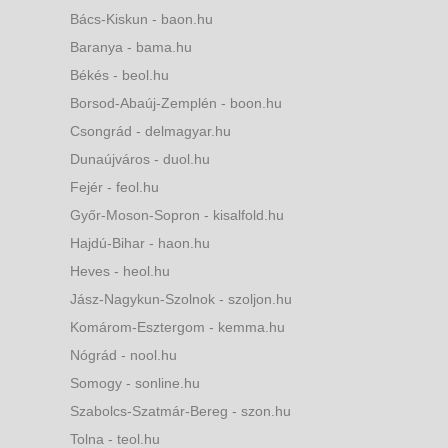
Bács-Kiskun - baon.hu
Baranya - bama.hu
Békés - beol.hu
Borsod-Abaúj-Zemplén - boon.hu
Csongrád - delmagyar.hu
Dunaújváros - duol.hu
Fejér - feol.hu
Győr-Moson-Sopron - kisalfold.hu
Hajdú-Bihar - haon.hu
Heves - heol.hu
Jász-Nagykun-Szolnok - szoljon.hu
Komárom-Esztergom - kemma.hu
Nógrád - nool.hu
Somogy - sonline.hu
Szabolcs-Szatmár-Bereg - szon.hu
Tolna - teol.hu