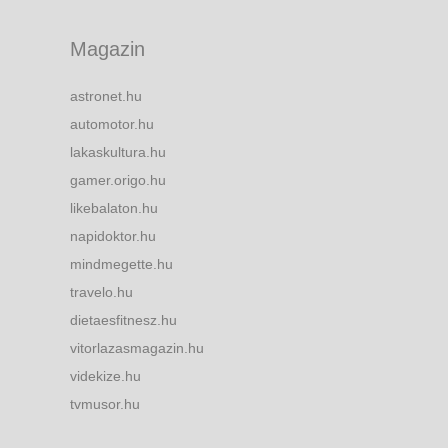
Magazin
astronet.hu
automotor.hu
lakaskultura.hu
gamer.origo.hu
likebalaton.hu
napidoktor.hu
mindmegette.hu
travelo.hu
dietaesfitnesz.hu
vitorlazasmagazin.hu
videkize.hu
tvmusor.hu