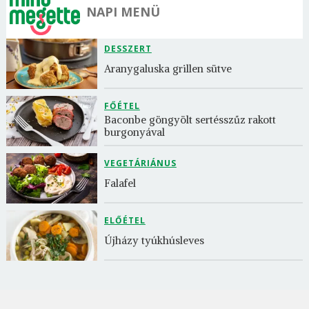
NAPI MENÜ
DESSZERT
Aranygaluska grillen sütve
FŐÉTEL
Baconbe göngyölt sertésszűz rakott 
burgonyával
VEGETÁRIÁNUS
Falafel
ELŐÉTEL
Újházy tyúkhúsleves