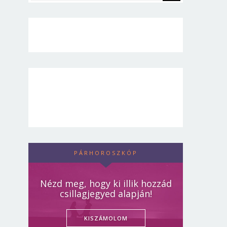
PÁRHOROSZKÓP
Nézd meg, hogy ki illik hozzád
csillagjegyed alapján!
KISZÁMOLOM