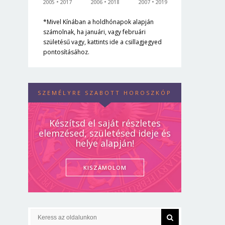
2005
2017
2006
2018
2007
2019
*Mivel Kínában a holdhónapok alapján
számolnak, ha januári, vagy februári
születésű vagy, kattints ide a csillagjegyed
pontosításához.
SZEMÉLYRE SZABOTT HOROSZKÓP
Készítsd el saját részletes
elemzésed, születésed ideje és
helye alapján!
KISZÁMOLOM