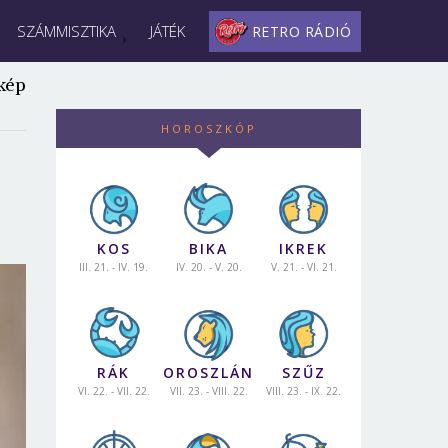
SZÁMMISZTIKA
JÁTÉK
RETRO RÁDIÓ
kép
HOROSZKÓP
KOS
BIKA
IKREK
III. 21. - IV. 19.
IV. 20. - V. 20.
V. 21. - VI. 21.
RÁK
OROSZLÁN
SZŰZ
VI. 22. - VII. 22.
VII. 23. - VIII. 22.
VIII. 23. - IX. 22.