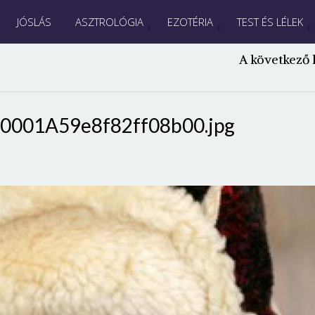
JÓSLÁS
ASZTROLÓGIA
EZOTÉRIA
TEST ÉS LÉLEK
A következő 
0001A59e8f82ff08b00.jpg