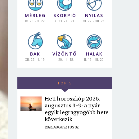
MÉRLEG
SKORPIÓ
NYILAS
IX. 23. - X. 22.
X. 23. - XI. 21.
XI. 22. - XII. 21.
BAK
VÍZÖNTŐ
HALAK
XII. 22. - I. 19.
I. 20. - II. 18.
II. 19. - III. 20.
TOP 5
Heti horoszkóp 2026.
augusztus 3-9: a nyár
egyik legragyogóbb hete
következik
2026. AUGUSZTUS 02.