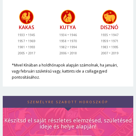
KAKAS
KUTYA
DISZNÓ
1933
1945
1934
1946
1935
1947
1957
1969
1958
1970
1959
1971
1981
1993
1982
1994
1983
1995
2005
2017
2006
2018
2007
2019
*Mivel Kínában a holdhónapok alapján számolnak, ha januári,
vagy februári születésű vagy, kattints ide a csillagjegyed
pontosításához.
SZEMÉLYRE SZABOTT HOROSZKÓP
Készítsd el saját részletes elemzésed, születésed
ideje és helye alapján!