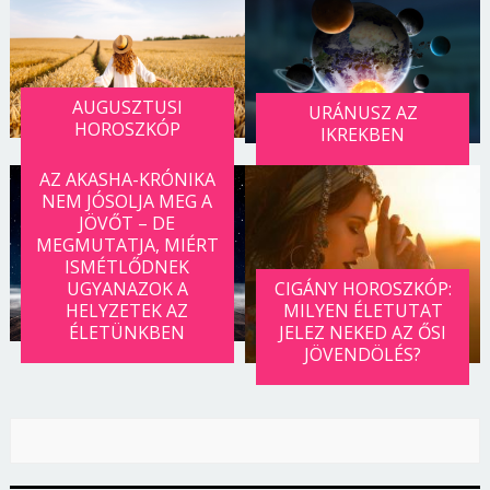
AUGUSZTUSI
URÁNUSZ AZ
HOROSZKÓP
IKREKBEN
AZ AKASHA-KRÓNIKA
NEM JÓSOLJA MEG A
JÖVŐT – DE
MEGMUTATJA, MIÉRT
ISMÉTLŐDNEK
UGYANAZOK A
CIGÁNY HOROSZKÓP:
HELYZETEK AZ
MILYEN ÉLETUTAT
ÉLETÜNKBEN
JELEZ NEKED AZ ŐSI
JÖVENDÖLÉS?
Borsonline bejelentkezés
E-mail cím vagy felhasználónév