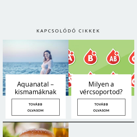
Jelszó
KAPCSOLÓDÓ CIKKEK
Mégse
Bejelentkezés
Aquanatal –
Milyen a
kismamáknak
vércsoportod?
TOVÁBB
TOVÁBB
OLVASOM
OLVASOM