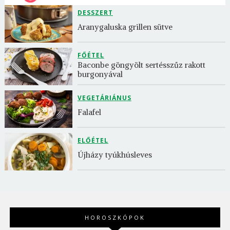
DESSZERT
Aranygaluska grillen sütve
FŐÉTEL
Baconbe göngyölt sertésszűz rakott 
burgonyával
VEGETÁRIÁNUS
Falafel
ELŐÉTEL
Újházy tyúkhúsleves
HOROSZKÓPOK