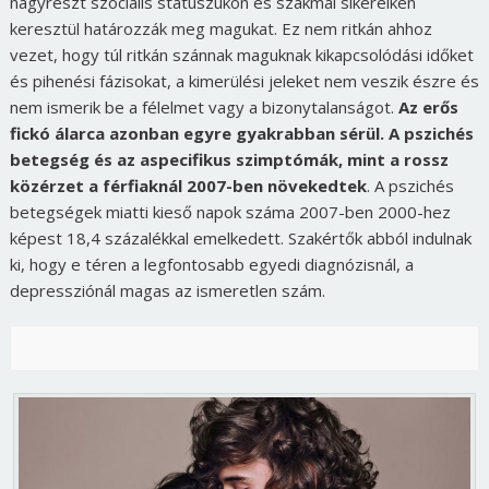
nagyrészt szociális státuszukon és szakmai sikereiken
keresztül határozzák meg magukat. Ez nem ritkán ahhoz
vezet, hogy túl ritkán szánnak maguknak kikapcsolódási időket
és pihenési fázisokat, a kimerülési jeleket nem veszik észre és
nem ismerik be a félelmet vagy a bizonytalanságot.
Az erős
fickó álarca azonban egyre gyakrabban sérül. A pszichés
betegség és az aspecifikus szimptómák, mint a rossz
közérzet a férfiaknál 2007-ben növekedtek
. A pszichés
betegségek miatti kieső napok száma 2007-ben 2000-hez
képest 18,4 százalékkal emelkedett. Szakértők abból indulnak
ki, hogy e téren a legfontosabb egyedi diagnózisnál, a
depressziónál magas az ismeretlen szám.