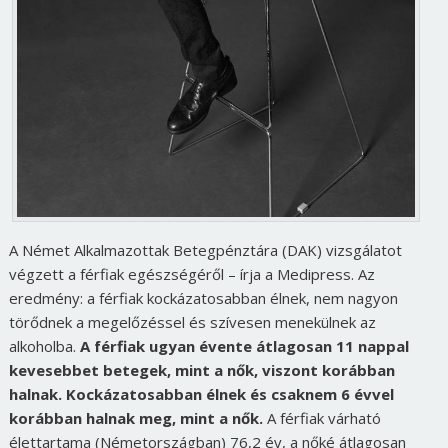
A Német Alkalmazottak Betegpénztára (DAK) vizsgálatot
végzett a férfiak egészségéről – írja a Medipress. Az
eredmény: a férfiak kockázatosabban élnek, nem nagyon
törődnek a megelőzéssel és szívesen menekülnek az
alkoholba.
A férfiak ugyan évente átlagosan 11 nappal
kevesebbet betegek, mint a nők, viszont korábban
halnak. Kockázatosabban élnek és csaknem 6 évvel
korábban halnak meg, mint a nők.
A férfiak várható
élettartama (Németországban) 76,2 év, a nőké átlagosan