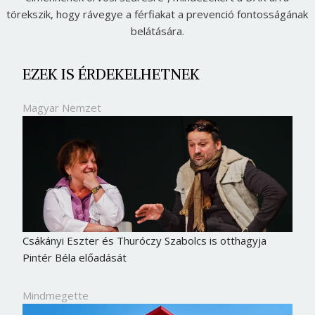
törekszik, hogy rávegye a férfiakat a prevenció fontosságának
belátására.
EZEK IS ÉRDEKELHETNEK
Magyar Nemzet
Csákányi Eszter és Thuróczy Szabolcs is otthagyja
Pintér Béla előadását
Mindmegette