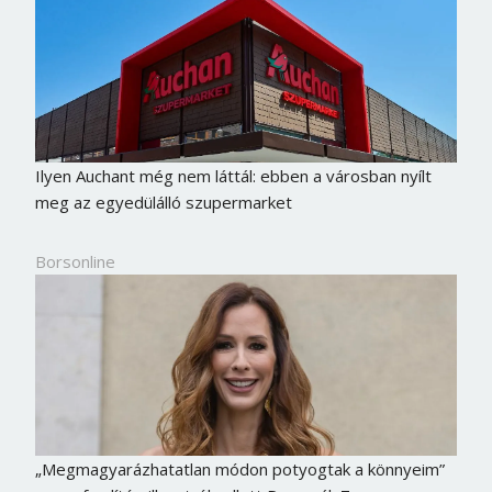
Ilyen Auchant még nem láttál: ebben a városban nyílt
meg az egyedülálló szupermarket
Borsonline
„Megmagyarázhatatlan módon potyogtak a könnyeim”