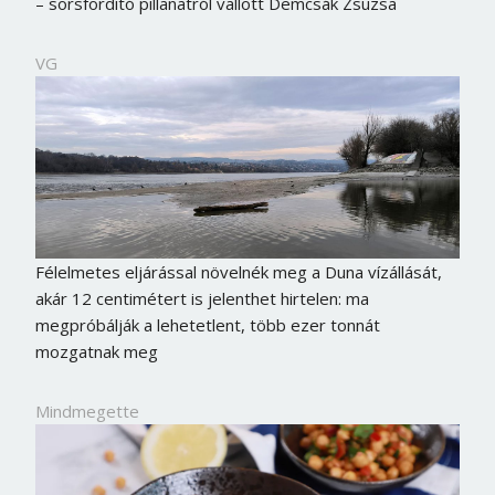
– sorsfordító pillanatról vallott Demcsák Zsuzsa
VG
Félelmetes eljárással növelnék meg a Duna vízállását,
akár 12 centimétert is jelenthet hirtelen: ma
megpróbálják a lehetetlent, több ezer tonnát
mozgatnak meg
Mindmegette