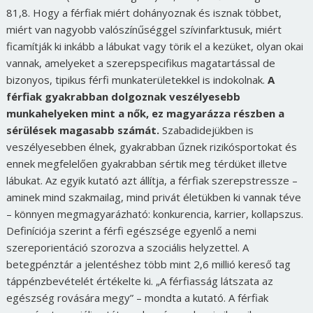
81,8. Hogy a férfiak miért dohányoznak és isznak többet,
miért van nagyobb valószínűséggel szívinfarktusuk, miért
ficamítják ki inkább a lábukat vagy törik el a kezüket, olyan okai
vannak, amelyeket a szerepspecifikus magatartással de
bizonyos, tipikus férfi munkaterületekkel is indokolnak.
A
férfiak gyakrabban dolgoznak veszélyesebb
munkahelyeken mint a nők, ez magyarázza részben a
sérülések magasabb számát.
Szabadidejükben is
veszélyesebben élnek, gyakrabban űznek rizikósportokat és
ennek megfelelően gyakrabban sértik meg térdüket illetve
lábukat. Az egyik kutató azt állítja, a férfiak szerepstressze –
aminek mind szakmailag, mind privát életükben ki vannak téve
– könnyen megmagyarázható: konkurencia, karrier, kollapszus.
Definíciója szerint a férfi egészsége egyenlő a nemi
szereporientáció szorozva a szociális helyzettel. A
betegpénztár a jelentéshez több mint 2,6 millió kereső tag
táppénzbevételét értékelte ki. „A férfiasság látszata az
egészség rovására megy” – mondta a kutató. A férfiak