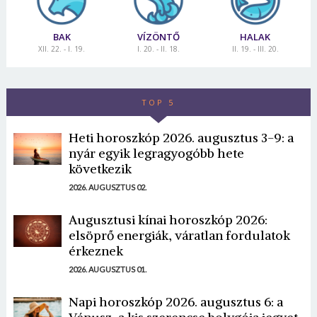
BAK
VÍZÖNTŐ
HALAK
XII. 22. - I. 19.
I. 20. - II. 18.
II. 19. - III. 20.
TOP 5
Heti horoszkóp 2026. augusztus 3-9: a
nyár egyik legragyogóbb hete
következik
2026. AUGUSZTUS 02.
Augusztusi kínai horoszkóp 2026:
elsöprő energiák, váratlan fordulatok
érkeznek
2026. AUGUSZTUS 01.
Napi horoszkóp 2026. augusztus 6: a