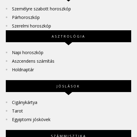
Személyre szabott horoszkóp
Párhoroszkóp
Szerelmi horoszkóp
ASZTROLÓGIA
Napi horoszkóp
Aszcendens számítás
Holdnaptár
JÓSLÁSOK
Cigánykártya
Tarot
Egyiptomi jóskövek
SZÁMMISZTIKA