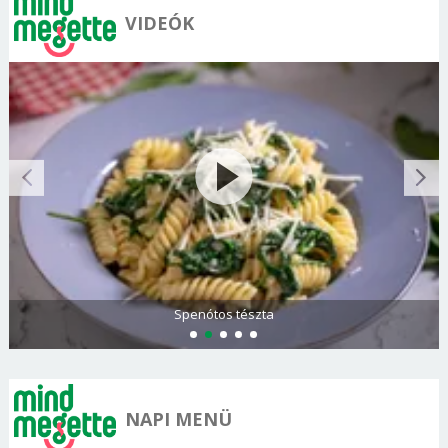
VIDEÓK
Olasz és görög paradicsomsaláta
NAPI MENÜ