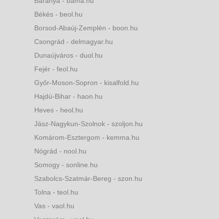
Baranya - bama.hu
Békés - beol.hu
Borsod-Abaúj-Zemplén - boon.hu
Csongrád - delmagyar.hu
Dunaújváros - duol.hu
Fejér - feol.hu
Győr-Moson-Sopron - kisalfold.hu
Hajdú-Bihar - haon.hu
Heves - heol.hu
Jász-Nagykun-Szolnok - szoljon.hu
Komárom-Esztergom - kemma.hu
Nógrád - nool.hu
Somogy - sonline.hu
Szabolcs-Szatmár-Bereg - szon.hu
Tolna - teol.hu
Vas - vaol.hu