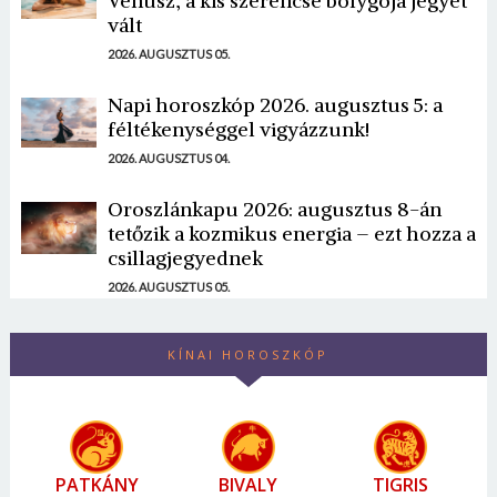
Vénusz, a kis szerencse bolygója jegyet
vált
2026. AUGUSZTUS 05.
Napi horoszkóp 2026. augusztus 5: a
féltékenységgel vigyázzunk!
2026. AUGUSZTUS 04.
Oroszlánkapu 2026: augusztus 8-án
tetőzik a kozmikus energia – ezt hozza a
csillagjegyednek
2026. AUGUSZTUS 05.
KÍNAI HOROSZKÓP
PATKÁNY
BIVALY
TIGRIS