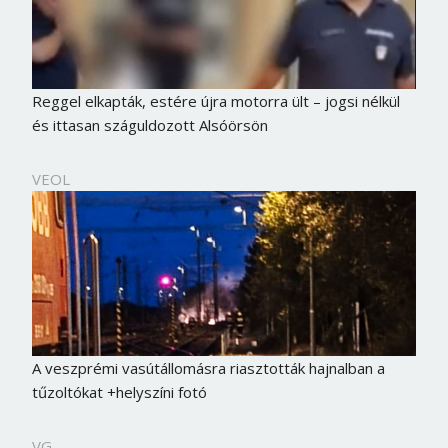
Reggel elkapták, estére újra motorra ült – jogsi nélkül
és ittasan száguldozott Alsóörsön
VEOL
A veszprémi vasútállomásra riasztották hajnalban a
tűzoltókat +helyszíni fotó
VG