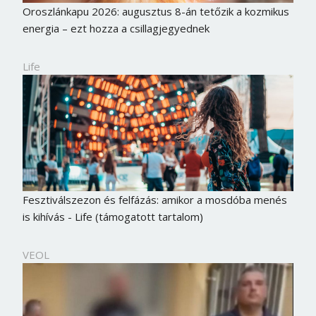
Oroszlánkapu 2026: augusztus 8-án tetőzik a kozmikus
energia – ezt hozza a csillagjegyednek
Life
Fesztiválszezon és felfázás: amikor a mosdóba menés
is kihívás - Life (támogatott tartalom)
VEOL