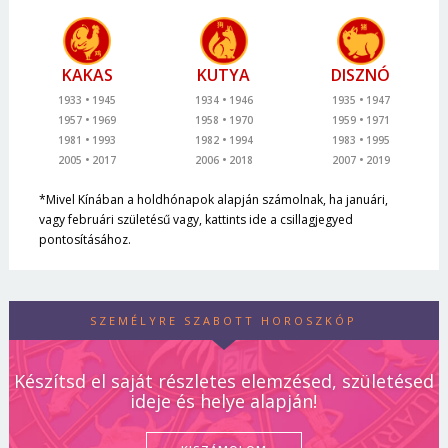
KAKAS
KUTYA
DISZNÓ
1933
1945
1934
1946
1935
1947
1957
1969
1958
1970
1959
1971
1981
1993
1982
1994
1983
1995
2005
2017
2006
2018
2007
2019
*Mivel Kínában a holdhónapok alapján számolnak, ha januári,
vagy februári születésű vagy, kattints ide a csillagjegyed
pontosításához.
SZEMÉLYRE SZABOTT HOROSZKÓP
Készítsd el saját részletes elemzésed, születésed
ideje és helye alapján!