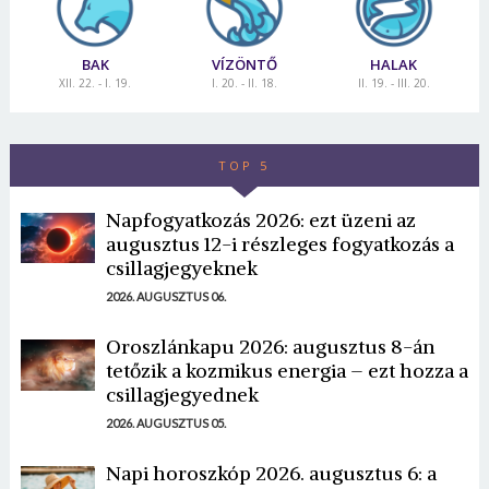
BAK
VÍZÖNTŐ
HALAK
XII. 22. - I. 19.
I. 20. - II. 18.
II. 19. - III. 20.
TOP 5
Napfogyatkozás 2026: ezt üzeni az
augusztus 12-i részleges fogyatkozás a
csillagjegyeknek
2026. AUGUSZTUS 06.
Oroszlánkapu 2026: augusztus 8-án
tetőzik a kozmikus energia – ezt hozza a
csillagjegyednek
2026. AUGUSZTUS 05.
Napi horoszkóp 2026. augusztus 6: a