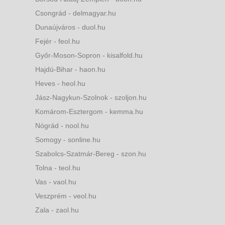
Csongrád - delmagyar.hu
Dunaújváros - duol.hu
Fejér - feol.hu
Győr-Moson-Sopron - kisalfold.hu
Hajdú-Bihar - haon.hu
Heves - heol.hu
Jász-Nagykun-Szolnok - szoljon.hu
Komárom-Esztergom - kemma.hu
Nógrád - nool.hu
Somogy - sonline.hu
Szabolcs-Szatmár-Bereg - szon.hu
Tolna - teol.hu
Vas - vaol.hu
Veszprém - veol.hu
Zala - zaol.hu