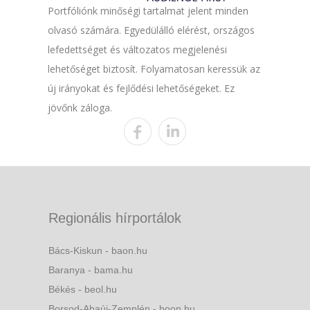
Portfóliónk minőségi tartalmat jelent minden
olvasó számára. Egyedülálló elérést, országos
lefedettséget és változatos megjelenési
lehetőséget biztosít. Folyamatosan keressük az
új irányokat és fejlődési lehetőségeket. Ez
jövőnk záloga.
Regionális hírportálok
Bács-Kiskun - baon.hu
Baranya - bama.hu
Békés - beol.hu
Borsod-Abaúj-Zemplén - boon.hu