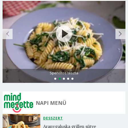
Spenótos tészta
NAPI MENÜ
DESSZERT
Aranygaluska grillen sütve