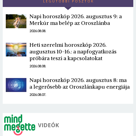
LEGUTÓBBI POSZTOK
Napi horoszkóp 2026. augusztus 9: a
Merkúr ma belép az Oroszlánba
2026.08.08.
Heti szerelmi horoszkóp 2026.
Borsonline bejelentkezés
augusztus 10-16.: a napfogyatkozás
próbára teszi a kapcsolatokat
E-mail cím vagy felhasználónév
2026.08.08.
Napi horoszkóp 2026. augusztus 8: ma
Jelszó
a legerősebb az Oroszlánkapu energiája
2026.08.07.
Mégse
Bejelentkezés
VIDEÓK