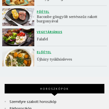
FŐÉTEL
Baconbe göngyölt sertésszűz rakott 
burgonyával
VEGETÁRIÁNUS
Falafel
ELŐÉTEL
Újházy tyúkhúsleves
HOROSZKÓPOK
Személyre szabott horoszkóp
Párhoroszkóp