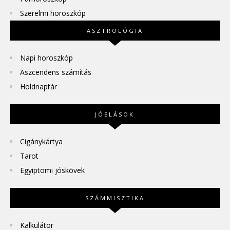
Szerelmi horoszkóp
ASZTROLÓGIA
Napi horoszkóp
Aszcendens számítás
Holdnaptár
JÓSLÁSOK
Cigánykártya
Tarot
Egyiptomi jóskövek
SZÁMMISZTIKA
Kalkulátor