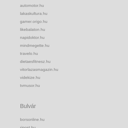
automotor.hu
lakaskultura.hu
gamer.origo.hu
likebalaton.hu
napidoktor.hu
mindmegette.hu
travelo.hu
dietaesfitnesz.hu
vitorlazasmagazin.hu
videkize.hu
tvmusor.hu
Bulvár
borsonline.hu
ripost.hu