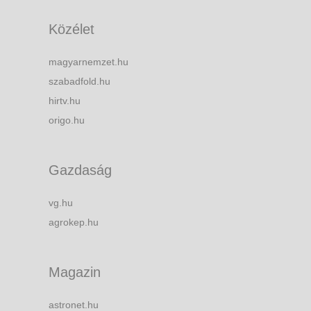
Közélet
magyarnemzet.hu
szabadfold.hu
hirtv.hu
origo.hu
Gazdaság
vg.hu
agrokep.hu
Magazin
astronet.hu