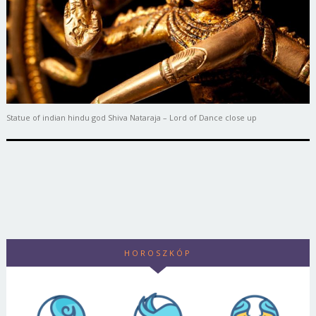
Statue of indian hindu god Shiva Nataraja – Lord of Dance close up
HOROSZKÓP