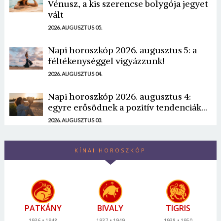
Vénusz, a kis szerencse bolygója jegyet
vált
2026. AUGUSZTUS 05.
Napi horoszkóp 2026. augusztus 5: a
féltékenységgel vigyázzunk!
2026. AUGUSZTUS 04.
Napi horoszkóp 2026. augusztus 4:
egyre erősödnek a pozitív tendenciák...
2026. AUGUSZTUS 03.
KÍNAI HOROSZKÓP
PATKÁNY
BIVALY
TIGRIS
1936
1948
1937
1949
1938
1950