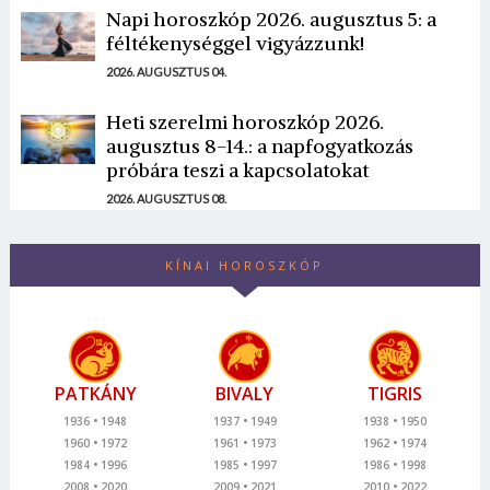
Napi horoszkóp 2026. augusztus 5: a
féltékenységgel vigyázzunk!
2026. AUGUSZTUS 04.
Heti szerelmi horoszkóp 2026.
augusztus 8-14.: a napfogyatkozás
próbára teszi a kapcsolatokat
2026. AUGUSZTUS 08.
KÍNAI HOROSZKÓP
PATKÁNY
BIVALY
TIGRIS
1936
1948
1937
1949
1938
1950
1960
1972
1961
1973
1962
1974
1984
1996
1985
1997
1986
1998
2008
2020
2009
2021
2010
2022