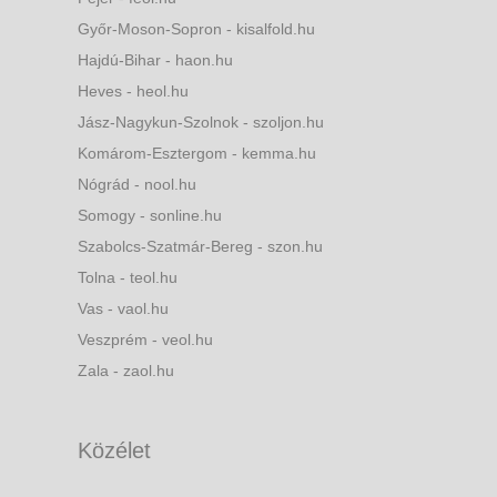
Győr-Moson-Sopron - kisalfold.hu
Hajdú-Bihar - haon.hu
Heves - heol.hu
Jász-Nagykun-Szolnok - szoljon.hu
Komárom-Esztergom - kemma.hu
Nógrád - nool.hu
Somogy - sonline.hu
Szabolcs-Szatmár-Bereg - szon.hu
Tolna - teol.hu
Vas - vaol.hu
Veszprém - veol.hu
Zala - zaol.hu
Közélet