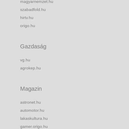
magyarnemzet.hu
szabadfold.hu
hirtv.hu
origo.hu
Gazdaság
vg.hu
agrokep.hu
Magazin
astronet.hu
automotor.hu
lakaskultura.hu
gamer.origo.hu