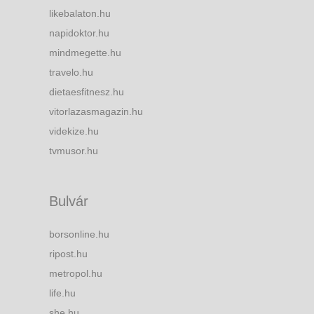
likebalaton.hu
napidoktor.hu
mindmegette.hu
travelo.hu
dietaesfitnesz.hu
vitorlazasmagazin.hu
videkize.hu
tvmusor.hu
Bulvár
borsonline.hu
ripost.hu
metropol.hu
life.hu
she.hu