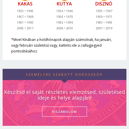
KAKAS
KUTYA
DISZNÓ
1933
1945
1934
1946
1935
1947
1957
1969
1958
1970
1959
1971
1981
1993
1982
1994
1983
1995
2005
2017
2006
2018
2007
2019
*Mivel Kínában a holdhónapok alapján számolnak, ha januári,
vagy februári születésű vagy, kattints ide a csillagjegyed
pontosításához.
SZEMÉLYRE SZABOTT HOROSZKÓP
Készítsd el saját részletes elemzésed, születésed
ideje és helye alapján!
KISZÁMOLOM