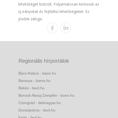
lehetőséget biztosít. Folyamatosan keressük az
új irányokat és fejlődési lehetőségeket. Ez
jövőnk záloga.
Regionális hírportálok
Bács-Kiskun - baon.hu
Baranya - bama.hu
Békés - beol.hu
Borsod-Abaúj-Zemplén - boon.hu
Csongrád - delmagyar.hu
Dunaújváros - duol.hu
Fejér - feol.hu