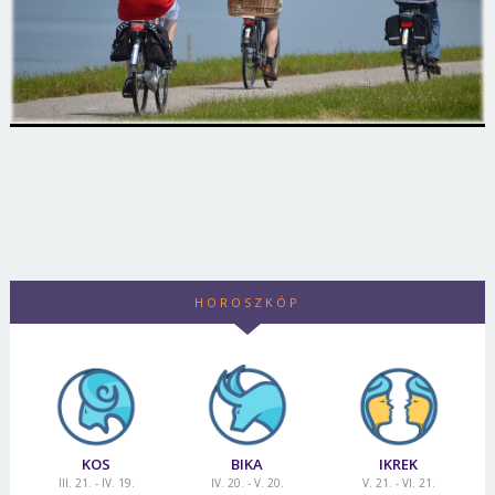
HOROSZKÓP
KOS
BIKA
IKREK
III. 21. - IV. 19.
IV. 20. - V. 20.
V. 21. - VI. 21.