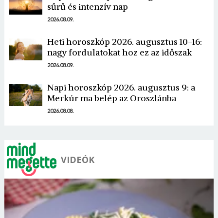
sűrű és intenzív nap
2026.08.09.
Heti horoszkóp 2026. augusztus 10-16:
nagy fordulatokat hoz ez az időszak
Borsonline bejelentkezés
2026.08.09.
E-mail cím vagy felhasználónév
Napi horoszkóp 2026. augusztus 9: a
Merkúr ma belép az Oroszlánba
2026.08.08.
Jelszó
VIDEÓK
Mégse
Bejelentkezés