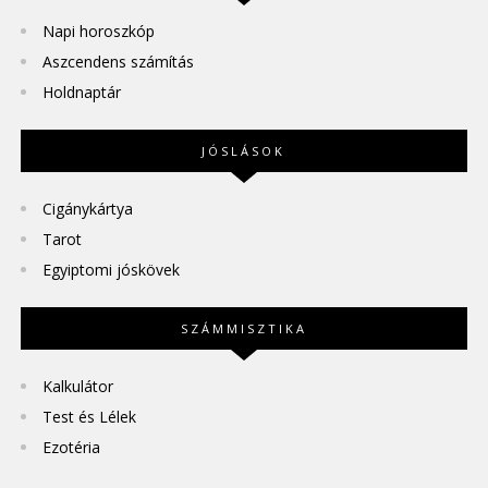
Napi horoszkóp
Aszcendens számítás
Holdnaptár
JÓSLÁSOK
Cigánykártya
Tarot
Egyiptomi jóskövek
SZÁMMISZTIKA
Kalkulátor
Test és Lélek
Ezotéria