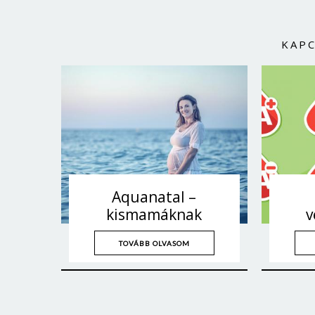
KAP
Aquanatal –
kismamáknak
v
TOVÁBB OLVASOM