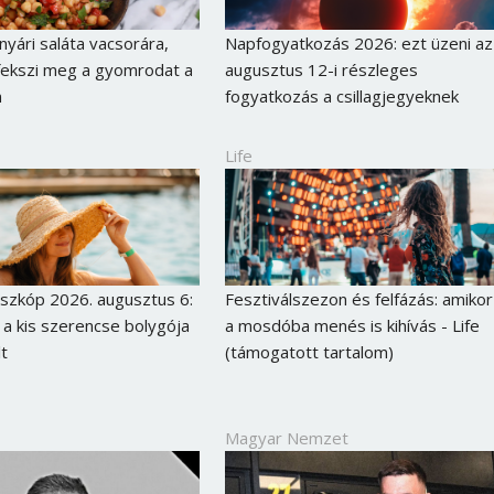
nyári saláta vacsorára,
Napfogyatkozás 2026: ezt üzeni az
fekszi meg a gyomrodat a
augusztus 12-i részleges
n
fogyatkozás a csillagjegyeknek
Life
szkóp 2026. augusztus 6:
Fesztiválszezon és felfázás: amikor
 a kis szerencse bolygója
a mosdóba menés is kihívás - Life
lt
(támogatott tartalom)
Borsonline bejelentkezés
E-mail cím vagy felhasználónév
Magyar Nemzet