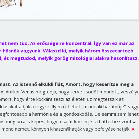
mit nem tud. Az erősségeire koncentrál. Így van ez már az
n hősnők vagyunk. Válaszd ki, melyik három összetartozó
d, és megtudod, melyik görög mitológiai alakra hasonlítasz.
ust. Az istennő elküldi fiát, Ámort, hogy keserítse meg a
e.
Amikor Venus megtudja, hogy terve csődöt mondott, veszély
i Ámort, hogy érte kockára teszi az életét. Ez megtetszik az
dásukat adják a frigyre. Ilyen ő: Lehet „mindenki barátnője”, vagy
a legfontosabb a harmónia és a gondoskodás. De semmi sem lehet
is még arra is képes, hogy a saját karrierjét a háttérbe szorítsa.
 mond nemet, könnyen kihasználhatják vagy befolyásolhatják.
A