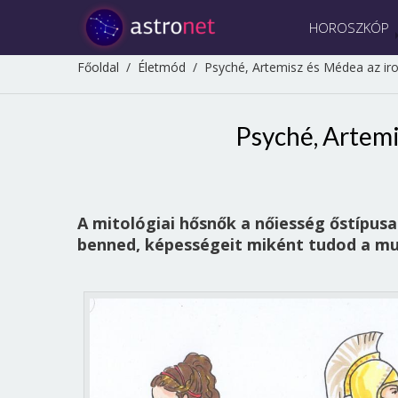
HOROSZKÓP
Főoldal
/
Életmód
/
Psyché, Artemisz és Médea az ir
Psyché, Artemi
A mitológiai hősnők a nőiesség őstípusa
benned, képességeit miként tudod a m