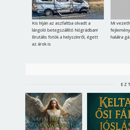
Kis híján az aszfaltba olvadt a
Mi vezeth
lángoló betegszállító Nógrádban!
fejlemény
Brutális fotók a helyszínről, égett
halálra g
az árok is
EZ