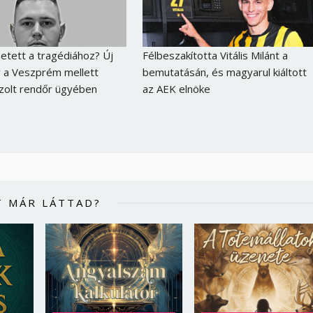
Jelszó
etett a tragédiához? Új
Félbeszakította Vitális Milánt a
 a Veszprém mellett
bemutatásán, és magyarul kiáltott
Mégse
Bejelentkezés
ázolt rendőr ügyében
az AEK elnöke
T MÁR LÁTTAD?