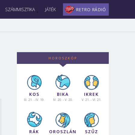
SZÁMMISZTIKA
JÁTÉK
RETRO RÁDIÓ
HOROSZKÓP
KOS
BIKA
IKREK
III. 21. - IV. 19.
IV. 20. - V. 20.
V. 21. - VI. 21.
RÁK
OROSZLÁN
SZŰZ