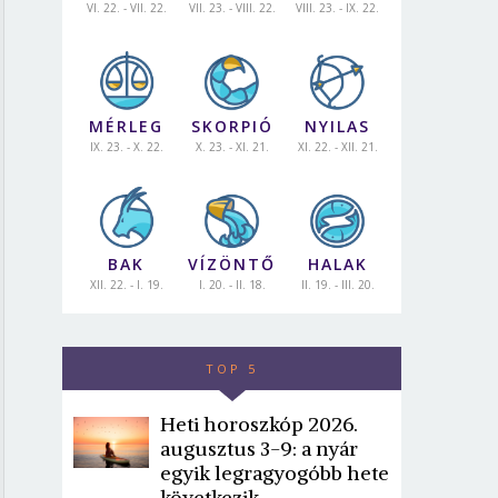
VI. 22. - VII. 22.
VII. 23. - VIII. 22.
VIII. 23. - IX. 22.
MÉRLEG
SKORPIÓ
NYILAS
IX. 23. - X. 22.
X. 23. - XI. 21.
XI. 22. - XII. 21.
BAK
VÍZÖNTŐ
HALAK
XII. 22. - I. 19.
I. 20. - II. 18.
II. 19. - III. 20.
TOP 5
Heti horoszkóp 2026.
augusztus 3-9: a nyár
egyik legragyogóbb hete
következik