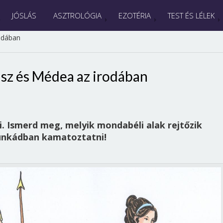
JÓSLÁS
ASZTROLÓGIA
EZOTÉRIA
TEST ÉS LÉLEK
odában
sz és Médea az irodában
i. Ismerd meg, melyik mondabéli alak rejtőzik
unkádban kamatoztatni!