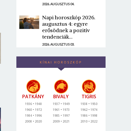
2026. AUGUSZTUS 04.
Napi horoszkóp 2026.
augusztus 4: egyre
erősödnek a pozitív
tendenciák...
2026. AUGUSZTUS 03.
KÍNAI HOROSZKÓP
PATKÁNY
BIVALY
TIGRIS
1936
1948
1937
1949
1938
1950
1960
1972
1961
1973
1962
1974
1984
1996
1985
1997
1986
1998
2008
2020
2009
2021
2010
2022