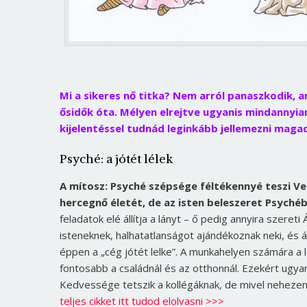
Mi a sikeres nő titka? Nem arról panaszkodik, a
ősidők óta. Mélyen elrejtve ugyanis mindannyia
kijelentéssel tudnád leginkább jellemezni maga
Psyché: a jótét lélek
A mítosz: Psyché szépsége féltékennyé teszi Ven
hercegnő életét, de az isten beleszeret Psychéb
feladatok elé állítja a lányt – ő pedig annyira szeret
isteneknek, halhatatlanságot ajándékoznak neki, és ál
éppen a „cég jótét lelke”. A munkahelyen számára 
fontosabb a családnál és az otthonnál. Ezekért ugyan
Kedvessége tetszik a kollégáknak, de mivel nehezen
teljes cikket itt tudod elolvasni >>>