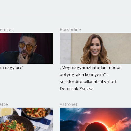
Nemzet
Borsonline
n nagy arc”
„Megmagyarázhatatlan módon
potyogtak a könnyeim” –
sorsfordító pillanatról vallott
Demcsák Zsuzsa
ette
Astronet