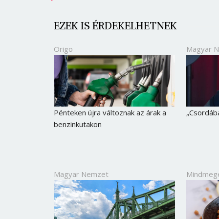
EZEK IS ÉRDEKELHETNEK
Origo
Magyar 
Pénteken újra változnak az árak a
„Csordába
benzinkutakon
Magyar Nemzet
Mindmeg