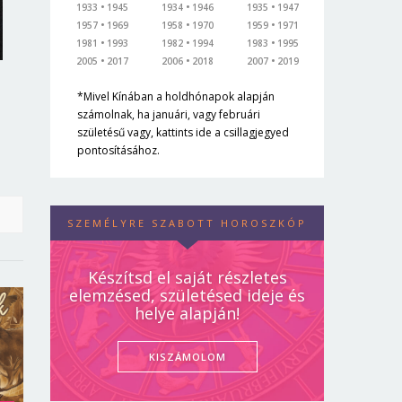
1933
1945
1934
1946
1935
1947
1957
1969
1958
1970
1959
1971
1981
1993
1982
1994
1983
1995
2005
2017
2006
2018
2007
2019
*Mivel Kínában a holdhónapok alapján
számolnak, ha januári, vagy februári
születésű vagy, kattints ide a csillagjegyed
pontosításához.
SZEMÉLYRE SZABOTT HOROSZKÓP
Készítsd el saját részletes
elemzésed, születésed ideje és
helye alapján!
KISZÁMOLOM