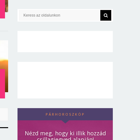
:
PÁRHOROSZKÓP
Nézd meg, hogy ki illik hozzád
csillagjegyed alapján!