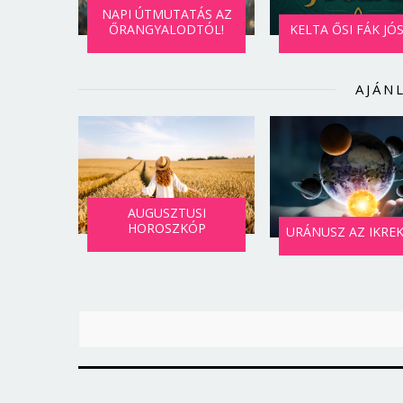
NAPI ÚTMUTATÁS AZ
ŐRANGYALODTÓL!
KELTA ŐSI FÁK JÓ
AJÁN
AUGUSZTUSI
HOROSZKÓP
URÁNUSZ AZ IKRE