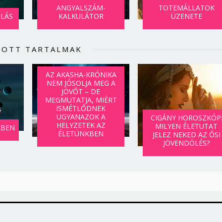
ANGYALSZÁM-
TOTEMÁLLATOK
SLÁS
KALKULÁTOR
ÜZENETE
LOTT TARTALMAK
AZ AKASHA-KRÓNIKA
NEM JÓSOLJA MEG A
JÖVŐT – DE
MEGMUTATJA, MIÉRT
ISMÉTLŐDNEK
UGYANAZOK A
CIGÁNY HOROSZKÓP
HELYZETEK AZ
MILYEN ÉLETUTAT
KBEN
ÉLETÜNKBEN
JELEZ NEKED AZ ŐSI
JÖVENDÖLÉS?