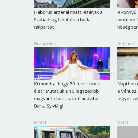
Háborús arzenál miatt lezárják a
9 könnyű 
Szabadság hidat és a budai
ami nem 
rakpartot
hőségbe
Borsonline
Astronet
Ki mondta, hogy 50 felett nincs
Napi horo
élet? Mutatjuk a 10 legszexibb
a Vénusz,
magyar sztárt Liptai Claudiától
jegyet vá
Barta Sylviáig!
NOOL
VEOL