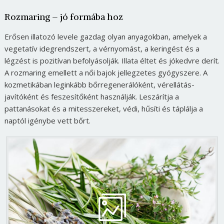
Rozmaring – jó formába hoz
Erősen illatozó levele gazdag olyan anyagokban, amelyek a
vegetatív idegrendszert, a vérnyomást, a keringést és a
légzést is pozitívan befolyásolják. Illata éltet és jókedvre derít.
A rozmaring emellett a női bajok jellegzetes gyógyszere. A
kozmetikában leginkább bőrregenerálóként, vérellátás-
javítóként és feszesítőként használják. Leszárítja a
pattanásokat és a mitesszereket, védi, hűsíti és táplálja a
naptól igénybe vett bőrt.