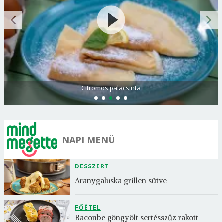
Citromos palacsinta
NAPI MENÜ
DESSZERT
Aranygaluska grillen sütve
FŐÉTEL
Baconbe göngyölt sertésszűz rakott 