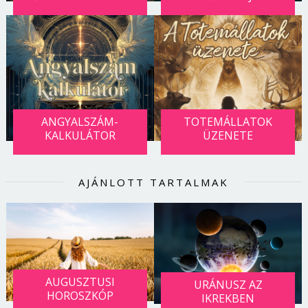
ANGYALSZÁM-
TOTEMÁLLATOK
KALKULÁTOR
ÜZENETE
AJÁNLOTT TARTALMAK
AUGUSZTUSI
URÁNUSZ AZ
HOROSZKÓP
IKREKBEN