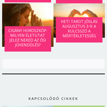
HETI TAROT JÓSLÁS
AUGUSZTUS 3-9: A
CIGÁNY HOROSZKÓP:
KULCSSZÓ A
MILYEN ÉLETUTAT
MÉRTÉKLETESSÉG
JELEZ NEKED AZ ŐSI
JÖVENDÖLÉS?
KAPCSOLÓDÓ CIKKEK