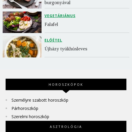
burgonyával
VEGETÁRIÁNUS
Falafel
ELŐÉTEL
Újházy tyúkhúsleves
HOROSZKÓPOK
Személyre szabott horoszkóp
Párhoroszkóp
Szerelmi horoszkóp
ASZTROLÓGIA