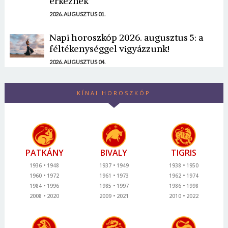
érkeznek
2026. AUGUSZTUS 01.
Napi horoszkóp 2026. augusztus 5: a
féltékenységgel vigyázzunk!
2026. AUGUSZTUS 04.
KÍNAI HOROSZKÓP
PATKÁNY
BIVALY
TIGRIS
1936
1948
1937
1949
1938
1950
1960
1972
1961
1973
1962
1974
1984
1996
1985
1997
1986
1998
2008
2020
2009
2021
2010
2022