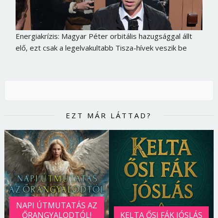
Jelszó
Energiakrízis: Magyar Péter orbitális hazugsággal állt
elő, ezt csak a legelvakultabb Tisza-hívek veszik be
Mégse
Bejelentkezés
EZT MÁR LÁTTAD?
NAPI ÚTMUTATÁS AZ
ŐRANGYALODTÓL!
KELTA ŐSI FÁK JÓSLÁS