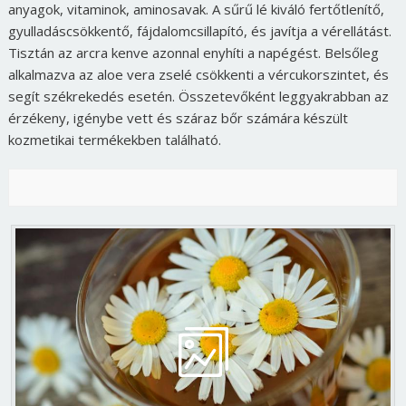
anyagok, vitaminok, aminosavak. A sűrű lé kiváló fertőtlenítő,
gyulladáscsökkentő, fájdalomcsillapító, és javítja a vérellátást.
Tisztán az arcra kenve azonnal enyhíti a napégést. Belsőleg
alkalmazva az aloe vera zselé csökkenti a vércukorszintet, és
segít székrekedés esetén. Összetevőként leggyakrabban az
érzékeny, igénybe vett és száraz bőr számára készült
kozmetikai termékekben található.