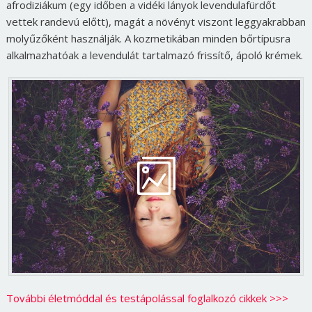
afrodiziákum (egy időben a vidéki lányok levendulafürdőt
vettek randevú előtt), magát a növényt viszont leggyakrabban
molyűzőként használják. A kozmetikában minden bőrtípusra
alkalmazhatóak a levendulát tartalmazó frissítő, ápoló krémek.
További életmóddal és testápolással foglalkozó cikkek >>>