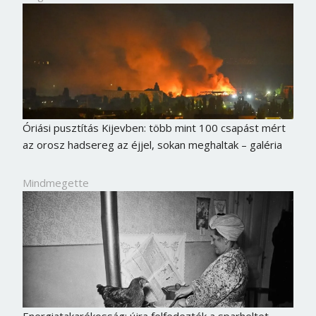
Óriási pusztítás Kijevben: több mint 100 csapást mért
az orosz hadsereg az éjjel, sokan meghaltak – galéria
Mindmegette
Energiatakarékosság: újra felfedezték a sparheltet –