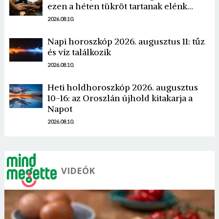
ezen a héten tükröt tartanak elénk…
2026.08.10.
Napi horoszkóp 2026. augusztus 11: tűz
és víz találkozik
Borsonline bejelentkezés
2026.08.10.
E-mail cím vagy felhasználónév
Heti holdhoroszkóp 2026. augusztus
10-16: az Oroszlán újhold kitakarja a
Napot
Jelszó
2026.08.10.
Mégse
Bejelentkezés
VIDEÓK