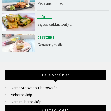
Fish and chips
ELŐÉTEL
Sajtos cukkinibatyu
DESSZERT
Gesztenyés álom
HOROSZKÓPOK
Személyre szabott horoszkóp
Párhoroszkóp
Szerelmi horoszkóp
ASZTROLÓGIA