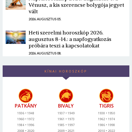
Vénusz, a kis szerencse bolygója jegyet
vált
2026. AUGUSZTUS 05.
Heti szerelmi horoszkóp 2026.
augusztus 8-14.: a napfogyatkozás
próbára teszi a kapcsolatokat
2026. AUGUSZTUS 08.
KÍNAI HOROSZKÓP
PATKÁNY
BIVALY
TIGRIS
1936
1948
1937
1949
1938
1950
1960
1972
1961
1973
1962
1974
1984
1996
1985
1997
1986
1998
2008
2020
2009
2021
2010
2022