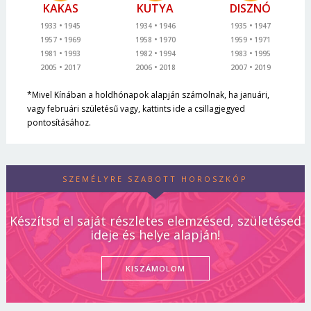
KAKAS
KUTYA
DISZNÓ
1933
1945
1934
1946
1935
1947
1957
1969
1958
1970
1959
1971
1981
1993
1982
1994
1983
1995
2005
2017
2006
2018
2007
2019
*Mivel Kínában a holdhónapok alapján számolnak, ha januári,
vagy februári születésű vagy, kattints ide a csillagjegyed
pontosításához.
SZEMÉLYRE SZABOTT HOROSZKÓP
Készítsd el saját részletes elemzésed, születésed
ideje és helye alapján!
KISZÁMOLOM