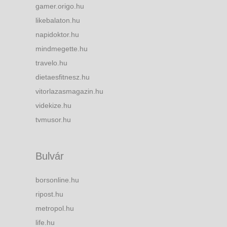
gamer.origo.hu
likebalaton.hu
napidoktor.hu
mindmegette.hu
travelo.hu
dietaesfitnesz.hu
vitorlazasmagazin.hu
videkize.hu
tvmusor.hu
Bulvár
borsonline.hu
ripost.hu
metropol.hu
life.hu