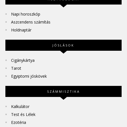
Napi horoszkóp
Aszcendens számítás
Holdnaptár
JÓSLÁSOK
Cigánykártya
Tarot
Egyiptomi jóskövek
SZÁMMISZTIKA
Kalkulátor
Test és Lélek
Ezotéria