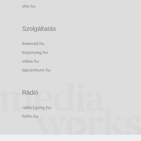
she.hu
Szolgáltatás
freemail.hu
koponyeg.hu
videa.hu
lapcentrum.hu
Rádió
radio1gong.hu
hirfm.hu