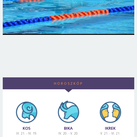
HOROSZKÓP
KOS
BIKA
IKREK
III. 21. - IV. 19.
IV. 20. - V. 20.
V. 21. - VI. 21.