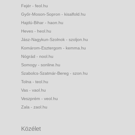
Fejér - feol.hu
Győr-Moson-Sopron - kisalfold.hu
Hajdú-Bihar - haon.hu
Heves - heol.hu
Jász-Nagykun-Szolnok - szoljon.hu
Komárom-Esztergom - kemma.hu
Nógrád - nool.hu
Somogy - sonline.hu
Szabolcs-Szatmár-Bereg - szon.hu
Tolna - teol.hu
Vas - vaol.hu
Veszprém - veol.hu
Zala - zaol.hu
Közélet