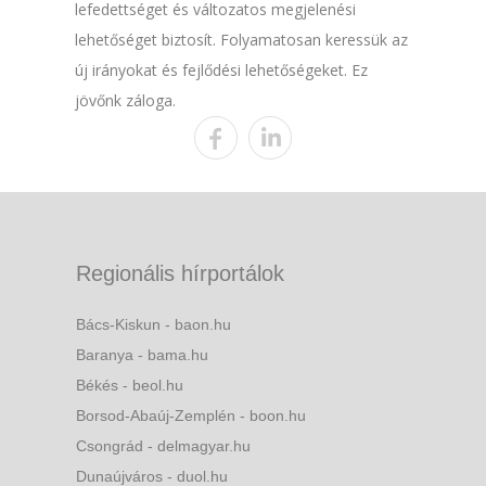
lefedettséget és változatos megjelenési
lehetőséget biztosít. Folyamatosan keressük az
új irányokat és fejlődési lehetőségeket. Ez
jövőnk záloga.
Regionális hírportálok
Bács-Kiskun - baon.hu
Baranya - bama.hu
Békés - beol.hu
Borsod-Abaúj-Zemplén - boon.hu
Csongrád - delmagyar.hu
Dunaújváros - duol.hu