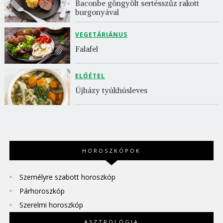
Baconbe göngyölt sertésszűz rakott 
burgonyával
VEGETÁRIÁNUS
Falafel
ELŐÉTEL
Újházy tyúkhúsleves
HOROSZKÓPOK
Személyre szabott horoszkóp
Párhoroszkóp
Szerelmi horoszkóp
ASZTROLÓGIA