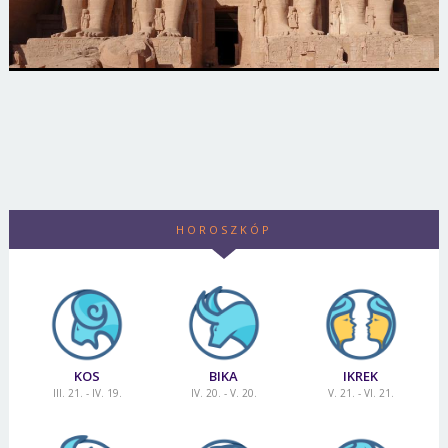
HOROSZKÓP
KOS
BIKA
IKREK
III. 21. - IV. 19.
IV. 20. - V. 20.
V. 21. - VI. 21.