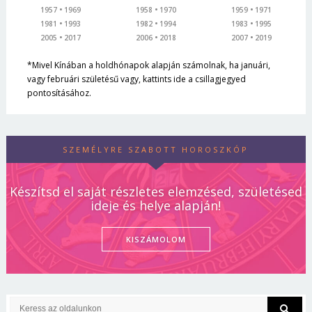
1957
1969
1958
1970
1959
1971
1981
1993
1982
1994
1983
1995
2005
2017
2006
2018
2007
2019
*Mivel Kínában a holdhónapok alapján számolnak, ha januári,
vagy februári születésű vagy, kattints ide a csillagjegyed
pontosításához.
SZEMÉLYRE SZABOTT HOROSZKÓP
Készítsd el saját részletes elemzésed, születésed
ideje és helye alapján!
KISZÁMOLOM