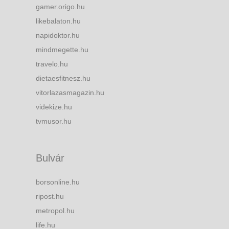
gamer.origo.hu
likebalaton.hu
napidoktor.hu
mindmegette.hu
travelo.hu
dietaesfitnesz.hu
vitorlazasmagazin.hu
videkize.hu
tvmusor.hu
Bulvár
borsonline.hu
ripost.hu
metropol.hu
life.hu