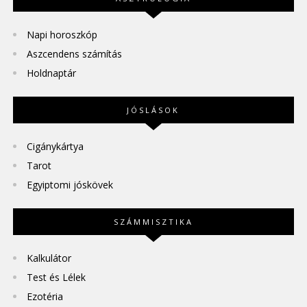
Napi horoszkóp
Aszcendens számítás
Holdnaptár
JÓSLÁSOK
Cigánykártya
Tarot
Egyiptomi jóskövek
SZÁMMISZTIKA
Kalkulátor
Test és Lélek
Ezotéria