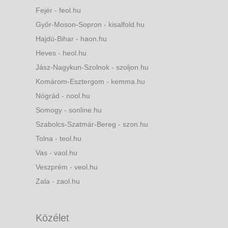
Fejér - feol.hu
Győr-Moson-Sopron - kisalfold.hu
Hajdú-Bihar - haon.hu
Heves - heol.hu
Jász-Nagykun-Szolnok - szoljon.hu
Komárom-Esztergom - kemma.hu
Nógrád - nool.hu
Somogy - sonline.hu
Szabolcs-Szatmár-Bereg - szon.hu
Tolna - teol.hu
Vas - vaol.hu
Veszprém - veol.hu
Zala - zaol.hu
Közélet