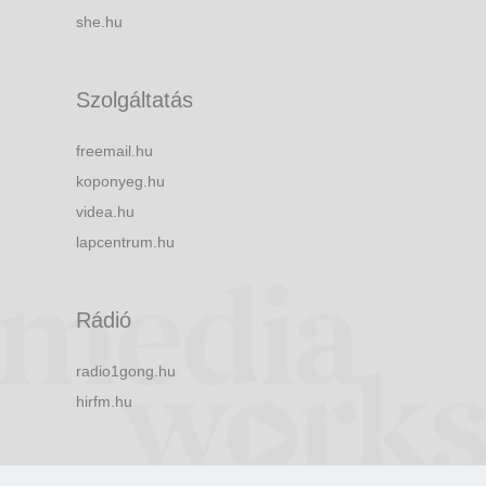
she.hu
Szolgáltatás
freemail.hu
koponyeg.hu
videa.hu
lapcentrum.hu
Rádió
radio1gong.hu
hirfm.hu