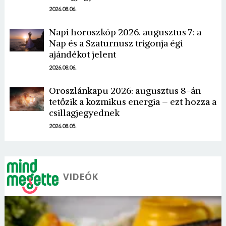
2026.08.06.
Napi horoszkóp 2026. augusztus 7: a
Nap és a Szaturnusz trigonja égi
ajándékot jelent
Borsonline bejelentkezés
2026.08.06.
E-mail cím vagy felhasználónév
Oroszlánkapu 2026: augusztus 8-án
tetőzik a kozmikus energia – ezt hozza a
csillagjegyednek
Jelszó
2026.08.05.
Mégse
Bejelentkezés
VIDEÓK