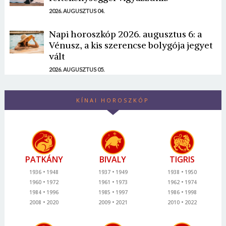
2026. AUGUSZTUS 04.
Napi horoszkóp 2026. augusztus 6: a
Vénusz, a kis szerencse bolygója jegyet
vált
2026. AUGUSZTUS 05.
KÍNAI HOROSZKÓP
PATKÁNY
BIVALY
TIGRIS
1936
1948
1937
1949
1938
1950
1960
1972
1961
1973
1962
1974
1984
1996
1985
1997
1986
1998
2008
2020
2009
2021
2010
2022