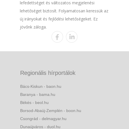
lefedettséget és változatos megjelenési
lehetőséget biztosít. Folyamatosan keressük az
új irányokat és fejlődési lehetőségeket. Ez
jövőnk záloga.
Regionális hírportálok
Bács-Kiskun - baon.hu
Baranya - bama.hu
Békés - beol.hu
Borsod-Abaúj-Zemplén - boon.hu
Csongrád - delmagyar.hu
Dunaújváros - duol.hu