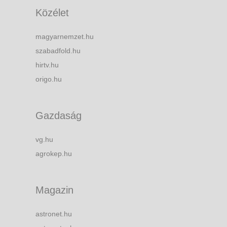
Közélet
magyarnemzet.hu
szabadfold.hu
hirtv.hu
origo.hu
Gazdaság
vg.hu
agrokep.hu
Magazin
astronet.hu