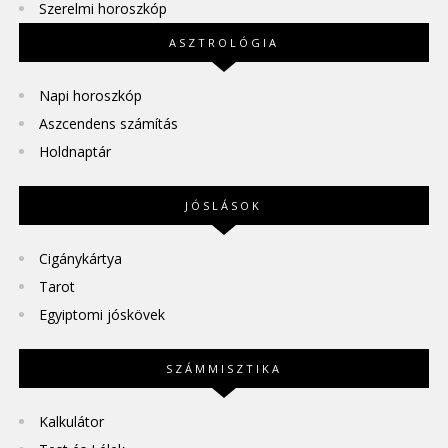
Szerelmi horoszkóp
ASZTROLÓGIA
Napi horoszkóp
Aszcendens számítás
Holdnaptár
JÓSLÁSOK
Cigánykártya
Tarot
Egyiptomi jóskövek
SZÁMMISZTIKA
Kalkulátor