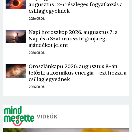
augusztus 12-i részleges fogyatkozás a
csillagjegyeknek
2026.08.06.
Napi horoszkóp 2026. augusztus 7: a
Nap és a Szaturnusz trigonja égi
Borsonline bejelentkezés
ajándékot jelent
2026.08.06.
E-mail cím vagy felhasználónév
Oroszlánkapu 2026: augusztus 8-án
tetőzik a kozmikus energia – ezt hozza a
csillagjegyednek
Jelszó
2026.08.05.
Mégse
Bejelentkezés
VIDEÓK