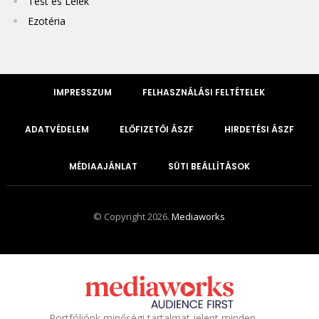
Test és Lélek
Ezotéria
IMPRESSZUM
FELHASZNÁLÁSI FELTÉTELEK
ADATVÉDELEM
ELŐFIZETŐI ÁSZF
HIRDETÉSI ÁSZF
MÉDIAAJÁNLAT
SÜTI BEÁLLÍTÁSOK
© Copyright 2026.
Mediaworks
Portfóliónk minőségi tartalmat jelent minden