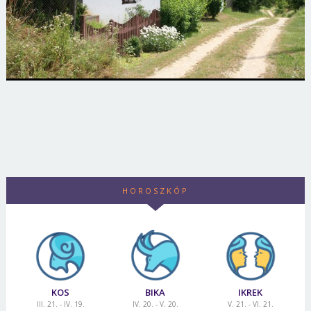
HOROSZKÓP
KOS
BIKA
IKREK
III. 21. - IV. 19.
IV. 20. - V. 20.
V. 21. - VI. 21.