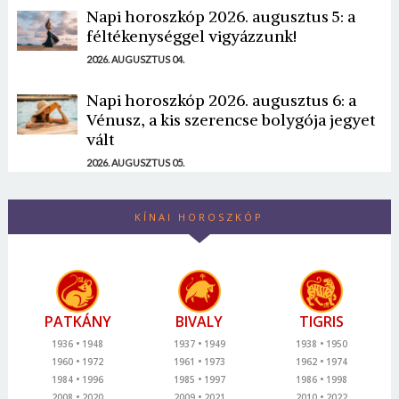
Napi horoszkóp 2026. augusztus 5: a
féltékenységgel vigyázzunk!
2026. AUGUSZTUS 04.
Napi horoszkóp 2026. augusztus 6: a
Vénusz, a kis szerencse bolygója jegyet
vált
2026. AUGUSZTUS 05.
KÍNAI HOROSZKÓP
PATKÁNY
BIVALY
TIGRIS
1936
1948
1937
1949
1938
1950
1960
1972
1961
1973
1962
1974
1984
1996
1985
1997
1986
1998
2008
2020
2009
2021
2010
2022