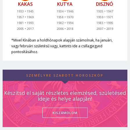
KAKAS
KUTYA
DISZNÓ
1933
1945
1934
1946
1935
1947
1957
1969
1958
1970
1959
1971
1981
1993
1982
1994
1983
1995
2005
2017
2006
2018
2007
2019
*Mivel Kínában a holdhónapok alapján számolnak, ha januári,
vagy februári születésű vagy, kattints ide a csillagjegyed
pontosításához.
SZEMÉLYRE SZABOTT HOROSZKÓP
Készítsd el saját részletes elemzésed, születésed
ideje és helye alapján!
KISZÁMOLOM