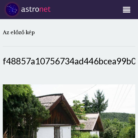
Az előző kép
f48857a10756734ad446bcea99b0