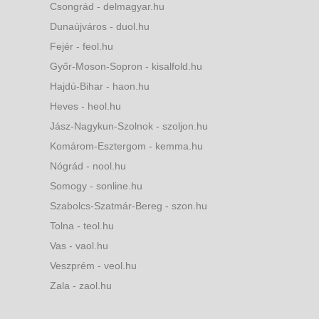
Csongrád - delmagyar.hu
Dunaújváros - duol.hu
Fejér - feol.hu
Győr-Moson-Sopron - kisalfold.hu
Hajdú-Bihar - haon.hu
Heves - heol.hu
Jász-Nagykun-Szolnok - szoljon.hu
Komárom-Esztergom - kemma.hu
Nógrád - nool.hu
Somogy - sonline.hu
Szabolcs-Szatmár-Bereg - szon.hu
Tolna - teol.hu
Vas - vaol.hu
Veszprém - veol.hu
Zala - zaol.hu