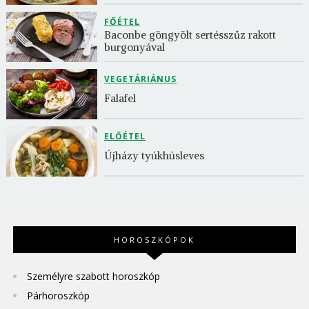
FŐÉTEL
Baconbe göngyölt sertésszűz rakott 
burgonyával
VEGETÁRIÁNUS
Falafel
ELŐÉTEL
Újházy tyúkhúsleves
HOROSZKÓPOK
Személyre szabott horoszkóp
Párhoroszkóp