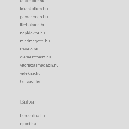
automotor.hu
lakaskultura.hu
gamer.origo.hu
likebalaton.hu
napidoktor.hu
mindmegette.hu
travelo.hu
dietaesfitnesz.hu
vitorlazasmagazin.hu
videkize.hu
tvmusor.hu
Bulvár
borsonline.hu
ripost.hu