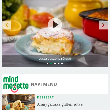
Lusta asszony rétese
NAPI MENÜ
DESSZERT
Aranygaluska grillen sütve