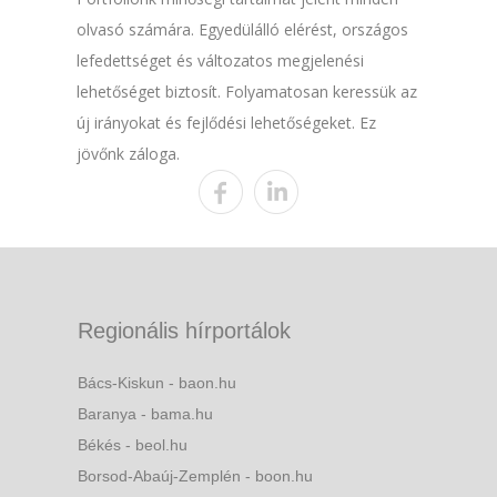
olvasó számára. Egyedülálló elérést, országos
lefedettséget és változatos megjelenési
lehetőséget biztosít. Folyamatosan keressük az
új irányokat és fejlődési lehetőségeket. Ez
jövőnk záloga.
Regionális hírportálok
Bács-Kiskun - baon.hu
Baranya - bama.hu
Békés - beol.hu
Borsod-Abaúj-Zemplén - boon.hu