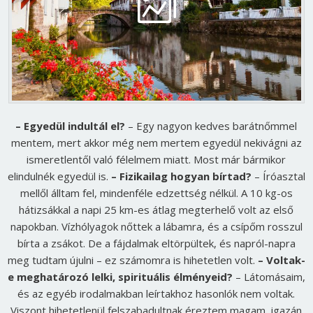
– Egyedül indultál el?
– Egy nagyon kedves barátnőmmel
mentem, mert akkor még nem mertem egyedül nekivágni az
ismeretlentől való félelmem miatt. Most már bármikor
elindulnék egyedül is.
– Fizikailag hogyan bírtad?
– Íróasztal
mellől álltam fel, mindenféle edzettség nélkül. A 10 kg-os
hátizsákkal a napi 25 km-es átlag megterhelő volt az első
napokban. Vízhólyagok nőttek a lábamra, és a csípőm rosszul
bírta a zsákot. De a fájdalmak eltörpültek, és napról-napra
meg tudtam újulni – ez számomra is hihetetlen volt.
– Voltak-
e meghatározó lelki, spirituális élményeid?
– Látomásaim,
és az egyéb irodalmakban leírtakhoz hasonlók nem voltak.
Viszont hihetetlenül felszabadultnak éreztem magam, igazán