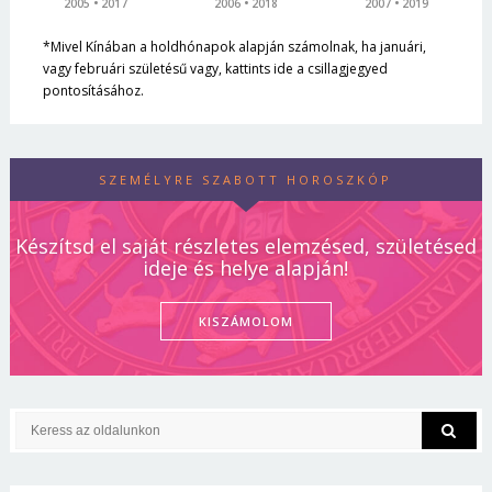
2005
2017
2006
2018
2007
2019
*Mivel Kínában a holdhónapok alapján számolnak, ha januári,
vagy februári születésű vagy, kattints ide a csillagjegyed
pontosításához.
SZEMÉLYRE SZABOTT HOROSZKÓP
Készítsd el saját részletes elemzésed, születésed
ideje és helye alapján!
KISZÁMOLOM