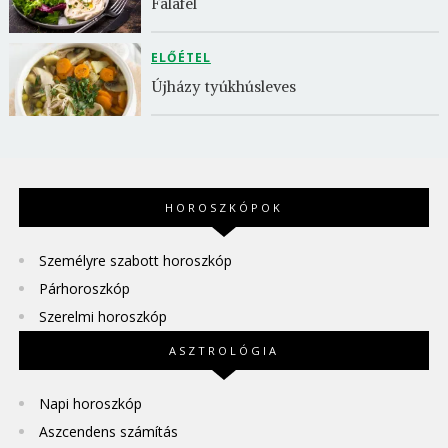
Falafel
ELŐÉTEL
Újházy tyúkhúsleves
HOROSZKÓPOK
Személyre szabott horoszkóp
Párhoroszkóp
Szerelmi horoszkóp
ASZTROLÓGIA
Napi horoszkóp
Aszcendens számítás