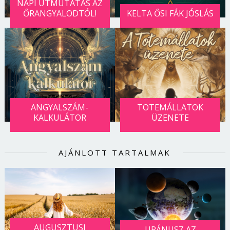
NAPI ÚTMUTATÁS AZ
Jelszó
ŐRANGYALODTÓL!
KELTA ŐSI FÁK JÓSLÁS
Mégse
Bejelentkezés
ANGYALSZÁM-
TOTEMÁLLATOK
KALKULÁTOR
ÜZENETE
AJÁNLOTT TARTALMAK
AUGUSZTUSI
URÁNUSZ AZ