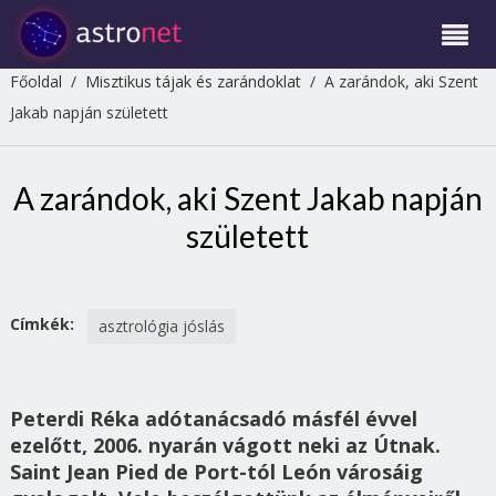
Főoldal
/
Misztikus tájak és zarándoklat
/
A zarándok, aki Szent
Jakab napján született
A zarándok, aki Szent Jakab napján
született
Címkék:
asztrológia jóslás
Peterdi Réka adótanácsadó másfél évvel
ezelőtt, 2006. nyarán vágott neki az Útnak.
Saint Jean Pied de Port-tól León városáig