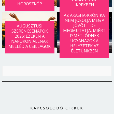
HOROSZKÓP
IKREKBEN
AZ AKASHA-KRÓNIKA
NEM JÓSOLJA MEG A
JÖVŐT – DE
AUGUSZTUSI
MEGMUTATJA, MIÉRT
SZERENCSENAPOK
ISMÉTLŐDNEK
2026: EZEKEN A
UGYANAZOK A
NAPOKON ÁLLNAK
HELYZETEK AZ
MELLÉD A CSILLAGOK
ÉLETÜNKBEN
KAPCSOLÓDÓ CIKKEK