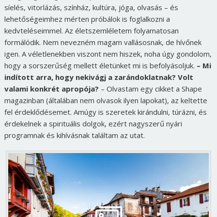
síelés, vitorlázás, színház, kultúra, jóga, olvasás – és
lehetőségeimhez mérten próbálok is foglalkozni a
kedvteléseimmel. Az életszemléletem folyamatosan
formálódik. Nem nevezném magam vallásosnak, de hívőnek
igen. A véletlenekben viszont nem hiszek, noha úgy gondolom,
hogy a sorszerűség mellett életünket mi is befolyásoljuk.
– Mi
indított arra, hogy nekivágj a zarándoklatnak? Volt
valami konkrét apropója?
– Olvastam egy cikket a Shape
magazinban (általában nem olvasok ilyen lapokat), az keltette
fel érdeklődésemet. Amúgy is szeretek kirándulni, túrázni, és
érdekelnek a spirituális dolgok, ezért nagyszerű nyári
programnak és kihívásnak találtam az utat.