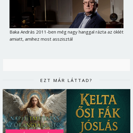
Baka András 2011-ben még nagy hanggal rázta az öklét
amiatt, amihez most asszisztál
EZT MÁR LÁTTAD?
Borsonline bejelentkezés
E-mail cím vagy felhasználónév