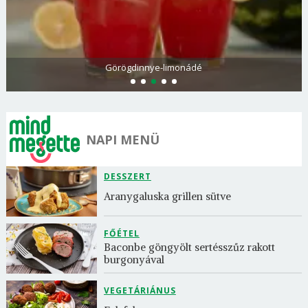
Görögdinnye-limonádé
NAPI MENÜ
DESSZERT
Aranygaluska grillen sütve
FŐÉTEL
Baconbe göngyölt sertésszűz rakott 
burgonyával
VEGETÁRIÁNUS