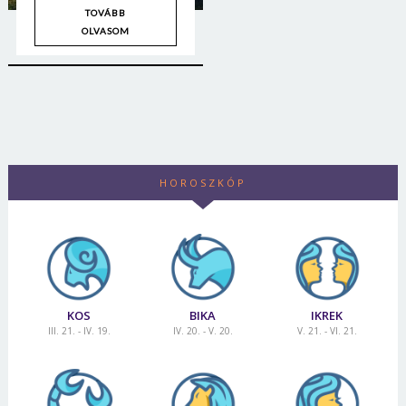
TOVÁBB
OLVASOM
HOROSZKÓP
KOS
BIKA
IKREK
III. 21. - IV. 19.
IV. 20. - V. 20.
V. 21. - VI. 21.