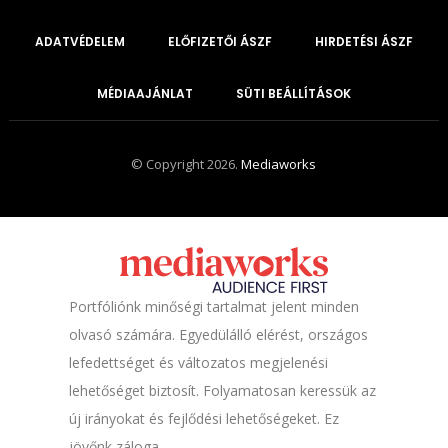
ADATVÉDELEM
ELŐFIZETŐI ÁSZF
HIRDETÉSI ÁSZF
MÉDIAAJÁNLAT
SÜTI BEÁLLÍTÁSOK
© Copyright 2026.
Mediaworks
Portfóliónk minőségi tartalmat jelent minden
olvasó számára. Egyedülálló elérést, országos
lefedettséget és változatos megjelenési
lehetőséget biztosít. Folyamatosan keressük az
új irányokat és fejlődési lehetőségeket. Ez
jövőnk záloga.