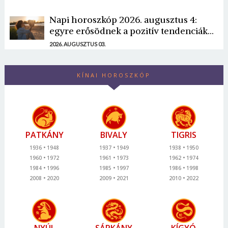
Napi horoszkóp 2026. augusztus 4:
egyre erősödnek a pozitív tendenciák...
2026. AUGUSZTUS 03.
KÍNAI HOROSZKÓP
PATKÁNY
BIVALY
TIGRIS
1936
1948
1937
1949
1938
1950
1960
1972
1961
1973
1962
1974
1984
1996
1985
1997
1986
1998
2008
2020
2009
2021
2010
2022