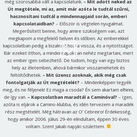
még szorosabbá vált a kapcsolatunk.
– Mit adott neked az
Út megtétele, mi az, amit már azóta le tudtál szűrni,
hasznosítani tudtál a mindennapjaid során, emberi
kapcsolataidban?
– Először is végtelen nyugalmat.
Megerősített benne, hogy amire szükségem van, azt
megkapom a megfelelő helyen és időben. Az emberekkel
kapcsolatban pedig a bizalmat hozta vissza, és a nyitottságot.
Bár ezeket itthon, a mindennapokban nehéz megtartani, mert
az ember igen sebezhető. De tudom, hogy van egy biztos
hely az életemben, ahová bármikor visszamehetek és
feltöltődhetek.
– Mit üzensz azoknak, akik még csak
fontolgatják az Út megtételét?
– Mindenképpen tegyék
meg, és ne féljenek! Ez maga a csoda? Én sem akartam elhinni,
de így van.
– Kapcsolatban maradtál a Caminóval?
– Igen,
azóta is eljárok a Camino-klubba, és idén tervezem a maradék
rész megtételét. Még hátravan az O’ Cebreiro! Érdekesség,
hogy amikor 2006. július 29-én elindultam, éppen 30 éves
voltam. Szent Jakab napján születtem.