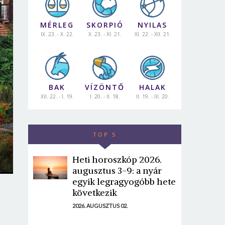
MÉRLEG
SKORPIÓ
NYILAS
IX. 23. - X. 22.
X. 23. - XI. 21.
XI. 22. - XII. 21.
BAK
VÍZÖNTŐ
HALAK
XII. 22. - I. 19.
I. 20. - II. 18.
II. 19. - III. 20.
TOP 5
Heti horoszkóp 2026.
augusztus 3-9: a nyár
egyik legragyogóbb hete
következik
2026. AUGUSZTUS 02.