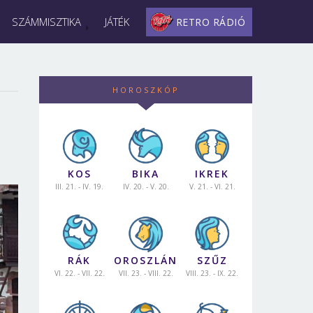
SZÁMMISZTIKA
JÁTÉK
RETRO RÁDIÓ
HOROSZKÓP
KOS
BIKA
IKREK
III. 21. - IV. 19.
IV. 20. - V. 20.
V. 21. - VI. 21.
RÁK
OROSZLÁN
SZŰZ
VI. 22. - VII. 22.
VII. 23. - VIII. 22.
VIII. 23. - IX. 22.