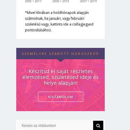
2005
2017
2006
2018
2007
2019
*Mivel Kínában a holdhónapok alapján
számolnak, ha januári, vagy februári
születésű vagy, kattints ide a csillagjegyed
pontosításához.
SZEMÉLYRE SZABOTT HOROSZKÓP
Készítsd el saját részletes
elemzésed, születésed ideje és
helye alapján!
KISZÁMOLOM