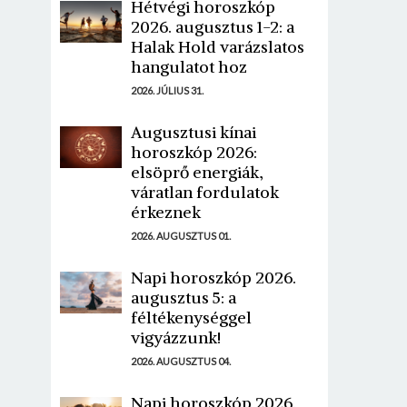
Hétvégi horoszkóp
2026. augusztus 1-2: a
Halak Hold varázslatos
hangulatot hoz
2026. JÚLIUS 31.
Augusztusi kínai
horoszkóp 2026:
elsöprő energiák,
váratlan fordulatok
érkeznek
2026. AUGUSZTUS 01.
Napi horoszkóp 2026.
augusztus 5: a
féltékenységgel
vigyázzunk!
2026. AUGUSZTUS 04.
Napi horoszkóp 2026.