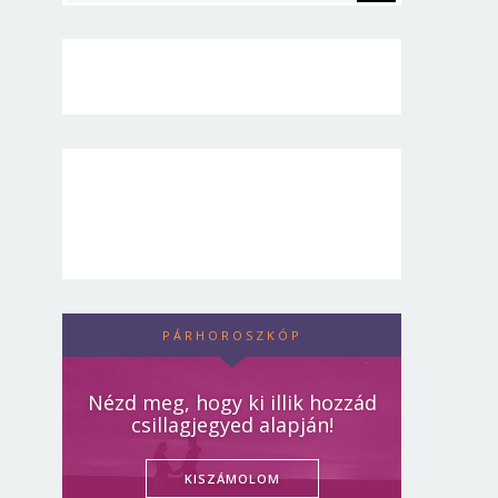
PÁRHOROSZKÓP
Nézd meg, hogy ki illik hozzád
csillagjegyed alapján!
KISZÁMOLOM