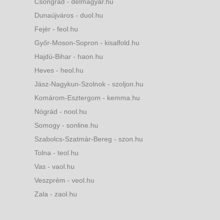
Csongrád - delmagyar.hu
Dunaújváros - duol.hu
Fejér - feol.hu
Győr-Moson-Sopron - kisalfold.hu
Hajdú-Bihar - haon.hu
Heves - heol.hu
Jász-Nagykun-Szolnok - szoljon.hu
Komárom-Esztergom - kemma.hu
Nógrád - nool.hu
Somogy - sonline.hu
Szabolcs-Szatmár-Bereg - szon.hu
Tolna - teol.hu
Vas - vaol.hu
Veszprém - veol.hu
Zala - zaol.hu