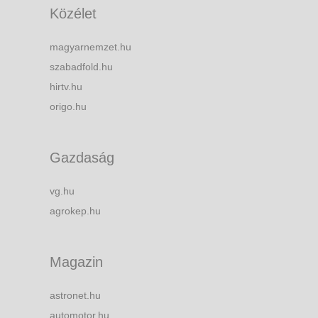
Közélet
magyarnemzet.hu
szabadfold.hu
hirtv.hu
origo.hu
Gazdaság
vg.hu
agrokep.hu
Magazin
astronet.hu
automotor.hu