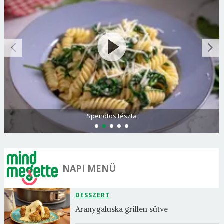
Spenótos tészta
NAPI MENÜ
DESSZERT
Aranygaluska grillen sütve