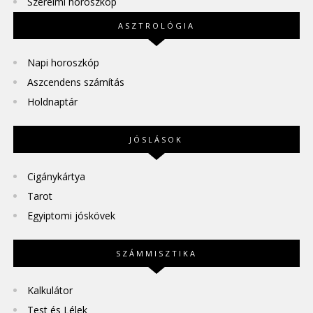
Szerelmi horoszkóp
ASZTROLÓGIA
Napi horoszkóp
Aszcendens számítás
Holdnaptár
JÓSLÁSOK
Cigánykártya
Tarot
Egyiptomi jóskövek
SZÁMMISZTIKA
Kalkulátor
Test és Lélek