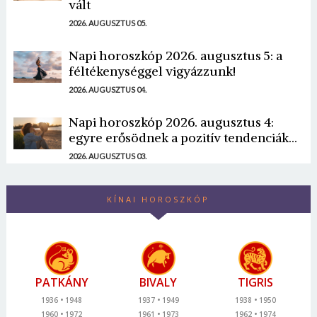
vált
2026. AUGUSZTUS 05.
Napi horoszkóp 2026. augusztus 5: a
féltékenységgel vigyázzunk!
2026. AUGUSZTUS 04.
Napi horoszkóp 2026. augusztus 4:
egyre erősödnek a pozitív tendenciák...
2026. AUGUSZTUS 03.
KÍNAI HOROSZKÓP
PATKÁNY
BIVALY
TIGRIS
1936
1948
1937
1949
1938
1950
1960
1972
1961
1973
1962
1974