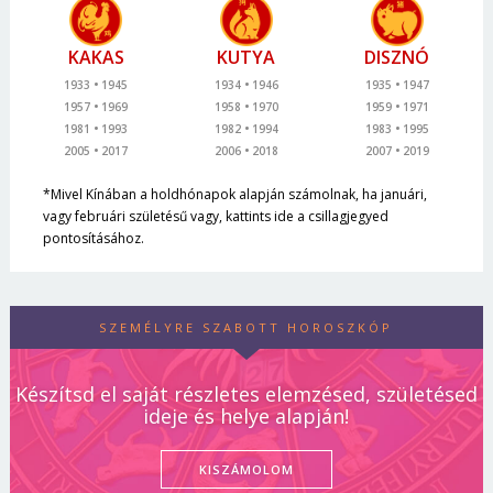
KAKAS
KUTYA
DISZNÓ
1933
1945
1934
1946
1935
1947
1957
1969
1958
1970
1959
1971
1981
1993
1982
1994
1983
1995
2005
2017
2006
2018
2007
2019
*Mivel Kínában a holdhónapok alapján számolnak, ha januári,
vagy februári születésű vagy, kattints ide a csillagjegyed
pontosításához.
SZEMÉLYRE SZABOTT HOROSZKÓP
Készítsd el saját részletes elemzésed, születésed
ideje és helye alapján!
KISZÁMOLOM