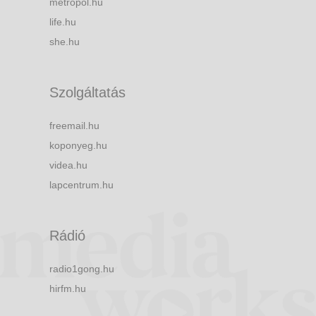
metropol.hu
life.hu
she.hu
Szolgáltatás
freemail.hu
koponyeg.hu
videa.hu
lapcentrum.hu
Rádió
radio1gong.hu
hirfm.hu