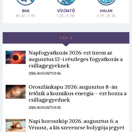
BAK
VÍZÖNTŐ
HALAK
XII. 22. - I. 19.
I. 20. - II. 18.
II. 19. - III. 20.
TOP 5
Napfogyatkozás 2026: ezt üzeni az
augusztus 12-i részleges fogyatkozás a
csillagjegyeknek
2026. AUGUSZTUS 06.
Oroszlánkapu 2026: augusztus 8-án
tetőzik a kozmikus energia – ezt hozza a
csillagjegyednek
2026. AUGUSZTUS 05.
Napi horoszkóp 2026. augusztus 6: a
Vénusz, a kis szerencse bolygója jegyet