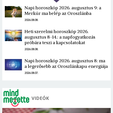
Napi horoszkóp 2026. augusztus 9: a
Merkúr ma belép az Oroszlánba
2026.08.08.
Heti szerelmi horoszkóp 2026.
Borsonline bejelentkezés
augusztus 8-14.: a napfogyatkozás
próbára teszi a kapcsolatokat
E-mail cím vagy felhasználónév
2026.08.08.
Napi horoszkóp 2026. augusztus 8: ma
a legerősebb az Oroszlánkapu energiája
Jelszó
2026.08.07.
Mégse
Bejelentkezés
VIDEÓK