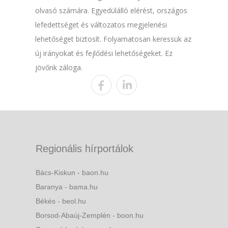
olvasó számára. Egyedülálló elérést, országos
lefedettséget és változatos megjelenési
lehetőséget biztosít. Folyamatosan keressük az
új irányokat és fejlődési lehetőségeket. Ez
jövőnk záloga.
Regionális hírportálok
Bács-Kiskun - baon.hu
Baranya - bama.hu
Békés - beol.hu
Borsod-Abaúj-Zemplén - boon.hu