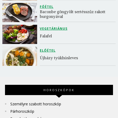
FŐÉTEL
Baconbe göngyölt sertésszűz rakott 
burgonyával
VEGETÁRIÁNUS
Falafel
ELŐÉTEL
Újházy tyúkhúsleves
HOROSZKÓPOK
Személyre szabott horoszkóp
Párhoroszkóp