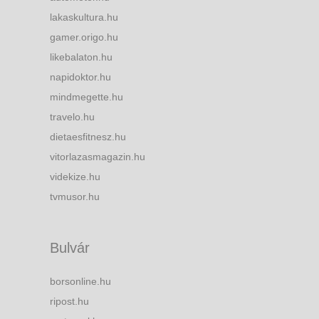
lakaskultura.hu
gamer.origo.hu
likebalaton.hu
napidoktor.hu
mindmegette.hu
travelo.hu
dietaesfitnesz.hu
vitorlazasmagazin.hu
videkize.hu
tvmusor.hu
Bulvár
borsonline.hu
ripost.hu