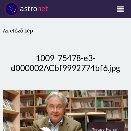
Az előző kép
1009_75478-e3-
d000002ACbf9992774bf6.jpg