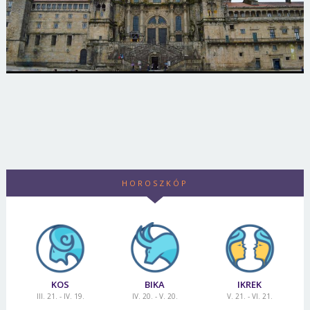
HOROSZKÓP
KOS
BIKA
IKREK
III. 21. - IV. 19.
IV. 20. - V. 20.
V. 21. - VI. 21.