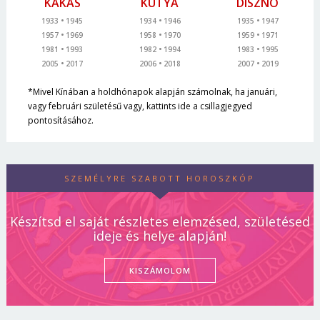
KAKAS
KUTYA
DISZNÓ
1933
1945
1934
1946
1935
1947
1957
1969
1958
1970
1959
1971
1981
1993
1982
1994
1983
1995
2005
2017
2006
2018
2007
2019
*Mivel Kínában a holdhónapok alapján számolnak, ha januári,
vagy februári születésű vagy, kattints ide a csillagjegyed
pontosításához.
SZEMÉLYRE SZABOTT HOROSZKÓP
Készítsd el saját részletes elemzésed, születésed
ideje és helye alapján!
KISZÁMOLOM