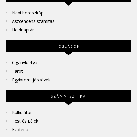
Napi horoszkóp
Aszcendens számítás
Holdnaptár
JÓSLÁSOK
Cigánykártya
Tarot
Egyiptomi jóskövek
SZÁMMISZTIKA
Kalkulátor
Test és Lélek
Ezotéria