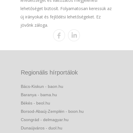
lefedettséget és változatos megjelenési
lehetőséget biztosít. Folyamatosan keressük az
új irányokat és fejlődési lehetőségeket. Ez
jövőnk záloga.
Regionális hírportálok
Bács-Kiskun - baon.hu
Baranya - bama.hu
Békés - beol.hu
Borsod-Abaúj-Zemplén - boon.hu
Csongrád - delmagyar.hu
Dunaújváros - duol.hu