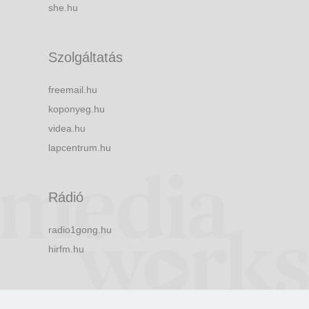
she.hu
Szolgáltatás
freemail.hu
koponyeg.hu
videa.hu
lapcentrum.hu
Rádió
radio1gong.hu
hirfm.hu