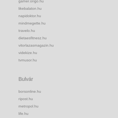
gamer.origo.hu
likebalaton.hu
napidoktor.hu
mindmegette.hu
travelo.hu
dietaesfitnesz.hu
vitorlazasmagazin.hu
videkize.hu
tvmusor.hu
Bulvár
borsonline.hu
ripost.hu
metropol.hu
life.hu