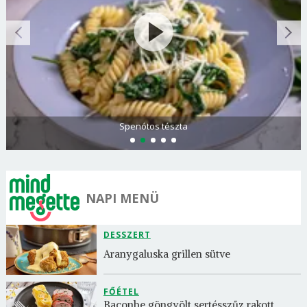
Spenótos tészta
NAPI MENÜ
DESSZERT
Aranygaluska grillen sütve
FŐÉTEL
Baconbe göngyölt sertésszűz rakott 