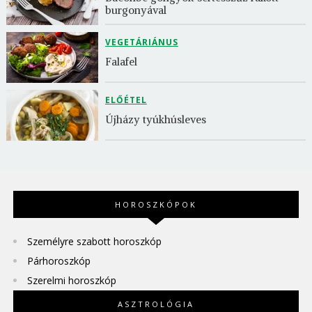
burgonyával
VEGETÁRIÁNUS
Falafel
ELŐÉTEL
Újházy tyúkhúsleves
HOROSZKÓPOK
Személyre szabott horoszkóp
Párhoroszkóp
Szerelmi horoszkóp
ASZTROLÓGIA