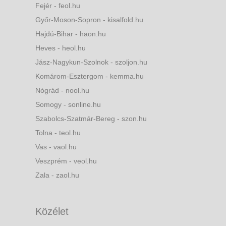
Fejér - feol.hu
Győr-Moson-Sopron - kisalfold.hu
Hajdú-Bihar - haon.hu
Heves - heol.hu
Jász-Nagykun-Szolnok - szoljon.hu
Komárom-Esztergom - kemma.hu
Nógrád - nool.hu
Somogy - sonline.hu
Szabolcs-Szatmár-Bereg - szon.hu
Tolna - teol.hu
Vas - vaol.hu
Veszprém - veol.hu
Zala - zaol.hu
Közélet