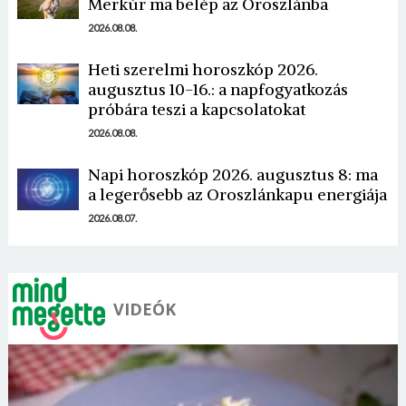
Merkúr ma belép az Oroszlánba
2026.08.08.
Heti szerelmi horoszkóp 2026.
augusztus 10-16.: a napfogyatkozás
Borsonline bejelentkezés
próbára teszi a kapcsolatokat
2026.08.08.
E-mail cím vagy felhasználónév
Napi horoszkóp 2026. augusztus 8: ma
a legerősebb az Oroszlánkapu energiája
2026.08.07.
Jelszó
Mégse
Bejelentkezés
VIDEÓK