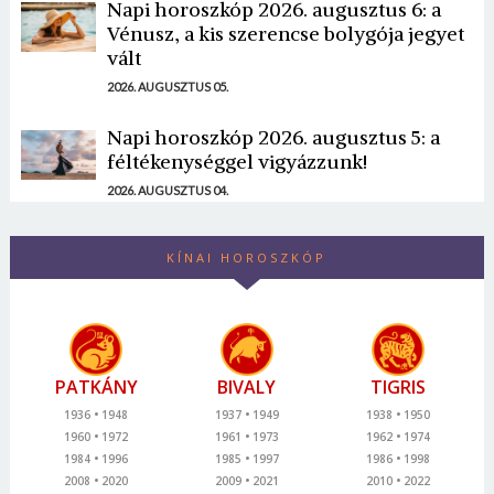
Napi horoszkóp 2026. augusztus 6: a
Vénusz, a kis szerencse bolygója jegyet
vált
2026. AUGUSZTUS 05.
Napi horoszkóp 2026. augusztus 5: a
féltékenységgel vigyázzunk!
2026. AUGUSZTUS 04.
KÍNAI HOROSZKÓP
PATKÁNY
BIVALY
TIGRIS
1936
1948
1937
1949
1938
1950
1960
1972
1961
1973
1962
1974
1984
1996
1985
1997
1986
1998
2008
2020
2009
2021
2010
2022