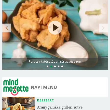
Palacsintatésztában sült patisszon
NAPI MENÜ
DESSZERT
Aranygaluska grillen sütve