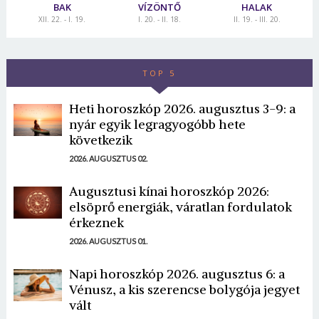
BAK
VÍZÖNTŐ
HALAK
XII. 22. - I. 19.
I. 20. - II. 18.
II. 19. - III. 20.
TOP 5
Heti horoszkóp 2026. augusztus 3-9: a
nyár egyik legragyogóbb hete
következik
2026. AUGUSZTUS 02.
Augusztusi kínai horoszkóp 2026:
elsöprő energiák, váratlan fordulatok
érkeznek
2026. AUGUSZTUS 01.
Napi horoszkóp 2026. augusztus 6: a
Vénusz, a kis szerencse bolygója jegyet
vált