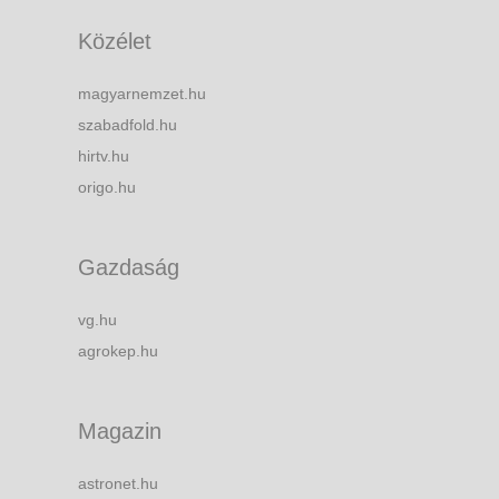
Közélet
magyarnemzet.hu
szabadfold.hu
hirtv.hu
origo.hu
Gazdaság
vg.hu
agrokep.hu
Magazin
astronet.hu