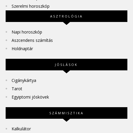
Szerelmi horoszkóp
ASZTROLÓGIA
Napi horoszkóp
Aszcendens számítás
Holdnaptár
JÓSLÁSOK
Cigánykártya
Tarot
Egyiptomi jóskövek
SZÁMMISZTIKA
Kalkulátor