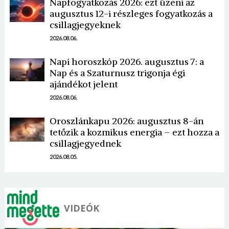
Napfogyatkozás 2026: ezt üzeni az
augusztus 12-i részleges fogyatkozás a
csillagjegyeknek
2026.08.06.
Napi horoszkóp 2026. augusztus 7: a
Nap és a Szaturnusz trigonja égi
Borsonline bejelentkezés
ajándékot jelent
2026.08.06.
E-mail cím vagy felhasználónév
Oroszlánkapu 2026: augusztus 8-án
tetőzik a kozmikus energia – ezt hozza a
Jelszó
csillagjegyednek
2026.08.05.
Mégse
Bejelentkezés
VIDEÓK