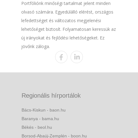
Portfóliónk minőségi tartalmat jelent minden
olvasó számára. Egyedülálló elérést, országos
lefedettséget és változatos megjelenési
lehetőséget biztosít. Folyamatosan keressük az
új irányokat és fejlődési lehetőségeket. Ez
jövőnk záloga.
Regionális hírportálok
Bács-Kiskun - baon.hu
Baranya - bama.hu
Békés - beol.hu
Borsod-Abaúj-Zemplén - boon.hu