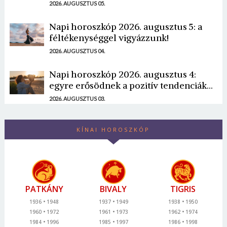
2026. AUGUSZTUS 05.
Napi horoszkóp 2026. augusztus 5: a
féltékenységgel vigyázzunk!
2026. AUGUSZTUS 04.
Napi horoszkóp 2026. augusztus 4:
egyre erősödnek a pozitív tendenciák...
2026. AUGUSZTUS 03.
KÍNAI HOROSZKÓP
PATKÁNY
BIVALY
TIGRIS
1936
1948
1937
1949
1938
1950
1960
1972
1961
1973
1962
1974
1984
1996
1985
1997
1986
1998