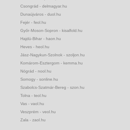
Csongrád - delmagyar.hu
Dunaújváros - duol.hu
Fejér - feol.hu
Győr-Moson-Sopron - kisalfold.hu
Hajdú-Bihar - haon.hu
Heves - heol.hu
Jász-Nagykun-Szolnok - szoljon.hu
Komárom-Esztergom - kemma.hu
Nógrád - nool.hu
Somogy - sonline.hu
Szabolcs-Szatmár-Bereg - szon.hu
Tolna - teol.hu
Vas - vaol.hu
Veszprém - veol.hu
Zala - zaol.hu