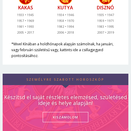
KAKAS
KUTYA
DISZNÓ
1933
1945
1934
1946
1935
1947
1957
1969
1958
1970
1959
1971
1981
1993
1982
1994
1983
1995
2005
2017
2006
2018
2007
2019
*Mivel Kínában a holdhónapok alapján számolnak, ha januári,
vagy februári születésű vagy, kattints ide a csillagjegyed
pontosításához.
SZEMÉLYRE SZABOTT HOROSZKÓP
Készítsd el saját részletes elemzésed, születésed
ideje és helye alapján!
KISZÁMOLOM