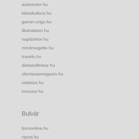
automotor.hu
lakaskultura.hu
gamer.origo.hu
likebalaton.hu
napidoktor.hu
mindmegette.hu
travelo.hu
dietaesfitnesz.hu
vitorlazasmagazin.hu
videkize.hu
tvmusor.hu
Bulvár
borsonline.hu
ripost.hu