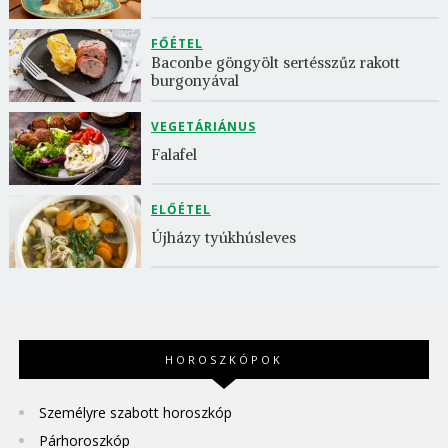
FŐÉTEL
Baconbe göngyölt sertésszűz rakott 
burgonyával
VEGETÁRIÁNUS
Falafel
ELŐÉTEL
Újházy tyúkhúsleves
HOROSZKÓPOK
Személyre szabott horoszkóp
Párhoroszkóp