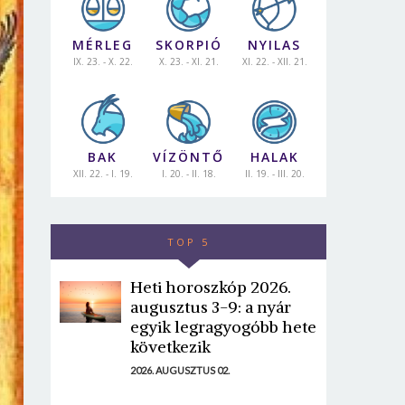
MÉRLEG
SKORPIÓ
NYILAS
IX. 23. - X. 22.
X. 23. - XI. 21.
XI. 22. - XII. 21.
BAK
VÍZÖNTŐ
HALAK
XII. 22. - I. 19.
I. 20. - II. 18.
II. 19. - III. 20.
TOP 5
Heti horoszkóp 2026.
augusztus 3-9: a nyár
egyik legragyogóbb hete
következik
2026. AUGUSZTUS 02.