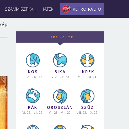
SZÁMMISZTIKA
JÁTÉK
RETRO RÁDIÓ
kép
HOROSZKÓP
KOS
BIKA
IKREK
III. 21. - IV. 19.
IV. 20. - V. 20.
V. 21. - VI. 21.
RÁK
OROSZLÁN
SZŰZ
VI. 22. - VII. 22.
VII. 23. - VIII. 22.
VIII. 23. - IX. 22.