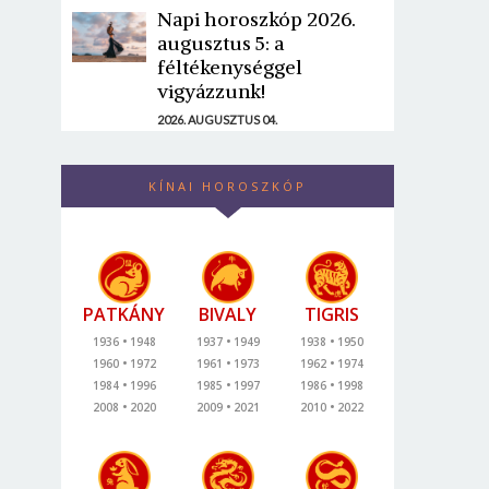
Napi horoszkóp 2026.
augusztus 5: a
féltékenységgel
vigyázzunk!
2026. AUGUSZTUS 04.
KÍNAI HOROSZKÓP
PATKÁNY
BIVALY
TIGRIS
1936
1948
1937
1949
1938
1950
1960
1972
1961
1973
1962
1974
1984
1996
1985
1997
1986
1998
2008
2020
2009
2021
2010
2022