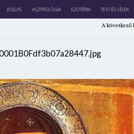
JÓSLÁS
ASZTROLÓGIA
EZOTÉRIA
TEST ÉS LÉLEK
A következő 
0001B0Fdf3b07a28447.jpg