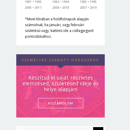
1981
1993
1982
1994
1983
1995
2005
2017
2006
2018
2007
2019
*Mivel Kínában a holdhónapok alapján
számolnak, ha januári, vagy februári
születésű vagy, kattints ide a csillagjegyed
pontosításához.
SZEMÉLYRE SZABOTT HOROSZKÓP
Készítsd el saját részletes
elemzésed, születésed ideje és
helye alapján!
KISZÁMOLOM