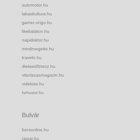
automotor.hu
lakaskultura.hu
gamer.origo.hu
likebalaton.hu
napidoktor.hu
mindmegette.hu
travelo.hu
dietaesfitnesz.hu
vitorlazasmagazin.hu
videkize.hu
tvmusor.hu
Bulvár
borsonline.hu
ripost.hu