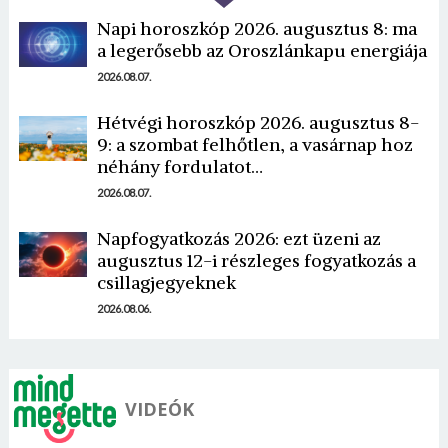
Napi horoszkóp 2026. augusztus 8: ma
a legerősebb az Oroszlánkapu energiája
2026.08.07.
Hétvégi horoszkóp 2026. augusztus 8-
9: a szombat felhőtlen, a vasárnap hoz
Borsonline bejelentkezés
néhány fordulatot…
2026.08.07.
E-mail cím vagy felhasználónév
Napfogyatkozás 2026: ezt üzeni az
augusztus 12-i részleges fogyatkozás a
Jelszó
csillagjegyeknek
2026.08.06.
Mégse
Bejelentkezés
VIDEÓK