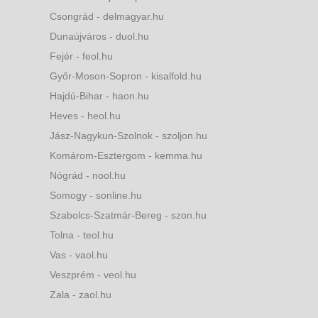
Csongrád - delmagyar.hu
Dunaújváros - duol.hu
Fejér - feol.hu
Győr-Moson-Sopron - kisalfold.hu
Hajdú-Bihar - haon.hu
Heves - heol.hu
Jász-Nagykun-Szolnok - szoljon.hu
Komárom-Esztergom - kemma.hu
Nógrád - nool.hu
Somogy - sonline.hu
Szabolcs-Szatmár-Bereg - szon.hu
Tolna - teol.hu
Vas - vaol.hu
Veszprém - veol.hu
Zala - zaol.hu