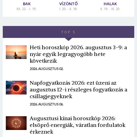
BAK
VÍZÖNTŐ
HALAK
XII. 22. - I. 19.
I. 20. - II. 18.
II. 19. - III. 20.
TOP 5
Heti horoszkóp 2026. augusztus 3-9: a
nyár egyik legragyogóbb hete
következik
2026. AUGUSZTUS 02.
Napfogyatkozás 2026: ezt üzeni az
augusztus 12-i részleges fogyatkozás a
csillagjegyeknek
2026. AUGUSZTUS 06.
Augusztusi kínai horoszkóp 2026:
elsöprő energiák, váratlan fordulatok
érkeznek