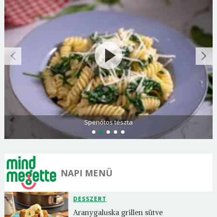
Spenótos tészta
NAPI MENÜ
DESSZERT
Aranygaluska grillen sütve