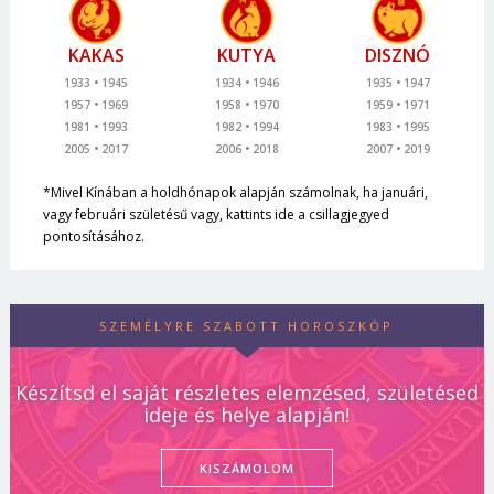
KAKAS
KUTYA
DISZNÓ
1933
1945
1934
1946
1935
1947
1957
1969
1958
1970
1959
1971
1981
1993
1982
1994
1983
1995
2005
2017
2006
2018
2007
2019
*Mivel Kínában a holdhónapok alapján számolnak, ha januári,
vagy februári születésű vagy, kattints ide a csillagjegyed
pontosításához.
SZEMÉLYRE SZABOTT HOROSZKÓP
Készítsd el saját részletes elemzésed, születésed
ideje és helye alapján!
KISZÁMOLOM