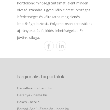
Portfóliónk minőségi tartalmat jelent minden
olvasó számára. Egyedülálló elérést, országos
lefedettséget és változatos megjelenési
lehetőséget biztosít. Folyamatosan keressük az
új irányokat és fejlődési lehetőségeket. Ez
jövőnk záloga.
Regionális hírportálok
Bács-Kiskun - baon.hu
Baranya - bama.hu
Békés - beol.hu
Borsod-Abaúj-Zemplén - boon.hu