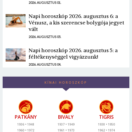
2026. AUGUSZTUS 01.
Napi horoszkóp 2026. augusztus 6: a
Vénusz, a kis szerencse bolygója jegyet
vált
2026. AUGUSZTUS 05.
Napi horoszkóp 2026. augusztus 5: a
féltékenységgel vigyázzunk!
2026. AUGUSZTUS 04.
KÍNAI HOROSZKÓP
PATKÁNY
BIVALY
TIGRIS
1936
1948
1937
1949
1938
1950
1960
1972
1961
1973
1962
1974