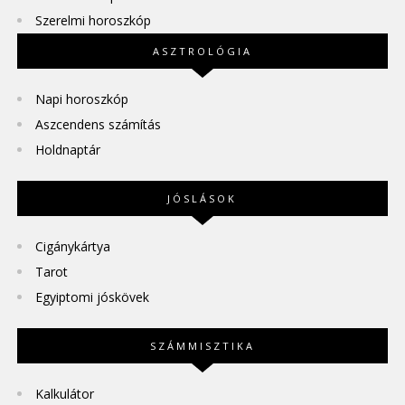
Szerelmi horoszkóp
ASZTROLÓGIA
Napi horoszkóp
Aszcendens számítás
Holdnaptár
JÓSLÁSOK
Cigánykártya
Tarot
Egyiptomi jóskövek
SZÁMMISZTIKA
Kalkulátor