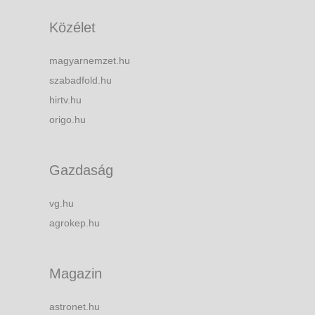
Közélet
magyarnemzet.hu
szabadfold.hu
hirtv.hu
origo.hu
Gazdaság
vg.hu
agrokep.hu
Magazin
astronet.hu