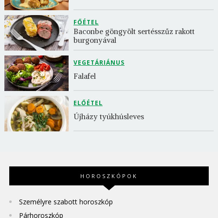
FŐÉTEL
Baconbe göngyölt sertésszűz rakott 
burgonyával
VEGETÁRIÁNUS
Falafel
ELŐÉTEL
Újházy tyúkhúsleves
HOROSZKÓPOK
Személyre szabott horoszkóp
Párhoroszkóp