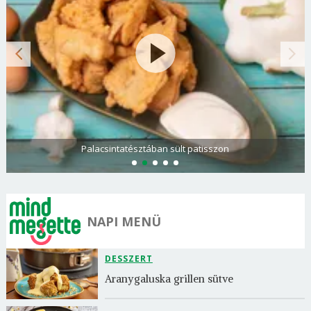
Palacsintatésztában sült patisszon
NAPI MENÜ
DESSZERT
Aranygaluska grillen sütve