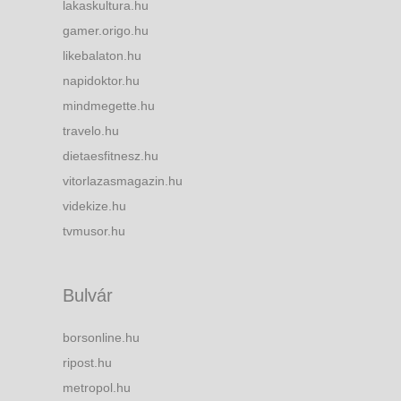
lakaskultura.hu
gamer.origo.hu
likebalaton.hu
napidoktor.hu
mindmegette.hu
travelo.hu
dietaesfitnesz.hu
vitorlazasmagazin.hu
videkize.hu
tvmusor.hu
Bulvár
borsonline.hu
ripost.hu
metropol.hu