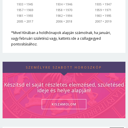
1933
1945
1934
1946
1935
1947
1957
1969
1958
1970
1959
1971
1981
1993
1982
1994
1983
1995
2005
2017
2006
2018
2007
2019
*Mivel Kínában a holdhónapok alapján számolnak, ha januári,
vagy februári születésű vagy, kattints ide a csillagjegyed
pontosításához.
SZEMÉLYRE SZABOTT HOROSZKÓP
Készítsd el saját részletes elemzésed, születésed
ideje és helye alapján!
KISZÁMOLOM