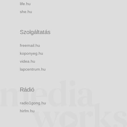
life.hu
she.hu
Szolgáltatás
freemail.hu
koponyeg.hu
videa.hu
lapcentrum.hu
Rádió
radio1gong.hu
hirfm.hu