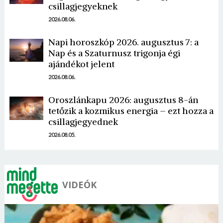
csillagjegyeknek
2026.08.06.
Napi horoszkóp 2026. augusztus 7: a
Nap és a Szaturnusz trigonja égi
ajándékot jelent
Borsonline bejelentkezés
2026.08.06.
E-mail cím vagy felhasználónév
Oroszlánkapu 2026: augusztus 8-án
tetőzik a kozmikus energia – ezt hozza a
csillagjegyednek
Jelszó
2026.08.05.
Mégse
Bejelentkezés
VIDEÓK