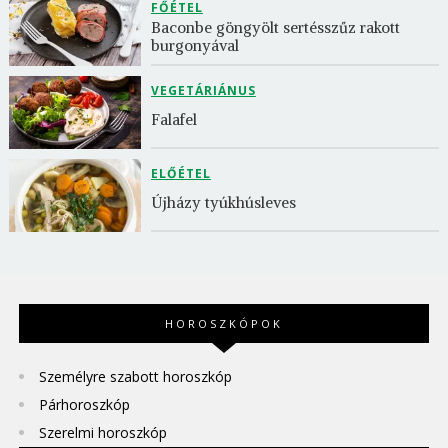
FŐÉTEL
Baconbe göngyölt sertésszűz rakott 
burgonyával
VEGETÁRIÁNUS
Falafel
ELŐÉTEL
Újházy tyúkhúsleves
HOROSZKÓPOK
Személyre szabott horoszkóp
Párhoroszkóp
Szerelmi horoszkóp