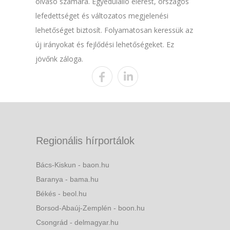
olvasó számára. Egyedülálló elérést, országos
lefedettséget és változatos megjelenési
lehetőséget biztosít. Folyamatosan keressük az
új irányokat és fejlődési lehetőségeket. Ez
jövőnk záloga.
Regionális hírportálok
Bács-Kiskun - baon.hu
Baranya - bama.hu
Békés - beol.hu
Borsod-Abaúj-Zemplén - boon.hu
Csongrád - delmagyar.hu