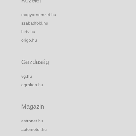
Közélet
magyarnemzet.hu
szabadfold.hu
hirtv.hu
origo.hu
Gazdaság
vg.hu
agrokep.hu
Magazin
astronet.hu
automotor.hu