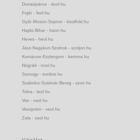
Dunaújváros - duol.hu
Fejér - feol.hu
Győr-Moson-Sopron - kisalfold.hu
Hajdú-Bihar - haon.hu
Heves - heol.hu
Jász-Nagykun-Szolnok - szoljon.hu
Komárom-Esztergom - kemma.hu
Nógrád - nool.hu
Somogy - sonline.hu
Szabolcs-Szatmár-Bereg - szon.hu
Tolna - teol.hu
Vas - vaol.hu
Veszprém - veol.hu
Zala - zaol.hu