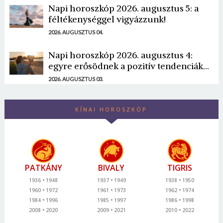
Napi horoszkóp 2026. augusztus 5: a
féltékenységgel vigyázzunk!
2026. AUGUSZTUS 04.
Napi horoszkóp 2026. augusztus 4:
egyre erősödnek a pozitív tendenciák...
2026. AUGUSZTUS 03.
KÍNAI HOROSZKÓP
PATKÁNY
BIVALY
TIGRIS
1936
1948
1937
1949
1938
1950
1960
1972
1961
1973
1962
1974
1984
1996
1985
1997
1986
1998
2008
2020
2009
2021
2010
2022