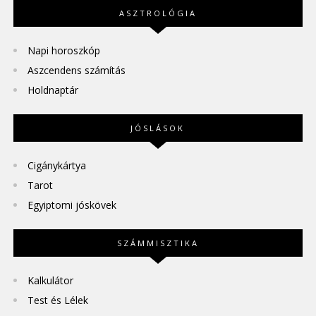
ASZTROLÓGIA
Napi horoszkóp
Aszcendens számítás
Holdnaptár
JÓSLÁSOK
Cigánykártya
Tarot
Egyiptomi jóskövek
SZÁMMISZTIKA
Kalkulátor
Test és Lélek