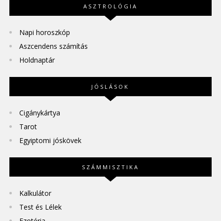
ASZTROLÓGIA
Napi horoszkóp
Aszcendens számítás
Holdnaptár
JÓSLÁSOK
Cigánykártya
Tarot
Egyiptomi jóskövek
SZÁMMISZTIKA
Kalkulátor
Test és Lélek
Ezotéria