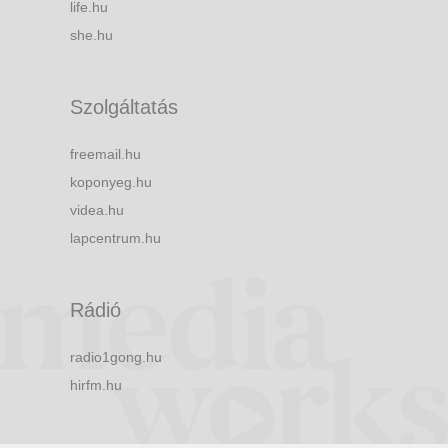
life.hu
she.hu
Szolgáltatás
freemail.hu
koponyeg.hu
videa.hu
lapcentrum.hu
Rádió
radio1gong.hu
hirfm.hu