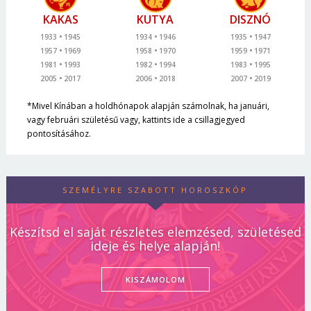
KAKAS
KUTYA
DISZNÓ
1933
1945
1934
1946
1935
1947
1957
1969
1958
1970
1959
1971
1981
1993
1982
1994
1983
1995
2005
2017
2006
2018
2007
2019
*Mivel Kínában a holdhónapok alapján számolnak, ha januári,
vagy februári születésű vagy, kattints ide a csillagjegyed
pontosításához.
SZEMÉLYRE SZABOTT HOROSZKÓP
Készítsd el saját részletes elemzésed, születésed
ideje és helye alapján!
KISZÁMOLOM