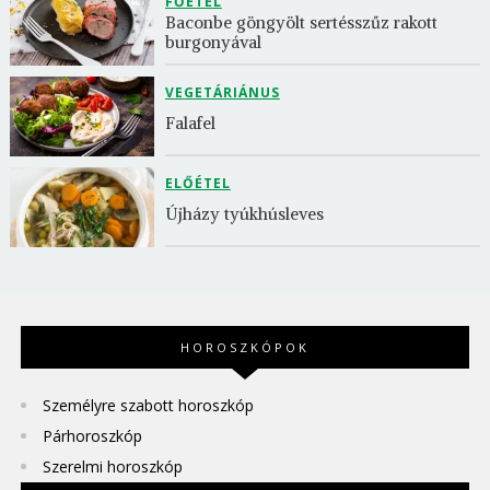
FŐÉTEL
Baconbe göngyölt sertésszűz rakott 
burgonyával
VEGETÁRIÁNUS
Falafel
ELŐÉTEL
Újházy tyúkhúsleves
HOROSZKÓPOK
Személyre szabott horoszkóp
Párhoroszkóp
Szerelmi horoszkóp