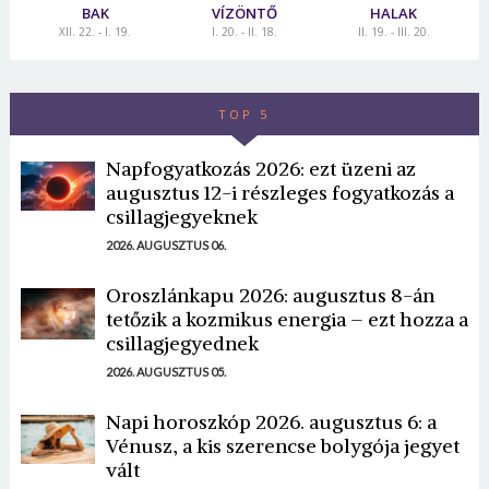
BAK
VÍZÖNTŐ
HALAK
XII. 22. - I. 19.
I. 20. - II. 18.
II. 19. - III. 20.
TOP 5
Napfogyatkozás 2026: ezt üzeni az
augusztus 12-i részleges fogyatkozás a
csillagjegyeknek
2026. AUGUSZTUS 06.
Oroszlánkapu 2026: augusztus 8-án
tetőzik a kozmikus energia – ezt hozza a
csillagjegyednek
2026. AUGUSZTUS 05.
Napi horoszkóp 2026. augusztus 6: a
Vénusz, a kis szerencse bolygója jegyet
vált