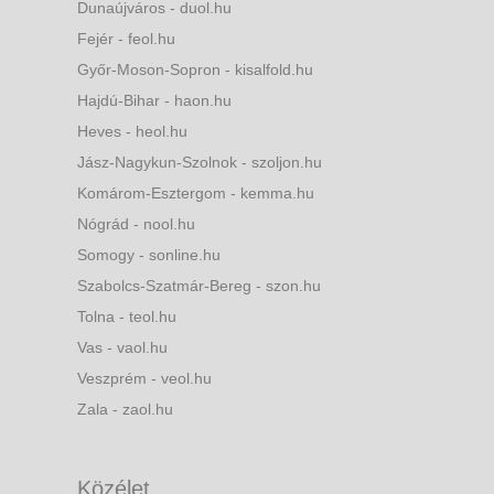
Dunaújváros - duol.hu
Fejér - feol.hu
Győr-Moson-Sopron - kisalfold.hu
Hajdú-Bihar - haon.hu
Heves - heol.hu
Jász-Nagykun-Szolnok - szoljon.hu
Komárom-Esztergom - kemma.hu
Nógrád - nool.hu
Somogy - sonline.hu
Szabolcs-Szatmár-Bereg - szon.hu
Tolna - teol.hu
Vas - vaol.hu
Veszprém - veol.hu
Zala - zaol.hu
Közélet