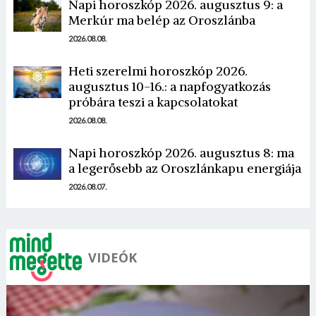
Napi horoszkóp 2026. augusztus 9: a
Merkúr ma belép az Oroszlánba
2026.08.08.
Heti szerelmi horoszkóp 2026.
augusztus 10-16.: a napfogyatkozás
Borsonline bejelentkezés
próbára teszi a kapcsolatokat
2026.08.08.
E-mail cím vagy felhasználónév
Napi horoszkóp 2026. augusztus 8: ma
a legerősebb az Oroszlánkapu energiája
Jelszó
2026.08.07.
Mégse
Bejelentkezés
VIDEÓK