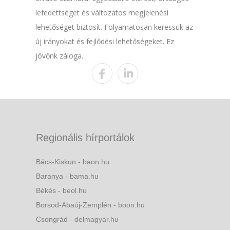
lefedettséget és változatos megjelenési
lehetőséget biztosít. Folyamatosan keressük az
új irányokat és fejlődési lehetőségeket. Ez
jövőnk záloga.
Regionális hírportálok
Bács-Kiskun - baon.hu
Baranya - bama.hu
Békés - beol.hu
Borsod-Abaúj-Zemplén - boon.hu
Csongrád - delmagyar.hu