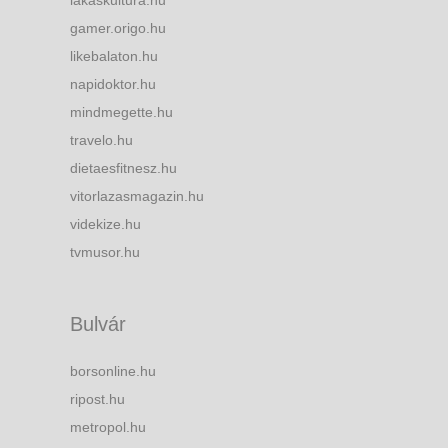
gamer.origo.hu
likebalaton.hu
napidoktor.hu
mindmegette.hu
travelo.hu
dietaesfitnesz.hu
vitorlazasmagazin.hu
videkize.hu
tvmusor.hu
Bulvár
borsonline.hu
ripost.hu
metropol.hu