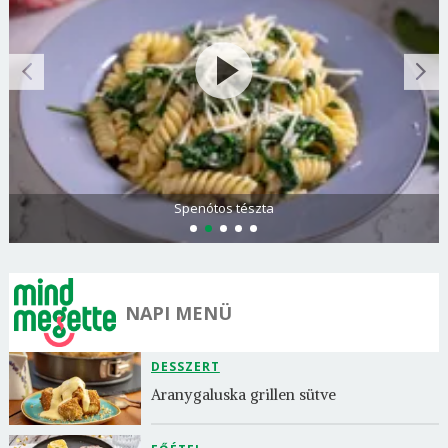
Spenótos tészta
NAPI MENÜ
DESSZERT
Aranygaluska grillen sütve