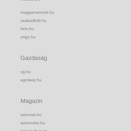
magyarnemzet.hu
szabadfold.hu
hirtv.hu
origo.hu
Gazdaság
vg.hu
agrokep.hu
Magazin
astronet.hu
automotor.hu
lakaskultura.hu