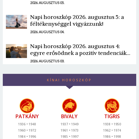
2026. AUGUSZTUS 05.
Napi horoszkóp 2026. augusztus 5: a
féltékenységgel vigyázzunk!
2026. AUGUSZTUS 04.
Napi horoszkóp 2026. augusztus 4:
egyre erősödnek a pozitív tendenciák...
2026. AUGUSZTUS 03.
KÍNAI HOROSZKÓP
PATKÁNY
BIVALY
TIGRIS
1936
1948
1937
1949
1938
1950
1960
1972
1961
1973
1962
1974
1984
1996
1985
1997
1986
1998