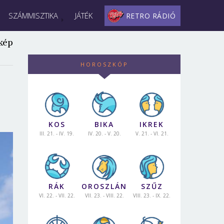
SZÁMMISZTIKA
JÁTÉK
RETRO RÁDIÓ
kép
HOROSZKÓP
KOS
BIKA
IKREK
III. 21. - IV. 19.
IV. 20. - V. 20.
V. 21. - VI. 21.
RÁK
OROSZLÁN
SZŰZ
VI. 22. - VII. 22.
VII. 23. - VIII. 22.
VIII. 23. - IX. 22.