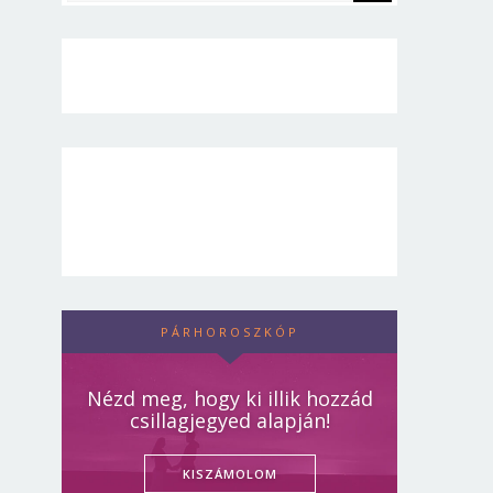
PÁRHOROSZKÓP
Nézd meg, hogy ki illik hozzád
csillagjegyed alapján!
KISZÁMOLOM