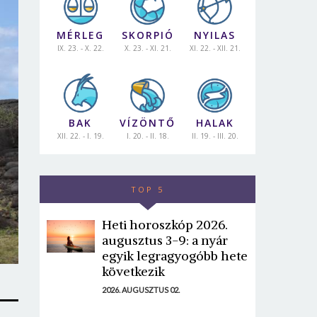
MÉRLEG
SKORPIÓ
NYILAS
IX. 23. - X. 22.
X. 23. - XI. 21.
XI. 22. - XII. 21.
BAK
VÍZÖNTŐ
HALAK
XII. 22. - I. 19.
I. 20. - II. 18.
II. 19. - III. 20.
TOP 5
Heti horoszkóp 2026.
augusztus 3-9: a nyár
egyik legragyogóbb hete
következik
2026. AUGUSZTUS 02.