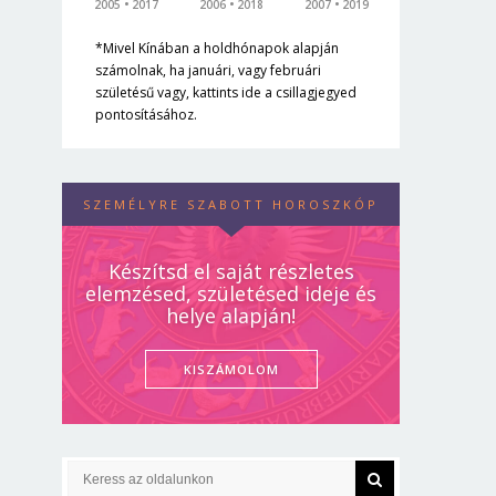
2005
2017
2006
2018
2007
2019
*Mivel Kínában a holdhónapok alapján
számolnak, ha januári, vagy februári
születésű vagy, kattints ide a csillagjegyed
pontosításához.
SZEMÉLYRE SZABOTT HOROSZKÓP
Készítsd el saját részletes
elemzésed, születésed ideje és
helye alapján!
KISZÁMOLOM