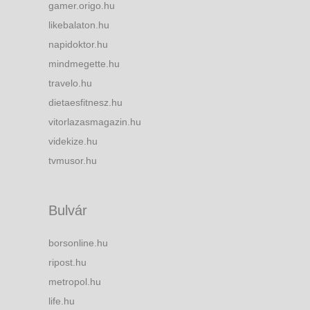
gamer.origo.hu
likebalaton.hu
napidoktor.hu
mindmegette.hu
travelo.hu
dietaesfitnesz.hu
vitorlazasmagazin.hu
videkize.hu
tvmusor.hu
Bulvár
borsonline.hu
ripost.hu
metropol.hu
life.hu