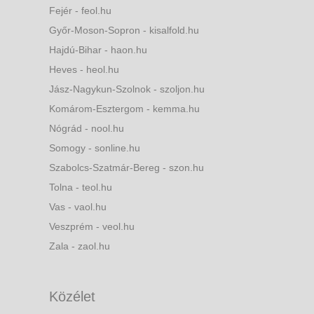
Fejér - feol.hu
Győr-Moson-Sopron - kisalfold.hu
Hajdú-Bihar - haon.hu
Heves - heol.hu
Jász-Nagykun-Szolnok - szoljon.hu
Komárom-Esztergom - kemma.hu
Nógrád - nool.hu
Somogy - sonline.hu
Szabolcs-Szatmár-Bereg - szon.hu
Tolna - teol.hu
Vas - vaol.hu
Veszprém - veol.hu
Zala - zaol.hu
Közélet