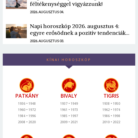
féltékenységgel vigyázzunk!
2026. AUGUSZTUS 04.
Napi horoszkóp 2026. augusztus 4:
egyre erősödnek a pozitív tendenciák...
2026. AUGUSZTUS 03.
KÍNAI HOROSZKÓP
PATKÁNY
BIVALY
TIGRIS
1936
1948
1937
1949
1938
1950
1960
1972
1961
1973
1962
1974
1984
1996
1985
1997
1986
1998
2008
2020
2009
2021
2010
2022