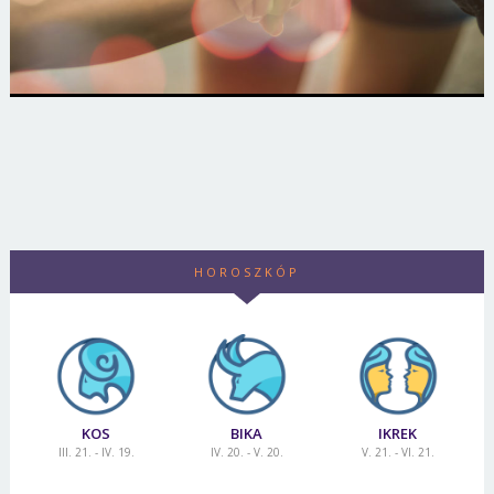
HOROSZKÓP
KOS
BIKA
IKREK
III. 21. - IV. 19.
IV. 20. - V. 20.
V. 21. - VI. 21.