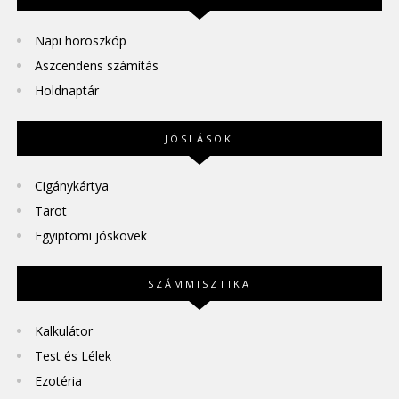
Napi horoszkóp
Aszcendens számítás
Holdnaptár
JÓSLÁSOK
Cigánykártya
Tarot
Egyiptomi jóskövek
SZÁMMISZTIKA
Kalkulátor
Test és Lélek
Ezotéria