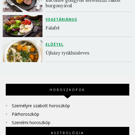
Baconbe göngyölt sertésszűz rakott 
burgonyával
VEGETÁRIÁNUS
Falafel
ELŐÉTEL
Újházy tyúkhúsleves
HOROSZKÓPOK
Személyre szabott horoszkóp
Párhoroszkóp
Szerelmi horoszkóp
ASZTROLÓGIA