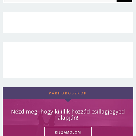
PÁRHOROSZKÓP
Nézd meg, hogy ki illik hozzád csillagjegyed
alapján!
KISZÁMOLOM