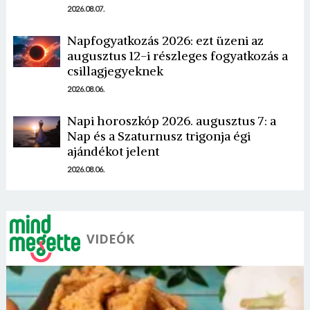
2026.08.07.
Napfogyatkozás 2026: ezt üzeni az
augusztus 12-i részleges fogyatkozás a
csillagjegyeknek
Borsonline bejelentkezés
2026.08.06.
E-mail cím vagy felhasználónév
Napi horoszkóp 2026. augusztus 7: a
Nap és a Szaturnusz trigonja égi
ajándékot jelent
Jelszó
2026.08.06.
Mégse
Bejelentkezés
VIDEÓK