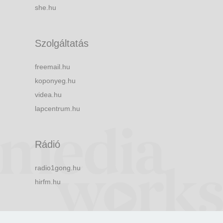
she.hu
Szolgáltatás
freemail.hu
koponyeg.hu
videa.hu
lapcentrum.hu
Rádió
radio1gong.hu
hirfm.hu