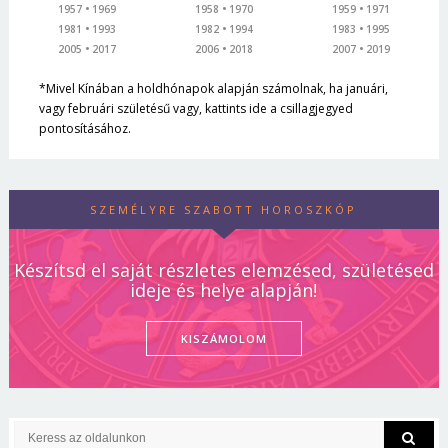
1957
1969
1958
1970
1959
1971
1981
1993
1982
1994
1983
1995
2005
2017
2006
2018
2007
2019
*Mivel Kínában a holdhónapok alapján számolnak, ha januári,
vagy februári születésű vagy, kattints ide a csillagjegyed
pontosításához.
SZEMÉLYRE SZABOTT HOROSZKÓP
Készítsd el saját részletes elemzésed, születésed
ideje és helye alapján!
KISZÁMOLOM