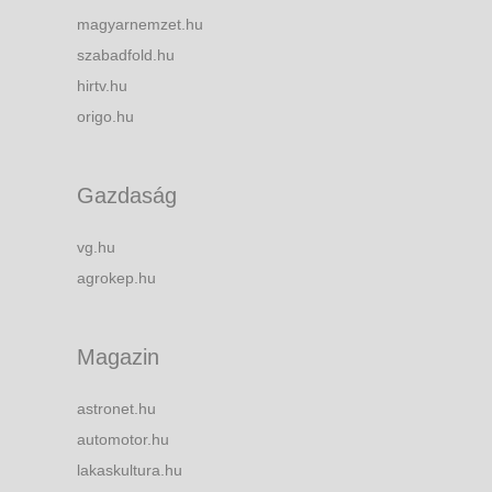
magyarnemzet.hu
szabadfold.hu
hirtv.hu
origo.hu
Gazdaság
vg.hu
agrokep.hu
Magazin
astronet.hu
automotor.hu
lakaskultura.hu