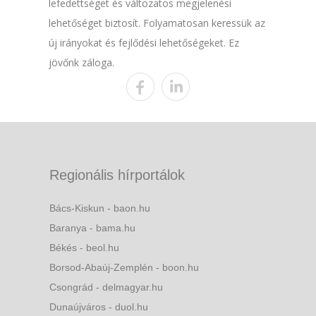
lefedettséget és változatos megjelenési
lehetőséget biztosít. Folyamatosan keressük az
új irányokat és fejlődési lehetőségeket. Ez
jövőnk záloga.
Regionális hírportálok
Bács-Kiskun - baon.hu
Baranya - bama.hu
Békés - beol.hu
Borsod-Abaúj-Zemplén - boon.hu
Csongrád - delmagyar.hu
Dunaújváros - duol.hu