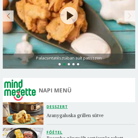
Palacsintatésztában sült patisszon
NAPI MENÜ
DESSZERT
Aranygaluska grillen sütve
FŐÉTEL