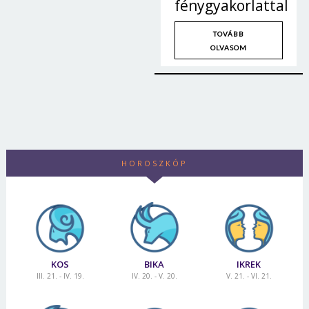
fénygyakorlattal
TOVÁBB
OLVASOM
HOROSZKÓP
KOS
BIKA
IKREK
III. 21. - IV. 19.
IV. 20. - V. 20.
V. 21. - VI. 21.