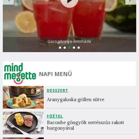
Görögdinnye-limonádé
NAPI MENÜ
DESSZERT
Aranygaluska grillen sütve
FŐÉTEL
Baconbe göngyölt sertésszűz rakott 
burgonyával