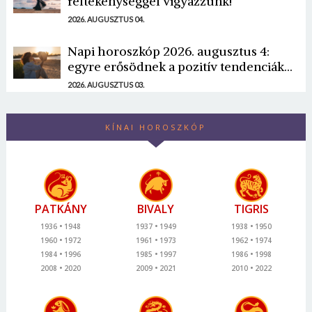
féltékenységgel vigyázzunk!
2026. AUGUSZTUS 04.
Napi horoszkóp 2026. augusztus 4:
egyre erősödnek a pozitív tendenciák...
2026. AUGUSZTUS 03.
KÍNAI HOROSZKÓP
PATKÁNY
BIVALY
TIGRIS
1936
1948
1937
1949
1938
1950
1960
1972
1961
1973
1962
1974
1984
1996
1985
1997
1986
1998
2008
2020
2009
2021
2010
2022