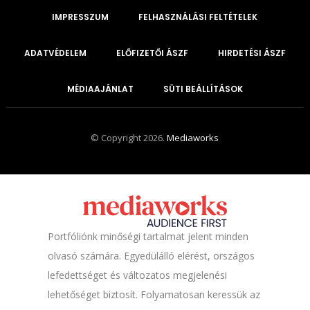
IMPRESSZUM
FELHASZNÁLÁSI FELTÉTELEK
ADATVÉDELEM
ELŐFIZETŐI ÁSZF
HIRDETÉSI ÁSZF
MÉDIAAJÁNLAT
SÜTI BEÁLLÍTÁSOK
© Copyright 2026.
Mediaworks
Portfóliónk minőségi tartalmat jelent minden
olvasó számára. Egyedülálló elérést, országos
lefedettséget és változatos megjelenési
lehetőséget biztosít. Folyamatosan keressük az