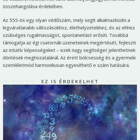
összehangolása érdekében.
Az 555-ös egy olyan védőszám, mely segít alkalmazkodni a
legváratlanabb változásokhoz, élethelyzetekhez, és az ehhez
szükséges rugalmasságot, spontaneitást erősíti. Továbbá
támogatja az égi csatornák üzeneteinek megértését, fejleszti
az intuitív képességeket – ezek nagy segítséget jelenthetnek
döntések meghozatalánál. Az érett bölcsesség és a gyermeki
szemléletmód harmonikusan egyesíthető e szám hatására.
EZ IS ÉRDEKELHET