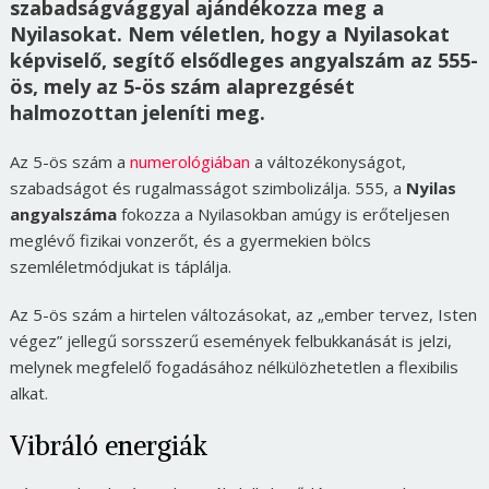
szabadságvággyal ajándékozza meg a
Nyilasokat. Nem véletlen, hogy a Nyilasokat
képviselő, segítő elsődleges angyalszám az 555-
ös, mely az 5-ös szám alaprezgését
halmozottan jeleníti meg.
Az 5-ös szám a
numerológiában
a változékonyságot,
szabadságot és rugalmasságot szimbolizálja. 555, a
Nyilas
angyalszáma
fokozza a Nyilasokban amúgy is erőteljesen
meglévő fizikai vonzerőt, és a gyermekien bölcs
szemléletmódjukat is táplálja.
Az 5-ös szám a hirtelen változásokat, az „ember tervez, Isten
végez” jellegű sorsszerű események felbukkanását is jelzi,
melynek megfelelő fogadásához nélkülözhetetlen a flexibilis
alkat.
Vibráló energiák