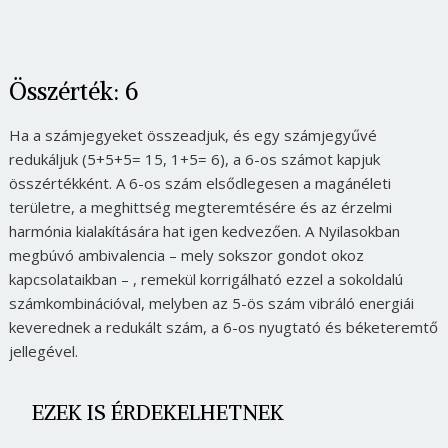
Összérték: 6
Ha a számjegyeket összeadjuk, és egy számjegyűvé
redukáljuk (5+5+5= 15, 1+5= 6), a 6-os számot kapjuk
összértékként. A 6-os szám elsődlegesen a magánéleti
területre, a meghittség megteremtésére és az érzelmi
harmónia kialakítására hat igen kedvezően. A Nyilasokban
megbúvó ambivalencia – mely sokszor gondot okoz
kapcsolataikban – , remekül korrigálható ezzel a sokoldalú
számkombinációval, melyben az 5-ös szám vibráló energiái
keverednek a redukált szám, a 6-os nyugtató és béketeremtő
jellegével.
EZEK IS ÉRDEKELHETNEK