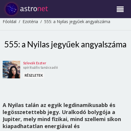
Főoldal
/
Ezotéria
/
555: a Nyilas jegyűek angyalszáma
555: a Nyilas jegyűek angyalszáma
Szlovák Eszter
spirituális tanácsadó
RÉSZLETEK
A Nyilas talán az egyik legdinamikusabb és
legösszetettebb jegy. Uralkodó bolygója a
Jupiter, mely mind fizikai, mind szellemi síkon
kiapadhatatlan energiával és