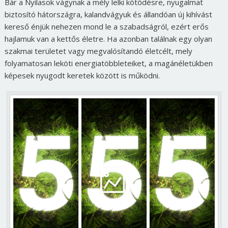
Bár a Nyilasok vágynak a mély lelki kötődésre, nyugalmat
biztosító hátországra, kalandvágyuk és állandóan új kihívást
kereső énjük nehezen mond le a szabadságról, ezért erős
hajlamuk van a kettős életre. Ha azonban találnak egy olyan
szakmai területet vagy megvalósítandó életcélt, mely
folyamatosan leköti energiatöbbleteiket, a magánéletükben
képesek nyugodt keretek között is működni.