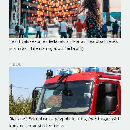
Fesztiválszezon és felfázás: amikor a mosdóba menés
is kihívás - Life (támogatott tartalom)
HEOL
Riasztás! Felrobbant a gázpalack, porig égett egy nyári
konyha a hevesi településen