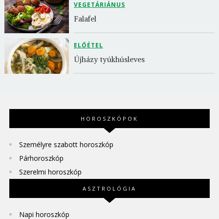
VEGETÁRIÁNUS
Falafel
ELŐÉTEL
Újházy tyúkhúsleves
HOROSZKÓPOK
Személyre szabott horoszkóp
Párhoroszkóp
Szerelmi horoszkóp
ASZTROLÓGIA
Napi horoszkóp