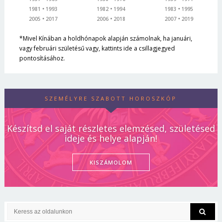
1981
1993
1982
1994
1983
1995
2005
2017
2006
2018
2007
2019
*Mivel Kínában a holdhónapok alapján számolnak, ha januári,
vagy februári születésű vagy, kattints ide a csillagjegyed
pontosításához.
SZEMÉLYRE SZABOTT HOROSZKÓP
Készítsd el saját részletes elemzésed, születésed
ideje és helye alapján!
KISZÁMOLOM