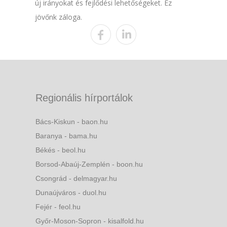
új irányokat és fejlődési lehetőségeket. Ez
jövőnk záloga.
Regionális hírportálok
Bács-Kiskun - baon.hu
Baranya - bama.hu
Békés - beol.hu
Borsod-Abaúj-Zemplén - boon.hu
Csongrád - delmagyar.hu
Dunaújváros - duol.hu
Fejér - feol.hu
Győr-Moson-Sopron - kisalfold.hu