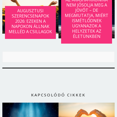
Jelszó
NEM JÓSOLJA MEG A
JÖVŐT – DE
AUGUSZTUSI
MEGMUTATJA, MIÉRT
SZERENCSENAPOK
ISMÉTLŐDNEK
2026: EZEKEN A
UGYANAZOK A
NAPOKON ÁLLNAK
Mégse
Bejelentkezés
HELYZETEK AZ
MELLÉD A CSILLAGOK
ÉLETÜNKBEN
KAPCSOLÓDÓ CIKKEK