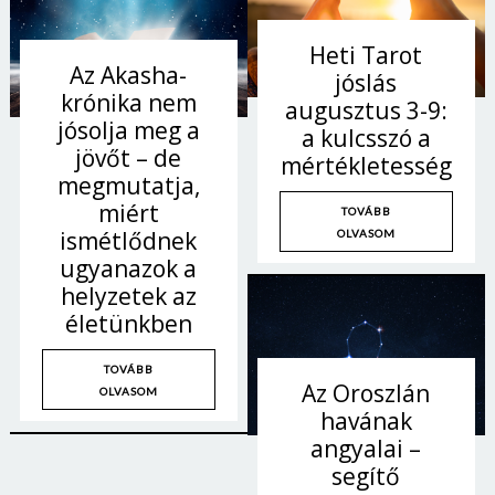
Heti Tarot
Az Akasha-
jóslás
krónika nem
augusztus 3-9:
jósolja meg a
a kulcsszó a
jövőt – de
mértékletesség
megmutatja,
miért
TOVÁBB
ismétlődnek
OLVASOM
ugyanazok a
helyzetek az
életünkben
TOVÁBB
Az Oroszlán
OLVASOM
havának
angyalai –
segítő