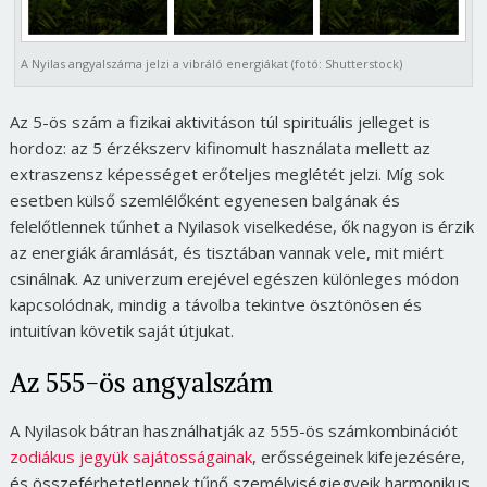
A Nyilas angyalszáma jelzi a vibráló energiákat (fotó: Shutterstock)
Az 5-ös szám a fizikai aktivitáson túl spirituális jelleget is
hordoz: az 5 érzékszerv kifinomult használata mellett az
extraszensz képességet erőteljes meglétét jelzi. Míg sok
esetben külső szemlélőként egyenesen balgának és
felelőtlennek tűnhet a Nyilasok viselkedése, ők nagyon is érzik
az energiák áramlását, és tisztában vannak vele, mit miért
csinálnak. Az univerzum erejével egészen különleges módon
kapcsolódnak, mindig a távolba tekintve ösztönösen és
intuitívan követik saját útjukat.
Az 555-ös angyalszám
A Nyilasok bátran használhatják az 555-ös számkombinációt
zodiákus jegyük sajátosságainak
, erősségeinek kifejezésére,
és összeférhetetlennek tűnő személyiségjegyeik harmonikus