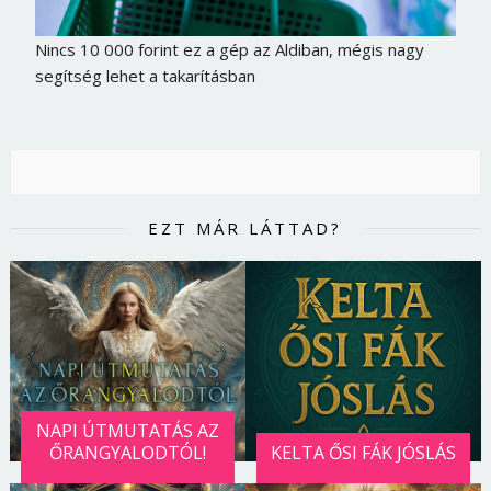
Nincs 10 000 forint ez a gép az Aldiban, mégis nagy
segítség lehet a takarításban
EZT MÁR LÁTTAD?
NAPI ÚTMUTATÁS AZ
ŐRANGYALODTÓL!
KELTA ŐSI FÁK JÓSLÁS