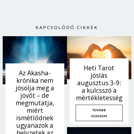
Jelszó
KAPCSOLÓDÓ CIKKEK
Mégse
Bejelentkezés
Heti Tarot
Az Akasha-
jóslás
krónika nem
augusztus 3-9:
jósolja meg a
a kulcsszó a
jövőt – de
mértékletesség
megmutatja,
miért
TOVÁBB
ismétlődnek
OLVASOM
ugyanazok a
helyzetek az