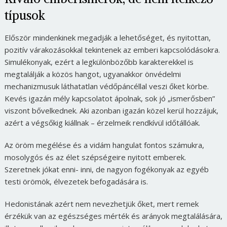
típusok
Először mindenkinek megadják a lehetőséget, és nyitottan,
pozitív várakozásokkal tekintenek az emberi kapcsolódásokra.
Simulékonyak, ezért a legkülönbözőbb karakterekkel is
megtalálják a közös hangot, ugyanakkor önvédelmi
mechanizmusuk láthatatlan védőpáncéllal veszi őket körbe.
Kevés igazán mély kapcsolatot ápolnak, sok jó „ismerősben”
viszont bővelkednek. Aki azonban igazán közel kerül hozzájuk,
azért a végsőkig kiállnak – érzelmeik rendkívül időtállóak.
Az öröm megélése és a vidám hangulat fontos számukra,
mosolygós és az élet szépségeire nyitott emberek.
Szeretnek jókat enni- inni, de nagyon fogékonyak az egyéb
testi örömök, élvezetek befogadására is.
Hedonistának azért nem nevezhetjük őket, mert remek
érzékük van az egészséges mérték és arányok megtalálására,