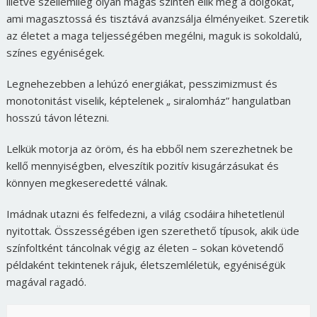
illetve szellemileg olyan magas szinten élik meg a dolgokat,
ami magasztossá és tisztává avanzsálja élményeiket. Szeretik
az életet a maga teljességében megélni, maguk is sokoldalú,
színes egyéniségek.
Legnehezebben a lehúzó energiákat, pesszimizmust és
monotonitást viselik, képtelenek „ siralomház” hangulatban
hosszú távon létezni.
Lelkük motorja az öröm, és ha ebből nem szerezhetnek be
kellő mennyiségben, elveszítik pozitív kisugárzásukat és
könnyen megkeseredetté válnak.
Imádnak utazni és felfedezni, a világ csodáira hihetetlenül
nyitottak. Összességében igen szerethető típusok, akik üde
színfoltként táncolnak végig az életen – sokan követendő
példaként tekintenek rájuk, életszemléletük, egyéniségük
magával ragadó.