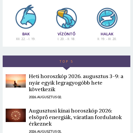
BAK
VÍZÖNTŐ
HALAK
XII. 22. - I. 19.
I. 20. - II. 18.
II. 19. - III. 20.
TOP 5
Heti horoszkóp 2026. augusztus 3-9: a
nyár egyik legragyogóbb hete
következik
2026. AUGUSZTUS 02.
Augusztusi kínai horoszkóp 2026:
elsöprő energiák, váratlan fordulatok
érkeznek
2026. AUGUSZTUS 01.