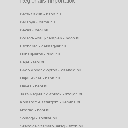
Regionális hírportálok
Bács-Kiskun - baon.hu
Baranya - bama.hu
Békés - beol.hu
Borsod-Abaúj-Zemplén - boon.hu
Csongrád - delmagyar.hu
Dunaújváros - duol.hu
Fejér - feol.hu
Győr-Moson-Sopron - kisalfold.hu
Hajdú-Bihar - haon.hu
Heves - heol.hu
Jász-Nagykun-Szolnok - szoljon.hu
Komárom-Esztergom - kemma.hu
Nógrád - nool.hu
Somogy - sonline.hu
Szabolcs-Szatmár-Bereg - szon.hu