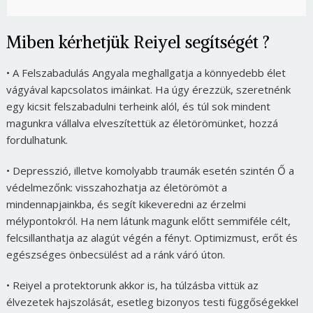
Miben kérhetjük Reiyel segítségét ?
• A Felszabadulás Angyala meghallgatja a könnyedebb élet
vágyával kapcsolatos imáinkat. Ha úgy érezzük, szeretnénk
egy kicsit felszabadulni terheink alól, és túl sok mindent
magunkra vállalva elveszítettük az életörömünket, hozzá
fordulhatunk.
• Depresszió, illetve komolyabb traumák esetén szintén Ő a
védelmezőnk: visszahozhatja az életörömöt a
mindennapjainkba, és segít kikeveredni az érzelmi
mélypontokról. Ha nem látunk magunk előtt semmiféle célt,
felcsillanthatja az alagút végén a fényt. Optimizmust, erőt és
egészséges önbecsülést ad a ránk váró úton.
• Reiyel a protektorunk akkor is, ha túlzásba vittük az
élvezetek hajszolását, esetleg bizonyos testi függőségekkel