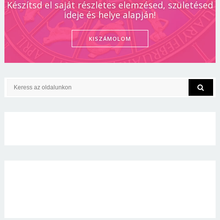
Készítsd el saját részletes elemzésed, születésed
ideje és helye alapján!
KISZÁMOLOM