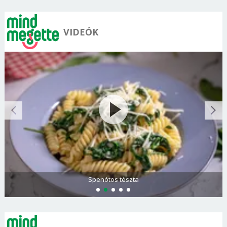
VIDEÓK
Olasz és görög paradicsomsaláta