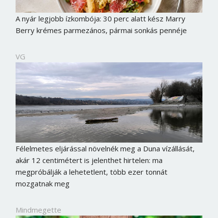
A nyár legjobb ízkombója: 30 perc alatt kész Marry
Berry krémes parmezános, pármai sonkás pennéje
VG
Félelmetes eljárással növelnék meg a Duna vízállását,
akár 12 centimétert is jelenthet hirtelen: ma
megpróbálják a lehetetlent, több ezer tonnát
mozgatnak meg
Mindmegette