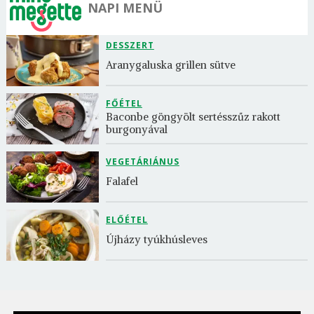
NAPI MENÜ
DESSZERT
Aranygaluska grillen sütve
FŐÉTEL
Baconbe göngyölt sertésszűz rakott 
burgonyával
VEGETÁRIÁNUS
Falafel
ELŐÉTEL
Újházy tyúkhúsleves