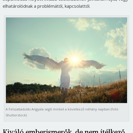
elhatárolódnak a problémától, kapcsolattól.
A Felszabadulás Angyala segít minket a következő néhány napban (fotó:
Shutterstock)
Kiváló emberismerők, de nem ítélkező