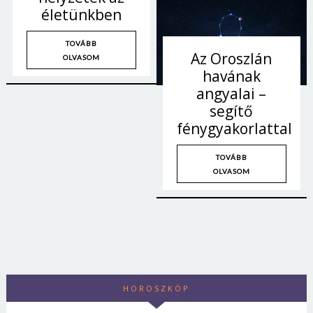
életünkben
TOVÁBB
Az Oroszlán
OLVASOM
havának
angyalai –
segítő
fénygyakorlattal
TOVÁBB
OLVASOM
HOROSZKÓP