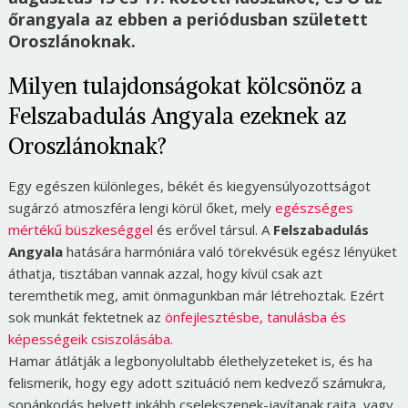
őrangyala az ebben a periódusban született
Oroszlánoknak.
Milyen tulajdonságokat kölcsönöz a
Felszabadulás Angyala ezeknek az
Oroszlánoknak?
Egy egészen különleges, békét és kiegyensúlyozottságot
sugárzó atmoszféra lengi körül őket, mely
egészséges
mértékű büszkeséggel
és erővel társul. A
Felszabadulás
Angyala
hatására harmóniára való törekvésük egész lényüket
áthatja, tisztában vannak azzal, hogy kívül csak azt
teremthetik meg, amit önmagunkban már létrehoztak. Ezért
sok munkát fektetnek az
önfejlesztésbe, tanulásba és
képességeik csiszolásába
.
Hamar átlátják a legbonyolultabb élethelyzeteket is, és ha
felismerik, hogy egy adott szituáció nem kedvező számukra,
sopánkodás helyett inkább cselekszenek-javítanak rajta, vagy