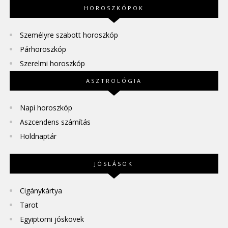
HOROSZKÓPOK
Személyre szabott horoszkóp
Párhoroszkóp
Szerelmi horoszkóp
ASZTROLÓGIA
Napi horoszkóp
Aszcendens számítás
Holdnaptár
JÓSLÁSOK
Cigánykártya
Tarot
Egyiptomi jóskövek