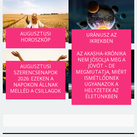
AUGUSZTUSI
URÁNUSZ AZ
HOROSZKÓP
IKREKBEN
AZ AKASHA-KRÓNIKA
NEM JÓSOLJA MEG A
JÖVŐT – DE
AUGUSZTUSI
MEGMUTATJA, MIÉRT
SZERENCSENAPOK
ISMÉTLŐDNEK
2026: EZEKEN A
UGYANAZOK A
NAPOKON ÁLLNAK
HELYZETEK AZ
MELLÉD A CSILLAGOK
ÉLETÜNKBEN
Borsonline bejelentkezés
E-mail cím vagy felhasználónév