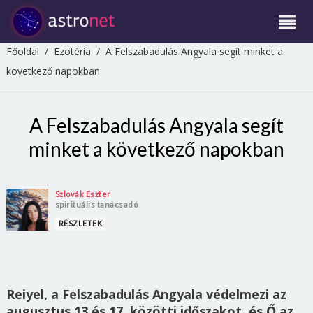
Főoldal
/
Ezotéria
/
A Felszabadulás Angyala segít minket a
következő napokban
A Felszabadulás Angyala segít
minket a következő napokban
Szlovák Eszter
spirituális tanácsadó
RÉSZLETEK
Reiyel, a Felszabadulás Angyala védelmezi az
augusztus 13 és 17. közötti időszakot, és Ő az