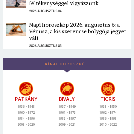
féltékenységgel vigyázzunk!
2026. AUGUSZTUS 04.
Napi horoszkóp 2026. augusztus 6: a
Vénusz, a kis szerencse bolygója jegyet
vált
2026. AUGUSZTUS 05.
KÍNAI HOROSZKÓP
PATKÁNY
BIVALY
TIGRIS
1936
1948
1937
1949
1938
1950
1960
1972
1961
1973
1962
1974
1984
1996
1985
1997
1986
1998
2008
2020
2009
2021
2010
2022