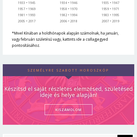
1933
1945
1934
1946
1935
1947
1957
1969
1958
1970
1959
1971
1981
1993
1982
1994
1983
1995
2005
2017
2006
2018
2007
2019
*Mivel Kínában a holdhónapok alapján számolnak, ha januári,
vagy februári születésű vagy, kattints ide a csillagjegyed
pontosításához.
SZEMÉLYRE SZABOTT HOROSZKÓP
Készítsd el saját részletes elemzésed, születésed
ideje és helye alapján!
KISZÁMOLOM