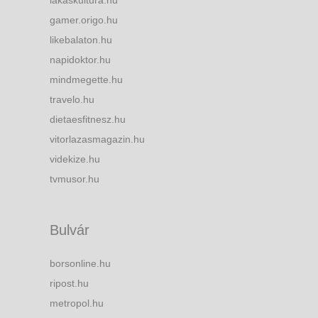
gamer.origo.hu
likebalaton.hu
napidoktor.hu
mindmegette.hu
travelo.hu
dietaesfitnesz.hu
vitorlazasmagazin.hu
videkize.hu
tvmusor.hu
Bulvár
borsonline.hu
ripost.hu
metropol.hu