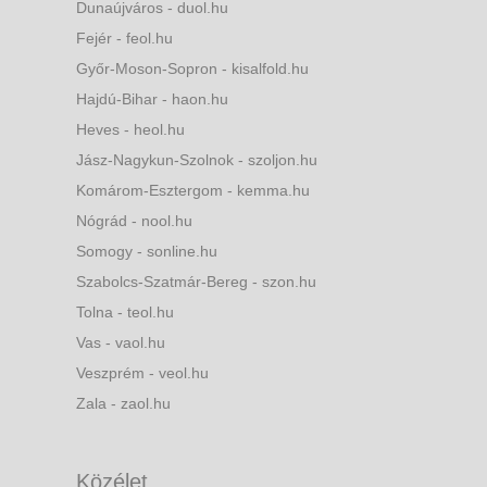
Dunaújváros - duol.hu
Fejér - feol.hu
Győr-Moson-Sopron - kisalfold.hu
Hajdú-Bihar - haon.hu
Heves - heol.hu
Jász-Nagykun-Szolnok - szoljon.hu
Komárom-Esztergom - kemma.hu
Nógrád - nool.hu
Somogy - sonline.hu
Szabolcs-Szatmár-Bereg - szon.hu
Tolna - teol.hu
Vas - vaol.hu
Veszprém - veol.hu
Zala - zaol.hu
Közélet