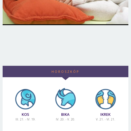
HOROSZKÓP
KOS
BIKA
IKREK
III. 21. - IV. 19.
IV. 20. - V. 20.
V. 21. - VI. 21.