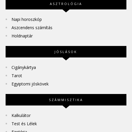
ASZTROLÓGIA
Napi horoszkóp
Aszcendens számítás
Holdnaptár
JÓSLÁSOK
Cigánykártya
Tarot
Egyiptomi jóskövek
SZÁMMISZTIKA
Kalkulátor
Test és Lélek
Ezotéria