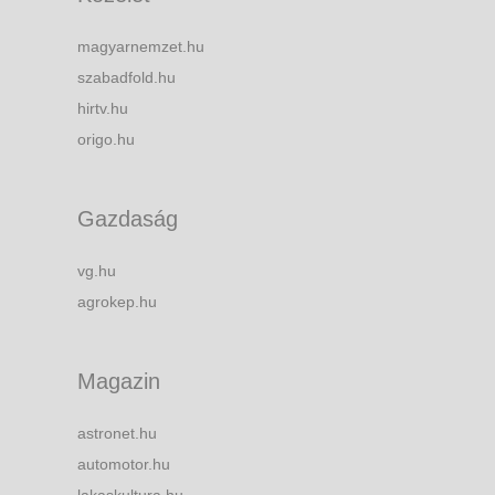
magyarnemzet.hu
szabadfold.hu
hirtv.hu
origo.hu
Gazdaság
vg.hu
agrokep.hu
Magazin
astronet.hu
automotor.hu
lakaskultura.hu