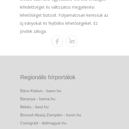
lefedettséget és változatos megjelenési
lehetőséget biztosít. Folyamatosan keressük az
új irányokat és fejlődési lehetőségeket. Ez
jövőnk záloga.
Regionális hírportálok
Bács-Kiskun - baon.hu
Baranya - bama.hu
Békés - beol.hu
Borsod-Abaúj-Zemplén - boon.hu
Csongrád - delmagyar.hu