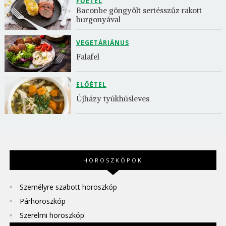
FŐÉTEL
Baconbe göngyölt sertésszűz rakott 
burgonyával
VEGETÁRIÁNUS
Falafel
ELŐÉTEL
Újházy tyúkhúsleves
HOROSZKÓPOK
Személyre szabott horoszkóp
Párhoroszkóp
Szerelmi horoszkóp