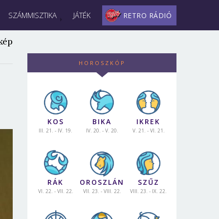
SZÁMMISZTIKA
JÁTÉK
RETRO RÁDIÓ
kép
HOROSZKÓP
KOS
BIKA
IKREK
III. 21. - IV. 19.
IV. 20. - V. 20.
V. 21. - VI. 21.
RÁK
OROSZLÁN
SZŰZ
VI. 22. - VII. 22.
VII. 23. - VIII. 22.
VIII. 23. - IX. 22.