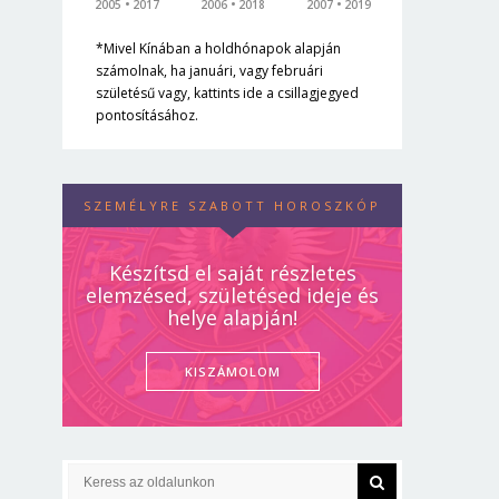
2005
2017
2006
2018
2007
2019
*Mivel Kínában a holdhónapok alapján
számolnak, ha januári, vagy februári
születésű vagy, kattints ide a csillagjegyed
pontosításához.
SZEMÉLYRE SZABOTT HOROSZKÓP
Készítsd el saját részletes
elemzésed, születésed ideje és
helye alapján!
KISZÁMOLOM