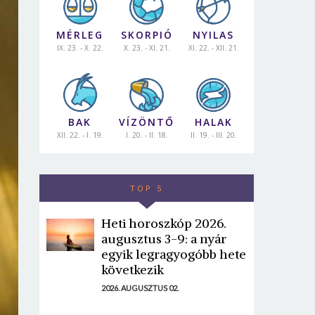
MÉRLEG
SKORPIÓ
NYILAS
IX. 23. - X. 22.
X. 23. - XI. 21.
XI. 22. - XII. 21.
BAK
VÍZÖNTŐ
HALAK
XII. 22. - I. 19.
I. 20. - II. 18.
II. 19. - III. 20.
TOP 5
Heti horoszkóp 2026.
augusztus 3-9: a nyár
egyik legragyogóbb hete
következik
2026. AUGUSZTUS 02.