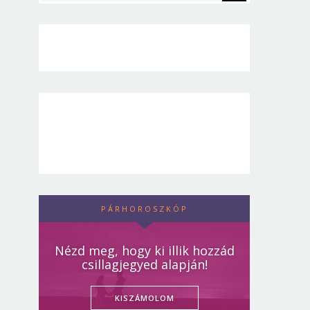
PÁRHOROSZKÓP
Nézd meg, hogy ki illik hozzád
csillagjegyed alapján!
KISZÁMOLOM