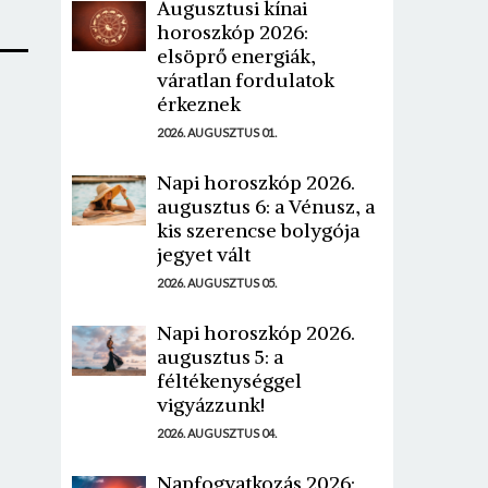
Augusztusi kínai
horoszkóp 2026:
elsöprő energiák,
váratlan fordulatok
érkeznek
2026. AUGUSZTUS 01.
Napi horoszkóp 2026.
augusztus 6: a Vénusz, a
kis szerencse bolygója
jegyet vált
2026. AUGUSZTUS 05.
Napi horoszkóp 2026.
augusztus 5: a
féltékenységgel
vigyázzunk!
2026. AUGUSZTUS 04.
Napfogyatkozás 2026: