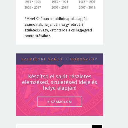
1981
1993
1982
1994
1983
1995
2005
2017
2006
2018
2007
2019
*Mivel Kínában a holdhónapok alapján
számolnak, ha januári, vagy februári
születésű vagy, kattints ide a csillagjegyed
pontosításához.
SZEMÉLYRE SZABOTT HOROSZKÓP
Készítsd el saját részletes
elemzésed, születésed ideje és
helye alapján!
KISZÁMOLOM