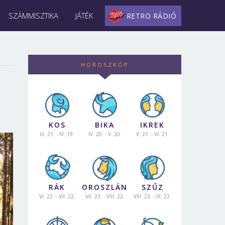
SZÁMMISZTIKA
JÁTÉK
RETRO RÁDIÓ
HOROSZKÓP
KOS
BIKA
IKREK
III. 21. - IV. 19.
IV. 20. - V. 20.
V. 21. - VI. 21.
RÁK
OROSZLÁN
SZŰZ
VI. 22. - VII. 22.
VII. 23. - VIII. 22.
VIII. 23. - IX. 22.