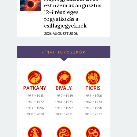
ezt üzeni az augusztus
12-i részleges
fogyatkozás a
csillagjegyeknek
2026. AUGUSZTUS 06.
KÍNAI HOROSZKÓP
PATKÁNY
BIVALY
TIGRIS
1936
1948
1937
1949
1938
1950
1960
1972
1961
1973
1962
1974
1984
1996
1985
1997
1986
1998
2008
2020
2009
2021
2010
2022