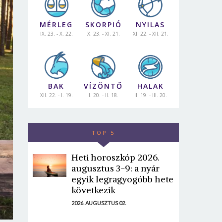
MÉRLEG
SKORPIÓ
NYILAS
IX. 23. - X. 22.
X. 23. - XI. 21.
XI. 22. - XII. 21.
BAK
VÍZÖNTŐ
HALAK
XII. 22. - I. 19.
I. 20. - II. 18.
II. 19. - III. 20.
TOP 5
Heti horoszkóp 2026.
augusztus 3-9: a nyár
egyik legragyogóbb hete
következik
2026. AUGUSZTUS 02.