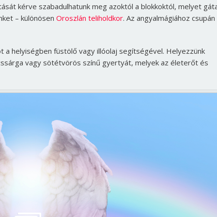
ását kérve szabadulhatunk meg azoktól a blokkoktól, melyet gát
ünket – különösen
Oroszlán teliholdkor
. Az angyalmágiához csupán
t a helyiségben füstölő vagy illóolaj segítségével. Helyezzünk
cssárga vagy sötétvörös színű gyertyát, melyek az életerőt és