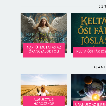
EZ
NAPI ÚTMUTATÁS AZ
ŐRANGYALODTÓL!
KELTA ŐSI FÁK JÓ
AJÁN
AUGUSZTUSI
HOROSZKÓP
URÁNUSZ AZ IKRE