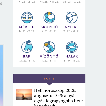
VI. 22. - VII. 22.
VII. 23. - VIII. 22.
VIII. 23. - IX. 22.
at
MÉRLEG
SKORPIÓ
NYILAS
IX. 23. - X. 22.
X. 23. - XI. 21.
XI. 22. - XII. 21.
BAK
VÍZÖNTŐ
HALAK
XII. 22. - I. 19.
I. 20. - II. 18.
II. 19. - III. 20.
TOP 5
Heti horoszkóp 2026.
augusztus 3-9: a nyár
egyik legragyogóbb hete
következik