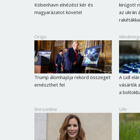
Köbenhavn elnézést kér és
kirúgott 
magyarázatot követel
az ukrán á
rakétákk
Origo
Mindmeg
Trump álomhajója rekord összeget
A Lidl elá
emészthet fel
vásárlók 
a boltokb
Borsonline
Life