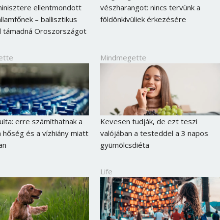
minisztere ellentmondott
vészharangot: nincs tervünk a
Jelszó
llamfőnek – ballisztikus
földönkívüliek érkezésére
al támadná Oroszországot
Mégse
Bejelentkezés
ette
Mindmegette
rulta: erre számíthatnak a
Kevesen tudják, de ezt teszi
a hőség és a vízhiány miatt
valójában a testeddel a 3 napos
an
gyümölcsdiéta
Life