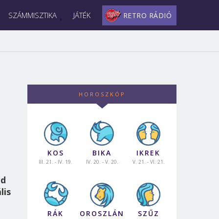
SZÁMMISZTIKA
JÁTÉK
RETRO RÁDIÓ
HOROSZKÓP
KOS
BIKA
IKREK
III. 21. - IV. 19.
IV. 20. - V. 20.
V. 21. - VI. 21.
ld
lis
RÁK
OROSZLÁN
SZŰZ