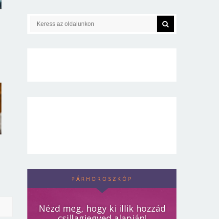
PÁRHOROSZKÓP
Nézd meg, hogy ki illik hozzád
csillagjegyed alapján!