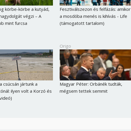
og körbe-körbe a kutyád,
Fesztiválszezon és felfázás: amikor
 nagydolgát végzi – A
a mosdóba menés is kihívás - Life
bb mint furcsa
(támogatott tartalom)
Origo
a csúcsán jártunk a
Magyar Péter: Orbánék tudták,
ónál: ilyen volt a Korzó és
mégsem tettek semmit
(videó)