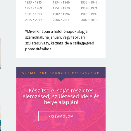
1933
1945
1934
1946
1935
1947
1957
1969
1958
1970
1959
1971
1981
1993
1982
1994
1983
1995
2005
2017
2006
2018
2007
2019
*Mivel Kínában a holdhónapok alapján
számolnak, ha januári, vagy februári
születésű vagy, kattints ide a csillagjegyed
pontosításához.
SZEMÉLYRE SZABOTT HOROSZKÓP
Készítsd el saját részletes
elemzésed, születésed ideje és
helye alapján!
KISZÁMOLOM