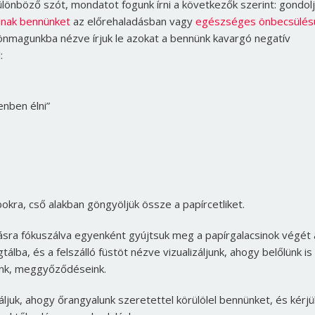
ülönböző szót, mondatot fogunk írni a következők szerint: gondol
lnak bennünket
az előrehaladásban vagy
egészséges önbecsülés
önmagunkba nézve írjuk le azokat a bennünk kavargó negatív
:
enben élni”
abokra, cső alakban göngyöljük össze a papírcetliket.
ásra fókuszálva egyenként gyújtsuk meg a papírgalacsinok végét 
lba, és a felszálló füstöt nézve vizualizáljunk, ahogy belőlünk is 
ink, meggyőződéseink.
ljuk, ahogy őrangyalunk szeretettel körülölel bennünket, és kérjü