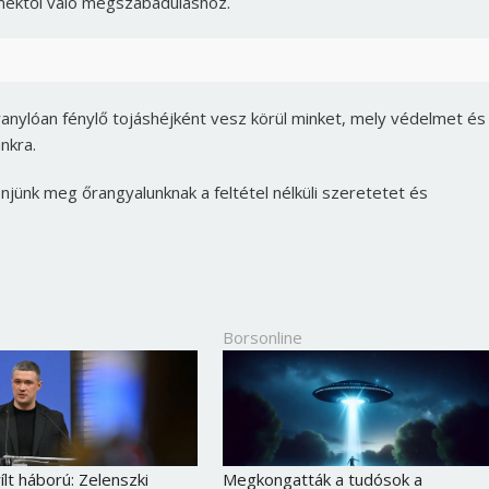
mektől való megszabaduláshoz.
aranylóan fénylő tojáshéjként vesz körül minket, mely védelmet és
nkra.
önjünk meg őrangyalunknak a feltétel nélküli szeretetet és
Borsonline
Borsonline bejelentkezés
E-mail cím vagy felhasználónév
ílt háború: Zelenszki
Megkongatták a tudósok a