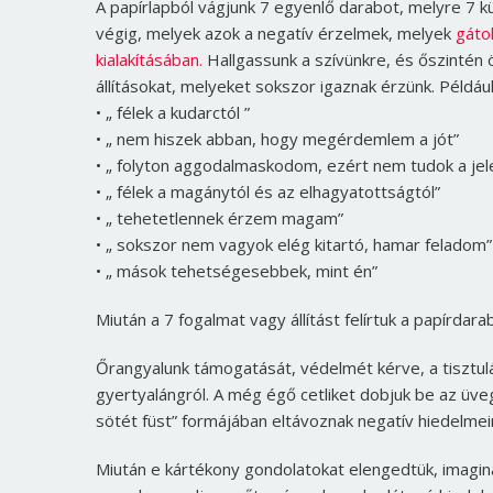
A papírlapból vágjunk 7 egyenlő darabot, melyre 7 k
végig, melyek azok a negatív érzelmek, melyek
gáto
kialakításában.
Hallgassunk a szívünkre, és őszintén 
állításokat, melyeket sokszor igaznak érzünk. Például
• „ félek a kudarctól ”
• „ nem hiszek abban, hogy megérdemlem a jót”
• „ folyton aggodalmaskodom, ezért nem tudok a jel
• „ félek a magánytól és az elhagyatottságtól”
• „ tehetetlennek érzem magam”
• „ sokszor nem vagyok elég kitartó, hamar feladom”
• „ mások tehetségesebbek, mint én”
Miután a 7 fogalmat vagy állítást felírtuk a papírdar
Őrangyalunk támogatását, védelmét kérve, a tisztul
gyertyalángról. A még égő cetliket dobjuk be az üvegtá
sötét füst” formájában eltávoznak negatív hiedelme
Miután e kártékony gondolatokat elengedtük, imaginá