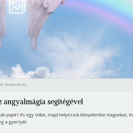
tó: Shutterstock)
az angyalmágia segítégével
ab papírt és egy tollat, majd helyezzük kényelembe magunkat, é
eg a gyertyát.