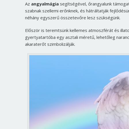
Az
angyalmágia
segítségével, őrangyalunk támogat
szabnak szellemi erőnknek, és hátráltatják fejlődés
néhány egyszerű összetevőre lesz szükségünk.
Először is teremtsünk kellemes atmoszférát és illato
gyertyatartóba egy asztali méretű, lehetőleg naran
akaraterőt szimbolizálják.