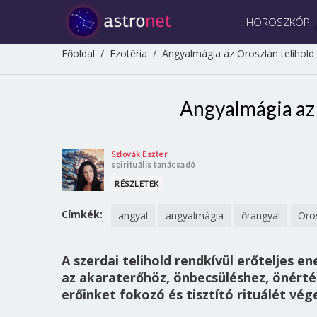
HOROSZKÓP
Főoldal
/
Ezotéria
/
Angyalmágia az Oroszlán telihold 
Angyalmágia az 
Szlovák Eszter
spirituális tanácsadó
RÉSZLETEK
Címkék:
angyal
angyalmágia
őrangyal
Oros
A szerdai telihold rendkívül erőteljes e
az akaraterőhöz, önbecsüléshez, önérté
erőinket fokozó és tisztító rituálét vé