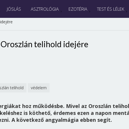
JÓSLÁS
ASZTROLÓGIA
EZOTÉRIA
TEST ÉS LÉLEK
idejére
Oroszlán telihold idejére
zlán telihold
védelem
nergiákat hoz működésbe. Mivel az Oroszlán teliho
keléshez is köthető, érdemes ezen a napon mentá
gezni. A következő angyalmágia ebben segít.