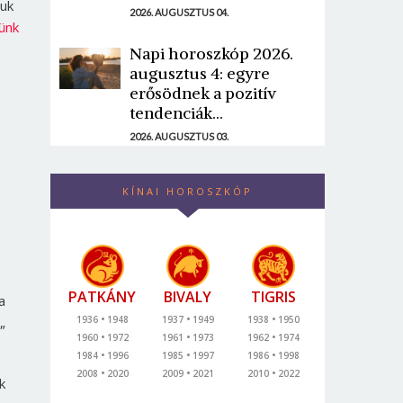
juk
2026. AUGUSZTUS 04.
ünk
Napi horoszkóp 2026.
augusztus 4: egyre
erősödnek a pozitív
tendenciák...
2026. AUGUSZTUS 03.
KÍNAI HOROSZKÓP
PATKÁNY
BIVALY
TIGRIS
a
„
1936
1948
1937
1949
1938
1950
1960
1972
1961
1973
1962
1974
1984
1996
1985
1997
1986
1998
2008
2020
2009
2021
2010
2022
k