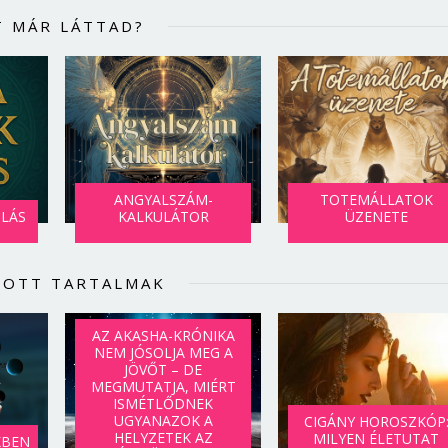
T MÁR LÁTTAD?
ANGYALSZÁM-
TOTEMÁLLATOK
SLÁS
KALKULÁTOR
ÜZENETE
LOTT TARTALMAK
AZ AKASHA-KRÓNIKA
NEM JÓSOLJA MEG A
JÖVŐT – DE
MEGMUTATJA, MIÉRT
ISMÉTLŐDNEK
UGYANAZOK A
CIGÁNY HOROSZKÓP
HELYZETEK AZ
MILYEN ÉLETUTAT
KBEN