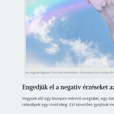
Az angylamágiával Oroszlán teliholdkor fokozhatod az erődet (fo
Engedjük el a negatív érzéseket 
Vegyünk elő egy közepes méretű üvegtálat, egy dar
relaxáljunk egy rövid ideig. Ezt követően gyújtsuk m