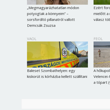
„Megmagyarázhatatlan módon
Ezért for
potyogtak a könnyeim” –
mielőtt a
sorsfordító pillanatról vallott
válasz tö
Demcsák Zsuzsa
VAOL
FEOL
Baleset Szombathelyen: egy
A hőkupol
kiskorút is kórházba kellett szállítani
Velencei-t
a tópart 