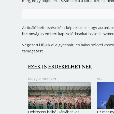
meg, hogy adjon erőt számunkra a korlátozó hiedel
A rituálé befejezéseként képzeljük el, hogy auránk 
biztonságos emberi kapcsolódásokat biztosít számu
Végezetül fújjuk el a gyertyát, és hálás szívvel kösz
támogatást.
EZEK IS ÉRDEKELHETNEK
Magyar Nemzet
VG
Debreceni balhé Dániában: az FC
Ez már ny