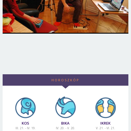
HOROSZKÓP
KOS
BIKA
IKREK
III. 21. - IV. 19.
IV. 20. - V. 20.
V. 21. - VI. 21.