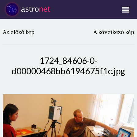
Az előző kép
A következő kép
1724_84606-0-
d00000468bb6194675f1c.jpg