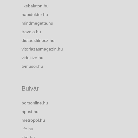
likebalaton.hu
napidoktor.hu
mindmegette.hu
travelo.hu
dietaesfitnesz.hu
vitorlazasmagazin.hu
videkize.hu
tvmusor.hu
Bulvár
borsonline.hu
ripost.hu
metropol.hu
life.hu
she.hu