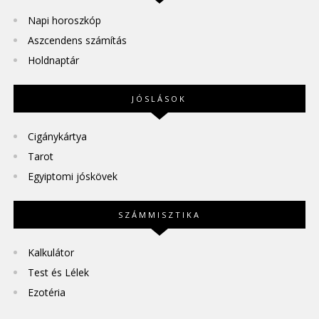
Napi horoszkóp
Aszcendens számítás
Holdnaptár
JÓSLÁSOK
Cigánykártya
Tarot
Egyiptomi jóskövek
SZÁMMISZTIKA
Kalkulátor
Test és Lélek
Ezotéria