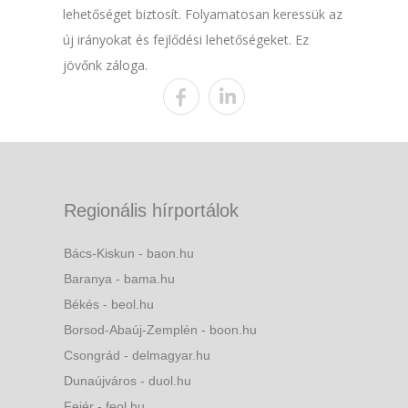
lehetőséget biztosít. Folyamatosan keressük az
új irányokat és fejlődési lehetőségeket. Ez
jövőnk záloga.
Regionális hírportálok
Bács-Kiskun - baon.hu
Baranya - bama.hu
Békés - beol.hu
Borsod-Abaúj-Zemplén - boon.hu
Csongrád - delmagyar.hu
Dunaújváros - duol.hu
Fejér - feol.hu