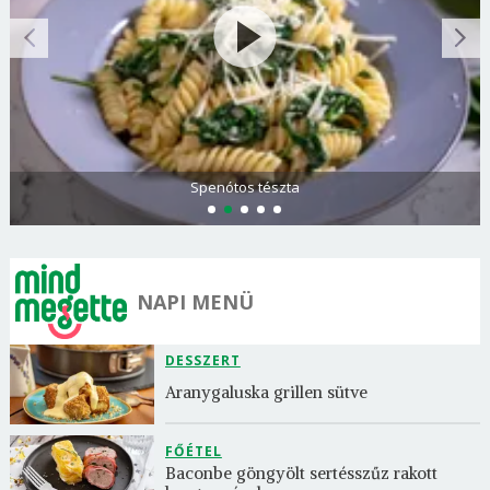
Spenótos tészta
NAPI MENÜ
DESSZERT
Aranygaluska grillen sütve
FŐÉTEL
Baconbe göngyölt sertésszűz rakott 