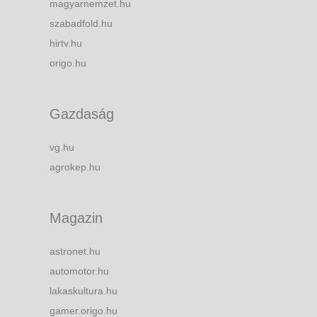
magyarnemzet.hu
szabadfold.hu
hirtv.hu
origo.hu
Gazdaság
vg.hu
agrokep.hu
Magazin
astronet.hu
automotor.hu
lakaskultura.hu
gamer.origo.hu