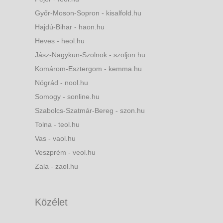
Győr-Moson-Sopron - kisalfold.hu
Hajdú-Bihar - haon.hu
Heves - heol.hu
Jász-Nagykun-Szolnok - szoljon.hu
Komárom-Esztergom - kemma.hu
Nógrád - nool.hu
Somogy - sonline.hu
Szabolcs-Szatmár-Bereg - szon.hu
Tolna - teol.hu
Vas - vaol.hu
Veszprém - veol.hu
Zala - zaol.hu
Közélet