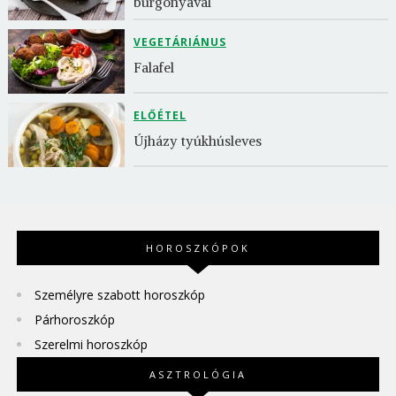
burgonyával
VEGETÁRIÁNUS
Falafel
ELŐÉTEL
Újházy tyúkhúsleves
HOROSZKÓPOK
Személyre szabott horoszkóp
Párhoroszkóp
Szerelmi horoszkóp
ASZTROLÓGIA