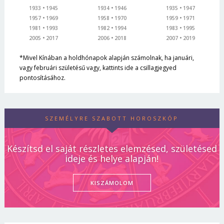
1933
1945
1934
1946
1935
1947
1957
1969
1958
1970
1959
1971
1981
1993
1982
1994
1983
1995
2005
2017
2006
2018
2007
2019
*Mivel Kínában a holdhónapok alapján számolnak, ha januári,
vagy februári születésű vagy, kattints ide a csillagjegyed
pontosításához.
SZEMÉLYRE SZABOTT HOROSZKÓP
Készítsd el saját részletes elemzésed, születésed
ideje és helye alapján!
KISZÁMOLOM