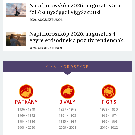
Napi horoszkóp 2026. augusztus 5: a
féltékenységgel vigyázzunk!
2026. AUGUSZTUS 04.
Napi horoszkóp 2026. augusztus 4:
egyre erősödnek a pozitív tendenciák...
2026. AUGUSZTUS 03.
KÍNAI HOROSZKÓP
PATKÁNY
BIVALY
TIGRIS
1936
1948
1937
1949
1938
1950
1960
1972
1961
1973
1962
1974
1984
1996
1985
1997
1986
1998
2008
2020
2009
2021
2010
2022