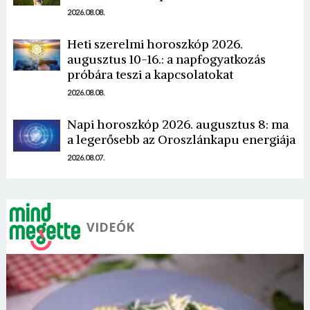
2026.08.08.
Heti szerelmi horoszkóp 2026.
augusztus 10-16.: a napfogyatkozás
próbára teszi a kapcsolatokat
Borsonline bejelentkezés
2026.08.08.
E-mail cím vagy felhasználónév
Napi horoszkóp 2026. augusztus 8: ma
a legerősebb az Oroszlánkapu energiája
2026.08.07.
Jelszó
VIDEÓK
Mégse
Bejelentkezés