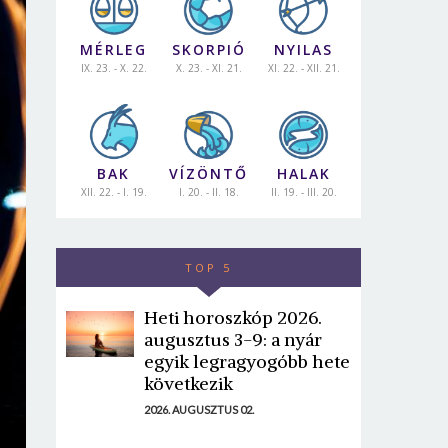
MÉRLEG
SKORPIÓ
NYILAS
IX. 23. - X. 22.
X. 23. - XI. 21.
XI. 22. - XII. 21.
BAK
VÍZÖNTŐ
HALAK
XII. 22. - I. 19.
I. 20. - II. 18.
II. 19. - III. 20.
TOP 5
Heti horoszkóp 2026.
augusztus 3-9: a nyár
egyik legragyogóbb hete
következik
2026. AUGUSZTUS 02.