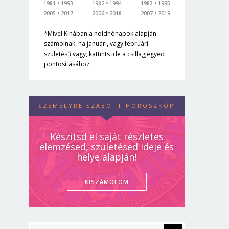
1981
1993
1982
1994
1983
1995
2005
2017
2006
2018
2007
2019
*Mivel Kínában a holdhónapok alapján
számolnak, ha januári, vagy februári
születésű vagy, kattints ide a csillagjegyed
pontosításához.
SZEMÉLYRE SZABOTT HOROSZKÓP
Készítsd el saját részletes
elemzésed, születésed ideje és
helye alapján!
KISZÁMOLOM