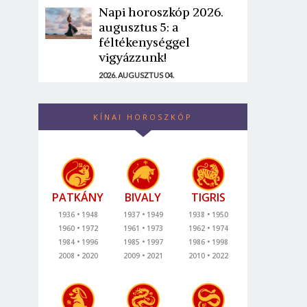
Napi horoszkóp 2026.
augusztus 5: a
féltékenységgel
vigyázzunk!
2026. AUGUSZTUS 04.
KÍNAI HOROSZKÓP
PATKÁNY
BIVALY
TIGRIS
1936
1948
1937
1949
1938
1950
1960
1972
1961
1973
1962
1974
1984
1996
1985
1997
1986
1998
2008
2020
2009
2021
2010
2022