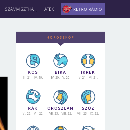
SZÁMMISZTIKA
JÁTÉK
RETRO RÁDIÓ
HOROSZKÓP
KOS
BIKA
IKREK
III. 21. - IV. 19.
IV. 20. - V. 20.
V. 21. - VI. 21.
RÁK
OROSZLÁN
SZŰZ
VI. 22. - VII. 22.
VII. 23. - VIII. 22.
VIII. 23. - IX. 22.