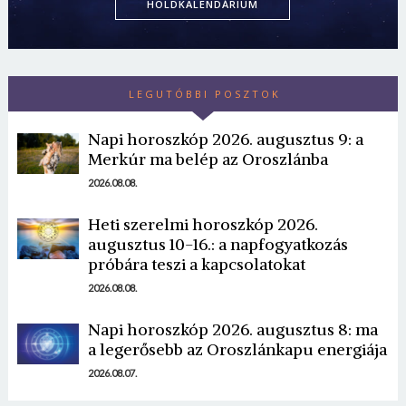
HOLDKALENDÁRIUM
LEGUTÓBBI POSZTOK
Napi horoszkóp 2026. augusztus 9: a
Merkúr ma belép az Oroszlánba
Borsonline bejelentkezés
2026.08.08.
Heti szerelmi horoszkóp 2026.
E-mail cím vagy felhasználónév
augusztus 10-16.: a napfogyatkozás
próbára teszi a kapcsolatokat
2026.08.08.
Jelszó
Napi horoszkóp 2026. augusztus 8: ma
a legerősebb az Oroszlánkapu energiája
2026.08.07.
Mégse
Bejelentkezés