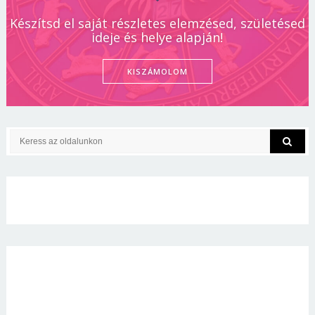
Készítsd el saját részletes elemzésed, születésed
ideje és helye alapján!
KISZÁMOLOM