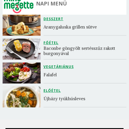
NAPI MENÜ
DESSZERT
Aranygaluska grillen sütve
FŐÉTEL
Baconbe göngyölt sertésszűz rakott 
burgonyával
VEGETÁRIÁNUS
Falafel
ELŐÉTEL
Újházy tyúkhúsleves