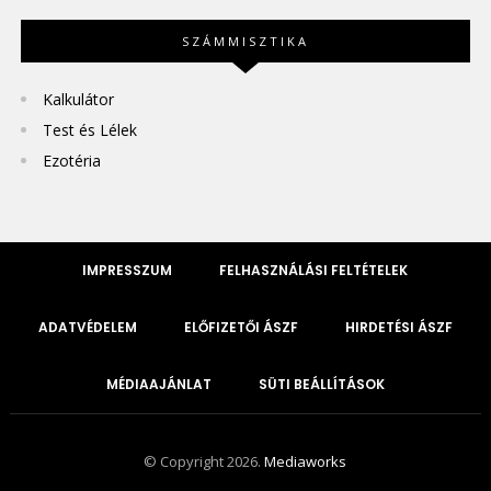
SZÁMMISZTIKA
Kalkulátor
Test és Lélek
Ezotéria
IMPRESSZUM
FELHASZNÁLÁSI FELTÉTELEK
ADATVÉDELEM
ELŐFIZETŐI ÁSZF
HIRDETÉSI ÁSZF
MÉDIAAJÁNLAT
SÜTI BEÁLLÍTÁSOK
© Copyright 2026.
Mediaworks