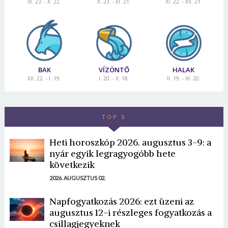
IX. 23. - X. 22.
X. 23. - XI. 21.
XI. 22. - XII. 21.
BAK
VÍZÖNTŐ
HALAK
XII. 22. - I. 19.
I. 20. - II. 18.
II. 19. - III. 20.
TOP 5
Heti horoszkóp 2026. augusztus 3-9: a
nyár egyik legragyogóbb hete
következik
2026. AUGUSZTUS 02.
Napfogyatkozás 2026: ezt üzeni az
augusztus 12-i részleges fogyatkozás a
csillagjegyeknek