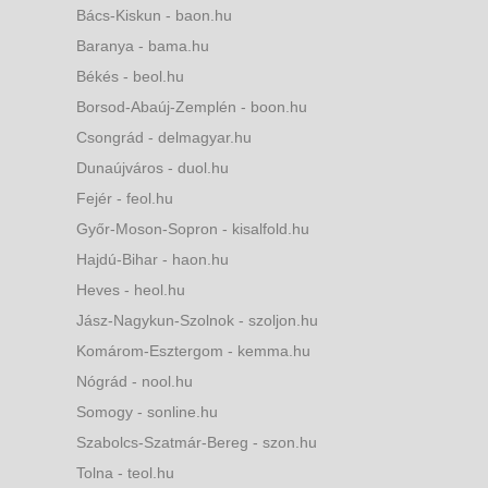
Bács-Kiskun - baon.hu
Baranya - bama.hu
Békés - beol.hu
Borsod-Abaúj-Zemplén - boon.hu
Csongrád - delmagyar.hu
Dunaújváros - duol.hu
Fejér - feol.hu
Győr-Moson-Sopron - kisalfold.hu
Hajdú-Bihar - haon.hu
Heves - heol.hu
Jász-Nagykun-Szolnok - szoljon.hu
Komárom-Esztergom - kemma.hu
Nógrád - nool.hu
Somogy - sonline.hu
Szabolcs-Szatmár-Bereg - szon.hu
Tolna - teol.hu