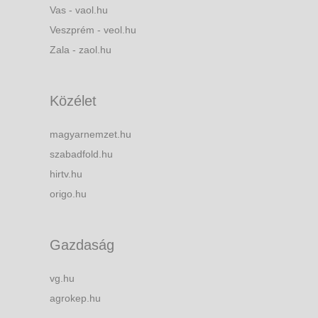
Vas - vaol.hu
Veszprém - veol.hu
Zala - zaol.hu
Közélet
magyarnemzet.hu
szabadfold.hu
hirtv.hu
origo.hu
Gazdaság
vg.hu
agrokep.hu