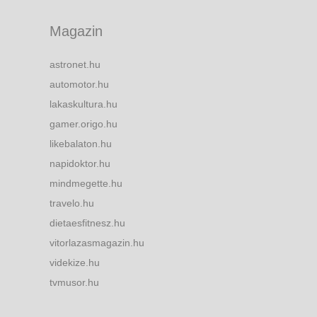
Magazin
astronet.hu
automotor.hu
lakaskultura.hu
gamer.origo.hu
likebalaton.hu
napidoktor.hu
mindmegette.hu
travelo.hu
dietaesfitnesz.hu
vitorlazasmagazin.hu
videkize.hu
tvmusor.hu