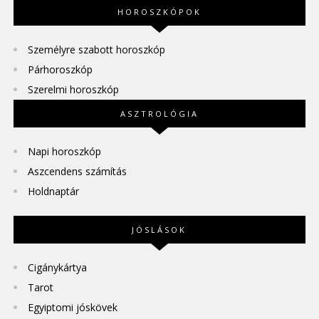
HOROSZKÓPOK
Személyre szabott horoszkóp
Párhoroszkóp
Szerelmi horoszkóp
ASZTROLÓGIA
Napi horoszkóp
Aszcendens számítás
Holdnaptár
JÓSLÁSOK
Cigánykártya
Tarot
Egyiptomi jóskövek