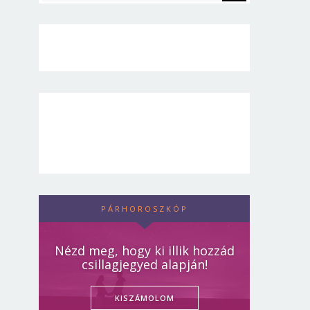
PÁRHOROSZKÓP
Nézd meg, hogy ki illik hozzád
csillagjegyed alapján!
KISZÁMOLOM