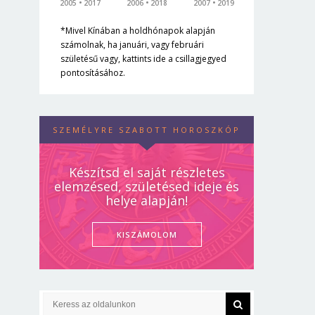
2005
2017
2006
2018
2007
2019
*Mivel Kínában a holdhónapok alapján
számolnak, ha januári, vagy februári
születésű vagy, kattints ide a csillagjegyed
pontosításához.
SZEMÉLYRE SZABOTT HOROSZKÓP
Készítsd el saját részletes
elemzésed, születésed ideje és
helye alapján!
KISZÁMOLOM