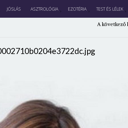
JÓSLÁS
ASZTROLÓGIA
EZOTÉRIA
TEST ÉS LÉLEK
A következő 
0002710b0204e3722dc.jpg