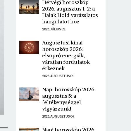
Hétvégi horoszkóp
2026. augusztus 1-2: a
Halak Hold varázslatos
hangulatot hoz
2026. JÚLIUS 31.
Augusztusi kínai
horoszkóp 2026:
elsöprő energiák,
váratlan fordulatok
érkeznek
2026. AUGUSZTUS 01.
Napi horoszkóp 2026.
augusztus 5: a
féltékenységgel
vigyázzunk!
2026. AUGUSZTUS 04.
Napi horoszkóp 2026.