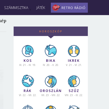
SZÁMMISZTIKA
JÁTÉK
RETRO RÁDIÓ
kép
HOROSZKÓP
KOS
BIKA
IKREK
III. 21. - IV. 19.
IV. 20. - V. 20.
V. 21. - VI. 21.
RÁK
OROSZLÁN
SZŰZ
VI. 22. - VII. 22.
VII. 23. - VIII. 22.
VIII. 23. - IX. 22.