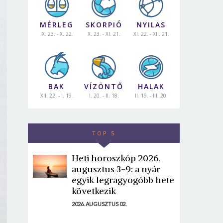
MÉRLEG
SKORPIÓ
NYILAS
IX. 23. - X. 22.
X. 23. - XI. 21.
XI. 22. - XII. 21.
BAK
VÍZÖNTŐ
HALAK
XII. 22. - I. 19.
I. 20. - II. 18.
II. 19. - III. 20.
TOP 5
Heti horoszkóp 2026.
augusztus 3-9: a nyár
egyik legragyogóbb hete
következik
2026. AUGUSZTUS 02.