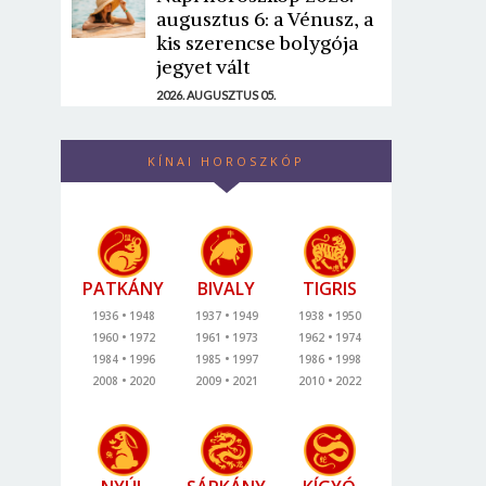
augusztus 6: a Vénusz, a
kis szerencse bolygója
jegyet vált
2026. AUGUSZTUS 05.
KÍNAI HOROSZKÓP
PATKÁNY
BIVALY
TIGRIS
1936
1948
1937
1949
1938
1950
1960
1972
1961
1973
1962
1974
1984
1996
1985
1997
1986
1998
2008
2020
2009
2021
2010
2022