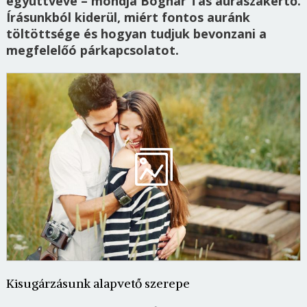
együttvéve – mondja Bognár Tas auraszakértő.
Írásunkból kiderül, miért fontos auránk
töltöttsége és hogyan tudjuk bevonzani a
megfelelőó párkapcsolatot.
Kisugárzásunk alapvető szerepe