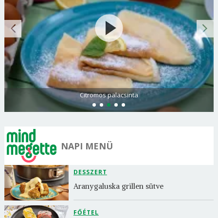
Citromos palacsinta
NAPI MENÜ
DESSZERT
Aranygaluska grillen sütve
FŐÉTEL