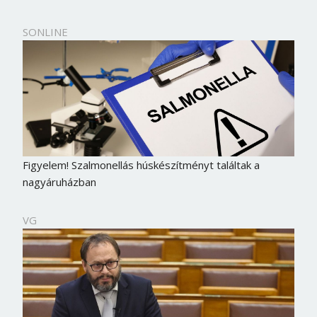
Jelszó
SONLINE
Mégse
Bejelentkezés
Figyelem! Szalmonellás húskészítményt találtak a
nagyáruházban
VG