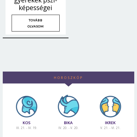
gyerekek pszi-
képességei
TOVÁBB
OLVASOM
HOROSZKÓP
KOS
BIKA
IKREK
III. 21. - IV. 19.
IV. 20. - V. 20.
V. 21. - VI. 21.