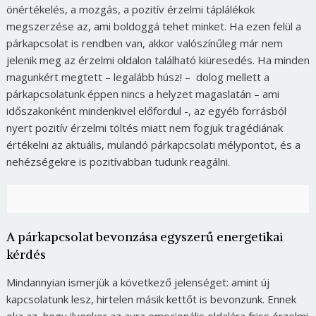
önértékelés, a mozgás, a pozitív érzelmi táplálékok
megszerzése az, ami boldoggá tehet minket. Ha ezen felül a
párkapcsolat is rendben van, akkor valószínűleg már nem
jelenik meg az érzelmi oldalon található kiüresedés. Ha minden
magunkért megtett – legalább húsz! – dolog mellett a
párkapcsolatunk éppen nincs a helyzet magaslatán – ami
időszakonként mindenkivel előfordul -, az egyéb forrásból
nyert pozitív érzelmi töltés miatt nem fogjuk tragédiának
értékelni az aktuális, mulandó párkapcsolati mélypontot, és a
nehézségekre is pozitívabban tudunk reagálni.
A párkapcsolat bevonzása egyszerű energetikai
kérdés
Mindannyian ismerjük a következő jelenséget: amint új
kapcsolatunk lesz, hirtelen másik kettőt is bevonzunk. Ennek
oka az, hogy ilyenkor az aura emocionális oldalára friss érzelmi