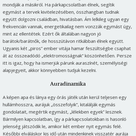
mondják a másikról. Ha párkapcsolatban élnek, segítik
egymást a tervek kivitelezésében, összhangban tudnak
együtt dolgozni családban, hivatásban. Ám lelkileg ugyan egy
frekvencián vannak, energetikailag nem vonzzák egymást úgy,
mint az ellentétek. Ezért ők általában nagyon jó
barátok/barátnők, de hosszútávon ritkábban élnek együtt.
Ugyanis két „piros” ember vitája hamar feszültségbe csaphat
át az összeadódó „elektromosságnak” köszönhetően. Persze
itt is igaz, hogy ha ismerjük párunk auraszínét, személyiségi
alapjegyeit, akkor könnyebben tudjuk kezelni.
Auradinamika
A képen apa és lánya egy órás játék után kerül teljesen egy
hullámhosszra, aurájuk „összefolyik”, kitalálják egymás
gondolatait, megértik egymást, „lélekben egyek” lesznek.
Bármilyen kapcsolatban, így a párkapcsolatokban is hasonló
jelenség játszódik le, amikor két ember nyit egymás felé.
Későbbi elváláskor kis idő után mindenkinek visszatér aurája