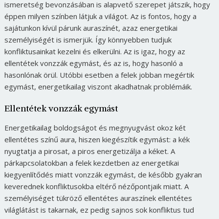
ismeretség bevonzásában is alapvető szerepet játszik, hogy
éppen milyen színben látjuk a világot. Az is fontos, hogy a
sajátunkon kívül párunk auraszínét, azaz energetikai
személyiségét is ismerjük. Így könnyebben tudjuk
konfliktusainkat kezelni és elkerülni. Az is igaz, hogy az
ellentétek vonzzák egymást, és az is, hogy hasonló a
hasonlónak örül. Utóbbi esetben a felek jobban megértik
egymást, energetikailag viszont akadhatnak problémáik.
Ellentétek vonzzák egymást
Energetikailag boldogságot és megnyugvást okoz két
ellentétes színű aura, hiszen kiegészítik egymást: a kék
nyugtatja a pirosat, a piros energetizálja a kéket. A
párkapcsolatokban a felek kezdetben az energetikai
kiegyenlítődés miatt vonzzák egymást, de később gyakran
keverednek konfliktusokba eltérő nézőpontjaik miatt. A
személyiséget tükröző ellentétes auraszínek ellentétes
világlátást is takarnak, ez pedig sajnos sok konfliktus tud