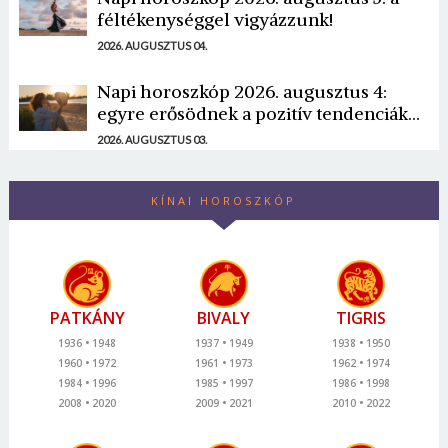
féltékenységgel vigyázzunk!
2026. AUGUSZTUS 04.
Napi horoszkóp 2026. augusztus 4:
egyre erősödnek a pozitív tendenciák...
2026. AUGUSZTUS 03.
KÍNAI HOROSZKÓP
PATKÁNY
BIVALY
TIGRIS
1936
1948
1937
1949
1938
1950
1960
1972
1961
1973
1962
1974
1984
1996
1985
1997
1986
1998
2008
2020
2009
2021
2010
2022