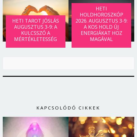
HETI
HOLDHOROSZKÓP
HETI TAROT JÓSLÁS
2026. AUGUSZTUS 3-9:
AUGUSZTUS 3-9: A
A KOS HOLD ÚJ
KULCSSZÓ A
ENERGIÁKAT HOZ
MÉRTÉKLETESSÉG
MAGÁVAL
KAPCSOLÓDÓ CIKKEK