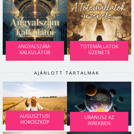
ANGYALSZÁM-
TOTEMÁLLATOK
KALKULÁTOR
ÜZENETE
AJÁNLOTT TARTALMAK
AUGUSZTUSI
URÁNUSZ AZ
HOROSZKÓP
IKREKBEN