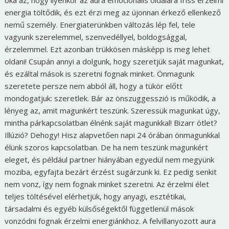
energia töltődik, és ezt érzi meg az újonnan érkező ellenkező
nemű személy. Energiaterünkben változás lép fel, tele
vagyunk szerelemmel, szenvedéllyel, boldogsággal,
érzelemmel. Ezt azonban trükkösen másképp is meg lehet
oldani! Csupán annyi a dolgunk, hogy szeretjük saját magunkat,
és ezáltal mások is szeretni fognak minket. Önmagunk
szeretete persze nem abból áll, hogy a tükör előtt
mondogatjuk: szeretlek. Bár az önszuggesszió is működik, a
lényeg az, amit magunkért teszünk. Szeressük magunkat úgy,
mintha párkapcsolatban élnénk saját magunkkal! Bizarr ötlet?
Illúzió? Dehogy! Hisz alapvetően napi 24 órában önmagunkkal
élünk szoros kapcsolatban. De ha nem teszünk magunkért
eleget, és például partner hiányában egyedül nem megyünk
moziba, egyfajta bezárt érzést sugárzunk ki. Ez pedig senkit
nem vonz, így nem fognak minket szeretni. Az érzelmi élet
teljes töltésével elérhetjük, hogy anyagi, esztétikai,
társadalmi és egyéb külsőségektől függetlenül mások
vonzódni fognak érzelmi energiánkhoz. A felvillanyozott aura