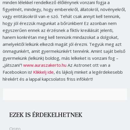
minden lélekkel rendelkező élőlénynek vonzani fogja a
figyelmét, mindegy, hogy emberekről, állatokról, növényekről,
vagy entitásokról van-e szó. Tehát csak annyit kell tennünk,
hogy jól érezzük magunkat a bőrünkben! Ez azonban nem
egyszerűen ennek az érzésnek a fiktív kreálását jelenti,
hanem konkrétan meg kell tennünk mindazokat a dolgokat,
amelyektől lelkünk elkezdi magát jól érezni. Tegyük meg azt
önmagunkért, amit gyermekünkért tennénk. Amint saját belső
gyermekünk (lelkünk) boldog, más lelkeket is vonzani fog –
„játszani”!
www.auraszakerto.hu
Az Astronet ott van a
Facebookon is!
Klikkelj ide
, és lájkolj minket a legérdekesebb
hírekért és a lappal kapcsolatos friss infókért!
EZEK IS ÉRDEKELHETNEK
Origo