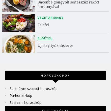
Baconbe göngyölt sertésszűz rakott 
burgonyával
VEGETÁRIÁNUS
Falafel
ELŐÉTEL
Újházy tyúkhúsleves
HOROSZKÓPOK
Személyre szabott horoszkóp
Párhoroszkóp
Szerelmi horoszkóp
ASZTROLÓGIA