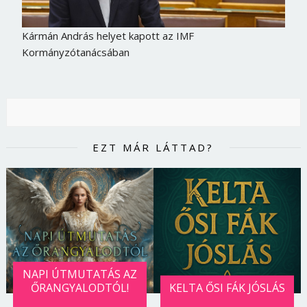
Kármán András helyet kapott az IMF
Kormányzótanácsában
EZT MÁR LÁTTAD?
NAPI ÚTMUTATÁS AZ
ŐRANGYALODTÓL!
KELTA ŐSI FÁK JÓSLÁS