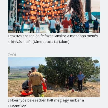
Fesztiválszezon és felfázás: amikor a mosdóba menés
is kihívás - Life (támogatott tartalom)
ZAOL
Borsonline bejelentkezés
E-mail cím vagy felhasználónév
Siklóernyős balesetben halt meg egy ember a
Dunántúlon