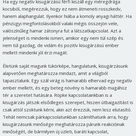
Ha egy negatív kisugárzású férfi kiszáll egy méregdrága
kocsiból, megérezzük, hogy ez nem átmeneti rosszkedv,
hanem alaphangulat. Ilyenkor hiába a komoly anyagi háttér. Ha
pénzügyi megfontolásokból valaki mégis összejön vele,
valószínűleg hamar zátonyra fut a látszatkapcsolat. Azt a
jelenséget is mindenki ismeri, amikor egy nem túl szép és
nem túl gazdag, de vidám és pozitív kisugárzású ember
mellett mindenki jól érzi magát.
Életünk saját magunk tükörképe, hangulatunk, kisugárzásunk
alapvetően meghatározza mindazt, amit a világból
tapasztalunk. Egy szál virág is hamarabb elhervad egy negatív
ember mellett, és egy beteg növény is hamarabb magához
tér a szeretet hatására. Röpke kapcsolatainkban is a
kisugárzás játszik elsődleges szerepet, hiszen útbaigazítást is
csak attól szoktunk kérni, akin azt érezzük, nem lesz elutasító.
Tehát nemcsak párkapcsolatunkban számíthatunk arra, hogy
kisugárzásunk minősége meghatározza párunk reakcióinak
minőségét, de bármilyen új üzleti, baráti kapcsolat,