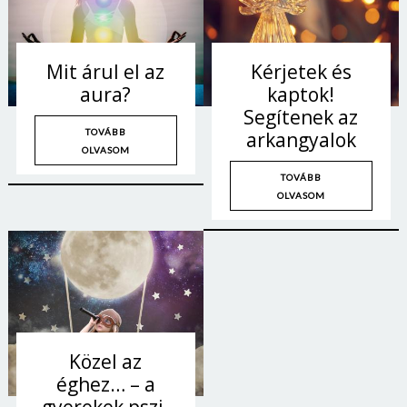
Mit árul el az
Kérjetek és
aura?
kaptok!
Segítenek az
TOVÁBB
arkangyalok
OLVASOM
TOVÁBB
OLVASOM
Közel az
éghez… – a