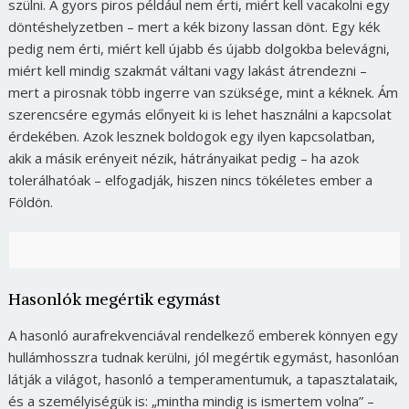
szülni. A gyors piros például nem érti, miért kell vacakolni egy
döntéshelyzetben – mert a kék bizony lassan dönt. Egy kék
pedig nem érti, miért kell újabb és újabb dolgokba belevágni,
miért kell mindig szakmát váltani vagy lakást átrendezni –
mert a pirosnak több ingerre van szüksége, mint a kéknek. Ám
szerencsére egymás előnyeit ki is lehet használni a kapcsolat
érdekében. Azok lesznek boldogok egy ilyen kapcsolatban,
akik a másik erényeit nézik, hátrányaikat pedig – ha azok
tolerálhatóak – elfogadják, hiszen nincs tökéletes ember a
Földön.
Hasonlók megértik egymást
A hasonló aurafrekvenciával rendelkező emberek könnyen egy
hullámhosszra tudnak kerülni, jól megértik egymást, hasonlóan
látják a világot, hasonló a temperamentumuk, a tapasztalataik,
és a személyiségük is: „mintha mindig is ismertem volna” –