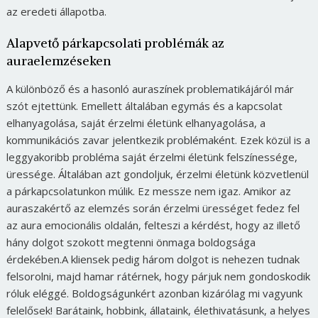
az eredeti állapotba.
Alapvető párkapcsolati problémák az
auraelemzéseken
A különböző és a hasonló auraszínek problematikájáról már
szót ejtettünk. Emellett általában egymás és a kapcsolat
elhanyagolása, saját érzelmi életünk elhanyagolása, a
kommunikációs zavar jelentkezik problémaként. Ezek közül is a
leggyakoribb probléma saját érzelmi életünk felszínessége,
üressége. Általában azt gondoljuk, érzelmi életünk közvetlenül
a párkapcsolatunkon múlik. Ez messze nem igaz. Amikor az
auraszakértő az elemzés során érzelmi ürességet fedez fel
az aura emocionális oldalán, felteszi a kérdést, hogy az illető
hány dolgot szokott megtenni önmaga boldogsága
érdekében.A kliensek pedig három dolgot is nehezen tudnak
felsorolni, majd hamar rátérnek, hogy párjuk nem gondoskodik
róluk eléggé. Boldogságunkért azonban kizárólag mi vagyunk
felelősek! Barátaink, hobbink, állataink, élethivatásunk, a helyes