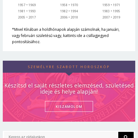
1957
1969
1958
1970
1959
1971
1981
1993
1982
1994
1983
1995
2005
2017
2006
2018
2007
2019
*Mivel Kínában a holdhónapok alapján számolnak, ha januári,
vagy februári születésű vagy, kattints ide a csillagjegyed
pontosításához.
SZEMÉLYRE SZABOTT HOROSZKÓP
Készítsd el saját részletes elemzésed, születésed
ideje és helye alapján!
KISZÁMOLOM