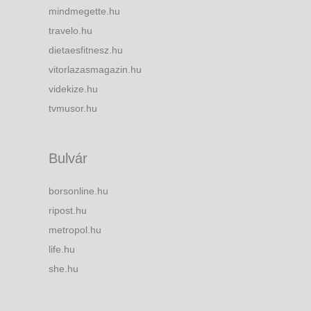
mindmegette.hu
travelo.hu
dietaesfitnesz.hu
vitorlazasmagazin.hu
videkize.hu
tvmusor.hu
Bulvár
borsonline.hu
ripost.hu
metropol.hu
life.hu
she.hu