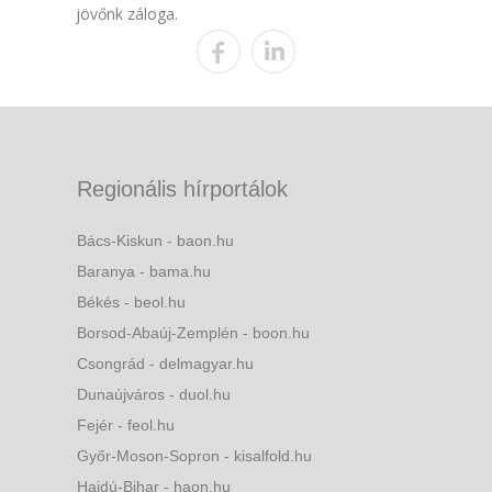
jövőnk záloga.
Regionális hírportálok
Bács-Kiskun - baon.hu
Baranya - bama.hu
Békés - beol.hu
Borsod-Abaúj-Zemplén - boon.hu
Csongrád - delmagyar.hu
Dunaújváros - duol.hu
Fejér - feol.hu
Győr-Moson-Sopron - kisalfold.hu
Hajdú-Bihar - haon.hu