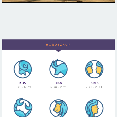
HOROSZKÓP
KOS
BIKA
IKREK
III. 21. - IV. 19.
IV. 20. - V. 20.
V. 21. - VI. 21.