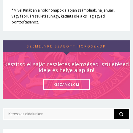
*Mivel Kínában a holdhónapok alapján számolnak, ha januári,
vagy februári születésű vagy, kattints ide a csillagjegyed
pontosításához.
SZEMÉLYRE SZABOTT HOROSZKÓP
Készítsd el saját részletes elemzésed, születésed
ideje és helye alapján!
KISZÁMOLOM