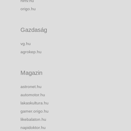
hirtv.hu
origo.hu
Gazdaság
vg.hu
agrokep.hu
Magazin
astronet.hu
automotor.hu
lakaskultura.hu
gamer.origo.hu
likebalaton.hu
napidoktor.hu