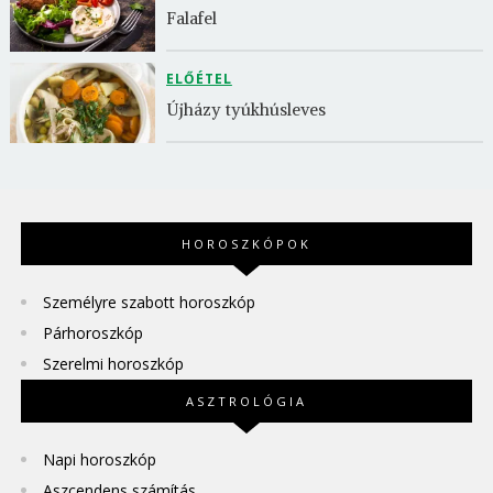
Falafel
ELŐÉTEL
Újházy tyúkhúsleves
HOROSZKÓPOK
Személyre szabott horoszkóp
Párhoroszkóp
Szerelmi horoszkóp
ASZTROLÓGIA
Napi horoszkóp
Aszcendens számítás