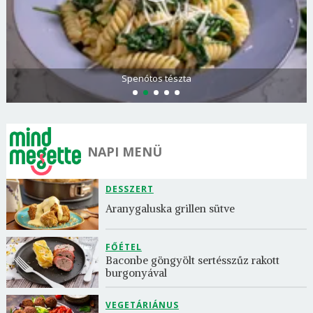
Spenótos tészta
NAPI MENÜ
DESSZERT
Aranygaluska grillen sütve
FŐÉTEL
Baconbe göngyölt sertésszűz rakott 
burgonyával
VEGETÁRIÁNUS