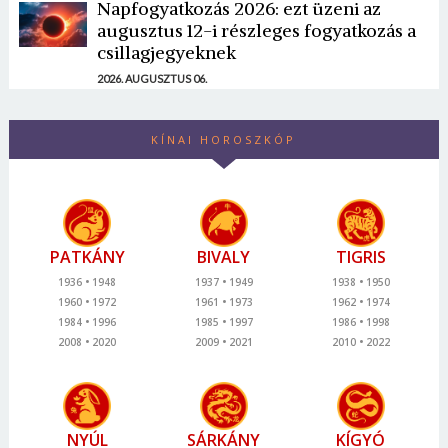
Napfogyatkozás 2026: ezt üzeni az
augusztus 12-i részleges fogyatkozás a
csillagjegyeknek
2026. AUGUSZTUS 06.
KÍNAI HOROSZKÓP
PATKÁNY
BIVALY
TIGRIS
1936
1948
1937
1949
1938
1950
1960
1972
1961
1973
1962
1974
1984
1996
1985
1997
1986
1998
2008
2020
2009
2021
2010
2022
NYÚL
SÁRKÁNY
KÍGYÓ