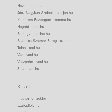
Heves - heol.hu
Jász-Nagykun-Szolnok - szoljon.hu
Komárom-Esztergom - kemma.hu
Nógrád - nool.hu
Somogy - sonline.hu
Szabolcs-Szatmár-Bereg - szon.hu
Tolna - teol.hu
Vas - vaol.hu
Veszprém - veol.hu
Zala - zaol.hu
Közélet
magyarnemzet.hu
szabadfold.hu