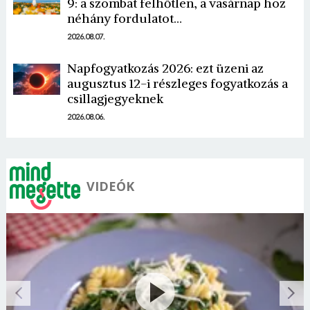
9: a szombat felhőtlen, a vasárnap hoz
néhány fordulatot…
2026.08.07.
Borsonline bejelentkezés
Napfogyatkozás 2026: ezt üzeni az
augusztus 12-i részleges fogyatkozás a
E-mail cím vagy felhasználónév
csillagjegyeknek
2026.08.06.
Jelszó
VIDEÓK
Mégse
Bejelentkezés