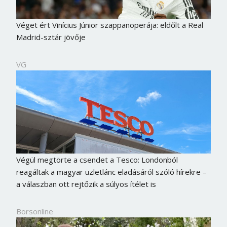
Véget ért Vinícius Júnior szappanoperája: eldőlt a Real
Madrid-sztár jövője
VG
Végül megtörte a csendet a Tesco: Londonból
reagáltak a magyar üzletlánc eladásáról szóló hírekre –
a válaszban ott rejtőzik a súlyos ítélet is
Borsonline