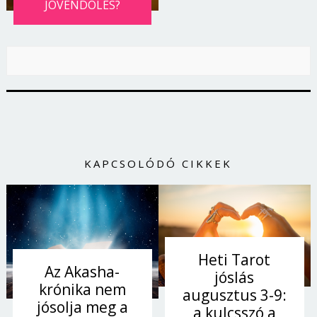
JÖVENDÖLÉS?
KAPCSOLÓDÓ CIKKEK
Borsonline bejelentkezés
Heti Tarot
Az Akasha-
jóslás
E-mail cím vagy felhasználónév
krónika nem
augusztus 3-9:
jósolja meg a
a kulcsszó a