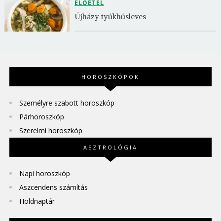
ELŐÉTEL
Újházy tyúkhúsleves
HOROSZKÓPOK
Személyre szabott horoszkóp
Párhoroszkóp
Szerelmi horoszkóp
ASZTROLÓGIA
Napi horoszkóp
Aszcendens számítás
Holdnaptár