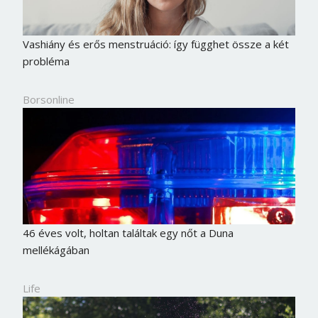
Vashiány és erős menstruáció: így függhet össze a két
probléma
Borsonline
46 éves volt, holtan találtak egy nőt a Duna
mellékágában
Life