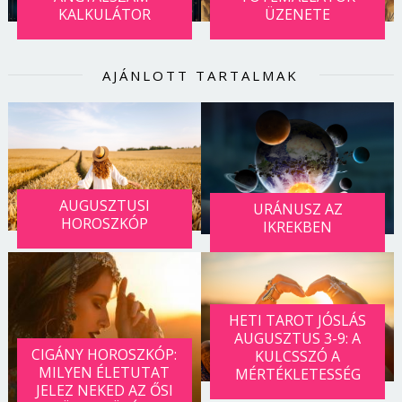
KALKULÁTOR
ÜZENETE
AJÁNLOTT TARTALMAK
AUGUSZTUSI
URÁNUSZ AZ
HOROSZKÓP
IKREKBEN
HETI TAROT JÓSLÁS
AUGUSZTUS 3-9: A
CIGÁNY HOROSZKÓP:
KULCSSZÓ A
MILYEN ÉLETUTAT
MÉRTÉKLETESSÉG
JELEZ NEKED AZ ŐSI