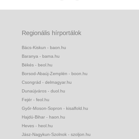
Regionális hírportálok
Bács-Kiskun - baon.hu
Baranya - bama.hu
Békés - beol.hu
Borsod-Abaúj-Zemplén - boon.hu
Csongrád - delmagyar.hu
Dunaújváros - duol.hu
Fejér - feol.hu
Győr-Moson-Sopron - kisalfold.hu
Hajdú-Bihar - haon.hu
Heves - heol.hu
Jász-Nagykun-Szolnok - szoljon.hu