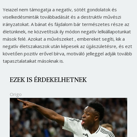
Yeiazel nem támogatja a negatív, sötét gondolatok és
viselkedésminták továbbadását és a destruktív művészi
irányzatokat. A bánat és fájdalom bár természetes része az
életünknek, ne közvetítsük ily módon negatív lelkiállapotunkat
mások felé. Azokat a művészeket , embereket segíti, kik a
negatív életszakaszok után képesek az újjászületésre, és ezt
követően pozitív erővel bírva, motiváló jelleggel adják tovább
tapasztalataikat másoknak is.
EZEK IS ÉRDEKELHETNEK
Origo