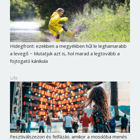
Hidegfront: ezekben a megyékben hűl le leghamarabb
a levegő − Mutatjuk azt is, hol marad a legtovább a
fojtogató kánikula
Life
Fesztiválszezon és felfázás: amikor a mosdóba menés