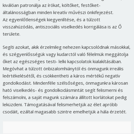
kiválóan patronálja az írókat, költőket, festőket-
általánosságban minden kreatív művészi önkifejezést.
Az egyenlőtlenségek kiegyenlítése, és a túlzott
visszahúzódás, antiszociális viselkedés korrigálása is az Ő
területe.
Segíti azokat, akik érzelmileg nehezen kapcsolódnak másokkal,
és szégyenlősségük vagy kudarctól való félelmük meggátolja
őket az egészséges testi- lelki kapcsolatok kialakításában.
Megóvhat a túlzott önbizalomhiánytól és önmagunk irreális
leértékelésétől, és csökkentheti a káros mértékű negatív
gondolkodást. Mindenféle szélsőséges, önmagunkra károsan
ható viselkedés- és gondolkodásmintát segít felismerni és
felszámolni, a saját magunk számára állított korlátokat pedig
leküzdeni. Támogatásával felismerhetjük az élet apróbb
csodáit, ezáltal magasabb szintre emelhetjük a hála érzetét.