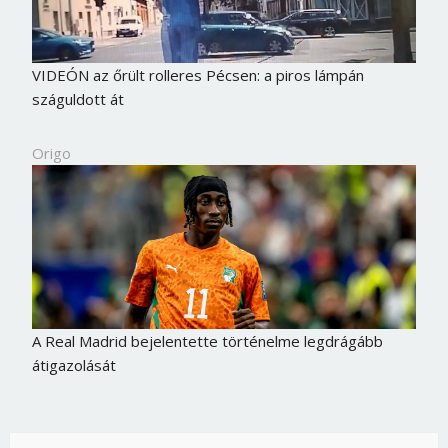
VIDEÓN az őrült rolleres Pécsen: a piros lámpán
száguldott át
Origo
A Real Madrid bejelentette történelme legdrágább
átigazolását