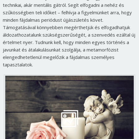
technikai, akár mentális gátról. Segít elfogadni a nehéz és
szűkösségben teli időket – felhívja a figyelmünket arra, hogy
minden fájdalmas periódust újjászületés követ.
Támogatásával könnyebben megérthetjük és elfogadhatjuk
áldozathozatalunk szükségszerűségét, a szenvedés ezáltal új
értelmet nyer. Tudnunk kell, hogy minden egyes történés a
javunkat és átalakulásunkat szolgálja, a metamorfózist
elengedhetetlenül megelőzik a fájdalmas személyes
tapasztalatok.