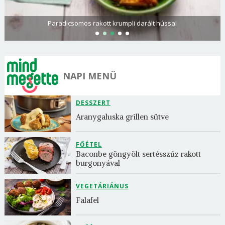
Paradicsomos rakott krumpli darált hússal
NAPI MENÜ
DESSZERT
Aranygaluska grillen sütve
FŐÉTEL
Baconbe göngyölt sertésszűz rakott 
burgonyával
VEGETÁRIÁNUS
Falafel