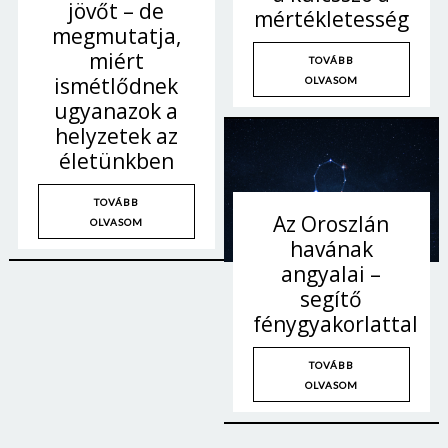
jövőt – de
mértékletesség
Jelszó
megmutatja,
miért
TOVÁBB
ismétlődnek
OLVASOM
Mégse
Bejelentkezés
ugyanazok a
helyzetek az
életünkben
TOVÁBB
Az Oroszlán
OLVASOM
havának
angyalai –
segítő
fénygyakorlattal
TOVÁBB
OLVASOM