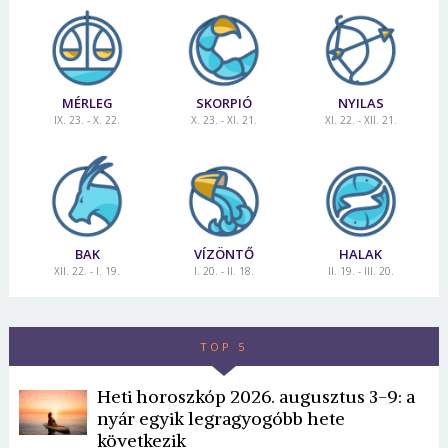
MÉRLEG
SKORPIÓ
NYILAS
IX. 23. - X. 22.
X. 23. - XI. 21.
XI. 22. - XII. 21.
BAK
VÍZÖNTŐ
HALAK
XII. 22. - I. 19.
I. 20. - II. 18.
II. 19. - III. 20.
TOP 5
Heti horoszkóp 2026. augusztus 3-9: a
nyár egyik legragyogóbb hete
következik