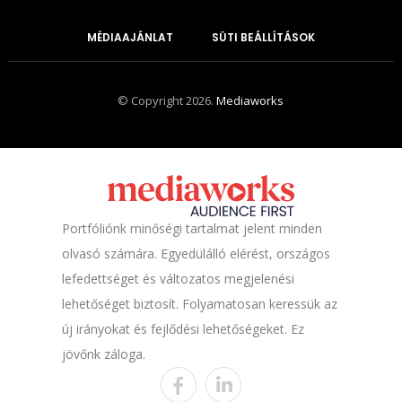
MÉDIAAJÁNLAT
SÜTI BEÁLLÍTÁSOK
© Copyright 2026.
Mediaworks
Portfóliónk minőségi tartalmat jelent minden
olvasó számára. Egyedülálló elérést, országos
lefedettséget és változatos megjelenési
lehetőséget biztosít. Folyamatosan keressük az
új irányokat és fejlődési lehetőségeket. Ez
jövőnk záloga.