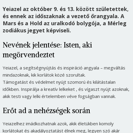
Yeiazel az október 9. és 13. között születettek,
és ennek az időszaknak a vezető őrangyala. A
Mars és a Hold az uralkodó bolygója, a Mérleg
zodiákus jegyet képviseli.
Nevének jelentése: Isten, aki
megörvendeztet
Yeiazel, a segítségnyújtás és inspiráció angyala – megváltás
mindazoknak, kik korlátok közé szorultak.
Támogatást és védelmet nyújt szomorú és kilátástalan
időkben. Inspirálja a kreatív lelkeket , és vígaszt nyújt azoknak,
akik testi vagy lelki értelemben véve fogságban vannak.
Erőt ad a nehézségek során
Yeiazelhez imádkozhatnak azok, akik életükben komoly
korlátokat és akadályoztatást élnek meg, legyen szó akár