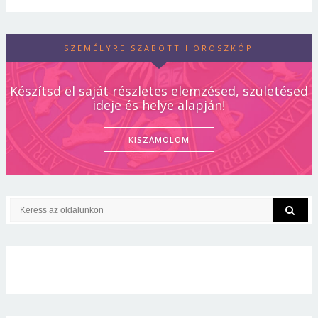
SZEMÉLYRE SZABOTT HOROSZKÓP
Készítsd el saját részletes elemzésed, születésed
ideje és helye alapján!
KISZÁMOLOM