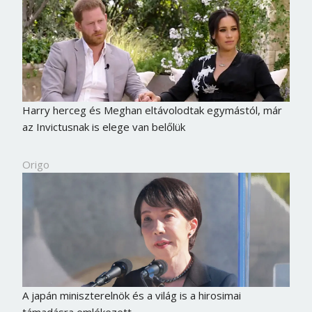
Harry herceg és Meghan eltávolodtak egymástól, már
az Invictusnak is elege van belőlük
Origo
A japán miniszterelnök és a világ is a hirosimai