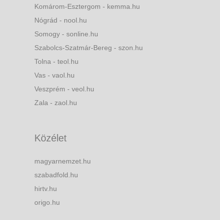
Komárom-Esztergom - kemma.hu
Nógrád - nool.hu
Somogy - sonline.hu
Szabolcs-Szatmár-Bereg - szon.hu
Tolna - teol.hu
Vas - vaol.hu
Veszprém - veol.hu
Zala - zaol.hu
Közélet
magyarnemzet.hu
szabadfold.hu
hirtv.hu
origo.hu