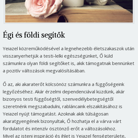
Égi és földi segítők
Yeiazel közreműködésével a legnehezebb életszakaszok után
visszanyerhetjük a testi-lelki egészségünket, Ő küld
számunkra olyan földi segítőket is, akik támogatnak bennünket
a pozitív változások megvalósításában.
Ő az, aki akaraterőt kölcsönöz számunkra a függőségeink
legyőzéséhez. Akár érzelmi dependenciával küzdünk, akár
bizonyos testi függőségtől, szenvedélybetegségtől
szeretnénk megszabadulni, rabláncaink elszakításához is
Yeiazel nyújt támogatást. Azoknak akik túlságosan
akaratgyengének bizonyultak, Ő hozhatja el a várva várt
fordulatot és intenzív ösztönző erőt a változásokhoz.
Mivel az isteni inspiráció és ihlet is Yeiazel fenségterülete,