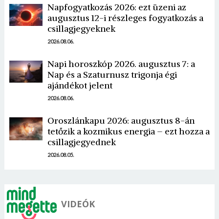
Napfogyatkozás 2026: ezt üzeni az
augusztus 12-i részleges fogyatkozás a
csillagjegyeknek
2026.08.06.
Napi horoszkóp 2026. augusztus 7: a
Nap és a Szaturnusz trigonja égi
Borsonline bejelentkezés
ajándékot jelent
2026.08.06.
E-mail cím vagy felhasználónév
Oroszlánkapu 2026: augusztus 8-án
tetőzik a kozmikus energia – ezt hozza a
Jelszó
csillagjegyednek
2026.08.05.
Mégse
Bejelentkezés
VIDEÓK