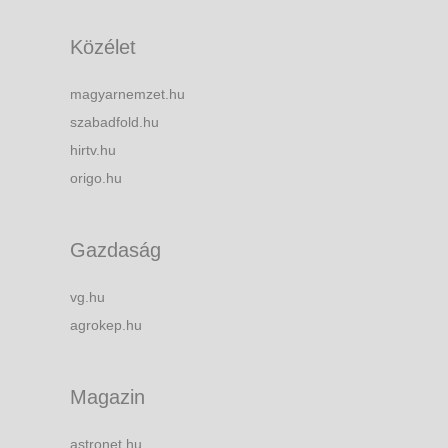
Közélet
magyarnemzet.hu
szabadfold.hu
hirtv.hu
origo.hu
Gazdaság
vg.hu
agrokep.hu
Magazin
astronet.hu