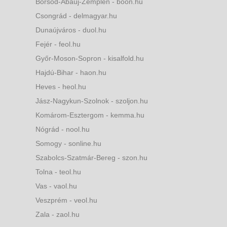
Borsod-Abaúj-Zemplén - boon.hu
Csongrád - delmagyar.hu
Dunaújváros - duol.hu
Fejér - feol.hu
Győr-Moson-Sopron - kisalfold.hu
Hajdú-Bihar - haon.hu
Heves - heol.hu
Jász-Nagykun-Szolnok - szoljon.hu
Komárom-Esztergom - kemma.hu
Nógrád - nool.hu
Somogy - sonline.hu
Szabolcs-Szatmár-Bereg - szon.hu
Tolna - teol.hu
Vas - vaol.hu
Veszprém - veol.hu
Zala - zaol.hu