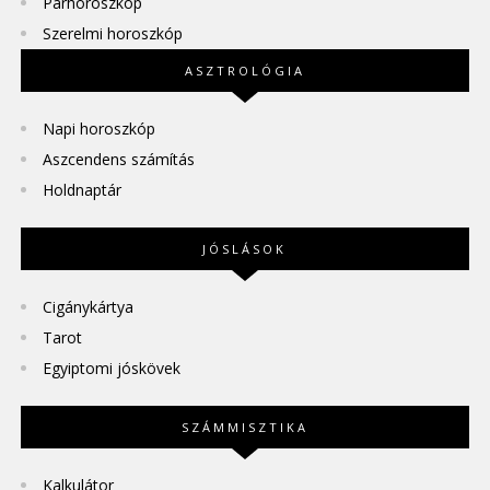
Párhoroszkóp
Szerelmi horoszkóp
ASZTROLÓGIA
Napi horoszkóp
Aszcendens számítás
Holdnaptár
JÓSLÁSOK
Cigánykártya
Tarot
Egyiptomi jóskövek
SZÁMMISZTIKA
Kalkulátor