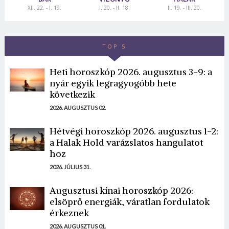
XII. 22. - I. 19.
I. 20. - II. 18.
II. 19. - III. 20.
TOP 5
Heti horoszkóp 2026. augusztus 3-9: a
nyár egyik legragyogóbb hete
következik
2026. AUGUSZTUS 02.
Hétvégi horoszkóp 2026. augusztus 1-2:
a Halak Hold varázslatos hangulatot
hoz
2026. JÚLIUS 31.
Augusztusi kínai horoszkóp 2026:
elsöprő energiák, váratlan fordulatok
érkeznek
2026. AUGUSZTUS 01.