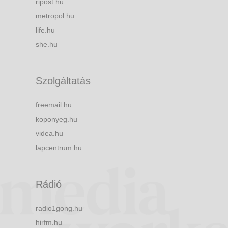
ripost.hu
metropol.hu
life.hu
she.hu
Szolgáltatás
freemail.hu
koponyeg.hu
videa.hu
lapcentrum.hu
Rádió
radio1gong.hu
hirfm.hu