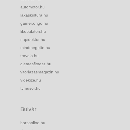
automotor.hu
lakaskultura.hu
gamer.origo.hu
likebalaton.hu
napidoktor.hu
mindmegette.hu
travelo.hu
dietaesfitnesz.hu
vitorlazasmagazin.hu
videkize.hu
tvmusor.hu
Bulvár
borsonline.hu