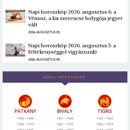
Napi horoszkóp 2026. augusztus 6: a
Vénusz, a kis szerencse bolygója jegyet
vált
2026. AUGUSZTUS 05.
Napi horoszkóp 2026. augusztus 5: a
féltékenységgel vigyázzunk!
2026. AUGUSZTUS 04.
KÍNAI HOROSZKÓP
PATKÁNY
BIVALY
TIGRIS
1936
1948
1937
1949
1938
1950
1960
1972
1961
1973
1962
1974
1984
1996
1985
1997
1986
1998