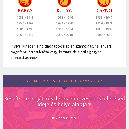
KAKAS
KUTYA
DISZNÓ
1933
1945
1934
1946
1935
1947
1957
1969
1958
1970
1959
1971
1981
1993
1982
1994
1983
1995
2005
2017
2006
2018
2007
2019
*Mivel Kínában a holdhónapok alapján számolnak, ha januári,
vagy februári születésű vagy, kattints ide a csillagjegyed
pontosításához.
SZEMÉLYRE SZABOTT HOROSZKÓP
Készítsd el saját részletes elemzésed, születésed
ideje és helye alapján!
KISZÁMOLOM