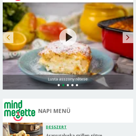
Lusta asszony rétese
NAPI MENÜ
DESSZERT
Aranygaluska grillen sütve