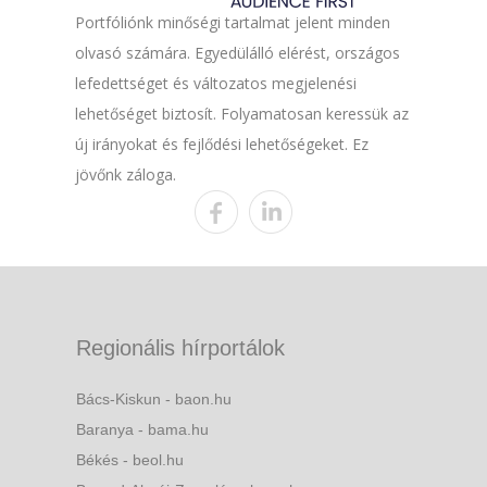
Portfóliónk minőségi tartalmat jelent minden
olvasó számára. Egyedülálló elérést, országos
lefedettséget és változatos megjelenési
lehetőséget biztosít. Folyamatosan keressük az
új irányokat és fejlődési lehetőségeket. Ez
jövőnk záloga.
Regionális hírportálok
Bács-Kiskun - baon.hu
Baranya - bama.hu
Békés - beol.hu