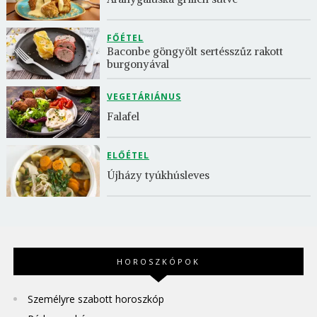
FŐÉTEL
Baconbe göngyölt sertésszűz rakott 
burgonyával
VEGETÁRIÁNUS
Falafel
ELŐÉTEL
Újházy tyúkhúsleves
HOROSZKÓPOK
Személyre szabott horoszkóp