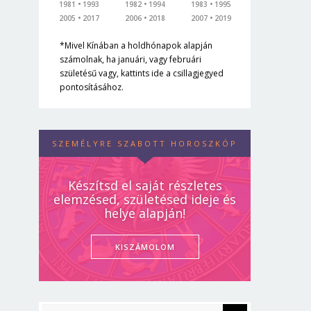
1981
1993
1982
1994
1983
1995
2005
2017
2006
2018
2007
2019
*Mivel Kínában a holdhónapok alapján
számolnak, ha januári, vagy februári
születésű vagy, kattints ide a csillagjegyed
pontosításához.
SZEMÉLYRE SZABOTT HOROSZKÓP
Készítsd el saját részletes
elemzésed, születésed ideje és
helye alapján!
KISZÁMOLOM