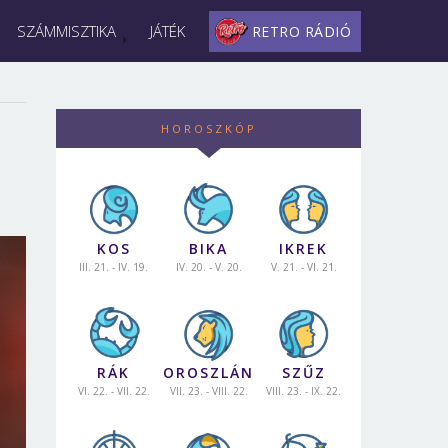
SZÁMMISZTIKA
JÁTÉK
RETRO RÁDIÓ
HOROSZKÓP
KOS
BIKA
IKREK
III. 21. - IV. 19.
IV. 20. - V. 20.
V. 21. - VI. 21.
RÁK
OROSZLÁN
SZŰZ
VI. 22. - VII. 22.
VII. 23. - VIII. 22.
VIII. 23. - IX. 22.