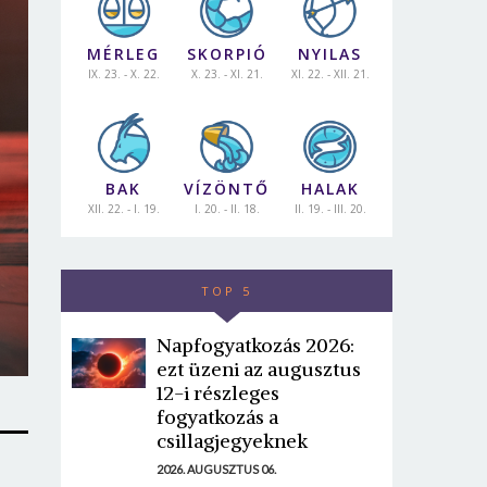
MÉRLEG
SKORPIÓ
NYILAS
IX. 23. - X. 22.
X. 23. - XI. 21.
XI. 22. - XII. 21.
BAK
VÍZÖNTŐ
HALAK
XII. 22. - I. 19.
I. 20. - II. 18.
II. 19. - III. 20.
TOP 5
Napfogyatkozás 2026:
ezt üzeni az augusztus
12-i részleges
fogyatkozás a
csillagjegyeknek
2026. AUGUSZTUS 06.