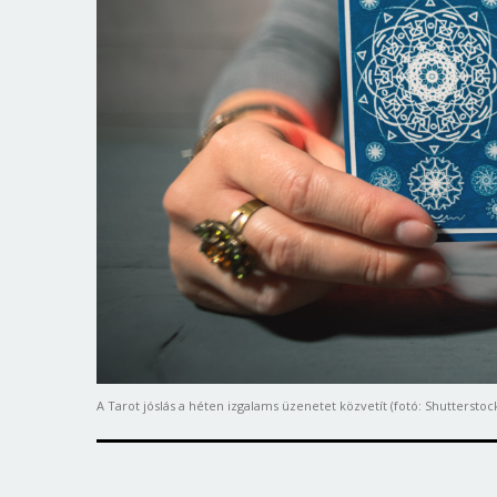
A Tarot jóslás a héten izgalams üzenetet közvetít (fotó: Shutterstoc