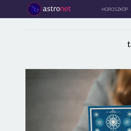
HOROSZKÓP
t