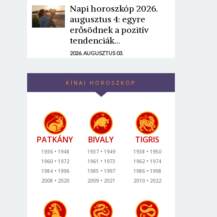
Napi horoszkóp 2026.
augusztus 4: egyre
erősödnek a pozitív
tendenciák...
2026. AUGUSZTUS 03.
KÍNAI HOROSZKÓP
PATKÁNY
BIVALY
TIGRIS
1936
1948
1937
1949
1938
1950
1960
1972
1961
1973
1962
1974
1984
1996
1985
1997
1986
1998
2008
2020
2009
2021
2010
2022