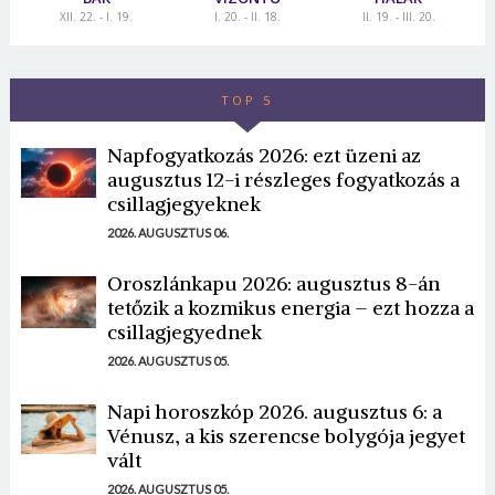
XII. 22. - I. 19.
I. 20. - II. 18.
II. 19. - III. 20.
TOP 5
Napfogyatkozás 2026: ezt üzeni az
augusztus 12-i részleges fogyatkozás a
csillagjegyeknek
2026. AUGUSZTUS 06.
Oroszlánkapu 2026: augusztus 8-án
tetőzik a kozmikus energia – ezt hozza a
csillagjegyednek
2026. AUGUSZTUS 05.
Napi horoszkóp 2026. augusztus 6: a
Vénusz, a kis szerencse bolygója jegyet
vált
2026. AUGUSZTUS 05.