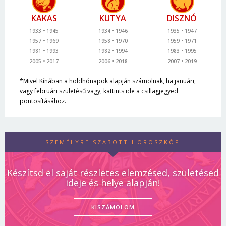
KAKAS
KUTYA
DISZNÓ
1933
1945
1934
1946
1935
1947
1957
1969
1958
1970
1959
1971
1981
1993
1982
1994
1983
1995
2005
2017
2006
2018
2007
2019
*Mivel Kínában a holdhónapok alapján számolnak, ha januári,
vagy februári születésű vagy, kattints ide a csillagjegyed
pontosításához.
SZEMÉLYRE SZABOTT HOROSZKÓP
Készítsd el saját részletes elemzésed, születésed
ideje és helye alapján!
KISZÁMOLOM