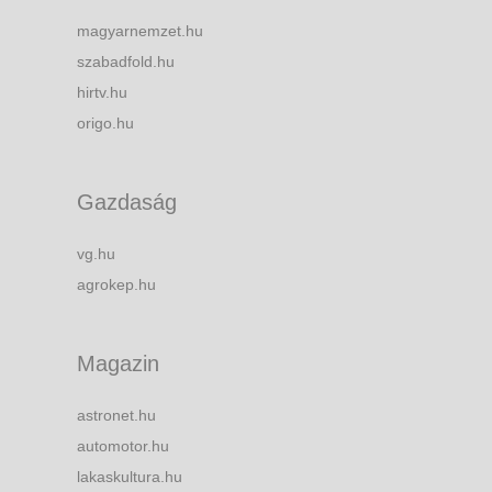
magyarnemzet.hu
szabadfold.hu
hirtv.hu
origo.hu
Gazdaság
vg.hu
agrokep.hu
Magazin
astronet.hu
automotor.hu
lakaskultura.hu