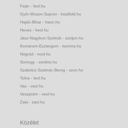
Fejér - feol.hu
Győr-Moson-Sopron - kisalfold.hu
Hajdú-Bihar - haon.hu
Heves - heol.hu
Jász-Nagykun-Szolnok - szoljon.hu
Komárom-Esztergom - kemma.hu
Nógrád - nool.hu
Somogy - sonline.hu
Szabolcs-Szatmár-Bereg - szon.hu
Tolna - teol.hu
Vas - vaol.hu
Veszprém - veol.hu
Zala - zaol.hu
Közélet