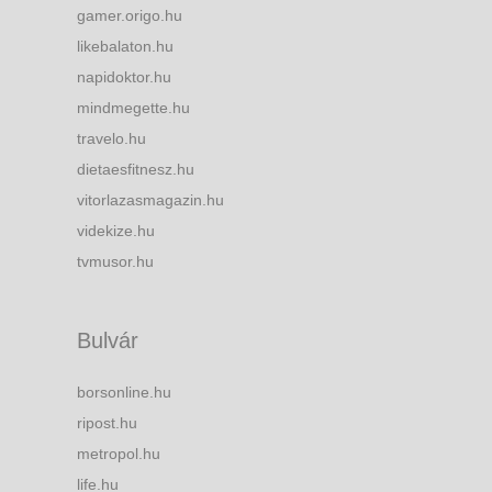
gamer.origo.hu
likebalaton.hu
napidoktor.hu
mindmegette.hu
travelo.hu
dietaesfitnesz.hu
vitorlazasmagazin.hu
videkize.hu
tvmusor.hu
Bulvár
borsonline.hu
ripost.hu
metropol.hu
life.hu