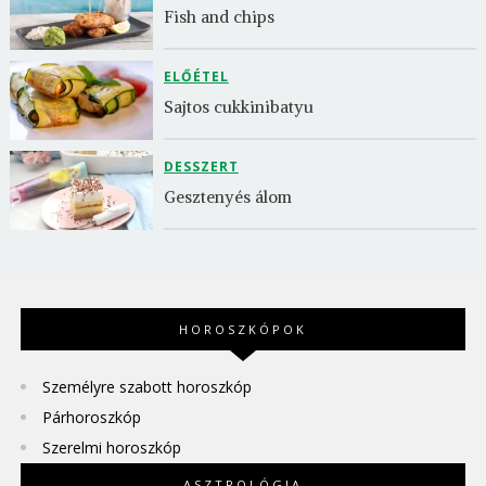
Fish and chips
ELŐÉTEL
Sajtos cukkinibatyu
DESSZERT
Gesztenyés álom
HOROSZKÓPOK
Személyre szabott horoszkóp
Párhoroszkóp
Szerelmi horoszkóp
ASZTROLÓGIA