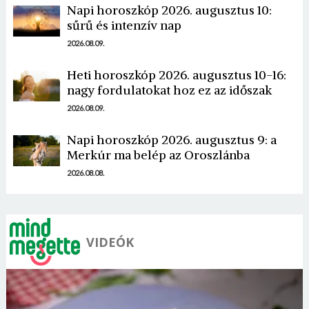
Napi horoszkóp 2026. augusztus 10:
sűrű és intenzív nap
2026.08.09.
Heti horoszkóp 2026. augusztus 10-16:
Borsonline bejelentkezés
nagy fordulatokat hoz ez az időszak
2026.08.09.
E-mail cím vagy felhasználónév
Napi horoszkóp 2026. augusztus 9: a
Merkúr ma belép az Oroszlánba
Jelszó
2026.08.08.
Mégse
Bejelentkezés
VIDEÓK