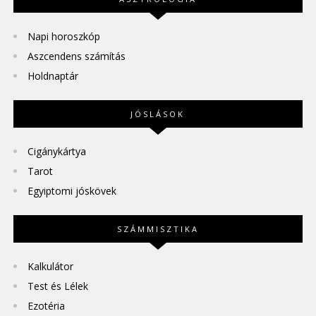
Napi horoszkóp
Aszcendens számítás
Holdnaptár
JÓSLÁSOK
Cigánykártya
Tarot
Egyiptomi jóskövek
SZÁMMISZTIKA
Kalkulátor
Test és Lélek
Ezotéria