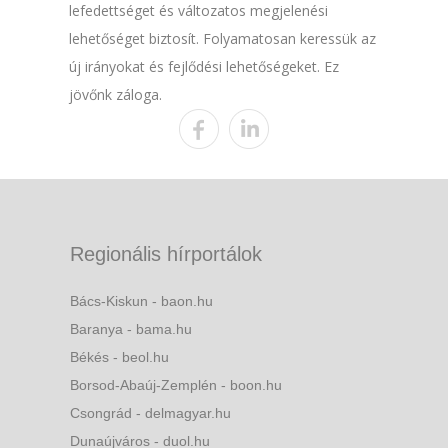
lefedettséget és változatos megjelenési
lehetőséget biztosít. Folyamatosan keressük az
új irányokat és fejlődési lehetőségeket. Ez
jövőnk záloga.
Regionális hírportálok
Bács-Kiskun - baon.hu
Baranya - bama.hu
Békés - beol.hu
Borsod-Abaúj-Zemplén - boon.hu
Csongrád - delmagyar.hu
Dunaújváros - duol.hu