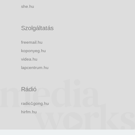
she.hu
Szolgáltatás
freemail.hu
koponyeg.hu
videa.hu
lapcentrum.hu
Rádió
radio1gong.hu
hirfm.hu