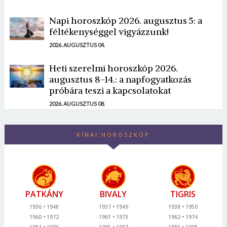
Napi horoszkóp 2026. augusztus 5: a
féltékenységgel vigyázzunk!
2026. AUGUSZTUS 04.
Heti szerelmi horoszkóp 2026.
augusztus 8-14.: a napfogyatkozás
próbára teszi a kapcsolatokat
2026. AUGUSZTUS 08.
KÍNAI HOROSZKÓP
PATKÁNY
BIVALY
TIGRIS
1936
1948
1937
1949
1938
1950
1960
1972
1961
1973
1962
1974
1984
1996
1985
1997
1986
1998