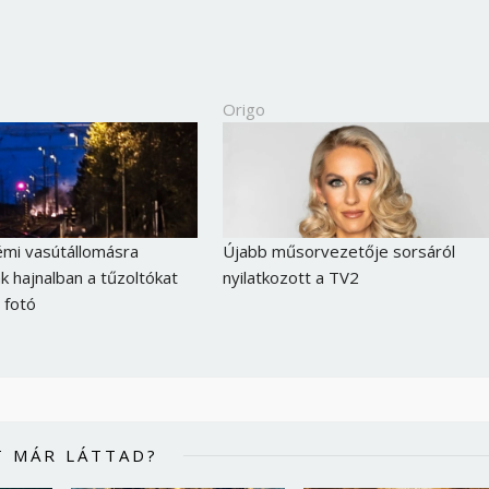
Origo
mi vasútállomásra
Újabb műsorvezetője sorsáról
ák hajnalban a tűzoltókat
nyilatkozott a TV2
 fotó
T MÁR LÁTTAD?