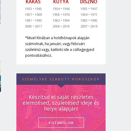
KAKAS
KUTYA
DISZNÓ
1933
1945
1934
1946
1935
1947
1957
1969
1958
1970
1959
1971
1981
1993
1982
1994
1983
1995
2005
2017
2006
2018
2007
2019
*Mivel Kínában a holdhónapok alapján
számolnak, ha januári, vagy februári
születésű vagy, kattints ide a csillagjegyed
pontosításához.
SZEMÉLYRE SZABOTT HOROSZKÓP
Készítsd el saját részletes
elemzésed, születésed ideje és
helye alapján!
KISZÁMOLOM