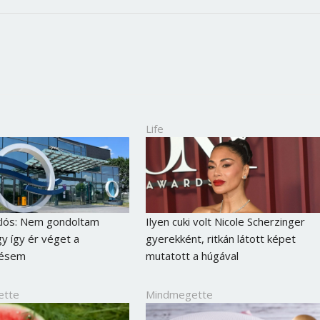
Life
klós: Nem gondoltam
Ilyen cuki volt Nicole Scherzinger
gy így ér véget a
gyerekként, ritkán látott képet
Borsonline bejelentkezés
résem
mutatott a húgával
E-mail cím vagy felhasználónév
ette
Mindmegette