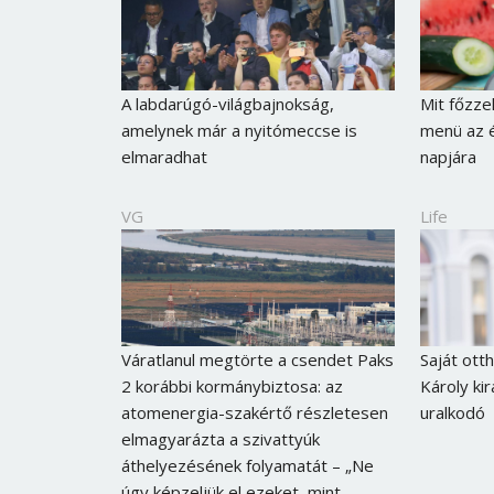
A labdarúgó-világbajnokság,
Mit főzze
amelynek már a nyitómeccse is
menü az é
elmaradhat
napjára
VG
Life
Váratlanul megtörte a csendet Paks
Saját ott
2 korábbi kormánybiztosa: az
Károly kir
atomenergia-szakértő részletesen
uralkodó
elmagyarázta a szivattyúk
áthelyezésének folyamatát – „Ne
úgy képzeljük el ezeket, mint