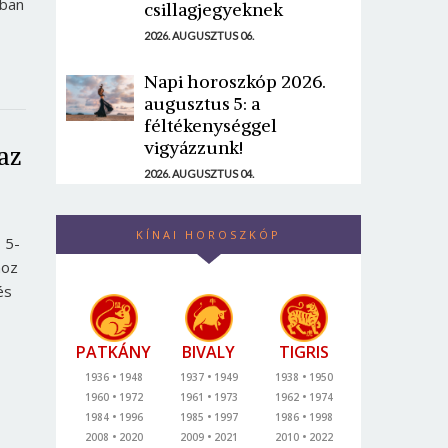
bban
csillagjegyeknek
2026. AUGUSZTUS 06.
Napi horoszkóp 2026.
augusztus 5: a
féltékenységgel
vigyázzunk!
az
2026. AUGUSZTUS 04.
KÍNAI HOROSZKÓP
 5-
hoz
és
PATKÁNY
BIVALY
TIGRIS
1936
1948
1937
1949
1938
1950
1960
1972
1961
1973
1962
1974
1984
1996
1985
1997
1986
1998
2008
2020
2009
2021
2010
2022