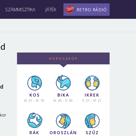
SZÁMMISZTIKA
JÁTÉK
RETRO RÁDIÓ
od
HOROSZKÓP
ad
KOS
BIKA
IKREK
III. 21. - IV. 19.
IV. 20. - V. 20.
V. 21. - VI. 21.
kkor
RÁK
OROSZLÁN
SZŰZ