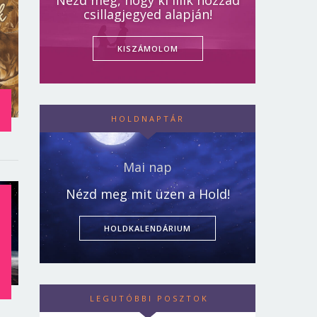
Nézd meg, hogy ki illik hozzád
csillagjegyed alapján!
KISZÁMOLOM
HOLDNAPTÁR
Mai nap
Nézd meg mit üzen a Hold!
HOLDKALENDÁRIUM
T
LEGUTÓBBI POSZTOK