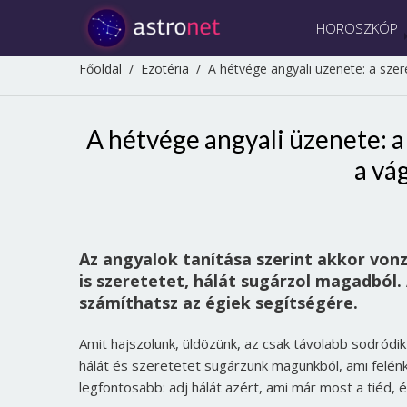
HOROSZKÓP
Főoldal
/
Ezotéria
/
A hétvége angyali üzenete: a szer
A hétvége angyali üzenete: a
a vá
Az angyalok tanítása szerint akkor von
is szeretetet, hálát sugárzol magadból.
számíthatsz az égiek segítségére.
Amit hajszolunk, üldözünk, az csak távolabb sodródik
hálát és szeretetet sugárzunk magunkból, ami felén
legfontosabb: adj hálát azért, ami már most a tiéd, é