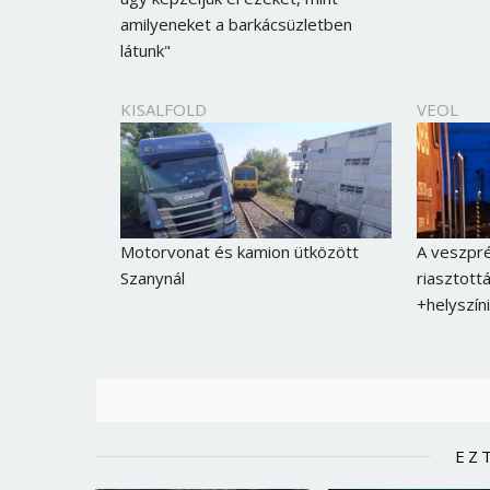
amilyeneket a barkácsüzletben
látunk"
KISALFOLD
VEOL
Motorvonat és kamion ütközött
A veszpré
Szanynál
riasztott
+helyszíni
EZ