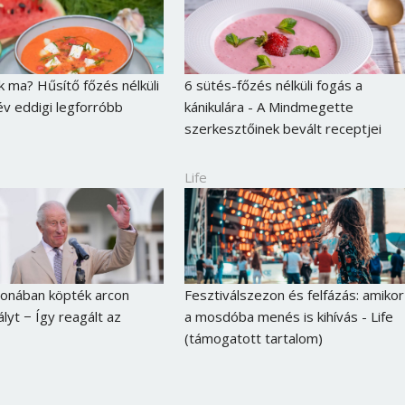
Jelszó
k ma? Hűsítő főzés nélküli
6 sütés-főzés nélküli fogás a
Mégse
Bejelentkezés
v eddigi legforróbb
kánikulára - A Mindmegette
szerkesztőinek bevált receptjei
Life
honában köpték arcon
Fesztiválszezon és felfázás: amikor
ályt − Így reagált az
a mosdóba menés is kihívás - Life
(támogatott tartalom)