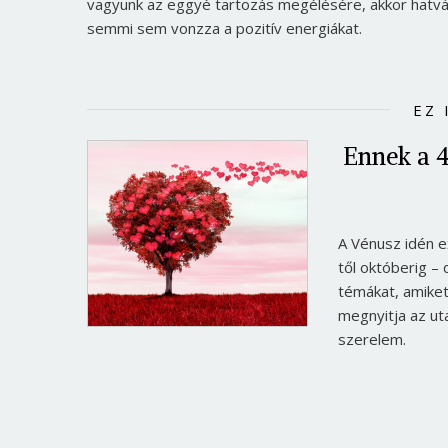
vagyunk az eggyé tartozás megélésére, akkor hatván
semmi sem vonzza a pozitív energiákat.
EZ 
Ennek a 4
A Vénusz idén e
től októberig – 
témákat, amiket 
megnyitja az uta
szerelem.