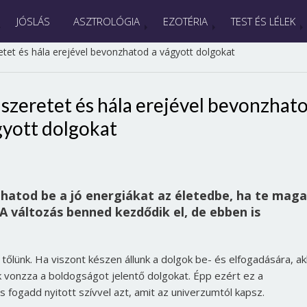
JÓSLÁS
ASZTROLÓGIA
EZOTÉRIA
TEST ÉS LÉLEK
etet és hála erejével bevonzhatod a vágyott dolgokat
 szeretet és hála erejével bevonzhat
gyott dolgokat
zhatod be a jó energiákat az életedbe, ha te mag
 A változás benned kezdődik el, de ebben is
 tőlünk. Ha viszont készen állunk a dolgok be- és elfogadására, a
k vonzza a boldogságot jelentő dolgokat. Épp ezért ez a
s fogadd nyitott szívvel azt, amit az univerzumtól kapsz.