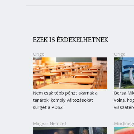
EZEK IS ÉRDEKELHETNEK
Origo
Origo
Nem csak több pénzt akarnak a
Borsa Mi
tanárok, komoly változásokat
volna, ho
sürget a PDSZ
visszaté
Magyar Nemzet
Mindmeg