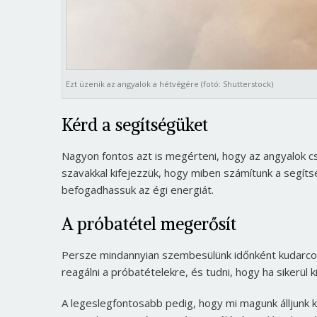
Ezt üzenik az angyalok a hétvégére (fotó: Shutterstock)
Kérd a segítségüket
Nagyon fontos azt is megérteni, hogy az angyalok cs
szavakkal kifejezzük, hogy miben számítunk a segíts
befogadhassuk az égi energiát.
A próbatétel megerősít
Persze mindannyian szembesülünk időnként kudarcokka
reagálni a próbatételekre, és tudni, hogy ha sikerül 
A legeslegfontosabb pedig, hogy mi magunk álljunk k