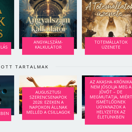
ANGYALSZÁM-
TOTEMÁLLATOK
SLÁS
KALKULÁTOR
ÜZENETE
LOTT TARTALMAK
AZ AKASHA-KRÓNIKA
NEM JÓSOLJA MEG A
JÖVŐT – DE
AUGUSZTUSI
MEGMUTATJA, MIÉR
SZERENCSENAPOK
ISMÉTLŐDNEK
2026: EZEKEN A
UGYANAZOK A
NAPOKON ÁLLNAK
HELYZETEK AZ
MELLÉD A CSILLAGOK
KBEN
ÉLETÜNKBEN