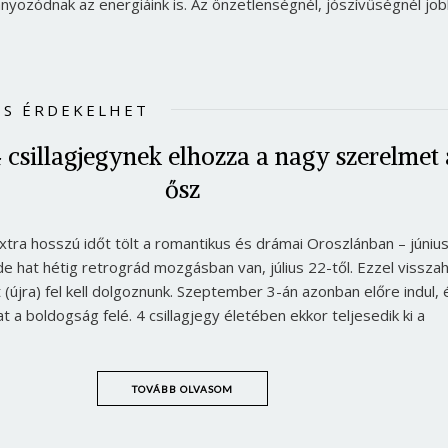
yozódnak az energiáink is. Az önzetlenségnél, jószívűségnél jo
IS ÉRDEKELHET
 csillagjegynek elhozza a nagy szerelmet 
ősz
xtra hosszú időt tölt a romantikus és drámai Oroszlánban – június
de hat hétig retrográd mozgásban van, július 22-től. Ezzel vissza
(újra) fel kell dolgoznunk. Szeptember 3-án azonban előre indul, 
t a boldogság felé. 4 csillagjegy életében ekkor teljesedik ki a
TOVÁBB OLVASOM