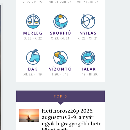
VI. 22. - VII. 22.
VII. 23. - VIII. 22.
VIII. 23. - IX. 22.
MÉRLEG
SKORPIÓ
NYILAS
IX. 23. - X. 22.
X. 23. - XI. 21.
XI. 22. - XII. 21.
BAK
VÍZÖNTŐ
HALAK
XII. 22. - I. 19.
I. 20. - II. 18.
II. 19. - III. 20.
TOP 5
Heti horoszkóp 2026.
augusztus 3-9: a nyár
egyik legragyogóbb hete
következik