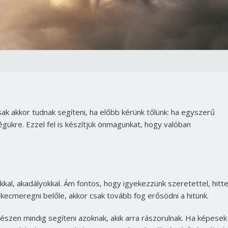
ak akkor tudnak segíteni, ha előbb kérünk tőlünk: ha egyszerű
égükre. Ezzel fel is készítjük önmagunkat, hogy valóban
l, akadályokkal. Ám fontos, hogy igyekezzünk szeretettel, hitte
kikecmeregni belőle, akkor csak tovább fog erősödni a hitünk.
észen mindig segíteni azoknak, akik arra rászorulnak. Ha képesek