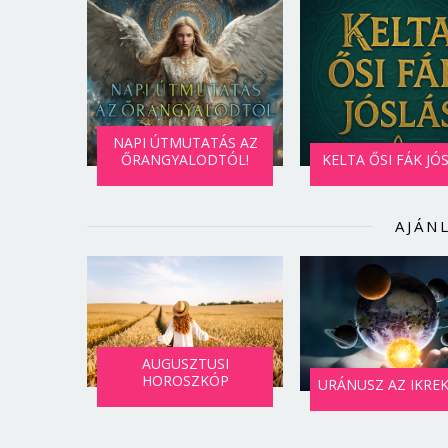
NAPI ÚTMUTATÁS AZ
ŐRANGYALODTÓL!
KELTA ŐSI FÁK JÓ
AJÁN
AUGUSZTUSI
HOROSZKÓP
URÁNUSZ AZ IKRE