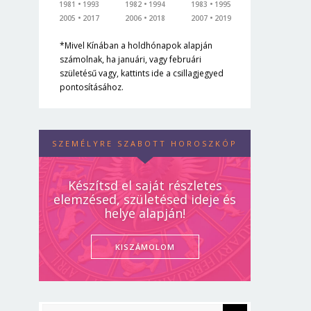
1981
1993
1982
1994
1983
1995
2005
2017
2006
2018
2007
2019
*Mivel Kínában a holdhónapok alapján
számolnak, ha januári, vagy februári
születésű vagy, kattints ide a csillagjegyed
pontosításához.
SZEMÉLYRE SZABOTT HOROSZKÓP
Készítsd el saját részletes
elemzésed, születésed ideje és
helye alapján!
KISZÁMOLOM