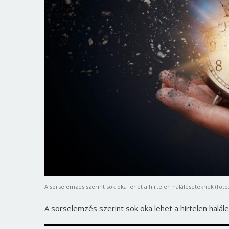
A sorselemzés szerint sok oka lehet a hirtelen haláleseteknek (fotó
A sorselemzés szerint sok oka lehet a hirtelen halá