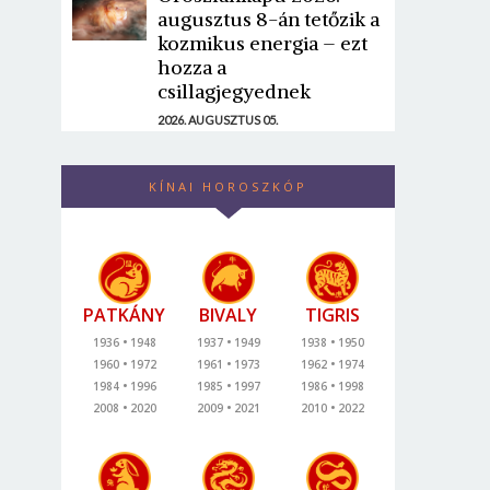
augusztus 8-án tetőzik a
kozmikus energia – ezt
hozza a
csillagjegyednek
2026. AUGUSZTUS 05.
KÍNAI HOROSZKÓP
PATKÁNY
BIVALY
TIGRIS
1936
1948
1937
1949
1938
1950
1960
1972
1961
1973
1962
1974
1984
1996
1985
1997
1986
1998
2008
2020
2009
2021
2010
2022