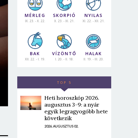
MÉRLEG
SKORPIÓ
NYILAS
IX. 23. - X. 22.
X. 23. - XI. 21.
XI. 22. - XII. 21.
BAK
VÍZÖNTŐ
HALAK
XII. 22. - I. 19.
I. 20. - II. 18.
II. 19. - III. 20.
TOP 5
Heti horoszkóp 2026.
augusztus 3-9: a nyár
egyik legragyogóbb hete
következik
2026. AUGUSZTUS 02.