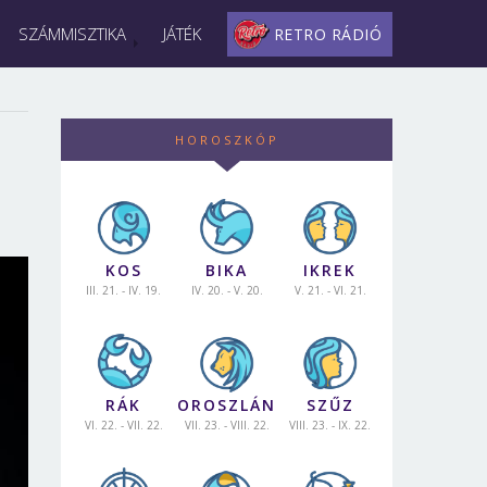
SZÁMMISZTIKA
JÁTÉK
RETRO RÁDIÓ
HOROSZKÓP
KOS
BIKA
IKREK
III. 21. - IV. 19.
IV. 20. - V. 20.
V. 21. - VI. 21.
RÁK
OROSZLÁN
SZŰZ
VI. 22. - VII. 22.
VII. 23. - VIII. 22.
VIII. 23. - IX. 22.