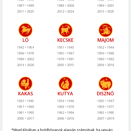
1987
1999
1988
2000
1989
2001
2011
2023
2012
2024
2013
2025
LÓ
KECSKE
MAJOM
1942
1954
1931
1943
1932
1944
1966
1978
1955
1967
1956
1968
1990
2002
1979
1991
1980
1992
2014
2026
2003
2015
2004
2016
KAKAS
KUTYA
DISZNÓ
1933
1945
1934
1946
1935
1947
1957
1969
1958
1970
1959
1971
1981
1993
1982
1994
1983
1995
2005
2017
2006
2018
2007
2019
*Mivel Kínában a holdhónapok alapján számolnak, ha januári,