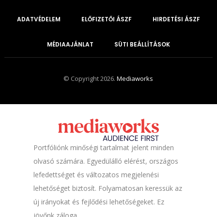
ADATVÉDELEM
ELŐFIZETŐI ÁSZF
HIRDETÉSI ÁSZF
MÉDIAAJÁNLAT
SÜTI BEÁLLÍTÁSOK
© Copyright 2026.
Mediaworks
Portfóliónk minőségi tartalmat jelent minden
olvasó számára. Egyedülálló elérést, országos
lefedettséget és változatos megjelenési
lehetőséget biztosít. Folyamatosan keressük az
új irányokat és fejlődési lehetőségeket. Ez
jövőnk záloga.