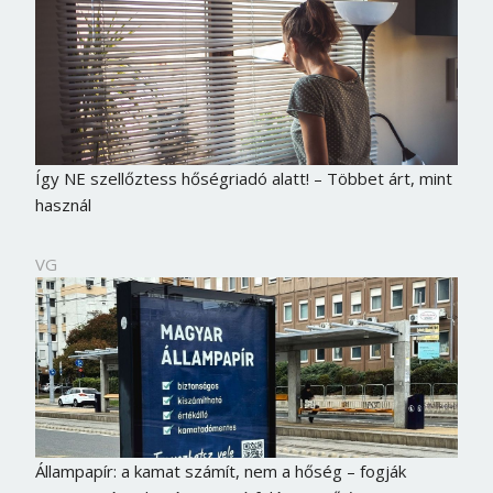
Így NE szellőztess hőségriadó alatt! – Többet árt, mint
használ
VG
Állampapír: a kamat számít, nem a hőség – fogják