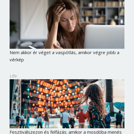
Nem akkor ér véget a vaspótlás, amikor végre jobb a
vérkép
Life
Fesztiválszezon és felfázás: amikor a mosdóba menés