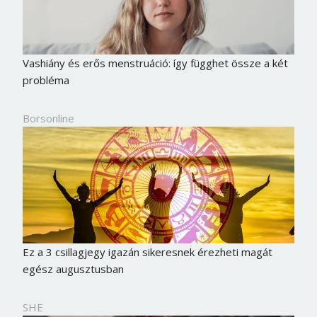
Vashiány és erős menstruáció: így függhet össze a két
probléma
Borsonline
Ez a 3 csillagjegy igazán sikeresnek érezheti magát
egész augusztusban
SHE