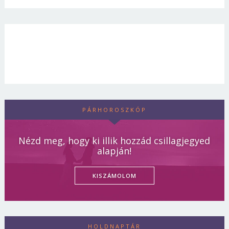
PÁRHOROSZKÓP
Nézd meg, hogy ki illik hozzád csillagjegyed
alapján!
KISZÁMOLOM
HOLDNAPTÁR