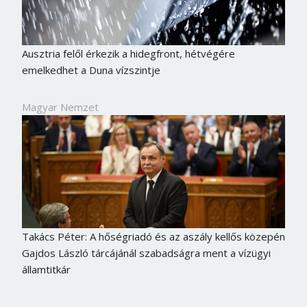
Ausztria felől érkezik a hidegfront, hétvégére
emelkedhet a Duna vízszintje
Magyar Nemzet
Takács Péter: A hőségriadó és az aszály kellős közepén
Gajdos László tárcájánál szabadságra ment a vízügyi
államtitkár