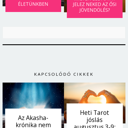
ÉLETÜNKBEN
JELEZ NEKED AZ ŐSI
JÖVENDÖLÉS?
KAPCSOLÓDÓ CIKKEK
Heti Tarot
Az Akasha-
jóslás
krónika nem
augusztus 3-9: