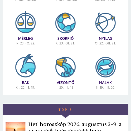
MÉRLEG
SKORPIÓ
NYILAS
IX. 23. - X. 22.
X. 23. - XI. 21.
XI. 22. - XII. 21.
BAK
VÍZÖNTŐ
HALAK
XII. 22. - I. 19.
I. 20. - II. 18.
II. 19. - III. 20.
TOP 5
Heti horoszkóp 2026. augusztus 3-9: a
nyár egyik legragyogóbb hete