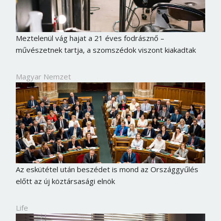
Meztelenül vág hajat a 21 éves fodrásznő –
művészetnek tartja, a szomszédok viszont kiakadtak
Magyar Nemzet
Az eskütétel után beszédet is mond az Országgyűlés
előtt az új köztársasági elnök
Life