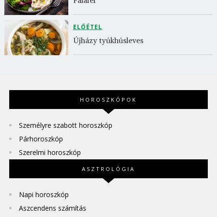
Falafel
ELŐÉTEL
Újházy tyúkhúsleves
HOROSZKÓPOK
Személyre szabott horoszkóp
Párhoroszkóp
Szerelmi horoszkóp
ASZTROLÓGIA
Napi horoszkóp
Aszcendens számítás