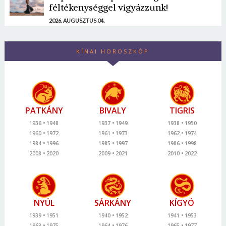
féltékenységgel vigyázzunk!
2026. AUGUSZTUS 04.
KÍNAI HOROSZKÓP
PATKÁNY
BIVALY
TIGRIS
1936
1948
1937
1949
1938
1950
1960
1972
1961
1973
1962
1974
1984
1996
1985
1997
1986
1998
2008
2020
2009
2021
2010
2022
NYÚL
SÁRKÁNY
KÍGYÓ
1939
1951
1940
1952
1941
1953
1963
1975
1964
1976
1965
1977