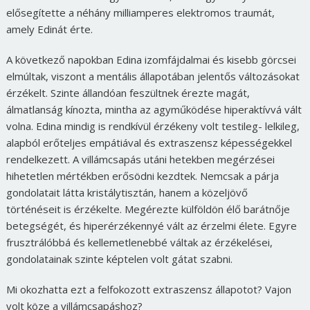
elősegítette a néhány milliamperes elektromos traumát,
amely Edinát érte.
A következő napokban Edina izomfájdalmai és kisebb görcsei
elmúltak, viszont a mentális állapotában jelentős változásokat
érzékelt. Szinte állandóan feszültnek érezte magát,
álmatlanság kínozta, mintha az agyműködése hiperaktívvá vált
volna. Edina mindig is rendkívül érzékeny volt testileg- lelkileg,
alapból erőteljes empátiával és extraszensz képességekkel
rendelkezett. A villámcsapás utáni hetekben megérzései
hihetetlen mértékben erősödni kezdtek. Nemcsak a párja
gondolatait látta kristálytisztán, hanem a közeljövő
történéseit is érzékelte. Megérezte külföldön élő barátnője
betegségét, és hiperérzékennyé vált az érzelmi élete. Egyre
frusztrálóbbá és kellemetlenebbé váltak az érzékelései,
gondolatainak szinte képtelen volt gátat szabni.
Mi okozhatta ezt a felfokozott extraszensz állapotot? Vajon
volt köze a villámcsapáshoz?