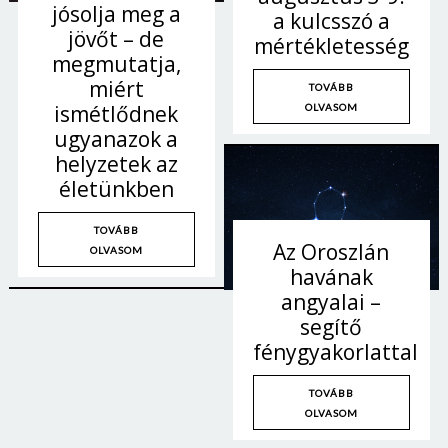
jósolja meg a
a kulcsszó a
jövőt – de
mértékletesség
megmutatja,
miért
TOVÁBB
ismétlődnek
OLVASOM
ugyanazok a
helyzetek az
életünkben
TOVÁBB
Az Oroszlán
OLVASOM
havának
angyalai –
segítő
fénygyakorlattal
TOVÁBB
OLVASOM