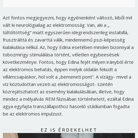
Azt fontos megjegyezni, hogy egyénenként változó, kiből mit
vált ki neurológiailag az elektromosság. Van, aki a „
túltöltöttség” miatt egyszerűen idegrendszerileg instabillá,
frusztrálttá és zavarttá válik, mindennemű pszi-képesség
kialakulása nélkül. Az, hogy Edina esetében minden bizonnyal a
tobozmirigy stimulálása történt, véletlen egybeesések
következménye. Fontos, hogy Edina fejét milyen irányból érte
az elektromos behatás, éppen melyik oldalán feküdt a
villámcsapáskor, hol volt a „bemeneti pont”. A vízágy- mivel a
víz köztudottan vezeti az elektromosságot- szintén
közrejátszhatott az esemény kialakulásában, illetve, hogy
mindez a mélyalvás REM fázisában történhetett, ezáltal Edina
agya egyfajta transzállapothoz hasonló stádiumban fogadta
be az elektromos impulzust.
EZ IS ÉRDEKELHET