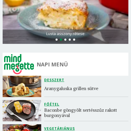
Spenótos palacsinta tejföllel töltve
NAPI MENÜ
DESSZERT
Aranygaluska grillen sütve
FŐÉTEL
Baconbe göngyölt sertésszűz rakott 
burgonyával
VEGETÁRIÁNUS