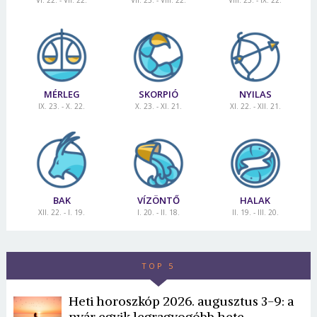
MÉRLEG
SKORPIÓ
NYILAS
IX. 23. - X. 22.
X. 23. - XI. 21.
XI. 22. - XII. 21.
BAK
VÍZÖNTŐ
HALAK
XII. 22. - I. 19.
I. 20. - II. 18.
II. 19. - III. 20.
TOP 5
Heti horoszkóp 2026. augusztus 3-9: a
nyár egyik legragyogóbb hete