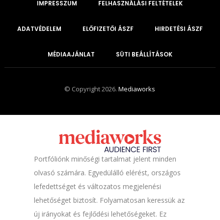
IMPRESSZUM
FELHASZNÁLÁSI FELTÉTELEK
ADATVÉDELEM
ELŐFIZETŐI ÁSZF
HIRDETÉSI ÁSZF
MÉDIAAJÁNLAT
SÜTI BEÁLLÍTÁSOK
© Copyright 2026.
Mediaworks
Portfóliónk minőségi tartalmat jelent minden
olvasó számára. Egyedülálló elérést, országos
lefedettséget és változatos megjelenési
lehetőséget biztosít. Folyamatosan keressük az
új irányokat és fejlődési lehetőségeket. Ez