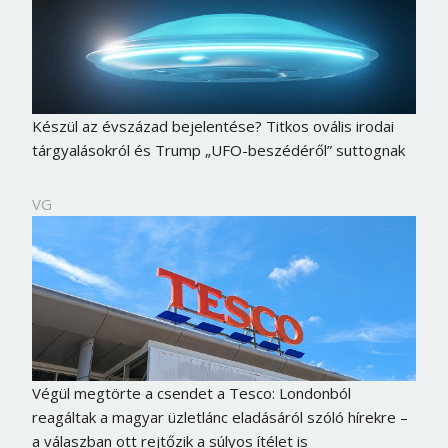
Készül az évszázad bejelentése? Titkos ovális irodai
tárgyalásokról és Trump „UFO-beszédéről” suttognak
VG
Végül megtörte a csendet a Tesco: Londonból
reagáltak a magyar üzletlánc eladásáról szóló hírekre –
a válaszban ott rejtőzik a súlyos ítélet is