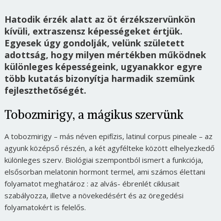
Hatodik érzék alatt az öt érzékszervünkön
kívüli, extraszensz képességeket értjük.
Egyesek úgy gondolják, velünk született
adottság, hogy milyen mértékben működnek
különleges képességeink, ugyanakkor egyre
több kutatás bizonyítja harmadik szemünk
fejleszthetőségét.
Tobozmirigy, a mágikus szervünk
A tobozmirigy – más néven epifízis, latinul corpus pineale – az
agyunk középső részén, a két agyfélteke között elhelyezkedő
különleges szerv. Biológiai szempontból ismert a funkciója,
elsősorban melatonin hormont termel, ami számos élettani
folyamatot meghatároz : az alvás- ébrenlét ciklusait
szabályozza, illetve a növekedésért és az öregedési
folyamatokért is felelős.