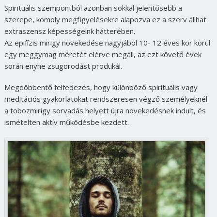
Spirituális szempontból azonban sokkal jelentősebb a
szerepe, komoly megfigyelésekre alapozva ez a szerv állhat
extraszensz képességeink hátterében.
Az epifízis mirigy növekedése nagyjából 10- 12 éves kor körül
egy meggymag méretét elérve megáll, az ezt követő évek
során enyhe zsugorodást produkál.
Megdöbbentő felfedezés, hogy különböző spirituális vagy
meditációs gyakorlatokat rendszeresen végző személyeknél
a tobozmirigy sorvadás helyett újra növekedésnek indult, és
ismételten aktív működésbe kezdett.