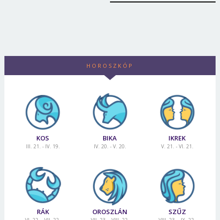
HOROSZKÓP
KOS
BIKA
IKREK
III. 21. - IV. 19.
IV. 20. - V. 20.
V. 21. - VI. 21.
RÁK
OROSZLÁN
SZŰZ
VI. 22. - VII. 22.
VII. 23. - VIII. 22.
VIII. 23. - IX. 22.