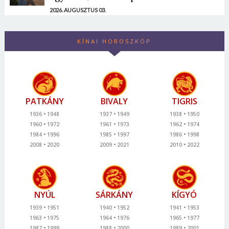
2026. AUGUSZTUS 03.
KÍNAI HOROSZKÓP
PATKÁNY
BIVALY
TIGRIS
1936
1948
1937
1949
1938
1950
1960
1972
1961
1973
1962
1974
1984
1996
1985
1997
1986
1998
2008
2020
2009
2021
2010
2022
NYÚL
SÁRKÁNY
KÍGYÓ
1939
1951
1940
1952
1941
1953
1963
1975
1964
1976
1965
1977
1987
1999
1988
2000
1989
2001