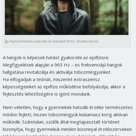
Így fejlesztheted a hatodik érzékedet! (fotó: Shutterstock)
A hangok is képesek hatást gyakorolni az epifízisre.
Megfigyelések alapján a 963 Hz – es frekvenciájú hangok
hallgatása revitalizálja és aktiválja tobozmirigyünket.
Ha elfogadjuk a teóriát, miszerint extraszensz
képességeinket az epifízis működése befolyásolja, akkor a
fejlesztés lehetőségére is igent mondunk.
Nem véletlen, hogy a gyermekek hatodik érzéke természetes
módon fejlett, hiszen tobozmirigyük kiskamasz korig aktívan
működik. Számtalan, szülők által megtapasztalt történet
bizonyítja, hogy gyermekük minden bizonnyal érzékszerveken