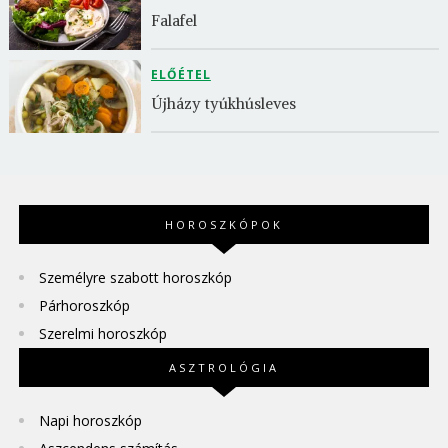
Falafel
ELŐÉTEL
Újházy tyúkhúsleves
HOROSZKÓPOK
Személyre szabott horoszkóp
Párhoroszkóp
Szerelmi horoszkóp
ASZTROLÓGIA
Napi horoszkóp