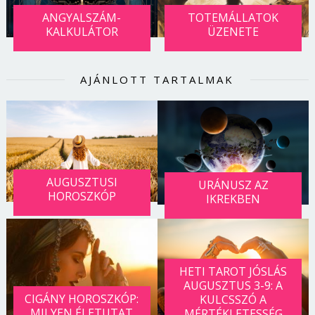
ANGYALSZÁM-
TOTEMÁLLATOK
KALKULÁTOR
ÜZENETE
AJÁNLOTT TARTALMAK
AUGUSZTUSI
URÁNUSZ AZ
HOROSZKÓP
IKREKBEN
Borsonline bejelentkezés
HETI TAROT JÓSLÁS
E-mail cím vagy felhasználónév
AUGUSZTUS 3-9: A
CIGÁNY HOROSZKÓP:
KULCSSZÓ A
MILYEN ÉLETUTAT
MÉRTÉKLETESSÉG