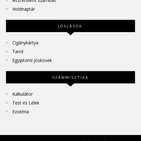
Aszcendens számítás
Holdnaptár
JÓSLÁSOK
Cigánykártya
Tarot
Egyiptomi jóskövek
SZÁMMISZTIKA
Kalkulátor
Test és Lélek
Ezotéria