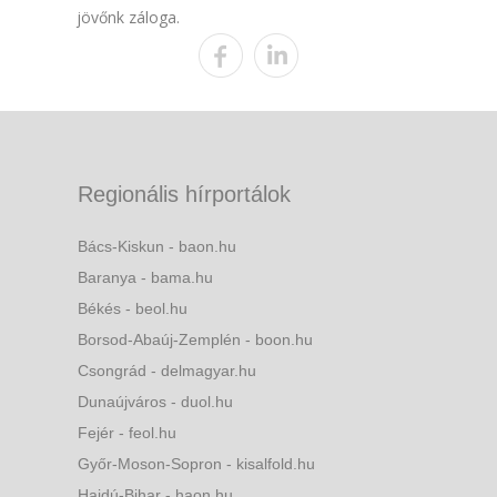
jövőnk záloga.
Regionális hírportálok
Bács-Kiskun - baon.hu
Baranya - bama.hu
Békés - beol.hu
Borsod-Abaúj-Zemplén - boon.hu
Csongrád - delmagyar.hu
Dunaújváros - duol.hu
Fejér - feol.hu
Győr-Moson-Sopron - kisalfold.hu
Hajdú-Bihar - haon.hu