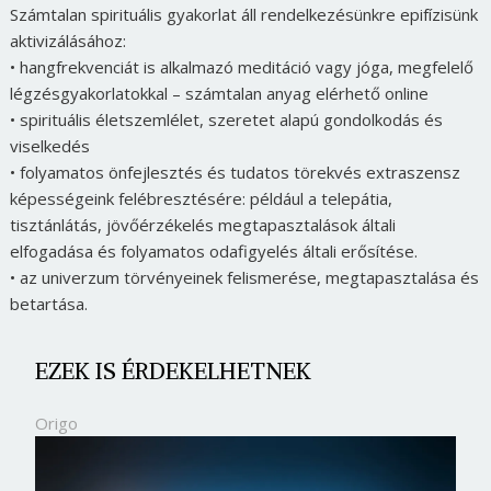
Számtalan spirituális gyakorlat áll rendelkezésünkre epifízisünk
aktivizálásához:
• hangfrekvenciát is alkalmazó meditáció vagy jóga, megfelelő
légzésgyakorlatokkal – számtalan anyag elérhető online
• spirituális életszemlélet, szeretet alapú gondolkodás és
viselkedés
• folyamatos önfejlesztés és tudatos törekvés extraszensz
képességeink felébresztésére: például a telepátia,
tisztánlátás, jövőérzékelés megtapasztalások általi
elfogadása és folyamatos odafigyelés általi erősítése.
• az univerzum törvényeinek felismerése, megtapasztalása és
betartása.
EZEK IS ÉRDEKELHETNEK
Origo