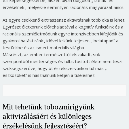
túli képességekkel bír, hiszen olyan dolgokat „ látnak” és
érzékelnek , melyekre semmilyen racionális magyarázat nincs.
Az egyre csökkenő extraszensz aktivitásnak több oka is lehet.
Egyrészt életkorunk előrehaladtával a kognitív funkcióink és a
racionális szemléletmódunk egyre intenzívebben kifejlődik és
gyakorol hatást ránk , idővel lelkünk teljesen „ belatapad” a
testünkbe és az ismert materiális világba.
Másrészt, az ember természettől elszakadt, sok
szempontból mesterséges és túlbiztosított élete nem teszi
szükségszerűvé, hogy öt érzékszervünkön túl más „
eszközöket” is használnunk kelljen a túléléshez.
Mit tehetünk tobozmirigyünk
aktivizálásáért és különleges
érzékelésünk fejlesztéséért?