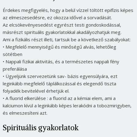
Érdekes megfigyelés, hogy a belül vízzel töltött epifízis képes
az elmeszesedésre, ez okozza idővel a sorvadását.
Az elcsökevényesedést egyrészt testi gondoskodással,
másrészt spirituális gyakorlatokkal akadályozhatjuk meg.
Ami a fizikális részt illeti, tartsuk be a következő szabályokat:
• Megfelelő mennyiségű és minőségű alvás, lehetőleg
sötétben
• Nappali fizikai aktivitás, és a természetes nappali fény
preferálása
• Ügyeljünk szervezetünk sav- bázis egyensúlyára, ezt
leginkább megfelelő táplálkozással és elegendő tiszta
folyadék bevitelével érhetjük el.
• A fluorid elkerülése : a fluorid az a kémiai elem, ami a
kalciumon kívül a leginkább képes lerakódni a tobozmirigyben,
és elmeszesíteni azt.
Spirituális gyakorlatok