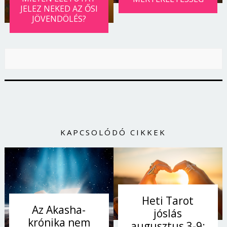
JELEZ NEKED AZ ŐSI
Jelszó
JÖVENDÖLÉS?
Mégse
Bejelentkezés
KAPCSOLÓDÓ CIKKEK
Heti Tarot
Az Akasha-
jóslás
krónika nem
augusztus 3-9: