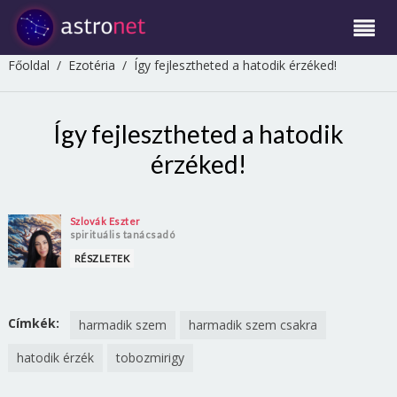
Főoldal
/
Ezotéria
/
Így fejlesztheted a hatodik érzéked!
Így fejlesztheted a hatodik
érzéked!
Szlovák Eszter
spirituális tanácsadó
RÉSZLETEK
Címkék:
harmadik szem
harmadik szem csakra
hatodik érzék
tobozmirigy