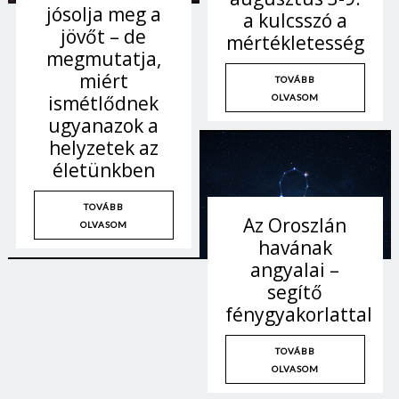
jósolja meg a
a kulcsszó a
jövőt – de
mértékletesség
megmutatja,
miért
TOVÁBB
ismétlődnek
OLVASOM
ugyanazok a
helyzetek az
életünkben
TOVÁBB
Az Oroszlán
OLVASOM
havának
angyalai –
segítő
fénygyakorlattal
TOVÁBB
OLVASOM