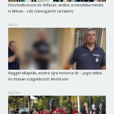
Fesztiválszezon és felfázás: amikor a mosdóba menés
is kihívás - Life (támogatott tartalom)
VEOL
Reggel elkapták, estére újra motorra ült – jogsi nélkül
és ittasan száguldozott Alsóörsön
BOON