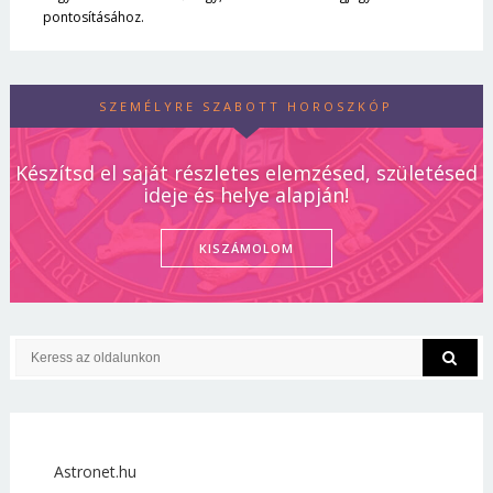
pontosításához.
SZEMÉLYRE SZABOTT HOROSZKÓP
Készítsd el saját részletes elemzésed, születésed
ideje és helye alapján!
KISZÁMOLOM
Astronet.hu