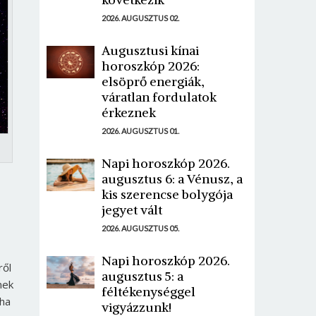
2026. AUGUSZTUS 02.
Augusztusi kínai
horoszkóp 2026:
elsöprő energiák,
váratlan fordulatok
érkeznek
2026. AUGUSZTUS 01.
Napi horoszkóp 2026.
augusztus 6: a Vénusz, a
kis szerencse bolygója
jegyet vált
2026. AUGUSZTUS 05.
Napi horoszkóp 2026.
ről
augusztus 5: a
nek
féltékenységgel
 ha
vigyázzunk!