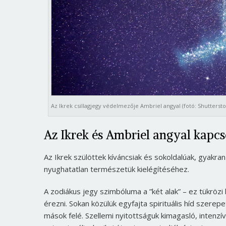
Az Ikrek csillagjegy védelmezője Ambriel angyal (fotó: Shuttersto
Az Ikrek és Ambriel angyal kapc
Az Ikrek szülöttek kíváncsiak és sokoldalúak, gyakra
nyughatatlan természetük kielégítéséhez.
A zodiákus jegy szimbóluma a ”két alak” – ez tükrözi
érezni. Sokan közülük egyfajta spirituális híd szere
mások felé. Szellemi nyitottságuk kimagasló, intenzíve