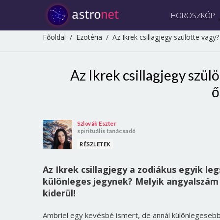
HOROSZKÓP
Főoldal
/
Ezotéria
/
Az Ikrek csillagjegy szülötte vag
Az Ikrek csillagjegy szül
ő
Szlovák Eszter
spirituális tanácsadó
RÉSZLETEK
Az Ikrek csillagjegy a zodiákus egyik le
különleges jegynek? Melyik angyalszám 
kiderül!
Ambriel egy kevésbé ismert, de annál különlegesebb 