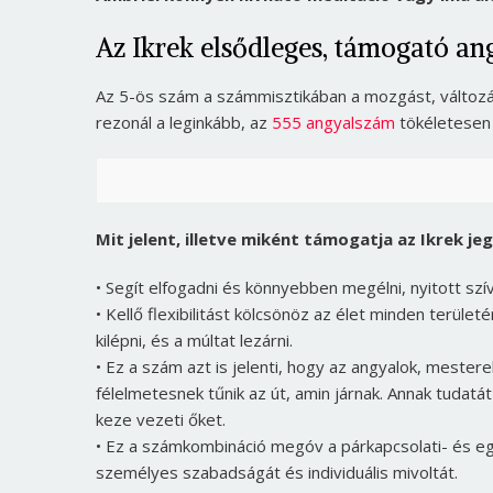
Az Ikrek elsődleges, támogató an
Az 5-ös szám a számmisztikában a mozgást, változást 
rezonál a leginkább, az
555 angyalszám
tökéletesen 
Mit jelent, illetve miként támogatja az Ikrek j
• Segít elfogadni és könnyebben megélni, nyitott szí
• Kellő flexibilitást kölcsönöz az élet minden terüle
kilépni, és a múltat lezárni.
• Ez a szám azt is jelenti, hogy az angyalok, mester
félelmetesnek tűnik az út, amin járnak. Annak tudatát
keze vezeti őket.
• Ez a számkombináció megóv a párkapcsolati- és eg
személyes szabadságát és individuális mivoltát.