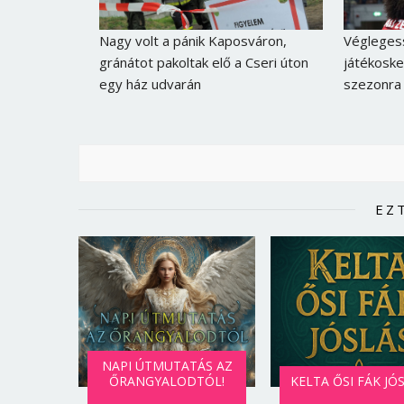
Nagy volt a pánik Kaposváron,
Véglegess
gránátot pakoltak elő a Cseri úton
játékosk
egy ház udvarán
szezonra
EZ
NAPI ÚTMUTATÁS AZ
ŐRANGYALODTÓL!
KELTA ŐSI FÁK JÓ