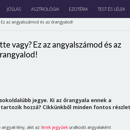
JÓSLÁS
ASZTROLÓGIA
EZOTÉRIA
TEST ÉS LÉLEK
y? Ez az angyalszámod és az őrangyalod!
ötte vagy? Ez az angyalszámod és az
rangyalod!
gsokoldalúbb jegye. Ki az őrangyala ennek a
tartozik hozzá? Cikkünkből minden fontos részle
angyali lény, akit az
Ikrek jegyűek
uralkodó angyalaként