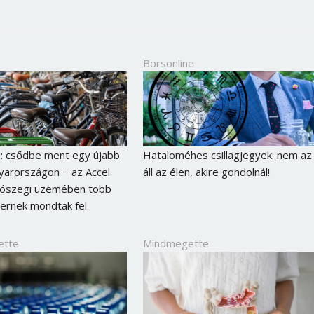
Jelszó
Borsonline
Mégse
Bejelentkezés
i: csődbe ment egy újabb
Hataloméhes csillagjegyek: nem az
arországon − az Accel
áll az élen, akire gondolnál!
tószegi üzemében több
ernek mondtak fel
ette
Mindmegette