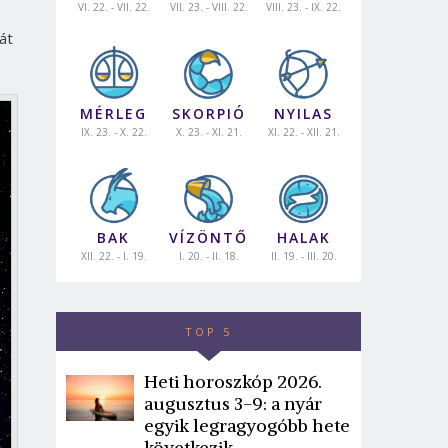
VI. 22. - VII. 22.
VII. 23. - VIII. 22.
VIII. 23. - IX. 22.
át
MÉRLEG
SKORPIÓ
NYILAS
IX. 23. - X. 22.
X. 23. - XI. 21.
XI. 22. - XII. 21.
BAK
VÍZÖNTŐ
HALAK
XII. 22. - I. 19.
I. 20. - II. 18.
II. 19. - III. 20.
TOP 5
Heti horoszkóp 2026.
augusztus 3-9: a nyár
egyik legragyogóbb hete
következik