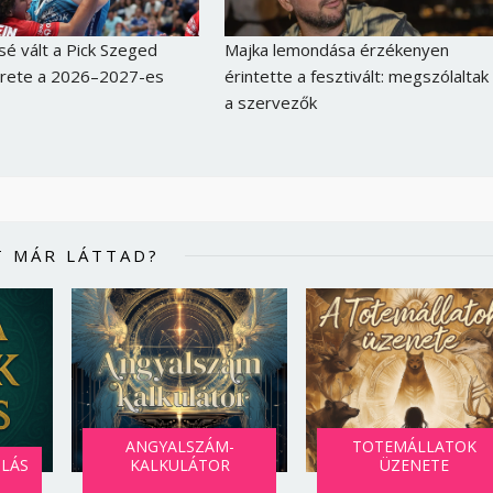
é vált a Pick Szeged
Majka lemondása érzékenyen
erete a 2026–2027-es
érintette a fesztivált: megszólaltak
a szervezők
T MÁR LÁTTAD?
ANGYALSZÁM-
TOTEMÁLLATOK
SLÁS
KALKULÁTOR
ÜZENETE