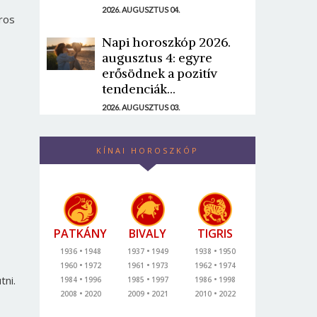
2026. AUGUSZTUS 04.
ros
Napi horoszkóp 2026.
augusztus 4: egyre
erősödnek a pozitív
tendenciák...
2026. AUGUSZTUS 03.
KÍNAI HOROSZKÓP
PATKÁNY
BIVALY
TIGRIS
1936
1948
1937
1949
1938
1950
1960
1972
1961
1973
1962
1974
tni.
1984
1996
1985
1997
1986
1998
2008
2020
2009
2021
2010
2022