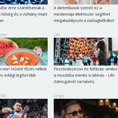
rulta: erre számíthatnak a
A dietetikusok szerint ez a
a hőség és a vízhiány miatt
mindennapi élelmiszer segíthet
an
megakadályozni a vastagbélrákot
ette
Life
k ma? Hűsítő főzés nélküli
Fesztiválszezon és felfázás: amikor
v eddigi legforróbb
a mosdóba menés is kihívás - Life
(támogatott tartalom)
YAR
Origo