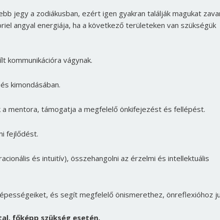
ebb jegy a zodiákusban, ezért igen gyakran találják magukat zava
briel angyal energiája, ha a következő területeken van szükségük
yílt kommunikációra vágynak.
 és kimondásában.
a mentora, támogatja a megfelelő önkifejezést és fellépést.
i fejlődést.
cionális és intuitív), összehangolni az érzelmi és intellektuális
épességeiket, és segít megfelelő önismerethez, önreflexióhoz ju
al, főképp szükség esetén.