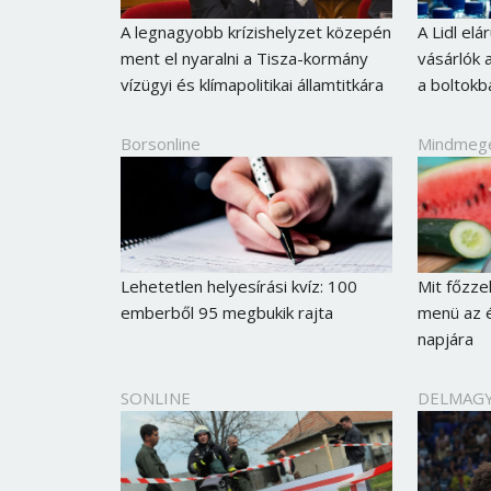
A legnagyobb krízishelyzet közepén
A Lidl elá
ment el nyaralni a Tisza-kormány
vásárlók 
vízügyi és klímapolitikai államtitkára
a boltokb
Borsonline
Mindmeg
Lehetetlen helyesírási kvíz: 100
Mit főzze
emberből 95 megbukik rajta
menü az é
napjára
SONLINE
DELMAG