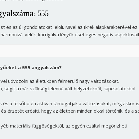
gyalszáma: 555
és az új gondolatokat jelöli. Mivel az Ikrek alapkarakterével ez
harmonizál velük, korrigálva lényük esetleges negatív aspektusait
egyűeket a 555 angyalszám?
vvel üdvözölni az életükben felmerülő nagy változásokat.
tén, segít a már szükségtelenné vált helyzetekből, kapcsolatokból
ek és a felsőbb én aktívan támogatják a változásokat, még akkor is
Borsonline bejelentkezés
 és érzetét erősíti, hogy az életben minden okkal történik, és a s
E-mail cím vagy felhasználónév
yéb materiális függőségektől, az egyén ezáltal megőrizheti