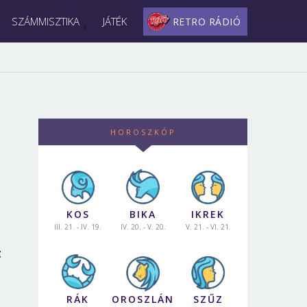
SZÁMMISZTIKA
JÁTÉK
RETRO RÁDIÓ
HOROSZKÓP
KOS
BIKA
IKREK
III. 21. - IV. 19.
IV. 20. - V. 20.
V. 21. - VI. 21.
t
RÁK
OROSZLÁN
SZŰZ