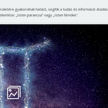
rületére gyakorolnak hatást, segítik a tudás és információ átadás
elentése: „Isten parancsa” vagy „Isten hírnöke”.