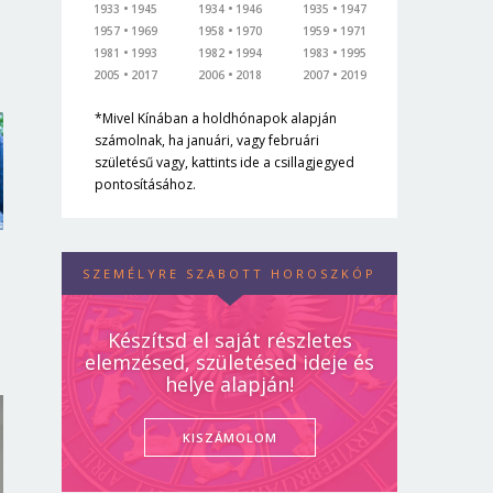
1933
1945
1934
1946
1935
1947
1957
1969
1958
1970
1959
1971
1981
1993
1982
1994
1983
1995
2005
2017
2006
2018
2007
2019
*Mivel Kínában a holdhónapok alapján
számolnak, ha januári, vagy februári
születésű vagy, kattints ide a csillagjegyed
pontosításához.
SZEMÉLYRE SZABOTT HOROSZKÓP
Készítsd el saját részletes
elemzésed, születésed ideje és
helye alapján!
KISZÁMOLOM