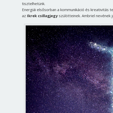
tisztelhetünk.
Energiái elsősorban a kommunikáció és kreativitás te
az
Ikrek csillagjegy
szülötteinek. Ambriel nevének j