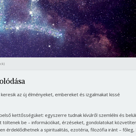
ck)
solódása
n keresik az új élményeket, embereket és izgalmakat kissé
 belső kettősségüket: egyszerre tudnak kívülről szemlélni és belül
pet töltenek be – információkat, érzéseket, gondolatokat közvetíte
n érdeklődhetnek a spiritualitás, ezotéria, filozófia iránt – főleg,