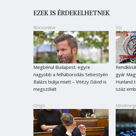
EZEK IS ÉRDEKELHETNEK
Borsonline
VG
Megbénul Budapest: egyre
Rendkívül
nagyobb a felháborodás Sebestyén
gyár Magy
Balázs bulija miatt – Vitézy Dávid is
Hunland 
megszólalt
száz emb
Origo
Mindmeg