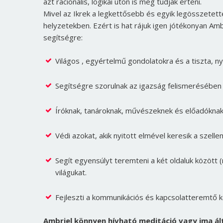
azt racionális, logikai úton is meg tudják érteni.
Mivel az Ikrek a legkettősebb és egyik legösszetett
helyzetekben. Ezért is hat rájuk igen jótékonyan Am
segítségre:
Világos , egyértelmű gondolatokra és a tiszta, n
Segítségre szorulnak az igazság felismerésében
Íróknak, tanároknak, művészeknek és előadóknak 
Védi azokat, akik nyitott elmével keresik a szellem
Segít egyensúlyt teremteni a két oldaluk között (ra
világukat.
Fejleszti a kommunikációs és kapcsolatteremtő k
Ambriel könnyen hívható meditáció vagy ima ált