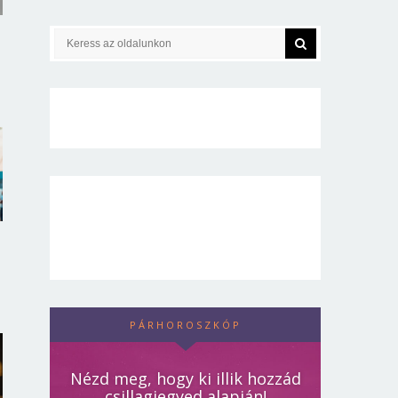
PÁRHOROSZKÓP
Nézd meg, hogy ki illik hozzád
csillagjegyed alapján!