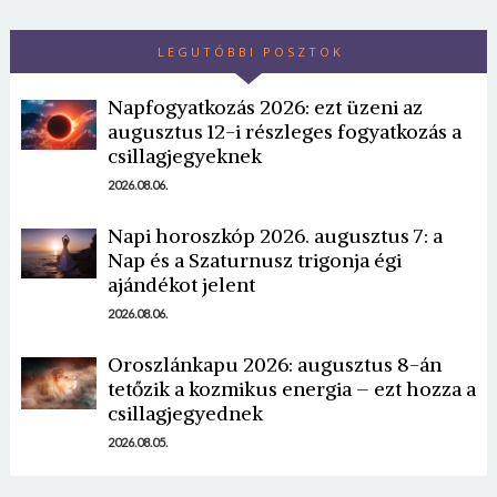
LEGUTÓBBI POSZTOK
Napfogyatkozás 2026: ezt üzeni az
augusztus 12-i részleges fogyatkozás a
csillagjegyeknek
2026.08.06.
Borsonline bejelentkezés
Napi horoszkóp 2026. augusztus 7: a
Nap és a Szaturnusz trigonja égi
E-mail cím vagy felhasználónév
ajándékot jelent
2026.08.06.
Jelszó
Oroszlánkapu 2026: augusztus 8-án
tetőzik a kozmikus energia – ezt hozza a
csillagjegyednek
2026.08.05.
Mégse
Bejelentkezés