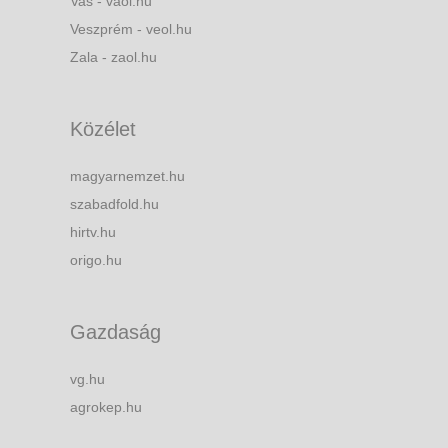
Vas - vaol.hu
Veszprém - veol.hu
Zala - zaol.hu
Közélet
magyarnemzet.hu
szabadfold.hu
hirtv.hu
origo.hu
Gazdaság
vg.hu
agrokep.hu