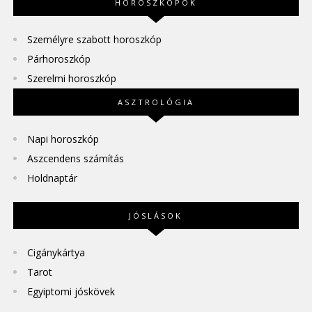
HOROSZKÓPOK
Személyre szabott horoszkóp
Párhoroszkóp
Szerelmi horoszkóp
ASZTROLÓGIA
Napi horoszkóp
Aszcendens számítás
Holdnaptár
JÓSLÁSOK
Cigánykártya
Tarot
Egyiptomi jóskövek