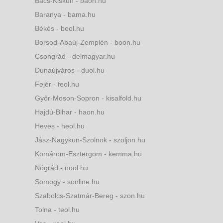
Bács-Kiskun - baon.hu
Baranya - bama.hu
Békés - beol.hu
Borsod-Abaúj-Zemplén - boon.hu
Csongrád - delmagyar.hu
Dunaújváros - duol.hu
Fejér - feol.hu
Győr-Moson-Sopron - kisalfold.hu
Hajdú-Bihar - haon.hu
Heves - heol.hu
Jász-Nagykun-Szolnok - szoljon.hu
Komárom-Esztergom - kemma.hu
Nógrád - nool.hu
Somogy - sonline.hu
Szabolcs-Szatmár-Bereg - szon.hu
Tolna - teol.hu