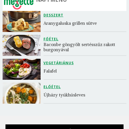
DESSZERT
Aranygaluska grillen sütve
FŐÉTEL
Baconbe göngyölt sertésszűz rakott 
burgonyával
VEGETÁRIÁNUS
Falafel
ELŐÉTEL
Újházy tyúkhúsleves