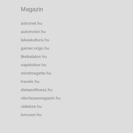
Magazin
astronet.hu
automotor.hu
lakaskultura.hu
gamer.origo.hu
likebalaton.hu
napidoktor.hu
mindmegette.hu
travelo.hu
dietaesfitnesz.hu
vitorlazasmagazin.hu
videkize.hu
tvmusor.hu