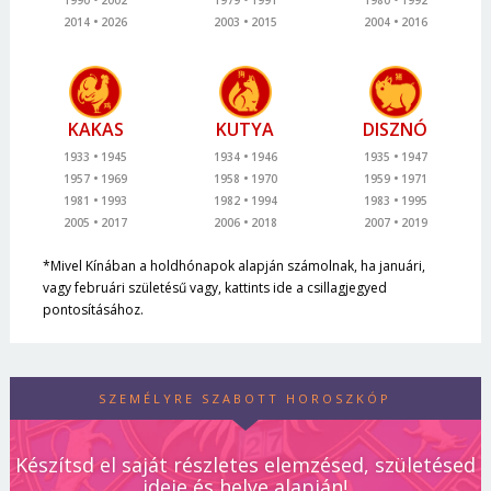
2014
2026
2003
2015
2004
2016
KAKAS
KUTYA
DISZNÓ
1933
1945
1934
1946
1935
1947
1957
1969
1958
1970
1959
1971
1981
1993
1982
1994
1983
1995
2005
2017
2006
2018
2007
2019
*Mivel Kínában a holdhónapok alapján számolnak, ha januári,
vagy februári születésű vagy, kattints ide a csillagjegyed
pontosításához.
SZEMÉLYRE SZABOTT HOROSZKÓP
Készítsd el saját részletes elemzésed, születésed
ideje és helye alapján!