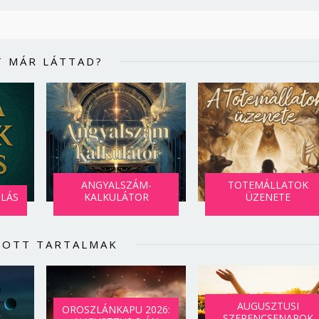
T MÁR LÁTTAD?
ANGYALSZÁM-
TOTEMÁLLATOK
SLÁS
KALKULÁTOR
ÜZENETE
LOTT TARTALMAK
AUGUSZTUSI
OROSZLÁNKAPU 2026:
SZERENCSENAPOK