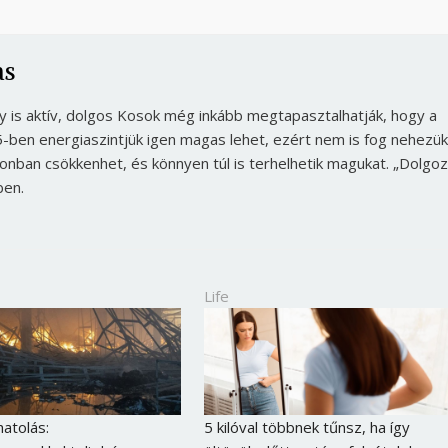
as
gy is aktív, dolgos Kosok még inkább megtapasztalhatják, hogy a
-ben energiaszintjük igen magas lehet, ezért nem is fog nehezü
zonban csökkenhet, és könnyen túl is terhelhetik magukat. „Dolgoz
ben.
Life
Borsonline bejelentkezés
E-mail cím vagy felhasználónév
atolás:
5 kilóval többnek tűnsz, ha így