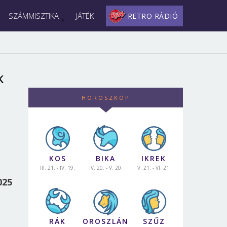
SZÁMMISZTIKA
JÁTÉK
RETRO RÁDIÓ
k
HOROSZKÓP
KOS
BIKA
IKREK
III. 21. - IV. 19.
IV. 20. - V. 20.
V. 21. - VI. 21.
025
RÁK
OROSZLÁN
SZŰZ