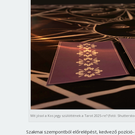
Mit jósol a Kos jegy szülöttének a Tarot 2025-re? (fotó: Shuttersto
Szakmai szempontból előrelépést, kedvező pozíció- v