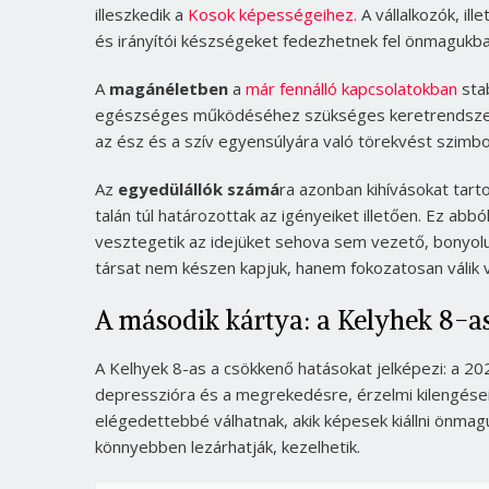
illeszkedik a
Kosok képességeihez.
A vállalkozók, ill
és irányítói készségeket fedezhetnek fel önmagukb
A
magánéletben
a
már fennálló kapcsolatokban
stab
egészséges működéséhez szükséges keretrendszer át
az ész és a szív egyensúlyára való törekvést szimbol
Az
egyedülállók számá
ra azonban kihívásokat tart
talán túl határozottak az igényeiket illetően. Ez a
vesztegetik az idejüket sehova sem vezető, bonyolult
társat nem készen kapjuk, hanem fokozatosan válik 
A második kártya: a Kelyhek 8-a
A Kelhyek 8-as a csökkenő hatásokat jelképezi: a 2
depresszióra és a megrekedésre, érzelmi kilengése
elégedettebbé válhatnak, akik képesek kiállni önmagu
könnyebben lezárhatják, kezelhetik.