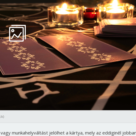
ck)
agy munkahelyváltást jelölhet a kártya, mely az eddiginél jobba