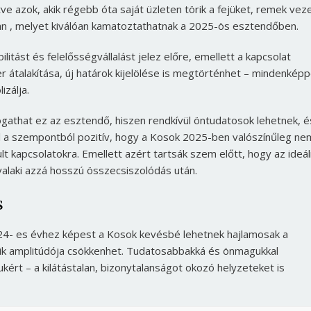
etve azok, akik régebb óta saját üzleten törik a fejüket, remek vez
an , melyet kiválóan kamatoztathatnak a 2025-ös esztendőben.
ilitást és felelősségvállalást jelez előre, emellett a kapcsolat
alakítása, új határok kijelölése is megtörténhet – mindenkép
izálja.
ogathat ez az esztendő, hiszen rendkívül öntudatosok lehetnek, é
bból a szempontból pozitív, hogy a Kosok 2025-ben valószínűleg ne
 kapcsolatokra. Emellett azért tartsák szem előtt, hogy az ideál
valaki azzá hosszú összecsiszolódás után.
s
024- es évhez képest a Kosok kevésbé lehetnek hajlamosak a
ik amplitúdója csökkenhet. Tudatosabbakká és önmagukkal
kért – a kilátástalan, bizonytalanságot okozó helyzeteket is