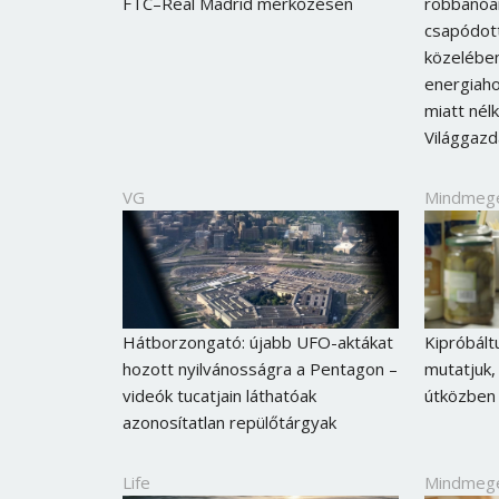
FTC–Real Madrid mérkőzésen
robbanóan
csapódott
közelében
energiaho
miatt nél
Világgaz
VG
Mindmeg
Hátborzongató: újabb UFO-aktákat
Kipróbált
hozott nyilvánosságra a Pentagon –
mutatjuk,
videók tucatjain láthatóak
útközben
azonosítatlan repülőtárgyak
Life
Mindmeg