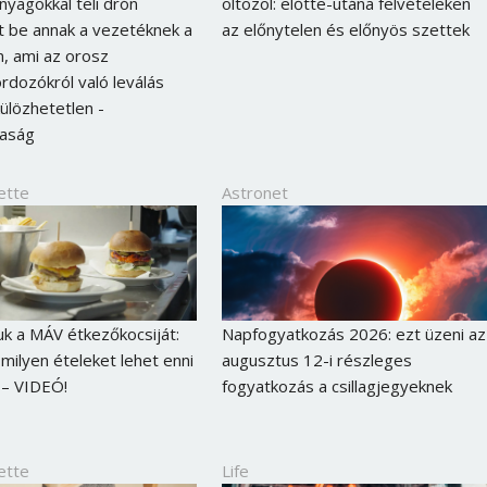
yagokkal teli drón
öltözöl: előtte-utána felvételeken
Jelszó
 be annak a vezetéknek a
az előnytelen és előnyös szettek
, ami az orosz
rdozókról való leválás
külözhetetlen -
Mégse
Bejelentkezés
daság
ette
Astronet
uk a MÁV étkezőkocsiját:
Napfogyatkozás 2026: ezt üzeni az
 milyen ételeket lehet enni
augusztus 12-i részleges
 – VIDEÓ!
fogyatkozás a csillagjegyeknek
ette
Life