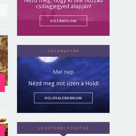
Nézd meg, hogy ki illik hozzád
csillagjegyed alapján!
KISZÁMOLOM
HOLDNAPTÁR
Mai nap
Nézd meg mit üzen a Hold!
HOLDKALENDÁRIUM
LEGUTÓBBI POSZTOK