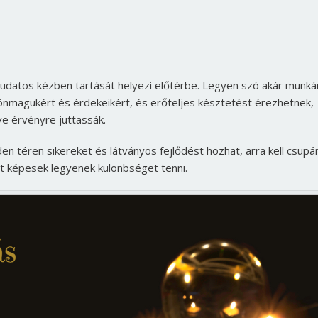
 tudatos kézben tartását helyezi előtérbe. Legyen szó akár munkár
 önmagukért és érdekeikért, és erőteljes késztetést érezhetnek,
ve érvényre juttassák.
en téren sikereket és látványos fejlődést hozhat, arra kell csupá
tt képesek legyenek különbséget tenni.