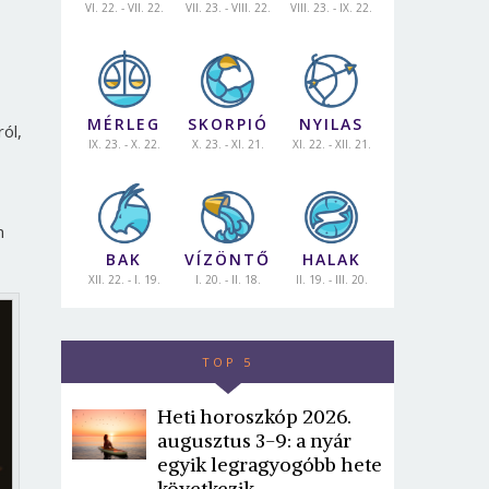
VI. 22. - VII. 22.
VII. 23. - VIII. 22.
VIII. 23. - IX. 22.
MÉRLEG
SKORPIÓ
NYILAS
ól,
IX. 23. - X. 22.
X. 23. - XI. 21.
XI. 22. - XII. 21.
n
BAK
VÍZÖNTŐ
HALAK
XII. 22. - I. 19.
I. 20. - II. 18.
II. 19. - III. 20.
TOP 5
Heti horoszkóp 2026.
augusztus 3-9: a nyár
egyik legragyogóbb hete
következik