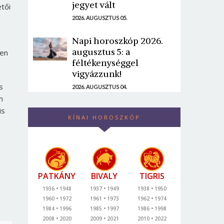
jegyet vált
etői
2026. AUGUSZTUS 05.
Napi horoszkóp 2026.
augusztus 5: a
pen
féltékenységgel
vigyázzunk!
s
2026. AUGUSZTUS 04.
m
is
KÍNAI HOROSZKÓP
PATKÁNY
BIVALY
TIGRIS
1936
1948
1937
1949
1938
1950
1960
1972
1961
1973
1962
1974
1984
1996
1985
1997
1986
1998
2008
2020
2009
2021
2010
2022