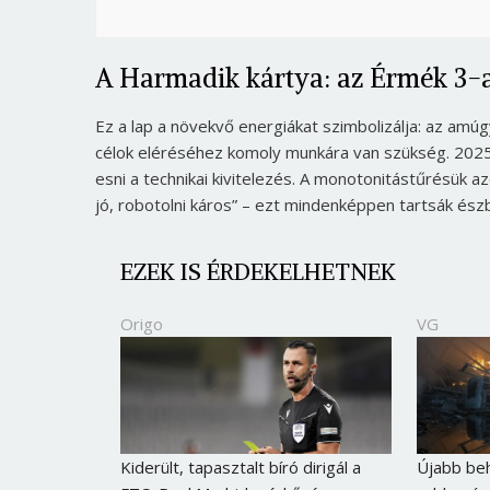
A Harmadik kártya: az Érmék 3-
Ez a lap a növekvő energiákat szimbolizálja: az amú
célok eléréséhez komoly munkára van szükség. 2025
esni a technikai kivitelezés. A monotonitástűrésük a
jó, robotolni káros” – ezt mindenképpen tartsák ész
EZEK IS ÉRDEKELHETNEK
Origo
VG
Kiderült, tapasztalt bíró dirigál a
Újabb beh