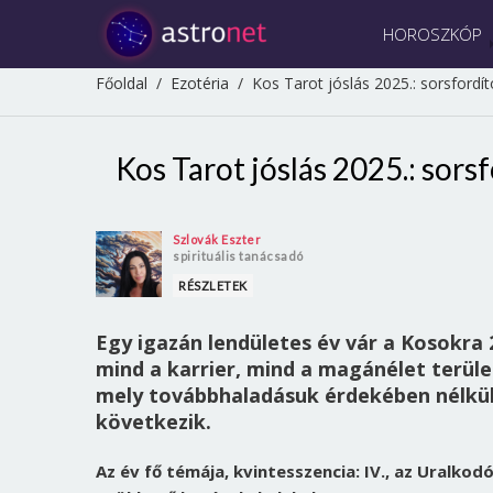
HOROSZKÓP
Főoldal
/
Ezotéria
/
Kos Tarot jóslás 2025.: sorsfordí
Kos Tarot jóslás 2025.: sors
Szlovák Eszter
spirituális tanácsadó
RÉSZLETEK
Egy igazán lendületes év vár a Kosokra 
mind a karrier, mind a magánélet terül
mely továbbhaladásuk érdekében nélkülö
következik.
Az év fő témája, kvintesszencia: IV., az Uralkod