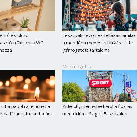
ntő és olcsó
Fesztiválszezon és felfázás: amikor
asztó trükk: csak WC-
a mosdóba menés is kihívás - Life
 hozzá
(támogatott tartalom)
Mindmegette
ult a padokra, elhunyt a
Kiderült, mennyibe kerül a fixáras
skola fáradhatatlan tanára
menü idén a Sziget Fesztiválon