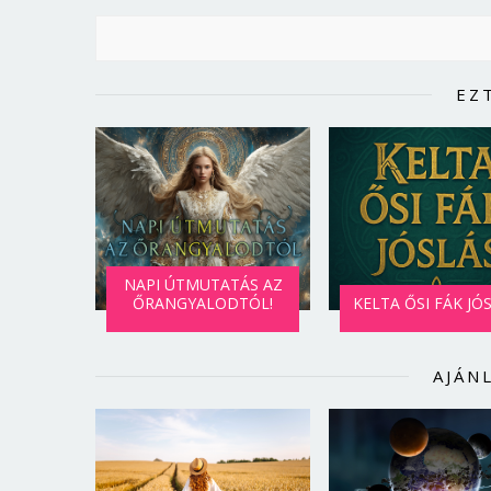
EZ
NAPI ÚTMUTATÁS AZ
ŐRANGYALODTÓL!
KELTA ŐSI FÁK JÓ
AJÁN