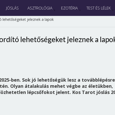
JÓSLÁS
ASZTROLÓGIA
EZOTÉRIA
TEST ÉS LÉLEK
tó lehetőségeket jeleznek a lapok
fordító lehetőségeket jeleznek a lapo
2025-ben. Sok jó lehetőségük lesz a továbblépésre
etén. Olyan átalakulás mehet végbe az életükben,
zhetetlen lépcsőfokot jelent. Kos Tarot jóslás 2
ó