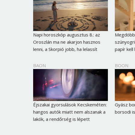
Napi horoszkóp augusztus 8.: az
Megdöbbe
Oroszlán ma ne akarjon hasznos
szúnyogri
lenni, a Skorpió jobb, ha lelassít
papír kell
BAON
BOON
Éjszakai gyorsulások Kecskeméten:
Gyász bor
hangos autók miatt nem alszanak a
borsodi i
lakók, a rendőrség is lépett