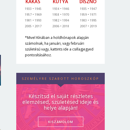
KAKAS
KUTYA
DISZNÓ
1933
1945
1934
1946
1935
1947
1957
1969
1958
1970
1959
1971
1981
1993
1982
1994
1983
1995
2005
2017
2006
2018
2007
2019
*Mivel Kínában a holdhónapok alapján
számolnak, ha januári, vagy februári
születésű vagy, kattints ide a csillagjegyed
pontosításához.
SZEMÉLYRE SZABOTT HOROSZKÓP
Készítsd el saját részletes
elemzésed, születésed ideje és
helye alapján!
KISZÁMOLOM