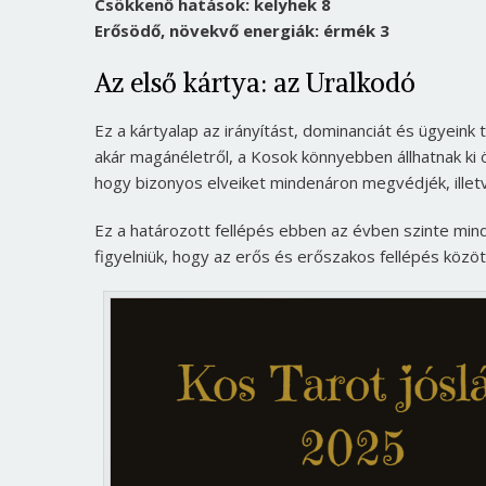
Csökkenő hatások: kelyhek 8
Erősödő, növekvő energiák: érmék 3
Az első kártya: az Uralkodó
Ez a kártyalap az irányítást, dominanciát és ügyeink
akár magánéletről, a Kosok könnyebben állhatnak ki
hogy bizonyos elveiket mindenáron megvédjék, illet
Ez a határozott fellépés ebben az évben szinte mind
figyelniük, hogy az erős és erőszakos fellépés közö