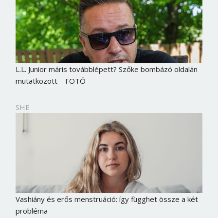
L.L. Junior máris továbblépett? Szőke bombázó oldalán
mutatkozott – FOTÓ
SHE
Vashiány és erős menstruáció: így függhet össze a két
probléma