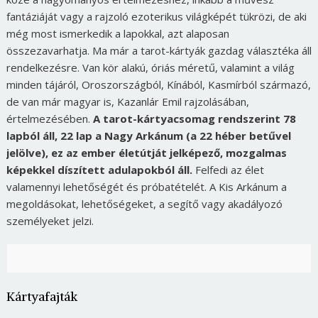
fantáziáját vagy a rajzoló ezoterikus világképét tükrözi, de aki
még most ismerkedik a lapokkal, azt alaposan
összezavarhatja. Ma már a tarot-kártyák gazdag választéka áll
rendelkezésre. Van kör alakú, óriás méretű, valamint a világ
minden tájáról, Oroszországból, Kínából, Kasmírból származó,
de van már magyar is, Kazanlár Emil rajzolásában,
értelmezésében.
A tarot-kártyacsomag rendszerint 78
lapból áll, 22 lap a Nagy Arkánum (a 22 héber betűvel
jelölve), ez az ember életútját jelképező, mozgalmas
képekkel díszített adulapokból áll.
Felfedi az élet
valamennyi lehetőségét és próbatételét. A Kis Arkánum a
megoldásokat, lehetőségeket, a segítő vagy akadályozó
személyeket jelzi.
Kártyafajták