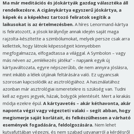
Ma már meditációs és jóskártyák gazdag választéka áll
rendelkezésre. A cigánykártya egyszerű jóskártya, a
képek és a képekhez tartozó feliratok segítik a
laikusokat is az értelmezésben.
A híres Lenormand-kártya
is feliratozott, a jósok királynője annak idején saját maga
rajzolta-készítette a szimbólumokat, melyek persze csak arra
kellettek, hogy látnoki képességeit könnyebben
megfogalmazza, elfogadtassa a világgal. A Symbolon – vagy
más néven az „emlékezés játéka” – napjaink egyik új
kártyaváltozata, egyre népszerűbb, de nem annyira jóslásra,
mint inkább a lélek útjának feltárására való. Ez ugyancsak
szorosan kapcsolódik az asztrológiához. A használatához
azonban már asztrológiai ismeretekre is szükség van. Tudni
kell az egyes jegyek, házak, bolygók jelentését. Mert a kirakás
módja ezekre épül.
A kártyavetés – akár kéthavonta, akár
naponta végzi vagy végezteti valaki – segít abban, hogy
megismerje saját korlátait, és felkészülhessen a várható
események fogadására, feldolgozására.
Nem lehet
kutyafuttában végezni, és nem szabad ugyanarról a kérdésről