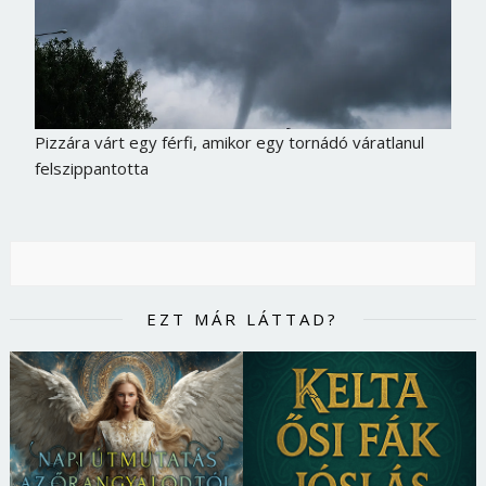
Jelszó
Mégse
Bejelentkezés
Pizzára várt egy férfi, amikor egy tornádó váratlanul
felszippantotta
EZT MÁR LÁTTAD?