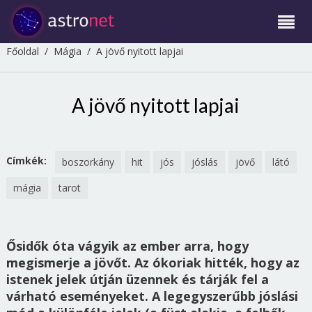
Főoldal
/
Mágia
/
A jövő nyitott lapjai
A jövő nyitott lapjai
Címkék:
boszorkány
hit
jós
jóslás
jövő
látó
mágia
tarot
Ősidők óta vágyik az ember arra, hogy
megismerje a jövőt. Az ókoriak hitték, hogy az
istenek jelek útján üzennek és tárják fel a
várható eseményeket. A legegyszerűbb jóslási