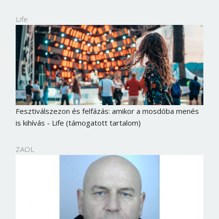
Life
Fesztiválszezon és felfázás: amikor a mosdóba menés
is kihívás - Life (támogatott tartalom)
ZAOL