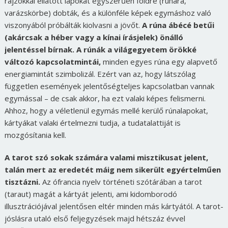
rajzokkal ellátott lapokat egyszerűen földre (ruhára,
varázskörbe) dobták, és a különféle képek egymáshoz való
viszonyából próbálták kiolvasni a jövőt.
A rúna ábécé betűi
(akárcsak a héber vagy a kínai írásjelek) önálló
jelentéssel bírnak. A rúnák a világegyetem örökké
változó kapcsolatmintái,
minden egyes rúna egy alapvető
energiamintát szimbolizál. Ezért van az, hogy látszólag
független események jelentőségteljes kapcsolatban vannak
egymással – de csak akkor, ha ezt valaki képes felismerni.
Ahhoz, hogy a véletlenül egymás mellé kerülő rúnalapokat,
kártyákat valaki értelmezni tudja, a tudatalattiját is
mozgósítania kell.
A tarot szó sokak számára valami misztikusat jelent,
talán mert az eredetét máig nem sikerült egyértelműen
tisztázni.
Az ófrancia nyelv történeti szótárában a tarot
(taraut) magát a kártyát jelenti, ami kidomborodó
illusztrációjával jelentősen eltér minden más kártyától. A tarot-
jóslásra utaló első feljegyzések majd hétszáz évvel