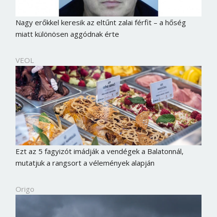
Nagy erőkkel keresik az eltűnt zalai férfit – a hőség
miatt különösen aggódnak érte
VEOL
Ezt az 5 fagyizót imádják a vendégek a Balatonnál,
mutatjuk a rangsort a vélemények alapján
Borsonline bejelentkezés
E-mail cím vagy felhasználónév
Origo