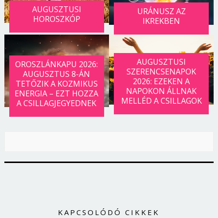
AUGUSZTUSI
URÁNUSZ AZ
HOROSZKÓP
IKREKBEN
AUGUSZTUSI
OROSZLÁNKAPU 2026:
SZERENCSENAPOK
AUGUSZTUS 8-ÁN
2026: EZEKEN A
TETŐZIK A KOZMIKUS
NAPOKON ÁLLNAK
ENERGIA – EZT HOZZA
MELLÉD A CSILLAGOK
A CSILLAGJEGYEDNEK
KAPCSOLÓDÓ CIKKEK