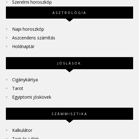
Szerelmi horoszkóp
ASZTROLÓGIA
Napi horoszkóp
Aszcendens számítás
Holdnaptár
JÓSLÁSOK
Cigánykártya
Tarot
Egyiptomi jóskövek
SZÁMMISZTIKA
Kalkulátor
Test és Lélek