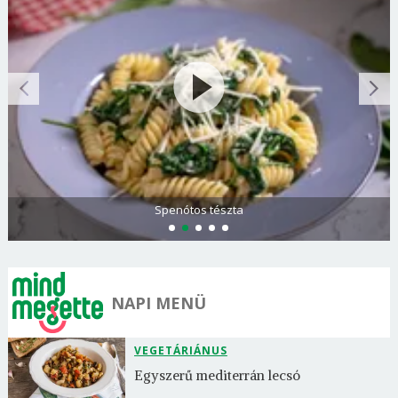
Görögdinnye-limonádé
NAPI MENÜ
VEGETÁRIÁNUS
Egyszerű mediterrán lecsó