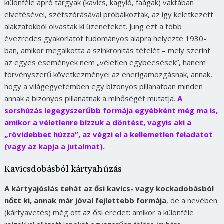
különféle apró tárgyak (kavics, kagyló, faágak) vaktában
elvetésével, szétszórásával próbálkoztak, az így keletkezett
alakzatokból olvastak ki üzeneteket. Jung ezt a több
évezredes gyakorlatot tudományos alapra helyezte 1930-
ban, amikor megalkotta a szinkronitás tételét – mely szerint
az egyes események nem „véletlen egybeesések”, hanem
törvényszerű következményei az enerigamozgásnak, annak,
hogy a világegyetemben egy bizonyos pillanatban minden
annak a bizonyos pillanatnak a minőségét mutatja.
A
sorshúzás legegyszerűbb formája egyébként még ma is,
amikor a véletlenre bízzuk a döntést, vagyis aki a
„rövidebbet húzza”, az végzi el a kellemetlen feladatot
(vagy az kapja a jutalmat).
Kavicsdobásból kártyahúzás
A kártyajóslás tehát az ősi kavics- vagy kockadobásból
nőtt ki, annak már jóval fejlettebb formája
, de a nevében
(kártyavetés) még ott az ősi eredet: amikor a különféle