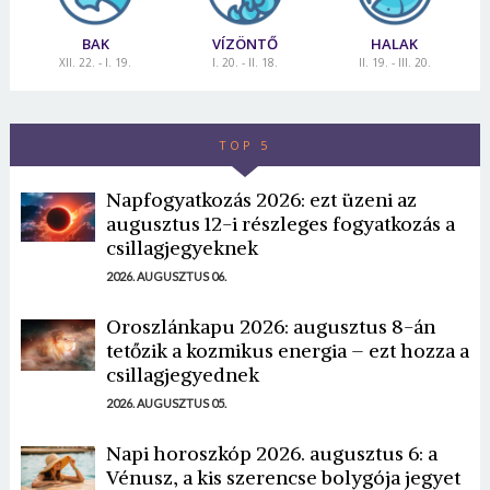
BAK
VÍZÖNTŐ
HALAK
XII. 22. - I. 19.
I. 20. - II. 18.
II. 19. - III. 20.
TOP 5
Napfogyatkozás 2026: ezt üzeni az
augusztus 12-i részleges fogyatkozás a
csillagjegyeknek
2026. AUGUSZTUS 06.
Oroszlánkapu 2026: augusztus 8-án
tetőzik a kozmikus energia – ezt hozza a
csillagjegyednek
2026. AUGUSZTUS 05.
Napi horoszkóp 2026. augusztus 6: a
Vénusz, a kis szerencse bolygója jegyet