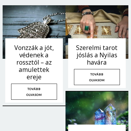
Vonzzák a jót,
Szerelmi tarot
védenek a
jóslás a Nyilas
rossztól – az
havára
amulettek
TOVÁBB
ereje
OLVASOM
TOVÁBB
OLVASOM