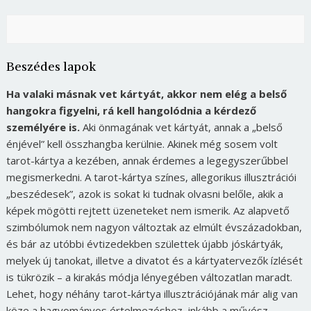
Beszédes lapok
Ha valaki másnak vet kártyát, akkor nem elég a belső
hangokra figyelni, rá kell hangolódnia a kérdező
személyére is.
Aki önmagának vet kártyát, annak a „belső
énjével” kell összhangba kerülnie. Akinek még sosem volt
tarot-kártya a kezében, annak érdemes a legegyszerűbbel
megismerkedni. A tarot-kártya színes, allegorikus illusztrációi
„beszédesek”, azok is sokat ki tudnak olvasni belőle, akik a
képek mögötti rejtett üzeneteket nem ismerik. Az alapvető
szimbólumok nem nagyon változtak az elmúlt évszázadokban,
és bár az utóbbi évtizedekben születtek újabb jóskártyák,
melyek új tanokat, illetve a divatot és a kártyatervezők ízlését
is tükrözik – a kirakás módja lényegében változatlan maradt.
Lehet, hogy néhány tarot-kártya illusztrációjának már alig van
köze a hagyományos értelmezéshez, inkább a művész