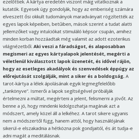
ezelőttiek. A kártya eredetén viszont máig vitatkoznak a
kutatók. Egyesek úgy gondolják, hogy az emberiség számára
elveszett ősi okkult tudományok maradványait rögzítették az
egyes lapok képeiben, betűiben, mások szerint a tudat alatti
jellemzőket vagy intuíciókat stimuláló képsor csupán, amihez
minden korban hozzáadtak még valamit az adott ezoterikus
világnézetből.
Aki veszi a fáradságot, és alaposabban
megismeri az egyes kártyalapok jelentését, megérti a
véletlenül kiválasztott lapok üzenetét, és idővel rájön,
hogy az esetleges akadályok és szenvedések éppúgy az
előrejutását szolgálják, mint a siker és a boldogság.
A
tarot-kártya a lélek ápolásának egyik legmegfelelőbb
„tankönyve”. Ismerői a lapok segítségével próbálják
értelmezni a múltat, megérteni a jelent, felismerni a jövőt. Az
benne a jó, hogy mindenki kidolgozhatja magának azt a
módszert, amely közel áll a lelkéhez. A tarot sikere ugyanis
nem a módszertől függ, hanem attól, hogy használójának
sikerül-e elszakadnia a hétközna pok gondjaitól, és át tudja-e
adni magát a meditálásnak.