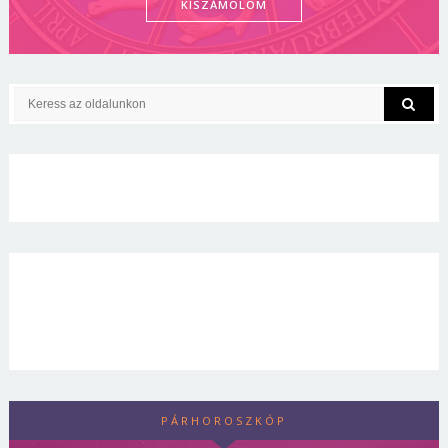
KISZÁMOLOM
PÁRHOROSZKÓP