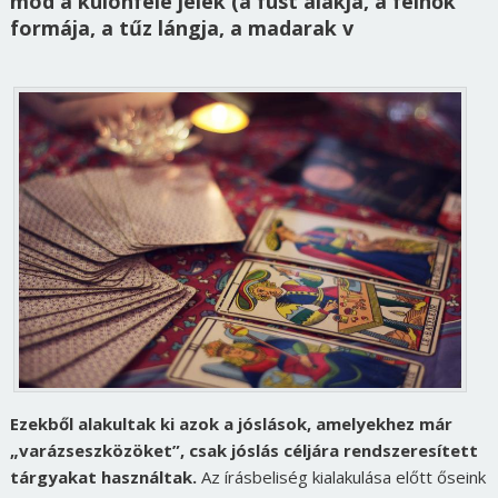
mód a különféle jelek (a füst alakja, a felhők
formája, a tűz lángja, a madarak v
Ezekből alakultak ki azok a jóslások, amelyekhez már
„varázseszközöket”, csak jóslás céljára rendszeresített
tárgyakat használtak.
Az írásbeliség kialakulása előtt őseink