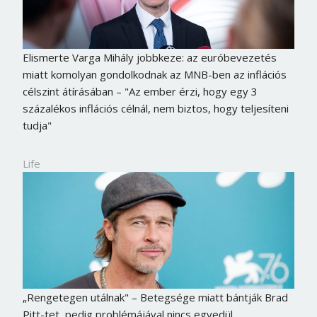
Elismerte Varga Mihály jobbkeze: az euróbevezetés
miatt komolyan gondolkodnak az MNB-ben az inflációs
célszint átírásában – "Az ember érzi, hogy egy 3
százalékos inflációs célnál, nem biztos, hogy teljesíteni
tudja"
Life
„Rengetegen utálnak" – Betegsége miatt bántják Brad
Pitt-tet, pedig problémájával nincs egyedül