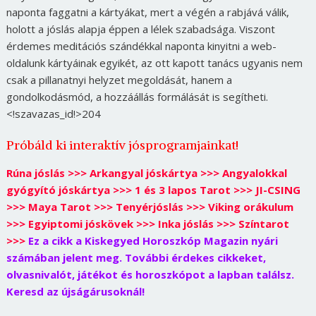
naponta faggatni a kártyákat, mert a végén a rabjává válik,
holott a jóslás alapja éppen a lélek szabadsága. Viszont
érdemes meditációs szándékkal naponta kinyitni a web-
oldalunk kártyáinak egyikét, az ott kapott tanács ugyanis nem
csak a pillanatnyi helyzet megoldását, hanem a
gondolkodásmód, a hozzáállás formálását is segítheti.
<!szavazas_id!>204
Próbáld ki interaktív jósprogramjainkat!
Rúna jóslás >>>
Arkangyal jóskártya >>>
Angyalokkal
gyógyító jóskártya >>>
1 és 3 lapos Tarot >>>
JI-CSING
>>>
Maya Tarot >>>
Tenyérjóslás >>>
Viking orákulum
>>>
Egyiptomi jóskövek >>>
Inka jóslás >>>
Színtarot
>>>
Ez a cikk a Kiskegyed Horoszkóp Magazin nyári
számában jelent meg. További érdekes cikkeket,
olvasnivalót, játékot és horoszkópot a lapban találsz.
Keresd az újságárusoknál!