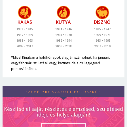
KAKAS
KUTYA
DISZNÓ
1933
1945
1934
1946
1935
1947
1957
1969
1958
1970
1959
1971
1981
1993
1982
1994
1983
1995
2005
2017
2006
2018
2007
2019
*Mivel Kínában a holdhónapok alapján számolnak, ha januári,
vagy februári születésű vagy, kattints ide a csillagjegyed
pontosításához.
SZEMÉLYRE SZABOTT HOROSZKÓP
Készítsd el saját részletes elemzésed, születésed
ideje és helye alapján!