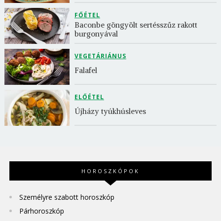
FŐÉTEL
Baconbe göngyölt sertésszűz rakott 
burgonyával
VEGETÁRIÁNUS
Falafel
ELŐÉTEL
Újházy tyúkhúsleves
HOROSZKÓPOK
Személyre szabott horoszkóp
Párhoroszkóp