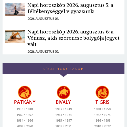
Napi horoszkóp 2026. augusztus 5: a
féltékenységgel vigyázzunk!
2026. AUGUSZTUS 04.
Napi horoszkóp 2026. augusztus 6: a
Vénusz, a kis szerencse bolygója jegyet
vált
2026. AUGUSZTUS 05.
KÍNAI HOROSZKÓP
PATKÁNY
BIVALY
TIGRIS
1936
1948
1937
1949
1938
1950
1960
1972
1961
1973
1962
1974
1984
1996
1985
1997
1986
1998
2008
2020
2009
2021
2010
2022