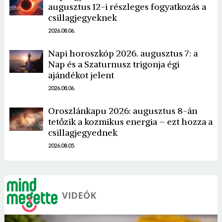
augusztus 12-i részleges fogyatkozás a
csillagjegyeknek
2026.08.06.
Napi horoszkóp 2026. augusztus 7: a
Nap és a Szaturnusz trigonja égi
Borsonline bejelentkezés
ajándékot jelent
2026.08.06.
E-mail cím vagy felhasználónév
Oroszlánkapu 2026: augusztus 8-án
tetőzik a kozmikus energia – ezt hozza a
csillagjegyednek
Jelszó
2026.08.05.
Mégse
Bejelentkezés
VIDEÓK