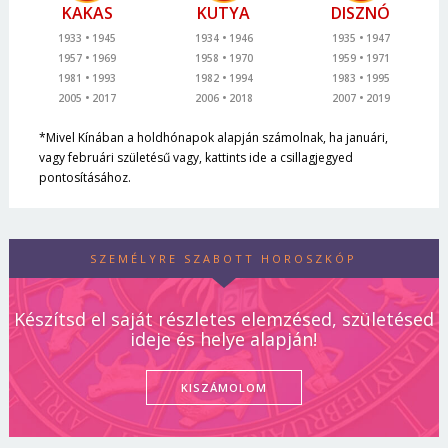
KAKAS
KUTYA
DISZNÓ
1933
1945
1934
1946
1935
1947
1957
1969
1958
1970
1959
1971
1981
1993
1982
1994
1983
1995
2005
2017
2006
2018
2007
2019
*Mivel Kínában a holdhónapok alapján számolnak, ha januári,
vagy februári születésű vagy, kattints ide a csillagjegyed
pontosításához.
SZEMÉLYRE SZABOTT HOROSZKÓP
Készítsd el saját részletes elemzésed, születésed
ideje és helye alapján!
KISZÁMOLOM