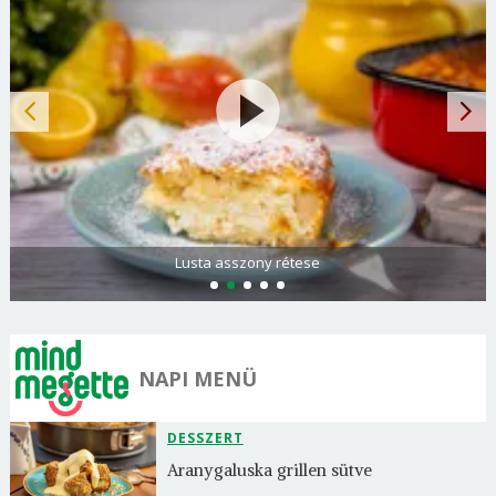
Spenótos palacsinta tejföllel töltve
NAPI MENÜ
DESSZERT
Aranygaluska grillen sütve