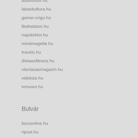
automotor.hu
lakaskultura.hu
gamer.origo.hu
likebalaton.hu
napidoktor.hu
mindmegette.hu
travelo.hu
dietaesfitnesz.hu
vitorlazasmagazin.hu
videkize.hu
tvmusor.hu
Bulvár
borsonline.hu
ripost.hu