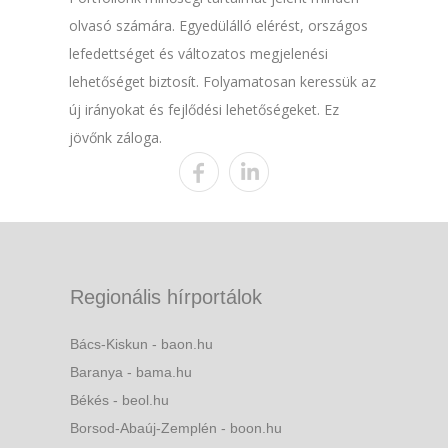
olvasó számára. Egyedülálló elérést, országos
lefedettséget és változatos megjelenési
lehetőséget biztosít. Folyamatosan keressük az
új irányokat és fejlődési lehetőségeket. Ez
jövőnk záloga.
Regionális hírportálok
Bács-Kiskun - baon.hu
Baranya - bama.hu
Békés - beol.hu
Borsod-Abaúj-Zemplén - boon.hu