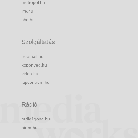
metropol.hu
life.hu
she.hu
Szolgáltatás
freemail.hu
koponyeg.hu
videa.hu
lapcentrum.hu
Rádió
radio1gong.hu
hirfm.hu