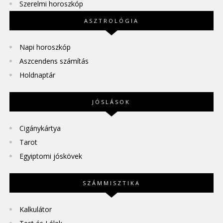
Szerelmi horoszkóp
ASZTROLÓGIA
Napi horoszkóp
Aszcendens számítás
Holdnaptár
JÓSLÁSOK
Cigánykártya
Tarot
Egyiptomi jóskövek
SZÁMMISZTIKA
Kalkulátor