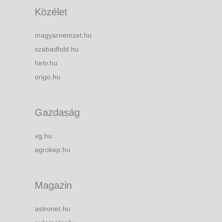
Közélet
magyarnemzet.hu
szabadfold.hu
hirtv.hu
origo.hu
Gazdaság
vg.hu
agrokep.hu
Magazin
astronet.hu