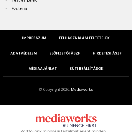
Test és Lélek
Ezotéria
IMPRESSZUM
FELHASZNÁLÁSI FELTÉTELEK
ADATVÉDELEM
ELŐFIZETŐI ÁSZF
HIRDETÉSI ÁSZF
MÉDIAAJÁNLAT
SÜTI BEÁLLÍTÁSOK
© Copyright 2026.
Mediaworks
Portfóliónk minőségi tartalmat jelent minden