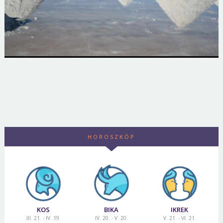
HOROSZKÓP
KOS
BIKA
IKREK
III. 21. - IV. 19.
IV. 20. - V. 20.
V. 21. - VI. 21.