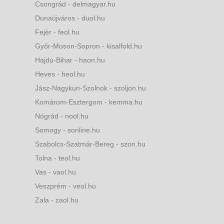
Csongrád - delmagyar.hu
Dunaújváros - duol.hu
Fejér - feol.hu
Győr-Moson-Sopron - kisalfold.hu
Hajdú-Bihar - haon.hu
Heves - heol.hu
Jász-Nagykun-Szolnok - szoljon.hu
Komárom-Esztergom - kemma.hu
Nógrád - nool.hu
Somogy - sonline.hu
Szabolcs-Szatmár-Bereg - szon.hu
Tolna - teol.hu
Vas - vaol.hu
Veszprém - veol.hu
Zala - zaol.hu