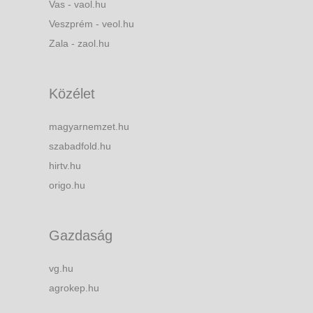
Vas - vaol.hu
Veszprém - veol.hu
Zala - zaol.hu
Közélet
magyarnemzet.hu
szabadfold.hu
hirtv.hu
origo.hu
Gazdaság
vg.hu
agrokep.hu