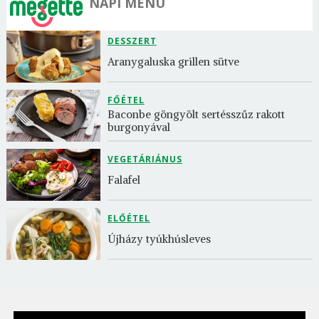
NAPI MENÜ
DESSZERT
Aranygaluska grillen sütve
FŐÉTEL
Baconbe göngyölt sertésszűz rakott 
burgonyával
VEGETÁRIÁNUS
Falafel
ELŐÉTEL
Újházy tyúkhúsleves