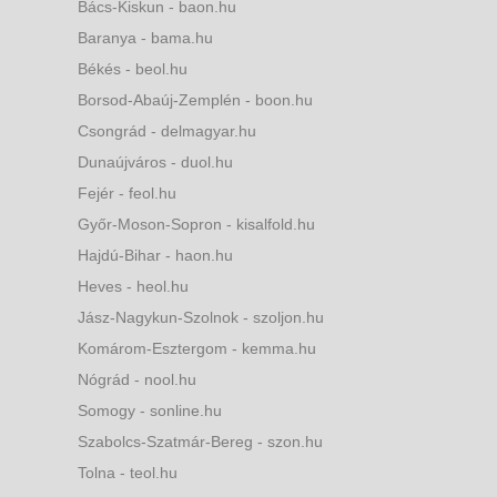
Bács-Kiskun - baon.hu
Baranya - bama.hu
Békés - beol.hu
Borsod-Abaúj-Zemplén - boon.hu
Csongrád - delmagyar.hu
Dunaújváros - duol.hu
Fejér - feol.hu
Győr-Moson-Sopron - kisalfold.hu
Hajdú-Bihar - haon.hu
Heves - heol.hu
Jász-Nagykun-Szolnok - szoljon.hu
Komárom-Esztergom - kemma.hu
Nógrád - nool.hu
Somogy - sonline.hu
Szabolcs-Szatmár-Bereg - szon.hu
Tolna - teol.hu