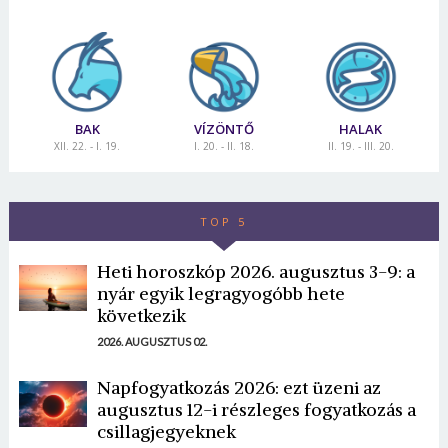
BAK
VÍZÖNTŐ
HALAK
XII. 22. - I. 19.
I. 20. - II. 18.
II. 19. - III. 20.
TOP 5
Heti horoszkóp 2026. augusztus 3-9: a
nyár egyik legragyogóbb hete
következik
2026. AUGUSZTUS 02.
Napfogyatkozás 2026: ezt üzeni az
augusztus 12-i részleges fogyatkozás a
csillagjegyeknek