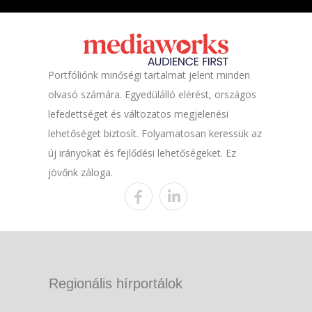
Portfóliónk minőségi tartalmat jelent minden
olvasó számára. Egyedülálló elérést, országos
lefedettséget és változatos megjelenési
lehetőséget biztosít. Folyamatosan keressük az
új irányokat és fejlődési lehetőségeket. Ez
jövőnk záloga.
Regionális hírportálok