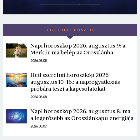
LEGUTÓBBI POSZTOK
Napi horoszkóp 2026. augusztus 9: a
Merkúr ma belép az Oroszlánba
2026.08.08.
Borsonline bejelentkezés
Heti szerelmi horoszkóp 2026.
E-mail cím vagy felhasználónév
augusztus 10-16.: a napfogyatkozás
próbára teszi a kapcsolatokat
2026.08.08.
Jelszó
Napi horoszkóp 2026. augusztus 8: ma
a legerősebb az Oroszlánkapu energiája
2026.08.07.
Mégse
Bejelentkezés