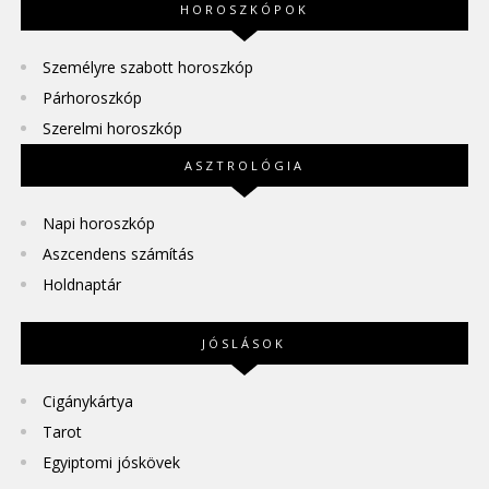
HOROSZKÓPOK
Személyre szabott horoszkóp
Párhoroszkóp
Szerelmi horoszkóp
ASZTROLÓGIA
Napi horoszkóp
Aszcendens számítás
Holdnaptár
JÓSLÁSOK
Cigánykártya
Tarot
Egyiptomi jóskövek