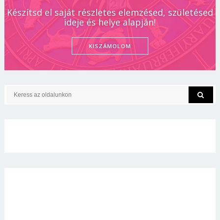
Készítsd el saját részletes elemzésed, születésed
ideje és helye alapján!
KISZÁMOLOM