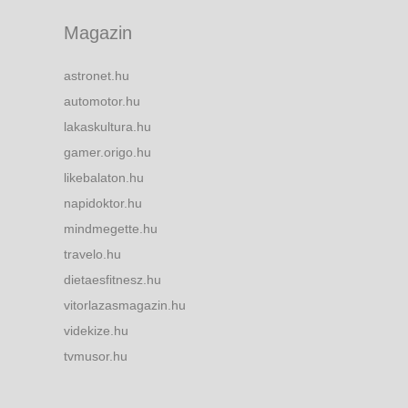
Magazin
astronet.hu
automotor.hu
lakaskultura.hu
gamer.origo.hu
likebalaton.hu
napidoktor.hu
mindmegette.hu
travelo.hu
dietaesfitnesz.hu
vitorlazasmagazin.hu
videkize.hu
tvmusor.hu