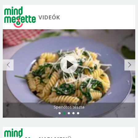
VIDEÓK
Spenótos tészta