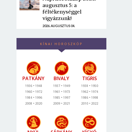
augusztus 5: a
féltékenységgel
vigyázzunk!
2026. AUGUSZTUS 04.
KÍNAI HOROSZKÓP
PATKÁNY
BIVALY
TIGRIS
1936
1948
1937
1949
1938
1950
1960
1972
1961
1973
1962
1974
1984
1996
1985
1997
1986
1998
2008
2020
2009
2021
2010
2022