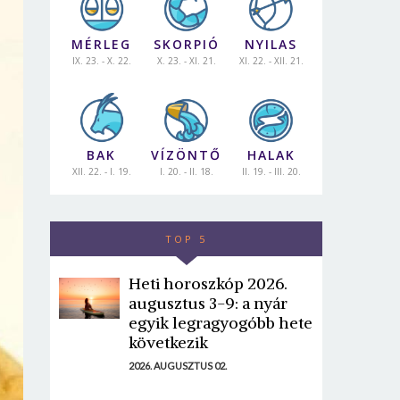
MÉRLEG
SKORPIÓ
NYILAS
IX. 23. - X. 22.
X. 23. - XI. 21.
XI. 22. - XII. 21.
BAK
VÍZÖNTŐ
HALAK
XII. 22. - I. 19.
I. 20. - II. 18.
II. 19. - III. 20.
TOP 5
Heti horoszkóp 2026.
augusztus 3-9: a nyár
egyik legragyogóbb hete
következik
2026. AUGUSZTUS 02.