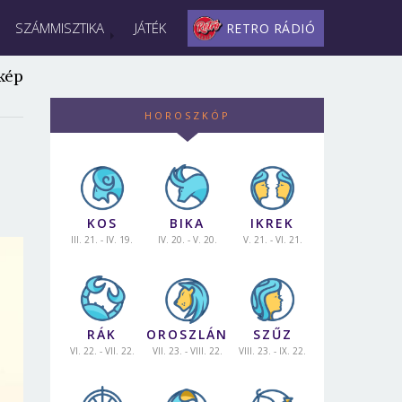
SZÁMMISZTIKA
JÁTÉK
RETRO RÁDIÓ
kép
HOROSZKÓP
KOS
BIKA
IKREK
III. 21. - IV. 19.
IV. 20. - V. 20.
V. 21. - VI. 21.
RÁK
OROSZLÁN
SZŰZ
VI. 22. - VII. 22.
VII. 23. - VIII. 22.
VIII. 23. - IX. 22.