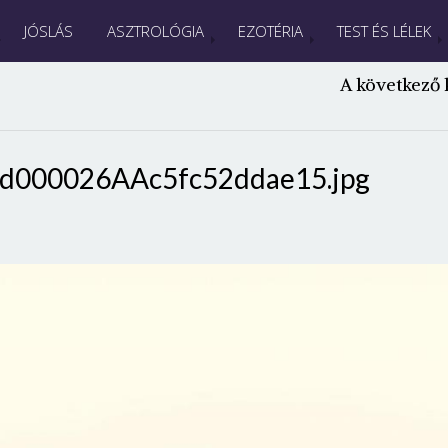
JÓSLÁS
ASZTROLÓGIA
EZOTÉRIA
TEST ÉS LÉLEK
A következő 
-d000026AAc5fc52ddae15.jpg