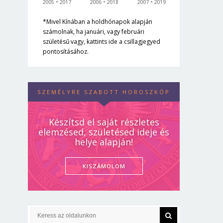
2005
2017
2006
2018
2007
2019
*Mivel Kínában a holdhónapok alapján
számolnak, ha januári, vagy februári
születésű vagy, kattints ide a csillagjegyed
pontosításához.
SZEMÉLYRE SZABOTT HOROSZKÓP
Készítsd el saját részletes
elemzésed, születésed ideje és
helye alapján!
KISZÁMOLOM