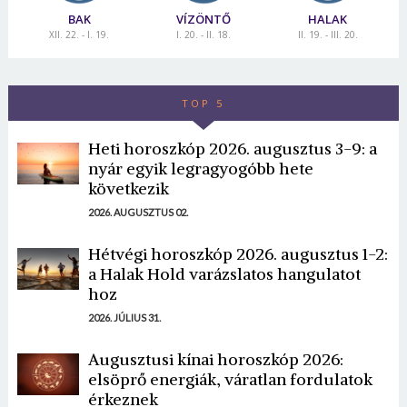
BAK
VÍZÖNTŐ
HALAK
XII. 22. - I. 19.
I. 20. - II. 18.
II. 19. - III. 20.
TOP 5
Heti horoszkóp 2026. augusztus 3-9: a
nyár egyik legragyogóbb hete
következik
2026. AUGUSZTUS 02.
Hétvégi horoszkóp 2026. augusztus 1-2:
a Halak Hold varázslatos hangulatot
hoz
2026. JÚLIUS 31.
Augusztusi kínai horoszkóp 2026:
elsöprő energiák, váratlan fordulatok
érkeznek