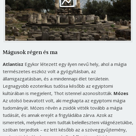
Mágusok régen és ma
Atlantisz
Egykor létezett egy ilyen nevű hely, ahol a mágia
természetes eszköz volt a gyógyításban, az
államigazgatásban, és a mindennapi élet területein.
Legnagyobb ezoterikus tudósa később az egyiptomi
kultúrában is megjelent, Thot istennel azonosították.
Mózes
Az utolsó beavatott volt, aki megkapta az egyiptomi mágia
tudományát. Mózes révén a zsidók vitték tovább a mágia
tudását, és annak erejét a frigyládába zárva. Azok az
ismeretek, melyeket nem tudtak beleilleszteni világnézetükbe,
szóban terjedtek – ez lett később az a szöveggyűjtemény,