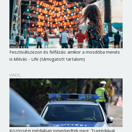
Fesztiválszezon és felfázás: amikor a mosdóba menés
is kihívás - Life (támogatott tartalom)
VAOL
Közösségi médiában ismerkedtek meg: Tragédiával