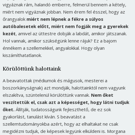
vigyáznak rám, halandó emberre, felmerül bennem a kétely,
miért nem vigyáznak jobban. Nem érem fel ésszel, hogy az
őrangyalok
miért nem lépnek a fékre a súlyos
autóbalesetek előtt, miért nem fogják meg a gyerekek
kezét
, amivel az úttestre dobják a labdát, amikor játszanak.
Hol vannak, amikor szükségünk lenne rájuk? Ez a bajom
énnékem a szellemekkel, angyalokkal. Hogy olyan
kiszámíthatatlanok.
Körülöttünk halottaink
A beavatottak (médiumok és mágusok, mesterei a
boszorkányságnak) azt mondják, halottainktól nem vagyunk
elszakítva, szüntelenül körülöttünk vannak.
Nem őket
veszítettük el, csak azt a képességet, hogy látni tudjuk
őket.
Állítják, tudatosságunk fejleszthető, de ez sok
gyakorlást, tanulást kíván. S beavatást a
szellemtudományokba azért, hogy az elhaltakat ne csak
megidézni tudjuk, de képesek legyünk elküldeni is. Morgana