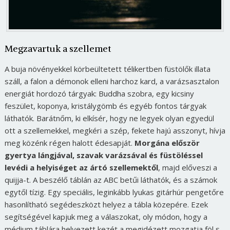
Megzavartuk a szellemet
A buja növényekkel körbeültetett télikertben füstölők illata
száll, a falon a démonok elleni harchoz kard, a varázsasztalon
energiát hordozó tárgyak: Buddha szobra, egy kicsiny
feszület, koponya, kristálygömb és egyéb fontos tárgyak
láthatók. Barátnőm, ki elkísér, hogy ne legyek olyan egyedül
ott a szellemekkel, megkéri a szép, fekete hajú asszonyt, hívja
meg közénk régen halott édesapját.
Morgána először
gyertya lángjával, szavak varázsával és füstöléssel
levédi a helyiséget az ártó szellemektől
, majd előveszi a
quijja-t. A beszélő táblán az ABC betűi láthatók, és a számok
egytől tízig. Egy speciális, leginkább lyukas gitárhúr pengetőre
hasonlítható segédeszközt helyez a tábla közepére. Ezek
segítségével kapjuk meg a válaszokat, oly módon, hogy a
médium táblára helyezett kezét a megidézett mozgatja föl s