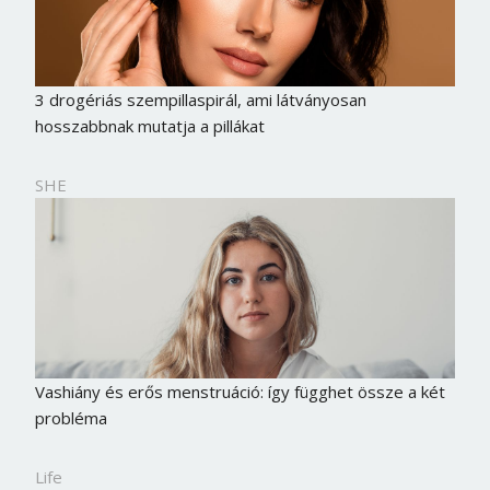
3 drogériás szempillaspirál, ami látványosan
hosszabbnak mutatja a pillákat
SHE
Vashiány és erős menstruáció: így függhet össze a két
probléma
Life