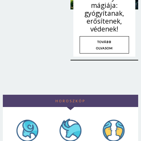
mágiája:
gyógyítanak,
erősítenek,
védenek!
TOVÁBB
OLVASOM
HOROSZKÓP