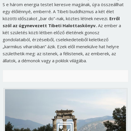
S e három energia testet keresve magának, újra összeállhat
egy élőlénnyé, emberré. A Tibeti buddhizmus a két élet
közötti időszakot „bar do”-nak, köztes létnek nevezi.
Erről
szól az úgynevezett Tibeti Halottaskönyv.
Az ember a
két születés közti létben előző életének gonosz
gondolataiból, érzéseiből, cselekedeteiből keletkező
„karmikus viharokban” ázik. Ezek elől menekülve hat helyre
születhetik meg: az istenek, a félistenek, az emberek, az
állatok, a démonok vagy a poklok világába.