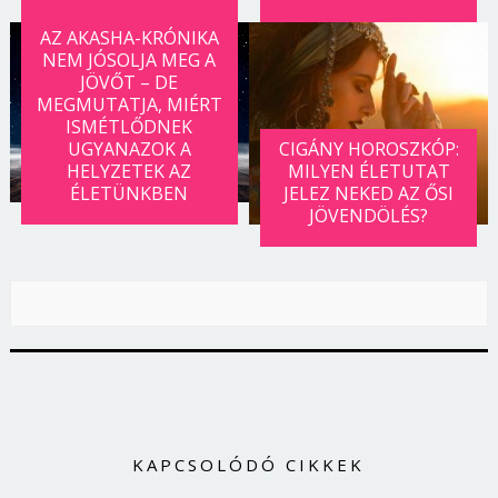
AZ AKASHA-KRÓNIKA
NEM JÓSOLJA MEG A
JÖVŐT – DE
MEGMUTATJA, MIÉRT
ISMÉTLŐDNEK
UGYANAZOK A
CIGÁNY HOROSZKÓP:
HELYZETEK AZ
MILYEN ÉLETUTAT
ÉLETÜNKBEN
JELEZ NEKED AZ ŐSI
JÖVENDÖLÉS?
KAPCSOLÓDÓ CIKKEK