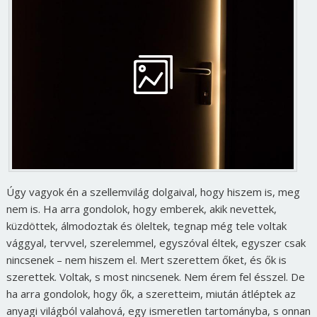
Úgy vagyok én a szellemvilág dolgaival, hogy hiszem is, meg
nem is. Ha arra gondolok, hogy emberek, akik nevettek,
küzdöttek, álmodoztak és öleltek, tegnap még tele voltak
vággyal, tervvel, szerelemmel, egyszóval éltek, egyszer csak
nincsenek – nem hiszem el. Mert szerettem őket, és ők is
szerettek. Voltak, s most nincsenek. Nem érem fel ésszel. De
ha arra gondolok, hogy ők, a szeretteim, miután átléptek az
anyagi világból valahová, egy ismeretlen tartományba, s onnan