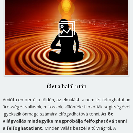
Élet a halál után
Amióta ember él a földön, az elmúlást, a nem lét felfoghatatlan
ürességét vallások, mítoszok, különféle filozófiák segítségével
igyekszik önmaga számára elfogadhatóvá tenni.
Az öt
világvallás mindegyike megpróbálja felfoghatóvá tenni
a felfoghatatlant.
Minden vallás beszél a túlvilágról. A