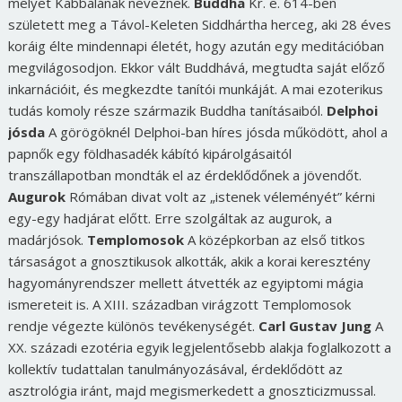
melyet Kabbalának neveznek.
Buddha
Kr. e. 614-ben
született meg a Távol-Keleten Siddhártha herceg, aki 28 éves
koráig élte mindennapi életét, hogy azután egy meditációban
megvilágosodjon. Ekkor vált Buddhává, megtudta saját előző
inkarnációit, és megkezdte tanítói munkáját. A mai ezoterikus
tudás komoly része származik Buddha tanításaiból.
Delphoi
jósda
A görögöknél Delphoi-ban híres jósda működött, ahol a
papnők egy földhasadék kábító kipárolgásaitól
transzállapotban mondták el az érdeklődőnek a jövendőt.
Augurok
Rómában divat volt az „istenek véleményét” kérni
egy-egy hadjárat előtt. Erre szolgáltak az augurok, a
madárjósok.
Templomosok
A középkorban az első titkos
társaságot a gnosztikusok alkották, akik a korai keresztény
hagyományrendszer mellett átvették az egyiptomi mágia
ismereteit is. A XIII. században virágzott Templomosok
rendje végezte különös tevékenységét.
Carl Gustav Jung
A
XX. századi ezotéria egyik legjelentősebb alakja foglalkozott a
kollektív tudattalan tanulmányozásával, érdeklődött az
asztrológia iránt, majd megismerkedett a gnoszticizmussal.