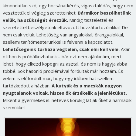
kimondatlan szó, egy bocsánatkérés, vigasztalódás, hogy nem
vesztettük el végleg szeretteinket.
Bármikor beszélhetünk
velük, ha szükségét érezzük.
Mindig tisztelettel és
szeretettel beszélgetünk eltávozott hozzátartozóinkkal. De
nem csak velük. Lehetőség van angyalokkal, őrangyalokkal,
szellemi tanítómesterünkkel is felvenni a kapcsolatot.
Lehetőségeink tárháza végtelen, csak élni kell vele.
Akár
otthon is próbálkozhatunk – bár ezt nem ajánlanám, mert
lehet, hogy elkezd kopogni az asztal, és nem is hagyja abba
többé. Sok hasonló problémával fordultak már hozzám. És
velem is előfordult már, hogy egy időben hat szellem
tartózkodott a házban.
A kutyák és a macskák nagyon
nyugtalanok voltak, hiszen ők érzékelik a jelenlétüket.
Miként a gyermekek is: hétéves korukig látják őket a harmadik
szemükkel.