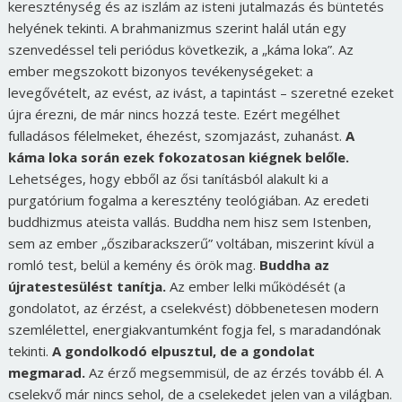
kereszténység és az iszlám az isteni jutalmazás és büntetés
helyének tekinti. A brahmanizmus szerint halál után egy
szenvedéssel teli periódus következik, a „káma loka”. Az
ember megszokott bizonyos tevékenységeket: a
levegővételt, az evést, az ivást, a tapintást – szeretné ezeket
újra érezni, de már nincs hozzá teste. Ezért megélhet
fulladásos félelmeket, éhezést, szomjazást, zuhanást.
A
káma loka során ezek fokozatosan kiégnek belőle.
Lehetséges, hogy ebből az ősi tanításból alakult ki a
purgatórium fogalma a keresztény teológiában. Az eredeti
buddhizmus ateista vallás. Buddha nem hisz sem Istenben,
sem az ember „őszibarackszerű” voltában, miszerint kívül a
romló test, belül a kemény és örök mag.
Buddha az
újratestesülést tanítja.
Az ember lelki működését (a
gondolatot, az érzést, a cselekvést) döbbenetesen modern
szemlélettel, energiakvantumként fogja fel, s maradandónak
tekinti.
A gondolkodó elpusztul, de a gondolat
megmarad.
Az érző megsemmisül, de az érzés tovább él. A
cselekvő már nincs sehol, de a cselekedet jelen van a világban.