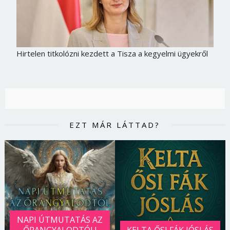
Hirtelen titkolózni kezdett a Tisza a kegyelmi ügyekről
EZT MÁR LÁTTAD?
NAPI ÚTMUTATÁS AZ
ŐRANGYALODTÓL!
KELTA ŐSI FÁK JÓSLÁS