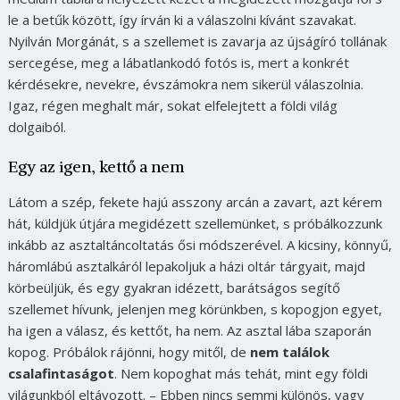
le a betűk között, így írván ki a válaszolni kívánt szavakat.
Nyilván Morgánát, s a szellemet is zavarja az újságíró tollának
sercegése, meg a lábatlankodó fotós is, mert a konkrét
kérdésekre, nevekre, évszámokra nem sikerül válaszolnia.
Igaz, régen meghalt már, sokat elfelejtett a földi világ
dolgaiból.
Egy az igen, kettő a nem
Látom a szép, fekete hajú asszony arcán a zavart, azt kérem
hát, küldjük útjára megidézett szellemünket, s próbálkozzunk
inkább az asztaltáncoltatás ősi módszerével. A kicsiny, könnyű,
háromlábú asztalkáról lepakoljuk a házi oltár tárgyait, majd
körbeüljük, és egy gyakran idézett, barátságos segítő
szellemet hívunk, jelenjen meg körünkben, s kopogjon egyet,
ha igen a válasz, és kettőt, ha nem. Az asztal lába szaporán
kopog. Próbálok rájönni, hogy mitől, de
nem találok
csalafintaságot
. Nem kopoghat más tehát, mint egy földi
világunkból eltávozott. – Ebben nincs semmi különös, vagy