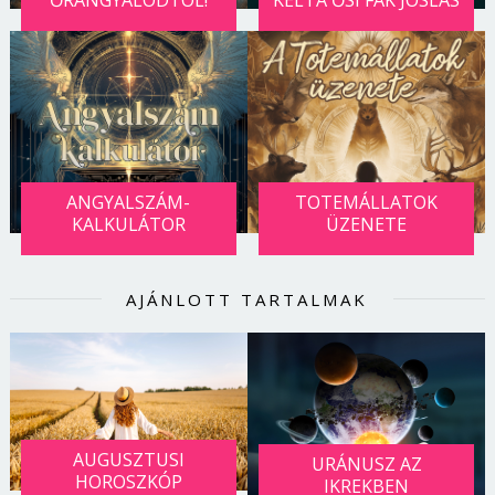
ANGYALSZÁM-
TOTEMÁLLATOK
KALKULÁTOR
ÜZENETE
AJÁNLOTT TARTALMAK
AUGUSZTUSI
URÁNUSZ AZ
HOROSZKÓP
IKREKBEN