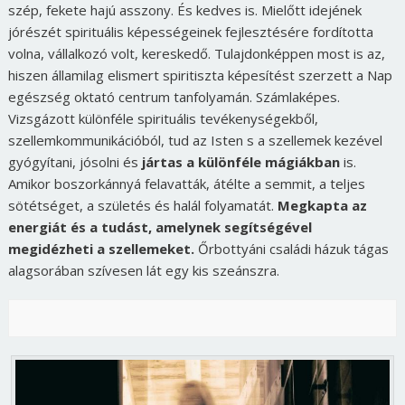
szép, fekete hajú asszony. És kedves is. Mielőtt idejének
jórészét spirituális képességeinek fejlesztésére fordította
volna, vállalkozó volt, kereskedő. Tulajdonképpen most is az,
hiszen államilag elismert spiritiszta képesítést szerzett a Nap
egészség oktató centrum tanfolyamán. Számlaképes.
Vizsgázott különféle spirituális tevékenységekből,
szellemkommunikációból, tud az Isten s a szellemek kezével
gyógyítani, jósolni és
jártas a különféle mágiákban
is.
Amikor boszorkánnyá felavatták, átélte a semmit, a teljes
sötétséget, a születés és halál folyamatát.
Megkapta az
energiát és a tudást, amelynek segítségével
megidézheti a szellemeket.
Őrbottyáni családi házuk tágas
alagsorában szívesen lát egy kis szeánszra.