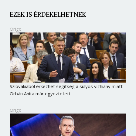
Jelszó
EZEK IS ÉRDEKELHETNEK
Origo
Mégse
Bejelentkezés
Szlovákiából érkezhet segítség a súlyos vízhiány miatt –
Orbán Anita már egyeztetett
Origo