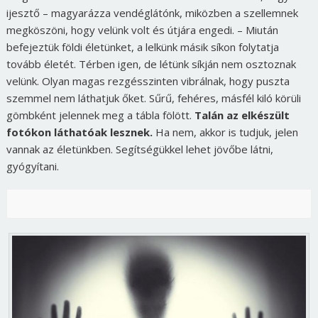
ijesztő – magyarázza vendéglátónk, miközben a szellemnek
megköszöni, hogy velünk volt és útjára engedi. – Miután
befejeztük földi életünket, a lelkünk másik síkon folytatja
tovább életét. Térben igen, de létünk síkján nem osztoznak
velünk. Olyan magas rezgésszinten vibrálnak, hogy puszta
szemmel nem láthatjuk őket. Sűrű, fehéres, másfél kiló körüli
gömbként jelennek meg a tábla fölött.
Talán az elkészült
fotókon láthatóak lesznek.
Ha nem, akkor is tudjuk, jelen
vannak az életünkben. Segítségükkel lehet jövőbe látni,
gyógyítani.