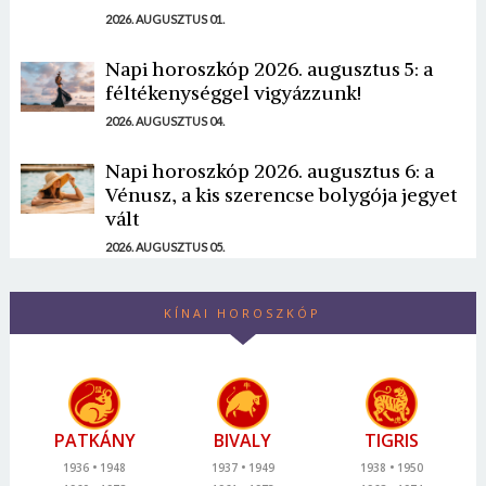
2026. AUGUSZTUS 01.
Napi horoszkóp 2026. augusztus 5: a
féltékenységgel vigyázzunk!
2026. AUGUSZTUS 04.
Napi horoszkóp 2026. augusztus 6: a
Vénusz, a kis szerencse bolygója jegyet
vált
2026. AUGUSZTUS 05.
KÍNAI HOROSZKÓP
PATKÁNY
BIVALY
TIGRIS
1936
1948
1937
1949
1938
1950