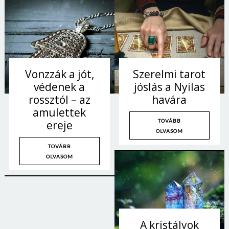
Vonzzák a jót,
Szerelmi tarot
védenek a
jóslás a Nyilas
rossztól – az
havára
amulettek
TOVÁBB
ereje
OLVASOM
TOVÁBB
OLVASOM
A kristályok