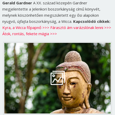
Gerald Gardner
A XX. század közepén Gardner
megjelentette a Jelenkori boszorkányság című könyvét,
melynek köszönhetően megszületett egy ősi alapokon
nyugvó, újfajta boszorkányság, a Wicca.
Kapcsolódó cikkek:
Kyra, a Wicca főpapnő >>>
Fárasztó ám varázslónak lenni >>>
Átok, rontás, fekete mágia >>>
Borsonline bejelentkezés
E-mail cím vagy felhasználónév